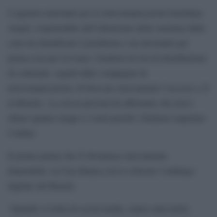
L’agenzia nazionale per le telecomunicazioni brasiliana
Anatel, responsabile dell’attuazione della sentenza della
corte ha identificato il problema e sta lavorando per
prima cosa per avvisare i fornitori di reti di distribuzione
di contenuti, seguiti dalle compagnie di
telecomunicazioni, di bloccare nuovamente l’accesso a X
in Brasile,. La stessa persona ha affermato che non è
chiaro quanto tempo ci vorrà perché i fornitori rispettino
l’ordine.
Il giorno prima che X diventasse nuovamente
disponibile, la Casa Bianca aveva criticato l’embargo
digitale del Brasile.
“Quando si tratta di social media, siamo stati molto