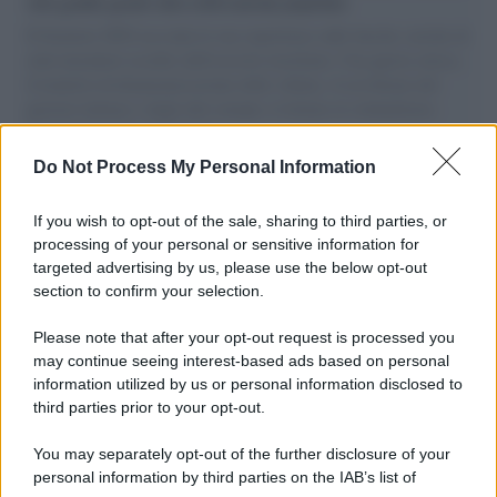
vele gonfie grazie alla sollevazione popolare
Il Senatore M5S racconta la sua esperienza sulle barche cariche di
aiuti umanitari assalite dall'esercito israeliano. Una guerra atroce,
il tentativo di disumanizzazione delle vittime, il servilismo del
governo italiano e degli altri europei, il ritorno al colonialismo.
L'importanza dei movimenti.
Do Not Process My Personal Information
Palestina /
Il Board of Peace di Trump assegna il primo
contratto per un rudimentale avamposto militare a Gaza
If you wish to opt-out of the sale, sharing to third parties, or
processing of your personal or sensitive information for
targeted advertising by us, please use the below opt-out
section to confirm your selection.
L'evento /
La Sila diventa un palcoscenico naturale: nasce “A
Farla Amare Comincia Tu – Opera Sila”
Please note that after your opt-out request is processed you
may continue seeing interest-based ads based on personal
information utilized by us or personal information disclosed to
third parties prior to your opt-out.
Il ricordo /
Le radici di Francesco Guccini
You may separately opt-out of the further disclosure of your
personal information by third parties on the IAB’s list of