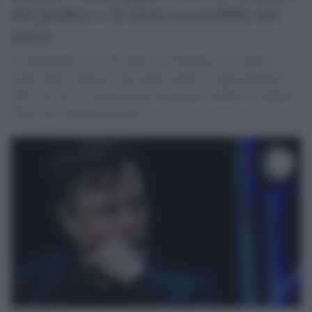
dal giudice e X torna accessibile nel
paese
La piattaforma di social media X è diventata accessibile a
molti utenti in Brasile mercoledì, poiché un aggiornamento
della sua rete di comunicazioni ha aggirato un blocco ordinato
dalla corte suprema del paese.