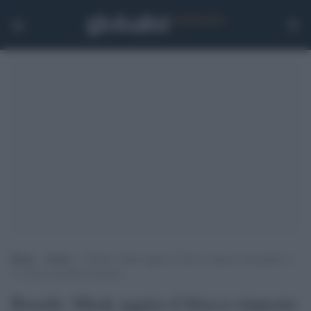
Home
>
Esteri
>
Brasile: Musk aggira il blocco imposto dal giudice e
X torna accessibile nel paese
Brasile: Musk aggira il blocco imposto