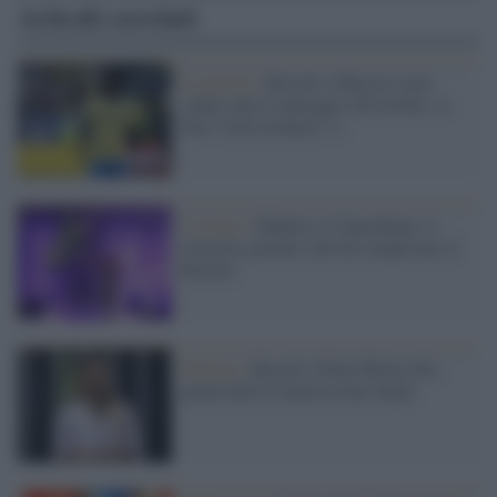
Articoli correlati
La partita /
Brasile e Marocco non
vanno oltre il pareggio all'esordio. A
New York termina 1-1
L'evento /
Shakira a Copacabana: il
concerto gratuito che ha conquistato il
Brasile
Politica /
Brasile: Erika Hilton alla
guida della Commissione donne