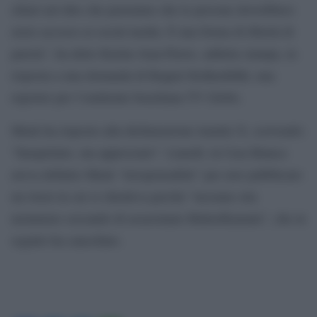
chiari nel dire che pensiamo che le persone dovrebbero
avere accesso ai social media. È una forma di libertà di
parola”, ha detto Karine Jean-Pierre, addetta stampa, in
risposta a una domanda di Raquel Krähenbühl, una
reporter per l’emittente brasiliana TV Globo.
Musk ha risposto alla dichiarazione tramite X, scrivendo:
“Inaspettato, ma apprezzato”. Lunedì, la Casa Bianca
aveva definito Musk “irresponsabile” per aver pubblicato
un tweet in cui si chiedeva perché “nessuno stia
nemmeno cercando di assassinare Biden/Kamala”, che in
seguito ha cancellato.