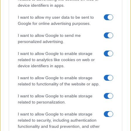
Megachip
Globalscience
device identifiers in apps.
GiULia
Globalsport
I want to allow my user data to be sent to
Google for online advertising purposes.
Prima Pagina
I want to allow Google to send me
personalized advertising.
Giornale dello
Chi siamo
I want to allow Google to enable storage
Spettacolo
related to analytics like cookies on web or
Contributors
device identifiers in apps.
Wondernet
Facebook
I want to allow Google to enable storage
Giuliana Sgrena
related to functionality of the website or app.
Twitter
I want to allow Google to enable storage
Google News
related to personalization.
Mastodon
I want to allow Google to enable storage
related to security, including authentication
Cookie Policy
functionality and fraud prevention, and other