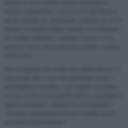
fornitori di servizi mobili e Internet del Brasile di
bloccare la piattaforma. L’accesso a X è stato bloccato
nel giro di poche ore. Inizialmente, il fornitore di servizi
Internet via satellite di Musk, Starlink, aveva dichiarato
che avrebbe continuato a consentire l’accesso a X in
spregio al divieto, ma ha fatto marcia indietro su quelle
dichiarazioni.
Perez ha aggiunto che sarebbe stato difficile bloccare X
una seconda volta a causa del cambiamento tecnico e
dell’ubiquità di Cloudflare, il che significa che proibire
l’accesso ai suoi servizi potrebbe mettere a repentaglio le
agenzie governative e i fornitori di servizi finanziari:
“Non puoi semplicemente bloccare Cloudflare perché
bloccheresti metà di Internet”.