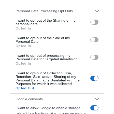
downstream participants.
Personal Data Processing Opt Outs
This information may also be disclosed by us to third parties
L'anniversario /
90 anni di Yves Saint Laurent, tra moda e
on the IAB’s List of Downstream Participants that may further
I want to opt-out of the Sharing of my
scandali
disclose it to other third parties.
personal data.
Opted In
Please note that this website/app uses one or more Google
services and may gather and store information including but
I want to opt-out of the Sale of my
Personal Data.
not limited to your visit or usage behaviour. You may click to
Opted In
grant or deny consent to Google and its third-party tags to
use your data for below specified purposes in below Google
I want to opt-out of processing my
consent section.
Personal Data for Targeted Advertising.
Opted In
I want to opt-out of Collection, Use,
Retention, Sale, and/or Sharing of my
Personal Data that Is Unrelated with the
Purposes for which it was collected.
Opted Out
Syndication
Culture
Google consents
Salute
Globalist
I want to allow Google to enable storage
related to advertising like cookies on web or