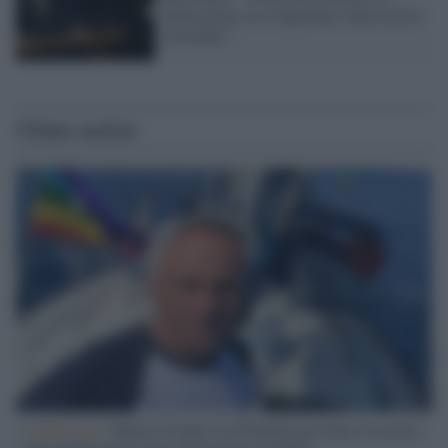
democrazia, no a ingerenze sulla nostra
sovranità"
Ultime notizie
L'intervista /
Marco Croatti e la Flottilla per Gaza: le nostre