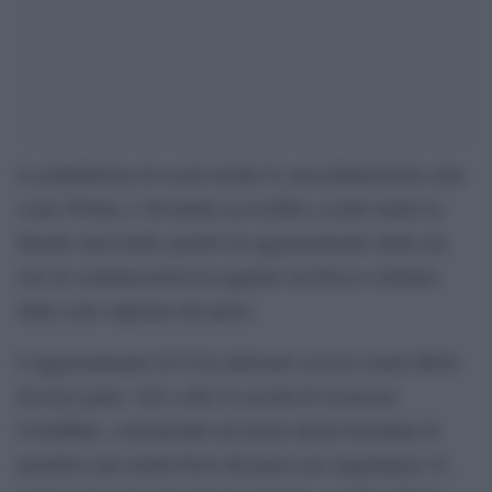
La piattaforma di social media X, precedentemente nota
come Twitter, è diventata accessibile a molti utenti in
Brasile mercoledì, poiché un aggiornamento della sua
rete di comunicazioni ha aggirato un blocco ordinato
dalla corte suprema del paese.
L’aggiornamento di X ha utilizzato servizi cloud offerti
da terze parti, vale a dire la società di sicurezza
Cloudflare, consentendo ad alcuni utenti brasiliani di
prendere una strada fuori dal paese per raggiungere X,