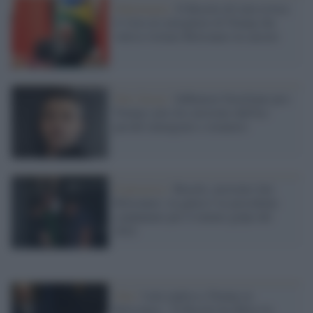
Diplomazia /
Il Brasile di Lula revoca
il visto al consigliere di Trump che
voleva visitare Bolsonaro in carcere
New Jersey /
Influencer brasiliano pro-
Trump e pro-Ice arrestato dall'Ice
perché immigrato e straniero
Il processo /
Brasile, arrestato Jair
Bolsonaro: in galera l’ex presidente
condannato per il tentato golpe del
2022
Onu /
Lula replica a Trump su
Bolsonaro: "Il Brasile ha difeso la