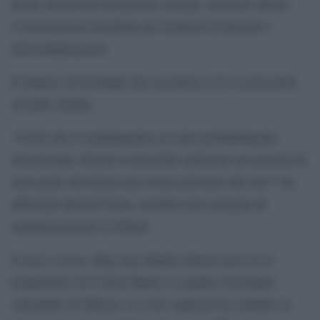
anche senza una rete privata virtuale, secondo Abrint,
l’Associazione brasiliana dei fornitori di Internet e
telecomunicazioni.
Il numero di brasiliani che accedono a X è sconosciuto,
secondo Abrint.
“Credo che il cambiamento sia stato probabilmente
intenzionale. Perché X dovrebbe utilizzare un servizio di
terze parti che finisce per essere più lento del suo?” ha
affermato Basilio Perez, membro del consiglio di
amministrazione di Abrint.
Il mese scorso, dopo una disputa durata mesi tra il
proprietario di X Elon Musk e il giudice brasiliano
Alexandre de Moraes, la corte suprema ha ordinato ai