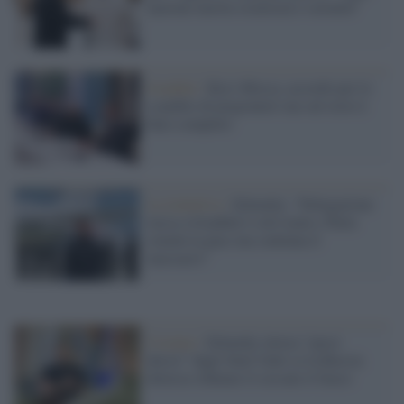
nazione merita sicurezza e serenità”
Istanbul /
Kiev-Mosca, accordo per lo
scambio di prigionieri ma sul resto è
buio completo
La trattativa /
Zelensky: “Delegazione
russa a Istanbul è solo teatro, Putin
simula la pace ma continua il
massacro”
Ucraina /
Zelensky invoca "passi
decisi" dagli Stati Uniti se la Russia
dovesse rifiutare il cessate il fuoco