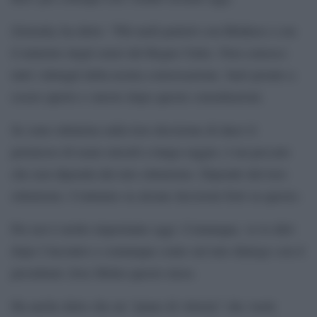
Zelensky ha detto: “Più tardi parlerò con Blinken e con
il ministro degli esteri del Regno Unito. Non conosco
tutti i dettagli della nostra conversazione. Sarò pronto a
essere aperto e onesto dopo queste consultazioni.
Se sono ottimista sulla loro decisione di darci il
permesso di usare missili a lungo raggio, è un peccato
che non dipenda dal mio ottimismo. Dipende dal loro
ottimismo. Contiamo su alcune decisioni forti su questo.
Per noi è molto importante oggi. Comunque, ve lo dirò
dopo l’incontro e comunque conto sul mio dialogo con il
presidente (Joe) Biden questo mese.
Ha anche detto che un “piano di vittoria” che vuole