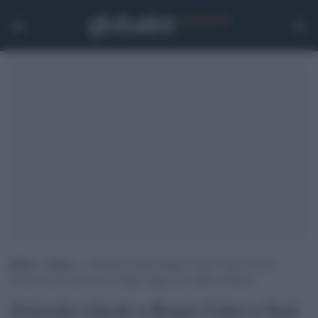
Home
>
Esteri
>
Zelensky chiede a Regno Unito e Stati Uniti il
permesso per usare armi a lungo raggio per colpire la Russia
Zelensky chiede a Regno Unito e Stati