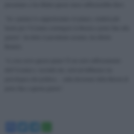
presentare a Joe Biden questo mese rafforzerebbe Kiev.
“Se i partner lo supporteranno (il piano), renderà più
facile per l’Ucraina costringere la Russia a porre fine alla
guerra”, ha detto il presidente ucraino, ha riferito
Reuters.
“A cosa serve questo piano? È un serio rafforzamento
dell’Ucraina e, secondo me, avrà un’influenza sia
psicologica che politica… sulla decisione della Russia di
porre fine a questa guerra”.
Facebook
Twitter
Telegram
WhatsApp