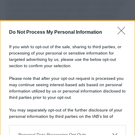
aiuti umanitari assalite dall'esercito israeliano. Una guerra atroce,
il tentativo di disumanizzazione delle vittime, il servilismo del
governo italiano e degli altri europei, il ritorno al colonialismo.
L'importanza dei movimenti.
Do Not Process My Personal Information
Il lutto /
Addio a Francesco Guccini, il poeta della canzone
d’autore italiana
If you wish to opt-out of the sale, sharing to third parties, or
processing of your personal or sensitive information for
targeted advertising by us, please use the below opt-out
section to confirm your selection.
L'anniversario /
90 anni di Yves Saint Laurent, tra moda e
scandali
Please note that after your opt-out request is processed you
may continue seeing interest-based ads based on personal
information utilized by us or personal information disclosed to
third parties prior to your opt-out.
Perché i centri di intrattenimento per famiglie investono in
You may separately opt-out of the further disclosure of your
attrazioni ad alta tecnologia
personal information by third parties on the IAB’s list of
downstream participants.
Personal Data Processing Opt Outs