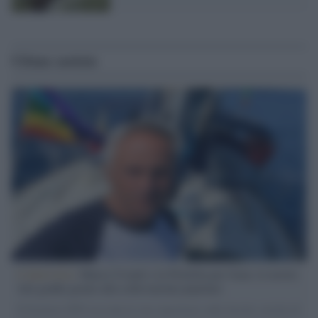
Ultime notizie
L'intervista /
Marco Croatti e la Flottilla per Gaza: le nostre
vele gonfie grazie alla sollevazione popolare
Il Senatore M5S racconta la sua esperienza sulle barche cariche di