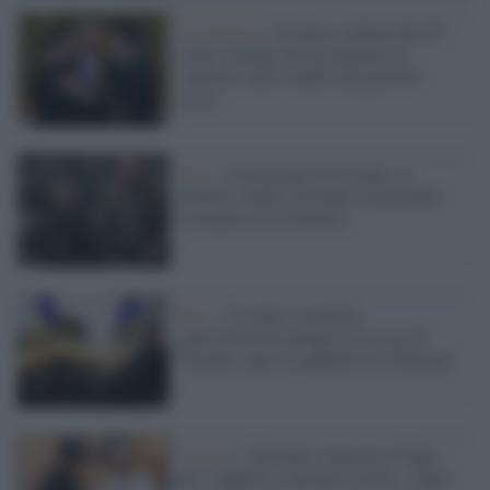
La protesta /
Ucraina e alleati del G7
contro Trump che ha allentato le
sanzioni sulla vendita del petrolio
russo
Kiev /
Corruzione in Ucraina: si
dimette Andriy Yermak il principale
consigliere di Zelensky
Kiev /
Ucraina: la polizia
anticorruzione perquisce la casa di
Yermak, capo di gabinetto di Zelensky
Ucraina /
Zelensky ringrazia il Papa
per l’appello a una pace giusta: “Ogni