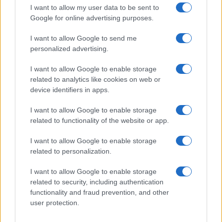
GiULia
Globalsport
I want to allow my user data to be sent to
Google for online advertising purposes.
Prima Pagina
I want to allow Google to send me
personalized advertising.
Giornale dello
Chi siamo
I want to allow Google to enable storage
Spettacolo
related to analytics like cookies on web or
Contributors
device identifiers in apps.
Wondernet
Facebook
I want to allow Google to enable storage
Giuliana Sgrena
related to functionality of the website or app.
Twitter
I want to allow Google to enable storage
Google News
related to personalization.
Mastodon
I want to allow Google to enable storage
related to security, including authentication
Cookie Policy
functionality and fraud prevention, and other
user protection.
Preferenze Privacy