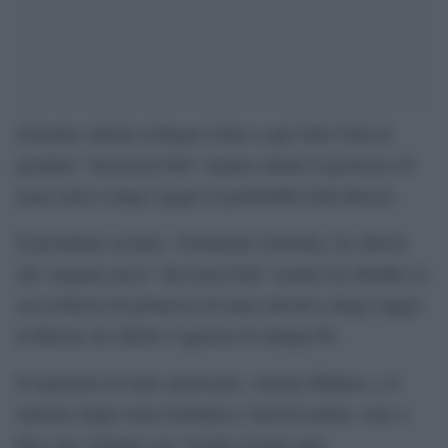
Zelensky chiede al Regno Unito e agli Stati Uniti di
prendere “decisioni forti” mentre chiede il permesso di
usare armi a lungo raggio in profondità nella Russia
Il presidente ucraino, Volodymyr Zelensky, ha chiesto
che vengano prese “decisioni forti” mentre ha ribadito la
sua richiesta di permesso di usare missili a lungo raggio
in Russia, ha riferito l’agenzia di stampa PA.
Il segretario di stato americano, Antony Blinken, e il
ministro degli esteri britannico, David Lammy, sono a
Kiev per colloqui con i leader ucraini oggi.