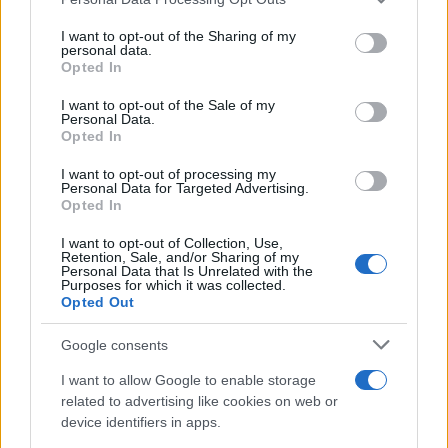
This information may also be disclosed by us to third parties
Il conflitto /
La mafia russa e l'arma del caos
on the IAB’s List of Downstream Participants that may further
I want to opt-out of the Sharing of my
disclose it to other third parties.
personal data.
Opted In
Please note that this website/app uses one or more Google
services and may gather and store information including but
I want to opt-out of the Sale of my
Personal Data.
not limited to your visit or usage behaviour. You may click to
Opted In
grant or deny consent to Google and its third-party tags to
use your data for below specified purposes in below Google
I want to opt-out of processing my
consent section.
Personal Data for Targeted Advertising.
Opted In
I want to opt-out of Collection, Use,
Retention, Sale, and/or Sharing of my
Personal Data that Is Unrelated with the
Purposes for which it was collected.
Opted Out
Syndication
Culture
Google consents
Salute
Globalist
I want to allow Google to enable storage
related to advertising like cookies on web or
Megachip
Globalscience
device identifiers in apps.