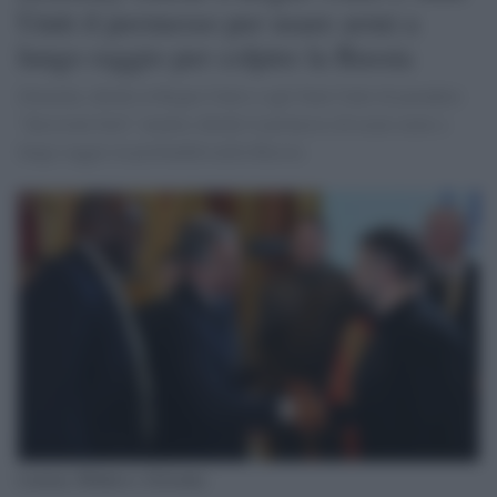
Uniti il permesso per usare armi a
lungo raggio per colpire la Russia
Zelensky chiede al Regno Unito e agli Stati Uniti di prendere
"decisioni forti" mentre chiede il permesso di usare armi a
lungo raggio in profondità nella Russia
Lammy, Blinken e Zelenaky