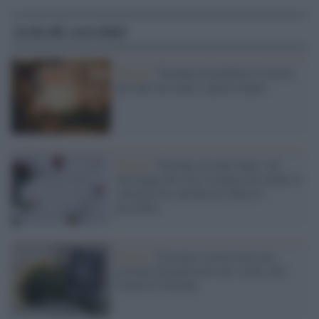
Articoli correlati
Russia /
Navalny ha preferito la morte
per dare un nome a questa fogna
Russia /
Navalny un anno dopo: nei
messaggi dei russi la paura ma anche la
certezza che una Russia libera è
possibile
Russia /
Fermata e processata una
giovane fotografa per uno scatto alla
tomba di Navalny