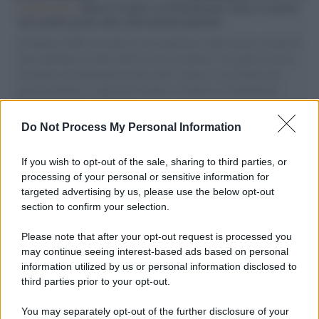
L'intervista /
Marco Croatti e la Flottilla per Gaza: le nostre
vele gonfie grazie alla sollevazione popolare
Il Senatore M5S racconta la sua esperienza sulle barche cariche di
aiuti umanitari assalite dall'esercito israeliano. Una guerra atroce,
il tentativo di disumanizzazione delle vittime, il servilismo del
governo italiano e degli altri europei, il ritorno al colonialismo.
L'importanza dei movimenti.
Do Not Process My Personal Information
Palestina /
Il Board of Peace di Trump assegna il primo
contratto per un rudimentale avamposto militare a Gaza
If you wish to opt-out of the sale, sharing to third parties, or
processing of your personal or sensitive information for
targeted advertising by us, please use the below opt-out
section to confirm your selection.
L'evento /
La Sila diventa un palcoscenico naturale: nasce “A
Farla Amare Comincia Tu – Opera Sila”
Please note that after your opt-out request is processed you
may continue seeing interest-based ads based on personal
information utilized by us or personal information disclosed to
third parties prior to your opt-out.
Il ricordo /
Le radici di Francesco Guccini
You may separately opt-out of the further disclosure of your