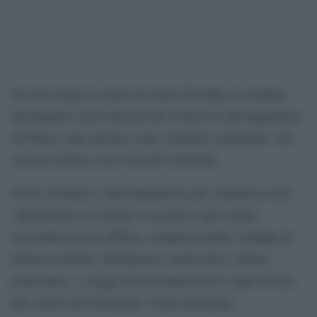
Sei mesi dopo la morte di Alexei Navalny, il comitato
investigativo russo decreta che il decesso dell’oppositore
di Putin è stato dovuto a una «malattia combinata» che
causava aritmia, non a un atto criminale.
Il mix di fattori è stato identificato dal comitato in una
«ipertensione con danno vascolare e agli organi,
miocardiosclerosi diffusa, complicata dallo sviluppo di
edema cerebrale, fibrillazione ventricolare, edema
polmonare», si legge nel documento che è stato inviato
alla vedova del dissidente, Yulia Navalnaya.