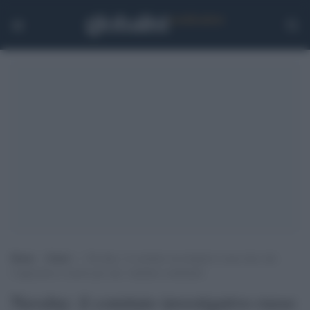
Home
>
Esteri
>
Navalny: il comitato investigativo russo dice che
l’oppositore è morto per una ‘malattia combinata’
Navalny: il comitato investigativo russo