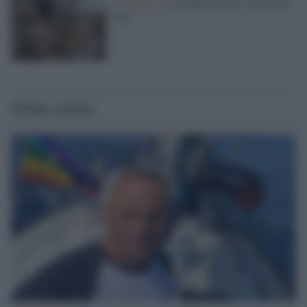
Il conflitto /
La mafia russa e l'arma del
caos
Ultime notizie