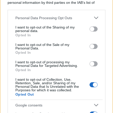
personal information by third parties on the IAB’s list of
downstream participants.
Personal Data Processing Opt Outs
This information may also be disclosed by us to third parties
L'anniversario /
90 anni di Yves Saint Laurent, tra moda e
on the IAB’s List of Downstream Participants that may further
I want to opt-out of the Sharing of my
scandali
disclose it to other third parties.
personal data.
Opted In
Please note that this website/app uses one or more Google
services and may gather and store information including but
I want to opt-out of the Sale of my
Personal Data.
not limited to your visit or usage behaviour. You may click to
Opted In
grant or deny consent to Google and its third-party tags to
use your data for below specified purposes in below Google
I want to opt-out of processing my
consent section.
Personal Data for Targeted Advertising.
Opted In
I want to opt-out of Collection, Use,
Retention, Sale, and/or Sharing of my
Personal Data that Is Unrelated with the
Purposes for which it was collected.
Opted Out
Syndication
Culture
Google consents