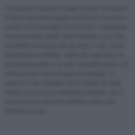
«Il documento contiene tre pagine di bugie: gli assassini
di Alexei menzionano ragioni assurde per la sua morte e
cercano così di nascondere le loro tracce», commentano
dal team Navalny, mentre Yulia Navalnaya, in un video
su youtube in cui spiega che suo marito è stato «ucciso
in una prigione di Kharp», chiede che venga aperto un
procedimento penale e che tutti i documenti medici e gli
effetti personali siano consegnati alla famiglia. La
vedova tra l’altro sottolinea che un disturbo del ritmo
cardiaco non può essere determinato postumo e che il
marito non aveva mai avuto problemi cardiaci noti
durante la sua vita.