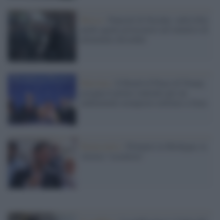
Mosca /
Funerali di Navalny: nella folla
anche agenti provocatori nel tentativo di
alimentare disordini
Palestina /
Il Board of Peace di Trump
assegna il primo contratto per un
rudimentale avamposto militare a Gaza
Democratici /
Primarie in Michigan, la
vittoria "socialista"