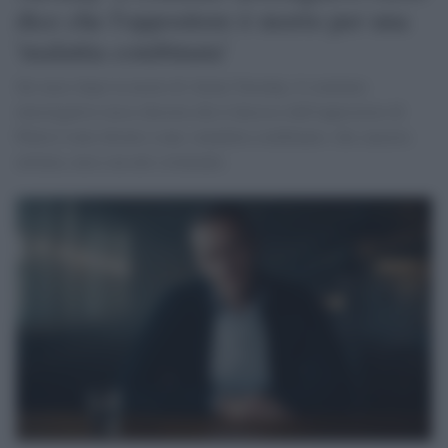
dice che l'oppositore è morto per una
'malattia combinata'
Sei mesi dopo la morte di Alexei Navalny, il comitato
investigativo russo decreta che il decesso dell'oppositore di
Putin è stato dovuto a una «malattia combinata» che causava
aritmia, non a un atto criminale.