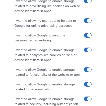
Salute
Globalist
I want to allow Google to enable storage
related to advertising like cookies on web or
Megachip
Globalscience
device identifiers in apps.
GiULia
Globalsport
I want to allow my user data to be sent to
Google for online advertising purposes.
Prima Pagina
I want to allow Google to send me
personalized advertising.
Giornale dello
Chi siamo
I want to allow Google to enable storage
Spettacolo
related to analytics like cookies on web or
Contributors
device identifiers in apps.
Wondernet
Facebook
I want to allow Google to enable storage
Giuliana Sgrena
related to functionality of the website or app.
Twitter
I want to allow Google to enable storage
Google News
related to personalization.
Mastodon
I want to allow Google to enable storage
related to security, including authentication