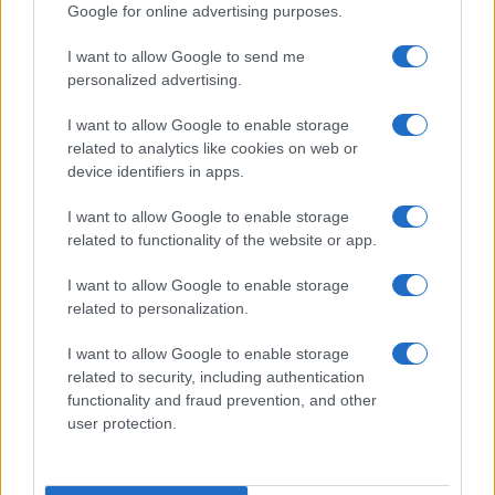
Google for online advertising purposes.
Prima Pagina
I want to allow Google to send me
personalized advertising.
Giornale dello
Chi siamo
I want to allow Google to enable storage
Spettacolo
related to analytics like cookies on web or
Contributors
device identifiers in apps.
Wondernet
Facebook
I want to allow Google to enable storage
Giuliana Sgrena
related to functionality of the website or app.
Twitter
I want to allow Google to enable storage
Google News
related to personalization.
Mastodon
I want to allow Google to enable storage
related to security, including authentication
Cookie Policy
functionality and fraud prevention, and other
user protection.
Preferenze Privacy