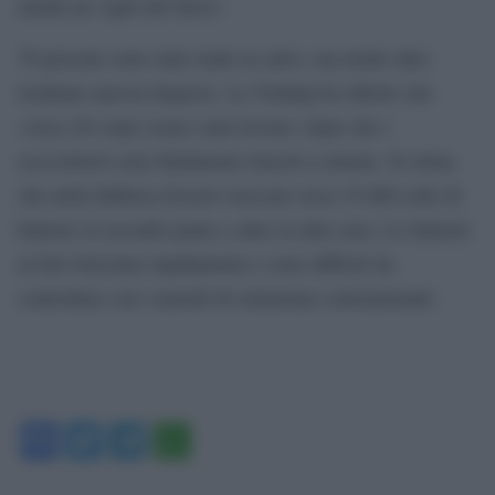
media un vigili del fuoco.
78 persone sono state tratte in salvo, ma molte altre
risultano ancora disperse. La Yonhap ha riferito che
«circa 20 corpi (sono) stati trovati» dopo che i
soccorritori sono finalmente riusciti a entrare. Si stima
che nella fabbrica fossero stoccate circa 35.000 celle di
batterie al secondo piano e altre in altre aree. Le batterie
al litio bruciano rapidamente e sono difficili da
controllare con i metodi di estinzione convenzionali.
Facebook
Twitter
Telegram
WhatsApp