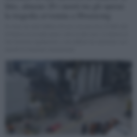
litio, almeno 20 i morti tra gli operai:
la tragedia avvenuta a Hwaseong
Si stima che nella fabbrica fossero stoccate circa 35.000 celle
di batterie al secondo piano e altre in altre aree. Le batterie al
litio bruciano rapidamente e sono difficili da controllare con i
metodi di estinzione convenzionali.