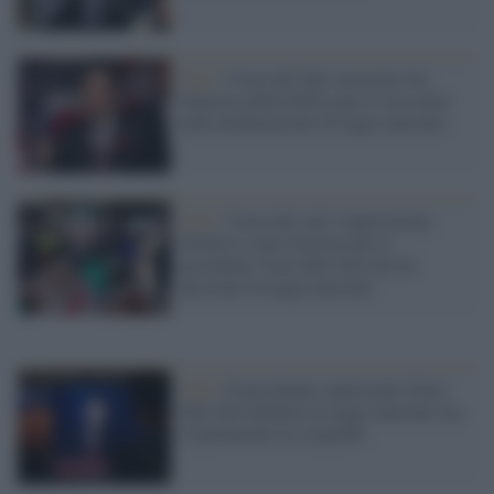
Seul /
Corea del Sud, arrestato l'ex
ministro della Difesa per il suo ruolo
nella dichiarazione di legge marziale
Seul /
Corea del sud: l'opposizione
chiede lo stato d'accusa per il
presidente Yoon Suk Yeol che ha
decretato la legge marziale
Seul /
Il presidente sudcoreano Yoon
Suk Yeol dichiara la legge marziale ma
il parlamento la sospende