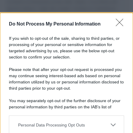
il tentativo di disumanizzazione delle vittime, il servilismo del
governo italiano e degli altri europei, il ritorno al colonialismo.
L'importanza dei movimenti.
Do Not Process My Personal Information
Il caso /
Trump ha quasi esaurito l'arsenale Usa, ma il
tycoon smentisce
If you wish to opt-out of the sale, sharing to third parties, or
processing of your personal or sensitive information for
targeted advertising by us, please use the below opt-out
section to confirm your selection.
Chiesa /
Papa Leone XIV denuncia le violenze in Ucraina e
Russia e chiede il rispetto del diritto umanitario e della
Please note that after your opt-out request is processed you
diplomazia
may continue seeing interest-based ads based on personal
information utilized by us or personal information disclosed to
third parties prior to your opt-out.
Il centenario /
A L'Aquila arriva la mostra "Tito, 100 anni
You may separately opt-out of the further disclosure of your
attraverso la forma"
personal information by third parties on the IAB’s list of
downstream participants.
Personal Data Processing Opt Outs
This information may also be disclosed by us to third parties
Il medagliere /
Europei di nuoto: Pellecani guida una super
on the IAB’s List of Downstream Participants that may further