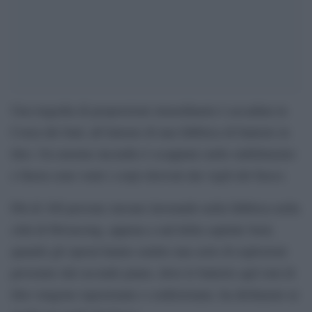
Una tragedia di proporzioni straordinarie è accaduta in
Corea del Sud, all’interno di una fabbrica di batterie in
litio. Un enorme incendio è scoppiato nello stabilimento
e finora sono venti i corpi ritrovati dai vigili del fuoco.
Più di 100 persone stavano lavorando nella fabbrica nella
città di Hwaseong, appena a sud della capitale Seul,
quando gli operai hanno sentito una serie di esplosioni
provenire dal secondo piano, dove le batterie agli ioni di
litio vengono ispezionate e confezionate, ha dichiarato ai