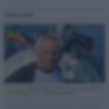
Ultime notizie
L'intervista /
Marco Croatti e la Flottilla per Gaza: le nostre
vele gonfie grazie alla sollevazione popolare
Il Senatore M5S racconta la sua esperienza sulle barche cariche di
aiuti umanitari assalite dall'esercito israeliano. Una guerra atroce,