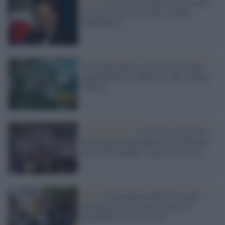
Seul /
La Corea del Sud accusa Israele
di violare i diritti umani: scontro
diplomatico
Corea del Sud e i suoi vicini: le sfide
geopolitiche e il dibattito sulle comfort
women
Corea del Sud /
A Seul Yoon Suk Yeol
asserragliato nel palazzo presidenziale
con le sue guardie: sospeso l'arresto
Seul /
Il parlamento della Corea del
Sud ha messo in stato di accusa il
presidente Yoon Suk Yeol