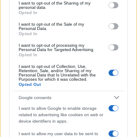
I want to opt-out of the Sharing of my
Italia
disclose it to other third parties.
personal data.
Opted In
Please note that this website/app uses one or more Google
services and may gather and store information including but
I want to opt-out of the Sale of my
Personal Data.
not limited to your visit or usage behaviour. You may click to
Opted In
grant or deny consent to Google and its third-party tags to
use your data for below specified purposes in below Google
I want to opt-out of processing my
consent section.
Personal Data for Targeted Advertising.
Opted In
I want to opt-out of Collection, Use,
Retention, Sale, and/or Sharing of my
Personal Data that Is Unrelated with the
Purposes for which it was collected.
Opted Out
Syndication
Culture
Google consents
Salute
Globalist
I want to allow Google to enable storage
related to advertising like cookies on web or
Megachip
Globalscience
device identifiers in apps.
GiULia
Globalsport
I want to allow my user data to be sent to