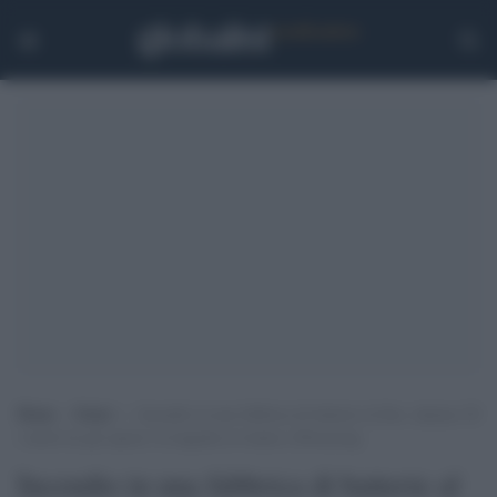
Home
>
Esteri
>
Incendio in una fabbrica di batterie al litio, almeno 20
i morti tra gli operai: la tragedia avvenuta a Hwaseong
Incendio in una fabbrica di batterie al