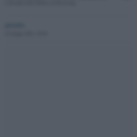
L'incendio nella fabbrica di Hwaseong
globalist
24 Giugno 2024 - 09.58