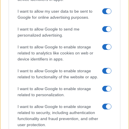
GiULia
Globalsport
I want to allow my user data to be sent to
Google for online advertising purposes.
Prima Pagina
I want to allow Google to send me
personalized advertising.
Giornale dello
Chi siamo
I want to allow Google to enable storage
Spettacolo
related to analytics like cookies on web or
Contributors
device identifiers in apps.
Wondernet
Facebook
I want to allow Google to enable storage
Giuliana Sgrena
related to functionality of the website or app.
Twitter
I want to allow Google to enable storage
Google News
related to personalization.
Mastodon
I want to allow Google to enable storage
related to security, including authentication
Cookie Policy
functionality and fraud prevention, and other
user protection.
Preferenze Privacy