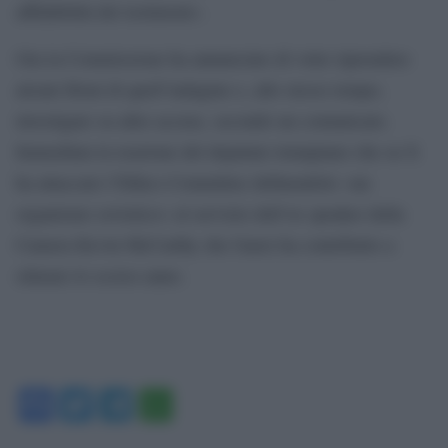
affidabilità dei testimoni».
Ora la Commissione ha annunciato di voler riprendere
alcuni filoni di quell’indagine e, allo stesso tempo,
investigare su altre accuse, secondo un comunicato.
Immediata la reazione del deputato trumpiano che su X
ha attaccato l’Ethics Committee definendolo «un
organismo sovietico» al servizio dell’ex speaker della
Camera Kevin McCarthy che Gaetz ha contribuito a
silurare lo scorso anno.
Facebook
Twitter
Telegram
WhatsApp