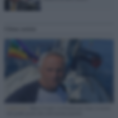
Ultime notizie
L'intervista /
Marco Croatti e la Flottilla per Gaza: le nostre
vele gonfie grazie alla sollevazione popolare