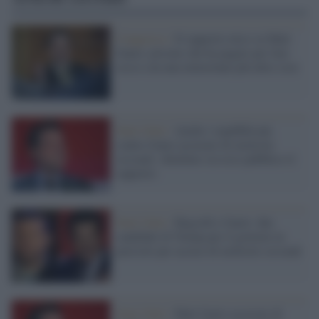
Congresso /
Il rapporto etico su Matt
Gaetz: provato che ha pagato per fare
sesso con una minorenne più altre cose
Stati Uniti /
Anche i repubblicani
contro Gaetz accusato di molestie
sessuali: chiedono sia reso pubblico il
rapporto
Stati Uniti /
Hegseth e Gaetz: due
candidati di Trump per il governo in
pericolo per accuse di molestie sessuali
Stati Uniti /
Matt Gaetz accusato di