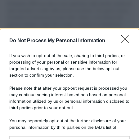
Il Senatore M5S racconta la sua esperienza sulle barche cariche di
aiuti umanitari assalite dall'esercito israeliano. Una guerra atroce,
il tentativo di disumanizzazione delle vittime, il servilismo del
governo italiano e degli altri europei, il ritorno al colonialismo.
L'importanza dei movimenti.
Do Not Process My Personal Information
Il lutto /
Addio a Livio Berruti, leggenda dello sprint
italiano
If you wish to opt-out of the sale, sharing to third parties, or
processing of your personal or sensitive information for
targeted advertising by us, please use the below opt-out
section to confirm your selection.
Il libro /
Crescere significa pentirsi: l’immaturità degli
italiani tra berlusconismo, fascismo e nuove nostalgie
Please note that after your opt-out request is processed you
may continue seeing interest-based ads based on personal
information utilized by us or personal information disclosed to
third parties prior to your opt-out.
Memoria /
Quando Pasolini raccontava i minatori italiani in
You may separately opt-out of the further disclosure of your
Belgio dopo Marcinelle
personal information by third parties on the IAB’s list of
downstream participants.