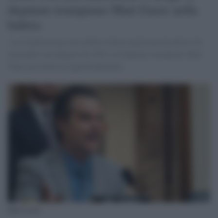
deputato trumpiano Matt Gaetz nella
bufera
La Commissione etica della Camera americana ha deciso di
riprendere un'indagine del 2021 sul deputato trumpiano Matt
Gaetz per ulteriori approfondimenti.
Matt Gaetz