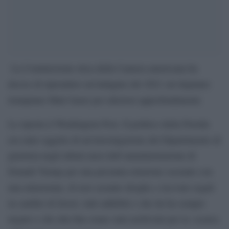
La Commissione etica della Camera americana ha
deciso di riprendere un’indagine del 2021 sul deputato
trumpiano Matt Gaetz per ulteriori approfondimenti.
Lo riporta il Washington Post. Il politico della Florida
era stato oggetto di un’investigazione del Dipartimento di
giustizia negli ultimi mesi dell’amministrazione di
Donald Trump per una presunta relazione sessuale con
una minorenne, di aver assunto droghe e ricevuto regali
in cambio di favori, tutti addebiti e che lui ha sempre
negato e che alla fine erano stati archiviati per la «scarsa