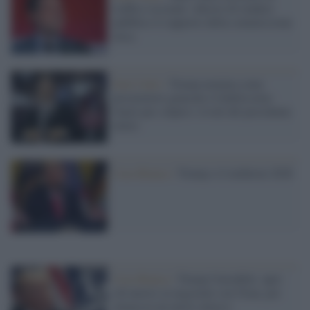
traffico sessuale: chiesto di rendere
pubblico il rapporto della commissione
etica
Stati Uniti /
Trump nomina come
procuratore generale il fedelissimo
Gaetz per colpire i rivali del presidente
eletto
Casa Bianca /
Trump e il midterm 2026
Casa Bianca /
Trump l'instabile: apre
(di nuovo) ai negoziati con l'Iran, poi
minaccia un nuovo attacco