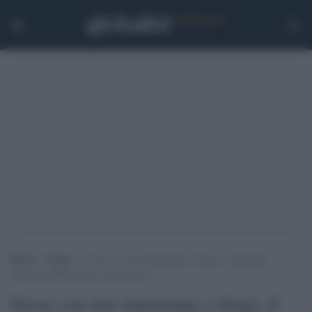
Home
>
Esteri
>
Sesso con una minorenne e droga: il deputato
trumpiano Matt Gaetz nella bufera
Sesso con una minorenne e droga: il