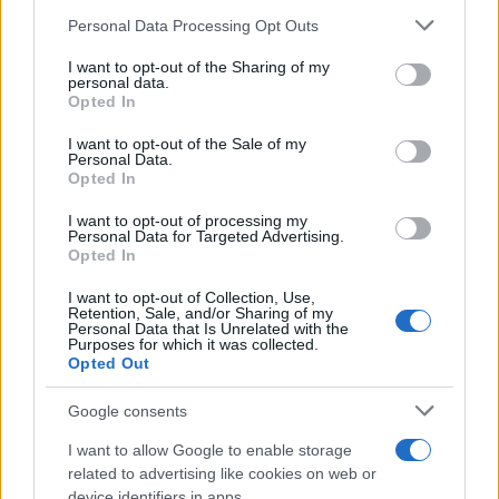
Personal Data Processing Opt Outs
This information may also be disclosed by us to third parties
Il libro /
La letteratura che racconta l’estate
on the IAB’s List of Downstream Participants that may further
I want to opt-out of the Sharing of my
disclose it to other third parties.
personal data.
Opted In
Please note that this website/app uses one or more Google
services and may gather and store information including but
I want to opt-out of the Sale of my
Personal Data.
not limited to your visit or usage behaviour. You may click to
Opted In
grant or deny consent to Google and its third-party tags to
use your data for below specified purposes in below Google
I want to opt-out of processing my
consent section.
Personal Data for Targeted Advertising.
Opted In
I want to opt-out of Collection, Use,
Retention, Sale, and/or Sharing of my
Personal Data that Is Unrelated with the
Purposes for which it was collected.
Opted Out
Syndication
Culture
Google consents
Salute
Globalist
I want to allow Google to enable storage
related to advertising like cookies on web or
Megachip
Globalscience
device identifiers in apps.