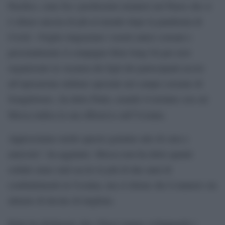
Pacifico, sono fra i pochissimi stranieri nel Paese che si
è chiuso ancora di più al mondo dopo la pandemia di
Covid. «Voglio ringraziare i nostri amici coreani e
personalmente il compagno Kim Jong Un per aver
organizzato la vacanza dei figli dei partecipanti uccisi
all’operazione militare speciale nel campo coreano di
Songdowon», ha detto Putin, usando il termine con cui
Mosca indica la sua offensiva sull’Ucraina.
Apprezziamo molto questo genuino atto di cura e
amicizia”, ha aggiunto. Mosca non ha detto quanti
soldati siano stati uccisi in più di due anni di
combattimenti in Ucraina, ma si ritiene che il numero sia
almeno di decine di migliaia.
Putin ha dichiarato che i Paesi stanno sviluppando i