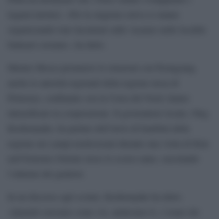
legami turistici. «Per la stagione estiva si stanno
organizzando tour incentrati sulle vacanze nelle località
balneari coreane», ha detto.
Mentre Mosca promuove le relazioni con Pyongyang,
anche le autorità regionali della regione russa di
Primorye, confinante con la Corea del Nord, hanno
intensificato la cooperazione. Il governatore locale, Oleg
Kozhemyako, ha parlato dell’invio di bambini della
regione nei campi nordcoreani durante una visita di Kim
nell’Estremo Oriente russo lo scorso anno, suscitando
l’allarme dei genitori.
In un discorso agli scolari, Kozhemyako ha detto:
«Quando eravamo come voi, andavamo lì, c’erano dei