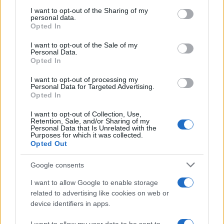
La riflessione /
Pace, disarmo e Ucraina: il centrosinistra
on the IAB’s List of Downstream Participants that may further
I want to opt-out of the Sharing of my
non trasformi il riarmo europeo in una battaglia interna per
disclose it to other third parties.
personal data.
le primarie
Opted In
Please note that this website/app uses one or more Google
services and may gather and store information including but
I want to opt-out of the Sale of my
Personal Data.
not limited to your visit or usage behaviour. You may click to
Opted In
grant or deny consent to Google and its third-party tags to
use your data for below specified purposes in below Google
I want to opt-out of processing my
consent section.
Personal Data for Targeted Advertising.
Opted In
I want to opt-out of Collection, Use,
Retention, Sale, and/or Sharing of my
Personal Data that Is Unrelated with the
Purposes for which it was collected.
Opted Out
Syndication
Culture
Google consents
Salute
Globalist
I want to allow Google to enable storage
related to advertising like cookies on web or
Megachip
Globalscience
device identifiers in apps.
GiULia
Globalsport