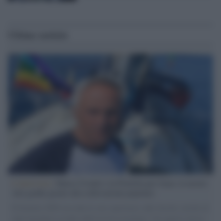
Ultime notizie
L'intervista /
Marco Croatti e la Flottilla per Gaza: le nostre
vele gonfie grazie alla sollevazione popolare
Il Senatore M5S racconta la sua esperienza sulle barche cariche di
aiuti umanitari assalite dall'esercito israeliano. Una guerra atroce,