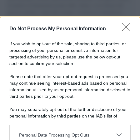
il tentativo di disumanizzazione delle vittime, il servilismo del
governo italiano e degli altri europei, il ritorno al colonialismo.
L'importanza dei movimenti.
Do Not Process My Personal Information
Perché i centri di intrattenimento per famiglie investono in
attrazioni ad alta tecnologia
If you wish to opt-out of the sale, sharing to third parties, or
processing of your personal or sensitive information for
targeted advertising by us, please use the below opt-out
section to confirm your selection.
Il conflitto /
La mafia russa e l'arma del caos
Please note that after your opt-out request is processed you
may continue seeing interest-based ads based on personal
information utilized by us or personal information disclosed to
third parties prior to your opt-out.
Tel Aviv /
Netanyahu si smarca da Trump: "Israele farà tutto
You may separately opt-out of the further disclosure of your
quello che è necessario per la sua sicurezza"
personal information by third parties on the IAB’s list of
downstream participants.
Personal Data Processing Opt Outs
This information may also be disclosed by us to third parties