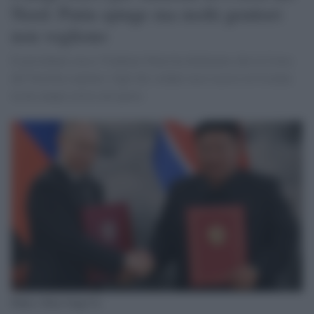
Nord: Putin spinge ma molti genitori
non vogliono
Il presidente russo Vladimir Putin ha dichiarato che la Corea
del Nord ha ospitato i figli dei soldati russi uccisi in Ucraina
in un campo estivo nel paese.
Putin e Kim-Jong-Un