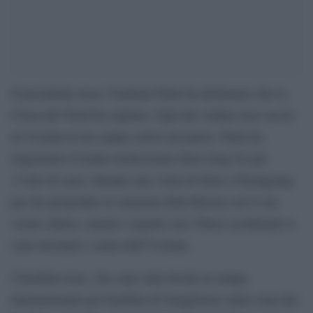
Il presidente russo Vladimir Putin ha dichiarato che la
Corea del Nord ha ospitato i figli dei soldati russi uccisi
in Ucraina in un campo estivo nel paese. Putin ha
ringraziato il leader nordcoreano Kim Jong Un per
«l’atto di cura» durante una visita di Stato a Pyongyang
per far progredire le relazioni della Russia con il suo
vicino chiuso, mentre i legami con i Paesi occidentali si
sono incrinati a causa dell’Ucraina.
I bambini russi, che sono stati inviati al campo
internazionale per bambini di Songdowon sulla costa del