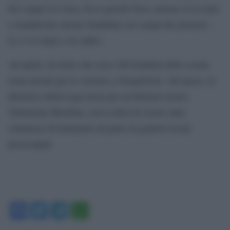
bei campi in Corea. Ecco perché forse saremo d’accordo
e manderemo alcuni (bambini) nei campi dei pionieri…
Lì c’è il mare e fa caldo».
Ad aprile, ha detto che circa 200 bambini delle scuole
erano pronti per le vacanze a Songdowon. All’epoca, la
direttrice della Lega russa per un Internet sicuro,
Yekaterina Mizulina, aveva detto di essere stata
sommersa di lamentele da parte di genitori locali
preoccupati.
Facebook
Twitter
Telegram
WhatsApp