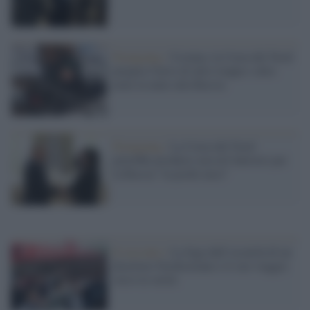
Pyongyang /
Ucraina, la Corea del Nord
prepara l'invio di altre truppe e altre
armi in aiuto alla Russia
Pyongyang /
La Corea del Nord
potrebbe produrre missili balistici per
la Russia "in pochi mesi"
Il racconto /
La fuga dall’oscurità di un
disertore Nordcoreano e il suo viaggio
verso la verità