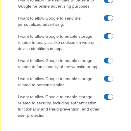
I want to allow my user data to be sent to
Google for online advertising purposes.
Prima Pagina
I want to allow Google to send me
personalized advertising.
Giornale dello
Chi siamo
I want to allow Google to enable storage
Spettacolo
related to analytics like cookies on web or
Contributors
device identifiers in apps.
Wondernet
Facebook
I want to allow Google to enable storage
Giuliana Sgrena
related to functionality of the website or app.
Twitter
I want to allow Google to enable storage
Google News
related to personalization.
Mastodon
I want to allow Google to enable storage
related to security, including authentication
Cookie Policy
functionality and fraud prevention, and other
user protection.
Preferenze Privacy