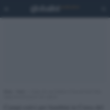
Home
>
Esteri
>
Campi estivi per bambini in Corea del Nord: Putin
spinge ma molti genitori non vogliono
Campi estivi per bambini in Corea del