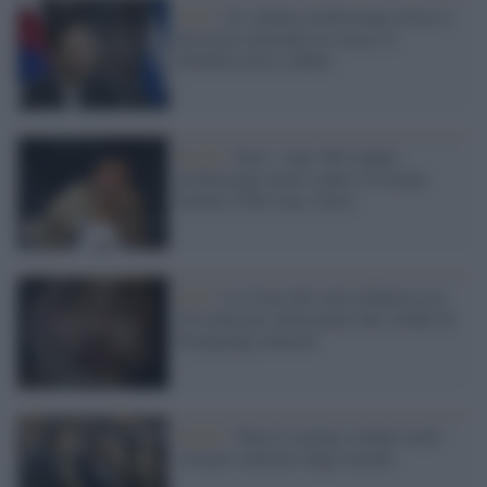
Seul /
Un soldato nordcoreano riesce a
disertare mettendo in scacco il
blindatissimo confine
Kursk /
Kiev: sono 300 soldati
nordcoreani morti contro l'Ucraina
mentre 2700 sono i feriti
Seul /
La Corea del sud collabora con
l'Ucraina per interrogare due soldati di
Pyongyang catturati
Kursk /
Morto il primo soldato nord-
coreano catturato dagli ucraini