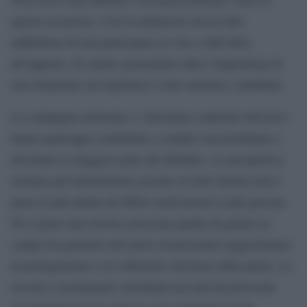
questa occasione. Con la tentazione da un latto
addirittura di non partecipare al voto e dall’altro,
all’opposto, di sentire gravemente tutta l’importanza di
non rinunziare ad esprimere il mio modesto contributo.
La campagna elettorale e i desolanti confronti televisivi
hanno purtroppo contribuito a rendere inconcludente e
desolante la maggior parte del dibattito. La prospettiva
europea prevalentemente giocata su temi interni non è
parsa la più adatta ad offrire motivazioni ai più giovani.
Né è parsa una trovata azzeccata quella di gettare in
campo un generale alle prese da personali suggestionino
di protagonismo e di velleitario salvatore della patria. La
trovata è sicuramente salviniana ma non ha provocato