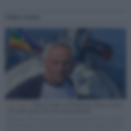
Ultime notizie
L'intervista /
Marco Croatti e la Flottilla per Gaza: le nostre
vele gonfie grazie alla sollevazione popolare
Il Senatore M5S racconta la sua esperienza sulle barche cariche di
aiuti umanitari assalite dall'esercito israeliano. Una guerra atroce,