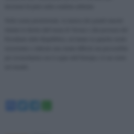
decisioni di parte nella condotta arbitrale.
Nella serata preelettorale, la musica dei grandi maestri
italiani in diretta dall’arena di Verona e alla presenza del
Presidente dello Repubblica, mi hanno in qualche modo
rasserenato e indicato una strada difficile ma percorribile
per riconciliarmi con il sogno dell’Europa e il suo ruolo
nel mondo.
Facebook
Twitter
Telegram
WhatsApp