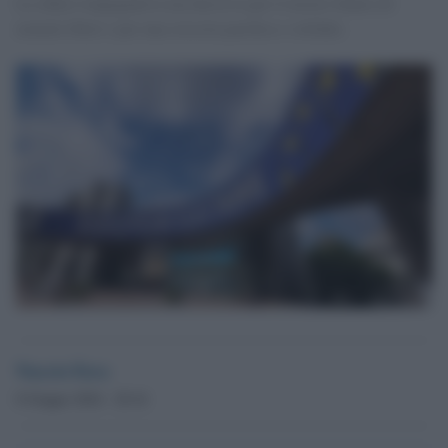
La sfida è impegnativa ma decisiva per il nostro futuro di
uomini liberi e per una crescita pacifica e solidale.
Nuccio Fava
8 Giugno 2024 - 20.16