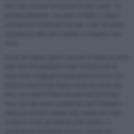
dove sono ricoverato da ormai più di dieci giorni. Di
prossima dimissione, sono grato ai medici e a tutto il
personale per il trattamento ricevuto. Credo che questa
esperienza mi abbia fatto maturare un maggiore senso
critico.
Grazie alle imprese sportive non solo di Sinner ma anche
degli atleti dei campionati europei di atletica che mi
hanno tenuto compagni in questi giorni di ricovero, ho
potuto ricordare le mie imprese di giovane liceale alle
prese con i tornei di basket nei paesi dell’est Europa.
Non c’era stata ancora la caduta del muro di Berlino e
tuttavia tra gli stessi coetanei delle squadre del campo
socialista e il tifo, specialmente delle ragazze, si
manifestavano chiaramente proteste e dissensi per