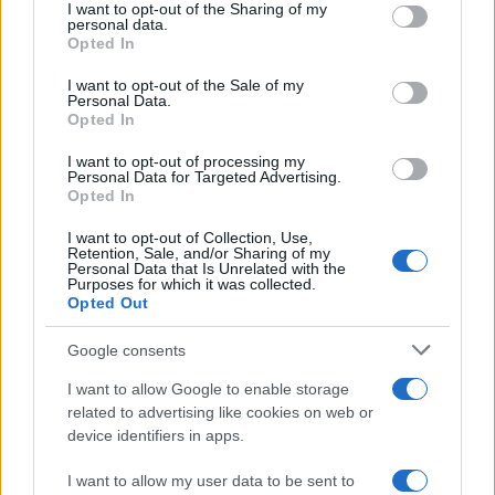
I want to opt-out of the Sharing of my
Italia
disclose it to other third parties.
personal data.
Opted In
Please note that this website/app uses one or more Google
services and may gather and store information including but
I want to opt-out of the Sale of my
Personal Data.
not limited to your visit or usage behaviour. You may click to
Opted In
grant or deny consent to Google and its third-party tags to
use your data for below specified purposes in below Google
I want to opt-out of processing my
consent section.
Personal Data for Targeted Advertising.
Opted In
I want to opt-out of Collection, Use,
Retention, Sale, and/or Sharing of my
Personal Data that Is Unrelated with the
Purposes for which it was collected.
Opted Out
Syndication
Culture
Google consents
Salute
Globalist
I want to allow Google to enable storage
related to advertising like cookies on web or
Megachip
Globalscience
device identifiers in apps.
GiULia
Globalsport
I want to allow my user data to be sent to