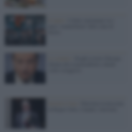
Il report /
L'Italia 'meloniana' tra i
paesi 'smantellatori' dello stato di
diritto
Lo scenario /
Draghi avverte l'Europa,
chiama alla responsabilità e chiede
scelte coraggiose
Iniziative Gaza /
Palestina riconosciuta
da Regno Unito, Canada e Australia