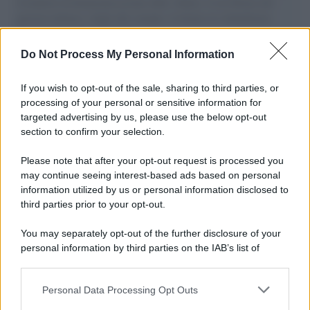
il tentativo di disumanizzazione delle vittime, il servilismo del
governo italiano e degli altri europei, il ritorno al colonialismo.
L'importanza dei movimenti.
Do Not Process My Personal Information
Tel Aviv /
La “vittoria totale” di Israele significa una guerra
senza fine
If you wish to opt-out of the sale, sharing to third parties, or
processing of your personal or sensitive information for
targeted advertising by us, please use the below opt-out
section to confirm your selection.
Vangelo /
La vita si intreccia con le paure come il giorno
succede alla notte
Please note that after your opt-out request is processed you
may continue seeing interest-based ads based on personal
information utilized by us or personal information disclosed to
third parties prior to your opt-out.
La scoperta /
Oplontis, le vittime dell’eruzione del Vesuvio
You may separately opt-out of the further disclosure of your
furono più numerose del previsto
personal information by third parties on the IAB’s list of
downstream participants.
Personal Data Processing Opt Outs
This information may also be disclosed by us to third parties
Il medagliere /
Europei di nuoto: Pellecani guida una super
on the IAB’s List of Downstream Participants that may further