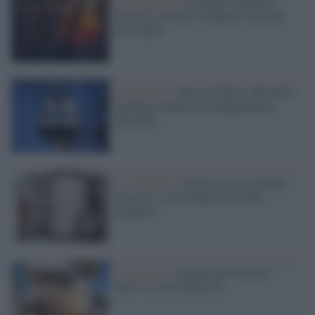
L'emergenza /
L'Europa continua a
bruciare. Francia e Spagna le nazioni
più colpite
Il Rapporto /
Stato di diritto, Bruxelles
richiama l'Italia sull’indipendenza
della Rai
Il commento /
Nuova tassa sui pacchi
Extra-Ue: ora compreremo tutti
europeo?
Il concorso /
Capitali del Turismo
2027: al via la sfida UE