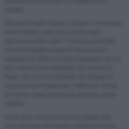
argomentazioni di contrasto e/o contrapposizione
adeguata.
Tutto questo mentre l’Europa è alle prese con un quadro
politico-militare segnato non solo dalla tragica
aggressione di Putin contro l’Ucraina ma anche dalla
ferocia di Netanyahu incapace di risposte politico-
umanitarie nei confronti del popolo palestinese che non
può e non deve essere identificato con i terroristi di
Hamas. Una situazione terrificante che richiama con
urgenza un ruolo fondamentale e difficile per l’Europa
nel contesto sempre più dilacerato del quadro politico
mondiale.
Queste amare considerazioni mi accompagno dalla
stanza del reparto dell’Ospedale Spallanzani di Roma