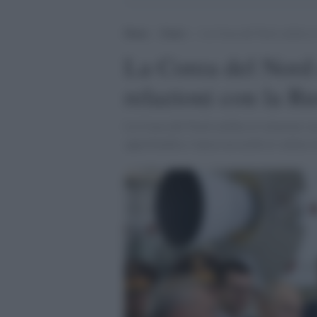
Home
>
Esteri
>
La Corea del Nord celebra le 
La Corea del Nord 
relazioni con la Ru
La Corea del Nord celebra le relazioni co
approfondita e lancia un archivio online di