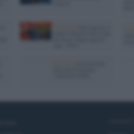
anche
il
Jong-un
dietr
Un:
Pyongyang /
Kim Jong Un, il
Tend
leader e dittatore della Corea
onlin
 Sud"
del Nord, compie oggi 40
artic
anni... Forse
m
Equlibri /
Corea del Nord,
Kim Jon Un dà piena
a
solidarietà a Putin
Syndication
i siamo