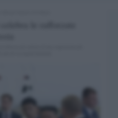
rafforzate relazioni con la Russia
celebra le rafforzate
ssia
n la Russia nel contesto di una cooperazione più
 articoli sui legami bilaterali,