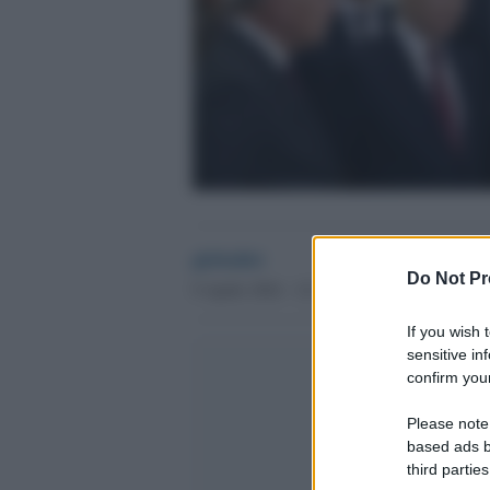
globalist
Do Not Pr
9 Aprile 2024 - 12.34
If you wish 
sensitive in
confirm your
Please note
based ads b
third parties