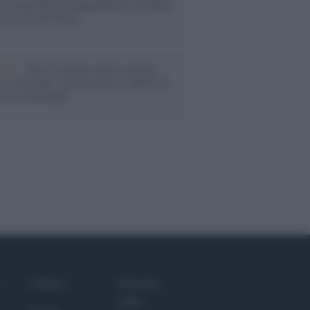
 la macchina propagandistica di Putin
o la crisi di Ceuta
enze /
Sale il numero degli acquisti
e in Europa e aumentano le vendite di
oli second hand
Culture
Giornale
dello