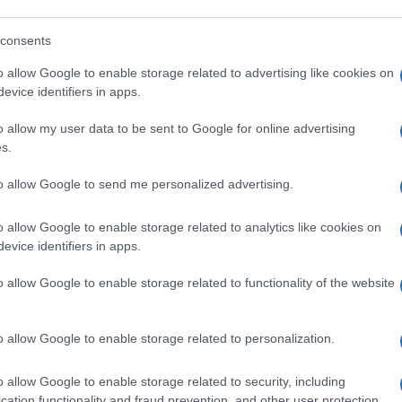
rile 2019, i due leader ne hanno tenuto un altro
consents
aerospaziale russo di Vostochny.
o allow Google to enable storage related to advertising like cookies on
orzato la cooperazione in vari campi tra i
evice identifiers in apps.
 armi a Mosca da usare nella guerra russa
o allow my user data to be sent to Google for online advertising
Ulti
s.
to allow Google to send me personalized advertising.
Unificazione sudcoreano, che ha in carico gli
ul, ha definito la mossa «molto insolita» a
o allow Google to enable storage related to analytics like cookies on
buita ai legami con la Russia, ha riferito la
evice identifiers in apps.
o allow Google to enable storage related to functionality of the website
ta del capo dell’intelligence estera russa in
o allow Google to enable storage related to personalization.
rofondimento della cooperazione tra i due Paesi,
L'int
ito non sono rese pubbliche.
Gaza:
o allow Google to enable storage related to security, including
solle
cation functionality and fraud prevention, and other user protection.