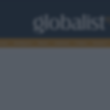
omia
Intelligence
Media
Ambiente
Cultura
Scienza