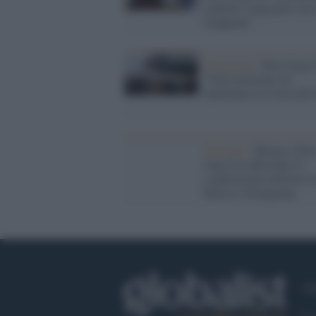
contatti e negoziati con 
Giappone"
Pyongyang /
Kim Jong 
"Non esiteremo ad
annientare la Corea del
Alleanze /
Shoigu e Ki
Jong Un rafforzano la
cooperazione militare tr
Mosca e Pyongyang
Ch