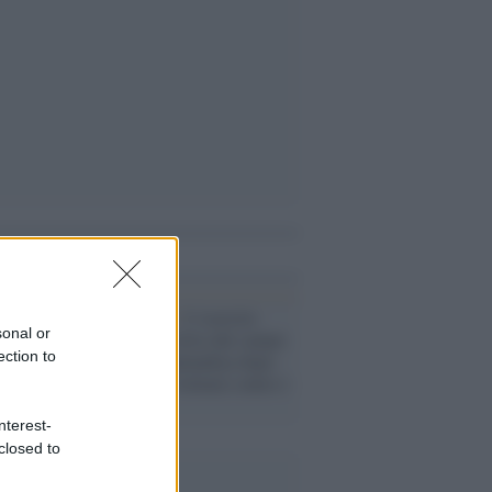
i anche
Cisgiordania /
L’esercito
sonal or
israeliano si ritira dal campo
ection to
profughi di Qalandiya dopo
tre giorni di violenze contro i
palestinesi
nterest-
closed to