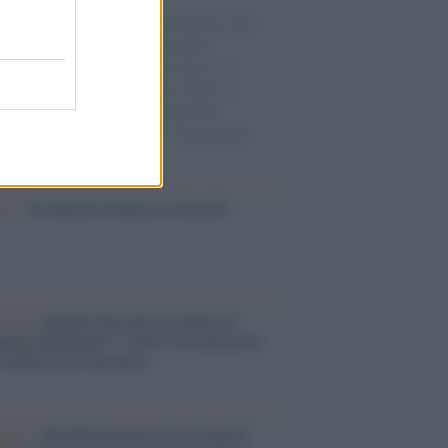
natore M5S racconta la sua esperienza sulle
e cariche di aiuti umanitari assalite
sercito israeliano. Una guerra atroce, il
ivo di disumanizzazione delle vittime, il
ismo del governo italiano e degli altri
ei, il ritorno al colonialismo. L'importanza
ovimenti.
ca /
Al maestro Francesco Guccini
cordo /
Quando Guccini raccontava le
ache epafaniche": l'intervista all'artista
i definiva un 'narratore'
udio /
Disinformazione russa e destra: