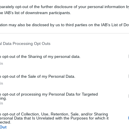
rately opt-out of the further disclosure of your personal information by
he IAB’s list of downstream participants.
tion may also be disclosed by us to third parties on the IAB’s List of 
 that may further disclose it to other third parties.
 that this website/app uses one or more Google services and may gath
l Data Processing Opt Outs
ioni con la Russia nel contesto di una
including but not limited to your visit or usage behaviour. You may click 
 to Google and its third-party tags to use your data for below specifi
cia un archivio online di articoli sui legami
o opt-out of the Sharing of my personal data.
ogle consent section.
In
cinanza tra i due Paesi dopo il summit dello
 tra il leader Kim Jong-un e il capo del Cremlino
o opt-out of the Sale of my Personal Data.
In
to opt-out of processing my Personal Data for Targeted
atale Kcna, è stata presentata sul suo sito web
ing.
In
li tra la Corea del Nord e la Russia raggiungono
o opt-out of Collection, Use, Retention, Sale, and/or Sharing
 pagina che contiene 13 articoli sui rapporti e i
ersonal Data that Is Unrelated with the Purposes for which it
lected.
ro primo summit nella città di Vladivostok,
Out