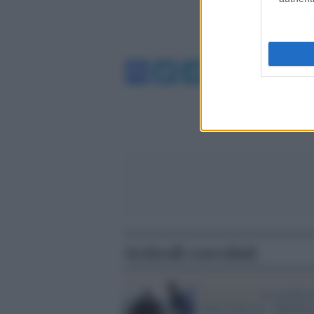
Facebook
Twitter
Telegram
WhatsA
Articoli correlati
Pyongyang /
La sorella 
Kim Jong Un: "Rifiute