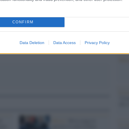
Il Se
barch
dall'e
CONFIRM
tentat
pp
servil
europ
Data Deletion
Data Access
Privacy Policy
dei m
Musi
Il ri
"Cron
che s
di
Mosca /
Mosca paga in
Lo st
remo
petrolio le armi di Kim