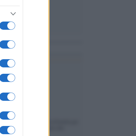
me notizie
ervista /
Marco Croatti e la Flottilla per
 le nostre vele gonfie grazie alla
vazione popolare