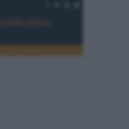
Sport
Tendenze