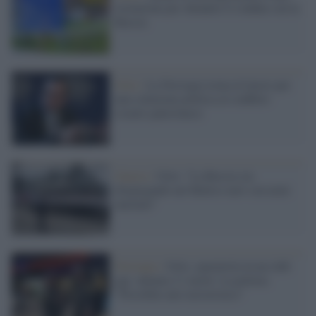
recinzione per chiudere il confine con la
Russia
Oslo /
La Norvegia torna al lavoro per
una soluzione politica al conflitto
israelo-palestinese
Guerra /
Oslo: "La Russia sta
dispiegando nel Baltico navi con armi
nucleari"
Norvegia /
Oslo, sparatoria in un club
gay: almeno 2 i morti. La polizia:
"Possibile atto terroristico"