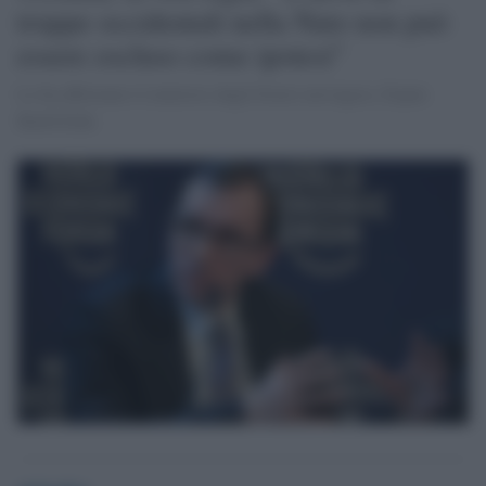
truppe occidentali nella Nato non può
essere escluso come ipotesi"
Lo ha affermato il ministro degli Esteri norvegese, Espen
Barth Eide.