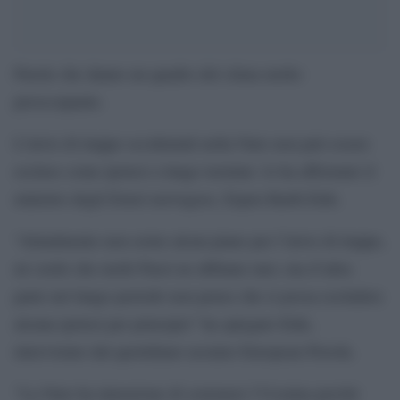
Parole che danno un quadro del clima molto
preoccupante.
L’invio di truppe occidentali nella Nato non può essere
escluso come ipotesi a lungo termine: lo ha affermato il
ministro degli Esteri norvegese, Espen Barth Eide.
“Attualmente non esiste alcun piano per l’invio di truppe,
né credo che molti Paesi ne abbiano uno; ma d’altra
parte nel lungo periodo non penso che si possa escludere
alcuna ipotesi per principio” ha spiegato Eide,
intervistato dal quotidiano ucraino European Pravda.
“La Nato ha intenzione di sostenere l’Ucraina perché