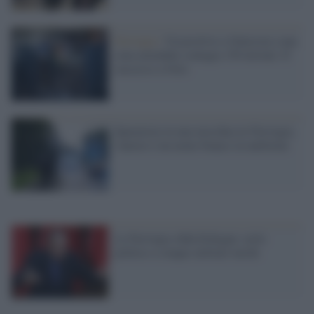
Norvegia /
Un positivo a Omicron a una
cena aziendale contagia 150 invitati. E'
successo a Oslo
Sparatoria in una moschea in Norvegia,
l'autore è un uomo bianco in uniforme
La Norvegia sfida Erdogan: asilo
politico a cinque militari turchi