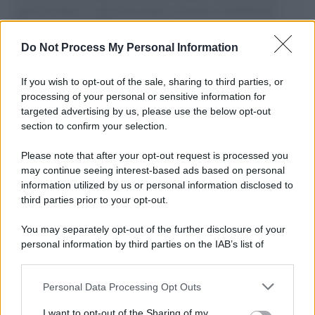
governo italiano e degli altri europei, il ritorno al colonialismo.
L'importanza dei movimenti.
Do Not Process My Personal Information
La scoperta /
Oplontis, le vittime dell’eruzione del Vesuvio
furono più numerose del previsto
If you wish to opt-out of the sale, sharing to third parties, or
processing of your personal or sensitive information for
targeted advertising by us, please use the below opt-out
section to confirm your selection.
Il medagliere /
Europei di nuoto: Pellecani guida una super
Italia
Please note that after your opt-out request is processed you
may continue seeing interest-based ads based on personal
information utilized by us or personal information disclosed to
third parties prior to your opt-out.
Il centenario /
A L'Aquila arriva la mostra "TITO, 100 anni
You may separately opt-out of the further disclosure of your
attraverso la forma"
personal information by third parties on the IAB’s list of
downstream participants.
Personal Data Processing Opt Outs
This information may also be disclosed by us to third parties
L'attesa /
Un estate di calcio: tra Mondiali e Serie A
on the IAB’s List of Downstream Participants that may further
I want to opt-out of the Sharing of my