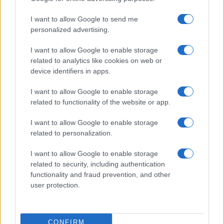
Prima Pagina
I want to allow Google to send me
personalized advertising.
Giornale dello
Chi siamo
I want to allow Google to enable storage
Spettacolo
related to analytics like cookies on web or
Contributors
device identifiers in apps.
Wondernet
Facebook
I want to allow Google to enable storage
Giuliana Sgrena
related to functionality of the website or app.
Twitter
I want to allow Google to enable storage
Google News
related to personalization.
Mastodon
I want to allow Google to enable storage
related to security, including authentication
Cookie Policy
functionality and fraud prevention, and other
user protection.
Preferenze Privacy
CONFIRM