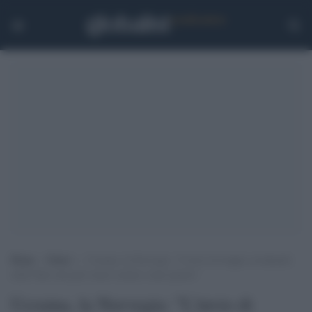
Home
>
Esteri
>
Ucraina, la Norvegia: “L’invio di truppe occidentali
nella Nato non può essere escluso come ipotesi”
Ucraina, la Norvegia: "L'invio di