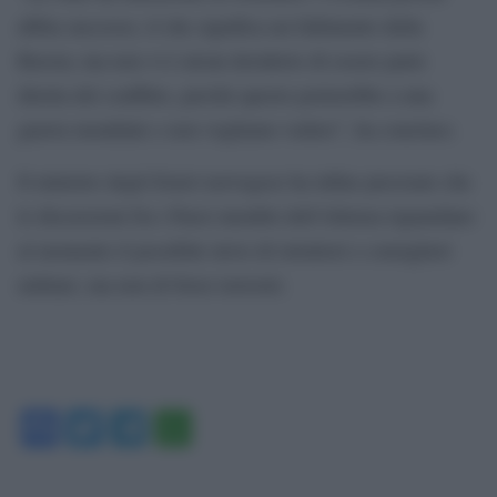
abbia successo, il che significa un fallimento della
Russia; ma non vi è alcun desiderio di essere parte
diretta del conflitto, perché questo porterebbe a una
guerra mondiale e non vogliamo vedere”, ha concluso.
Il ministro degli Esteri norvegese ha infine precisato che
le discussioni fra i Paesi membri dell’Allenza riguardano
al momento il possibile invio di istruttori e consiglieri
militari, ma non di forze terrestri.
Facebook
Twitter
Telegram
WhatsApp