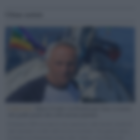
Ultime notizie
L'intervista /
Marco Croatti e la Flottilla per Gaza: le nostre
vele gonfie grazie alla sollevazione popolare
Il Senatore M5S racconta la sua esperienza sulle barche cariche di
aiuti umanitari assalite dall'esercito israeliano. Una guerra atroce,
il tentativo di disumanizzazione delle vittime, il servilismo del