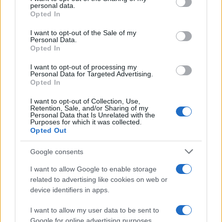
disclose it to other third parties.
personal data.
Opted In
Please note that this website/app uses one or more Google
services and may gather and store information including but
I want to opt-out of the Sale of my
Personal Data.
not limited to your visit or usage behaviour. You may click to
Opted In
grant or deny consent to Google and its third-party tags to
use your data for below specified purposes in below Google
I want to opt-out of processing my
consent section.
Personal Data for Targeted Advertising.
Opted In
I want to opt-out of Collection, Use,
Retention, Sale, and/or Sharing of my
Personal Data that Is Unrelated with the
Purposes for which it was collected.
Opted Out
Syndication
Culture
Google consents
Salute
Globalist
I want to allow Google to enable storage
related to advertising like cookies on web or
Megachip
Globalscience
device identifiers in apps.
GiULia
Globalsport
I want to allow my user data to be sent to
Google for online advertising purposes.