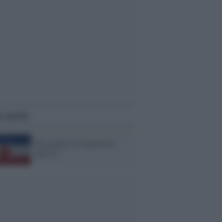
i anche
Era meglio la Jugoslavia
dell'Ue