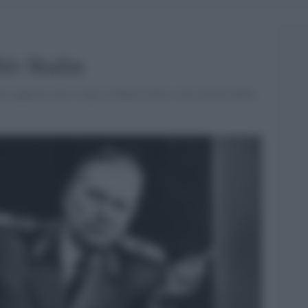
iò Stalin
ul rapporto che lo legò al Maresciallo e alla nascita della