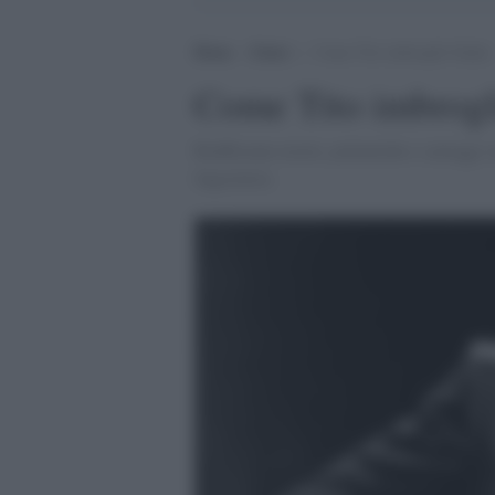
Home
>
Esteri
>
Come Tito imbrogliò Stalin
Come Tito imbrogl
Riaffiorano teorie, polemiche e carteggi s
Jugoslavia