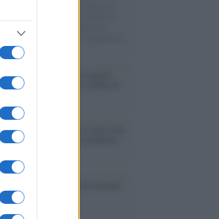
sercito israeliano. Una guerra atroce, il
ivo di disumanizzazione delle vittime, il
ismo del governo italiano e degli altri
ei, il ritorno al colonialismo. L'importanza
ovimenti.
enze /
Sale il numero degli acquisti
e in Europa e aumentano le vendite di
oli second hand
Un partito progressista e di sinistra che
acca sul riarmo ha un serio problema
so /
Trump ha quasi esaurito l'arsenale
ma il tycoon smentisce