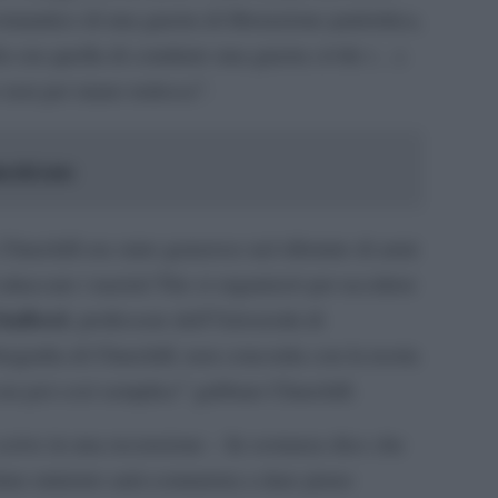
romantico di una guerra di liberazione patriottica,
to era quella di condurre una guerra civile (…).
e non per mano tedesca”.
a del caos
Churchill era stato generoso nel rifornire di armi
attaccare i nazisti Tito si organizzò per uccidere
tafford
, professore dell’Università di
ografia di Churchill, non concorda con la teoria
era poi così semplice” gabbare Churchill.
 scrive in una recensione – In sostanza dice che
imo ministro anti-comunista a dare pieno