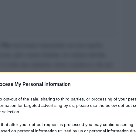
 Tito
non hanno risparmiato nessun aspetto
 teorie, più o meno fondate, lo vedono talvolta
o o come uno straniero, russo o polacco, che nei
ronunciare bene la supposta lingua di origine
ni ebraiche, altre lo vogliono affiliato alla
ocess My Personal Information
e che, al limite del gossip, vanno a scandagliare
to opt-out of the sale, sharing to third parties, or processing of your per
Winston Churchill
nel figlio illegittimo di
. E’
formation for targeted advertising by us, please use the below opt-out s
 che, al di là di ogni ipotesi, ha destato da
 selection.
nternazionali, a cominciare dalla scelta dello
 that after your opt-out request is processed you may continue seeing i
ased on personal information utilized by us or personal information dis
 partigiano a scapito di altre forze non