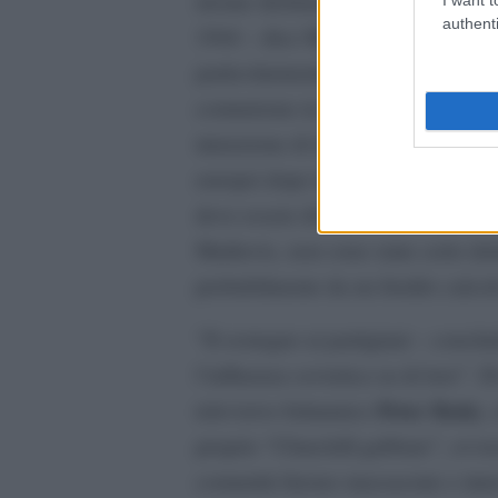
alcune dichiarazioni fatte success
authenti
1944 – dice Markovic – il Marescia
particolarmente irritato dalle do
comunismo in Jugoslavia. In modo
intenzione di introdurlo. Per quest
europei dopo la guerra devono ave
deve essere diversa”. Le decisioni 
Markovic, non sono state certo de
probabilmente da un freddo calcolo
“Il sostegno ai partigiani – conc
l’influenza sovietica su di loro”. D
Peter Batty
televisivo britannico
,
proprio “Churchill gabbato”, ovver
comunità furono massacrate e interi