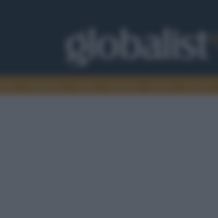
omia
Intelligence
Media
Ambiente
Cultura
Scienza