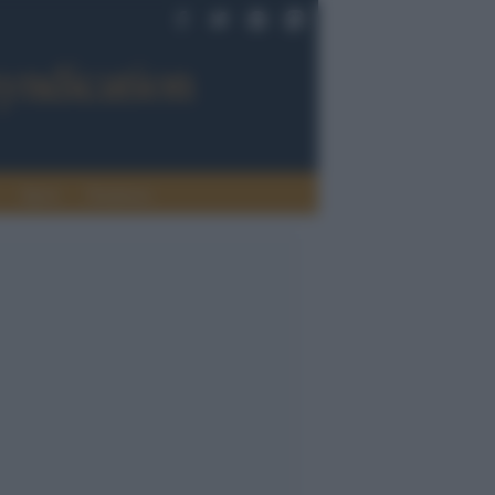
Sport
Tendenze