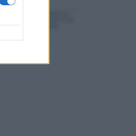
anca /
Caso Mps: i pm milanesi ora
ono vederci chiaro sulle “chat” tra un
ente del Mef e alcuni ministri