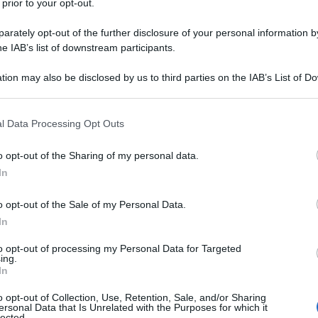
 prior to your opt-out.
razione dal nazismo
.
rately opt-out of the further disclosure of your personal information by
te di Winston Churchill, lo storico di Belgrado
he IAB’s list of downstream participants.
o dei britannici e dei loro servizi segreti nella
Ulti
tion may also be disclosed by us to third parties on the IAB’s List of 
Seconda guerra mondiale
o, in piena
.
 that may further disclose it to other third parties.
ltra delle tante ipotesi fiorite negli anni,
 that this website/app uses one or more Google services and may gath
l Data Processing Opt Outs
including but not limited to your visit or usage behaviour. You may click 
ebbe riuscito “ad ingannare” il liberale Churchill
 to Google and its third-party tags to use your data for below specifi
o opt-out of the Sharing of my personal data.
 una Jugoslavia democratica. Certo è che fin
ogle consent section.
In
lare interesse per l’area dei Balcani occidentali,
sestato con il sostegno degli inglesi per deporre
o opt-out of the Sale of my Personal Data.
In
jordjevic
, due giorni dopo la sua adesione al
L'int
to opt-out of processing my Personal Data for Targeted
quel 27 marzo (1941, ndr) riportavano la frase di
Gaza:
ing.
In
solle
gli jugoslavi hanno trovato la loro anima’”,
Il Se
o opt-out of Collection, Use, Retention, Sale, and/or Sharing
ersonal Data that Is Unrelated with the Purposes for which it
barch
lected.