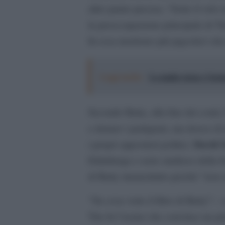
altro punto precisa: “Sotto il velo 
la preoccupazione principale di Ti
In essa morirono più jugoslavi ch
Leggi anche:
La mafia russa e l'arm
Secondo Batty, alla fine dei conti, 
e denaro i partigiani, ma invece di 
David S
i propri oppositori politici.
Edimburgo e noto studioso della bi
di Batty innanzitutto perché “non 
“Su cosa verte il libro di Batty? –
Tito fu l’uomo che convinse un pr