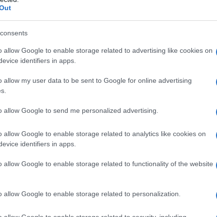
dall'e
 tedesca, la fuga a Londra del nuovo regnante, il
Out
tentat
nstaurazione a Belgrado di un governo
servil
consents
europ
contrastato sia dai conservatori e pro-
dei m
o allow Google to enable storage related to advertising like cookies on
agoljub Mihajlovic
che dai partigiani di Josip
evice identifiers in apps.
o ai primi, a sorpresa nel ’43 Churchill decise
Tend
o allow my user data to be sent to Google for online advertising
onlin
 la leggenda sul fatto che Tito sia riuscito ad
s.
artic
co.
to allow Google to send me personalized advertising.
Pd /
o allow Google to enable storage related to analytics like cookies on
a del caos
si sp
evice identifiers in apps.
o allow Google to enable storage related to functionality of the website
a perché Tito sarebbe riuscito a convincere che i
Il ca
” guadagnando così terreno, sia perché avrebbe
Usa, 
o allow Google to enable storage related to personalization.
ca. Markovic ricorda a tale proposito anche
o allow Google to enable storage related to security, including