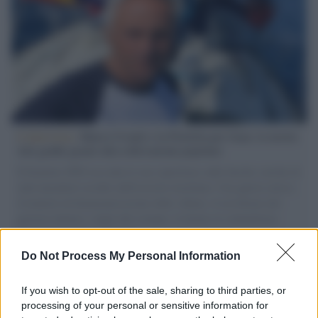
L'intervista /
Marco Croatti e la Flottilla per Gaza: le nostre
vele gonfie grazie alla sollevazione popolare
Il Senatore M5S racconta la sua esperienza sulle barche cariche di
aiuti umanitari assalite dall'esercito israeliano. Una guerra atroce,
il tentativo di disumanizzazione delle vittime, il servilismo del
governo italiano e degli altri europei, il ritorno al colonialismo.
L'importanza dei movimenti.
Do Not Process My Personal Information
Il ricordo /
Le radici di Francesco Guccini
If you wish to opt-out of the sale, sharing to third parties, or
processing of your personal or sensitive information for