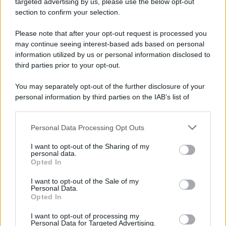
targeted advertising by us, please use the below opt-out
section to confirm your selection.
L'anniversario /
90 anni di Yves Saint Laurent, tra moda e
scandali
Please note that after your opt-out request is processed you
may continue seeing interest-based ads based on personal
information utilized by us or personal information disclosed to
third parties prior to your opt-out.
Il ricordo /
Il nostro incontro con Francesco Guccini
You may separately opt-out of the further disclosure of your
personal information by third parties on the IAB’s list of
downstream participants.
Personal Data Processing Opt Outs
This information may also be disclosed by us to third parties
Musica /
Love Sensation, il primo duetto di Madonna e Kylie
on the IAB’s List of Downstream Participants that may further
I want to opt-out of the Sharing of my
Minogue
disclose it to other third parties.
personal data.
Opted In
Please note that this website/app uses one or more Google
services and may gather and store information including but
I want to opt-out of the Sale of my
Personal Data.
not limited to your visit or usage behaviour. You may click to
Opted In
grant or deny consent to Google and its third-party tags to
use your data for below specified purposes in below Google
I want to opt-out of processing my
consent section.
Personal Data for Targeted Advertising.