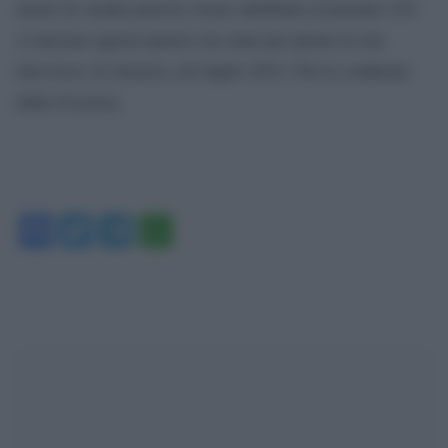
morte di Arafat potesse essere attribuita al polonio 210.
A lanciare questa ipotesi era stata per prima la rete
televisiva Al Jazeera, nel luglio 2012. Poi le conferme
dalla Svizzera.
Facebook
Twitter
Telegram
WhatsApp