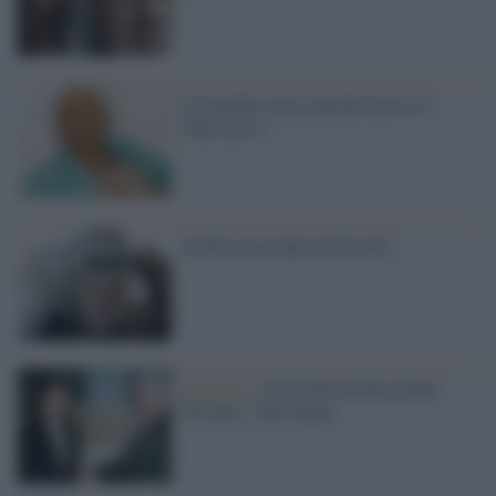
Litvinenko ucciso perché faceva il
triplo gioco
Arafat assassinato da Israele
Memoria /
In ricordo di una grande
d'Israele: Yael Dayan