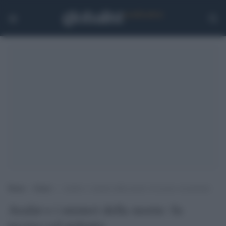
Home
>
Esteri
>
Arafat e i misteri della morte: fu ucciso col polonio
Arafat e i misteri della morte: fu
ucciso col polonio