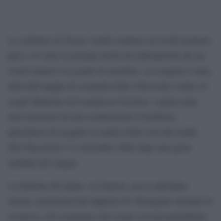
Lo scheletro di Yasser Arafat contiene un livello polonio
pari a 18 volte il normale livello di radioattavità che un
essere umano è in grado di assorbire. La scoperta è stata
fatta dall’equipe di scienziati dello University Centre of
Legal Medicine di Losanna in Svizzera, i quali erano
stati incaricati da una commissione d’inchiesta
palestinese di eseguire le analisi delle ossa del leader
dell’Olp morto l’11 novembre 2004 dopo una grave
malattia del sangue.
L’emittente del Qatar, Al Jaazera, aveva anticipato
alcune conclusioni del rapporto di 108 pagine ottenuto in
esclusiva. Gli scienziati sono sicuri con una probabilità