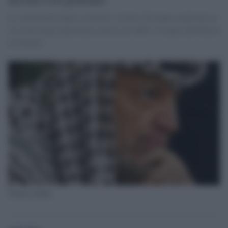
Le conclusioni degli scienziati svizzeri che hanno analizzato le
ossa del leader palestinese morto nel 2004: il leader dell'Olp fu
avvelenato
Yasser Arafat