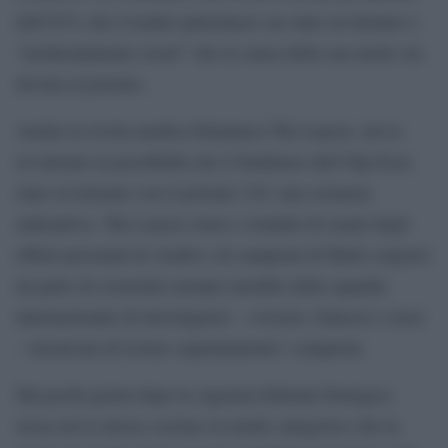
dell’83% che il leader palestinese sia stato avvelenato e
“moderatamente sicuri” che la causa della sua morte sia
dovuta al polonio.
Anche la rivista medica britannica The Lancet, aveva
avvalorato la possibilità che il fondatore dell’Olp fosse
stato avvelenato con il polonio 210, una sostanza
radioattiva. The Lancet citava i risultati di esami degli
effetti personali di Arafat e di campioni di fluidi corporei
da parte di scienziati europei membri della squadra
internazionale di investigatori – svizzeri, francesi e russi
– incaricata di testare separatamente i campioni.
Ma pochi giorni dopo la Agenzia federale biologica
russa aveva invece escluso in modo categorico che la