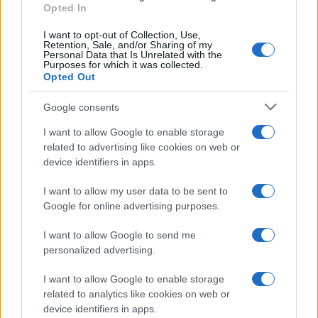
Opted In
I want to opt-out of Collection, Use,
Retention, Sale, and/or Sharing of my
Personal Data that Is Unrelated with the
Purposes for which it was collected.
Opted Out
Syndication
Culture
Google consents
Salute
Globalist
I want to allow Google to enable storage
related to advertising like cookies on web or
Megachip
Globalscience
device identifiers in apps.
GiULia
Globalsport
I want to allow my user data to be sent to
Google for online advertising purposes.
Prima Pagina
I want to allow Google to send me
personalized advertising.
Giornale dello
Chi siamo
I want to allow Google to enable storage
Spettacolo
related to analytics like cookies on web or
Contributors
device identifiers in apps.