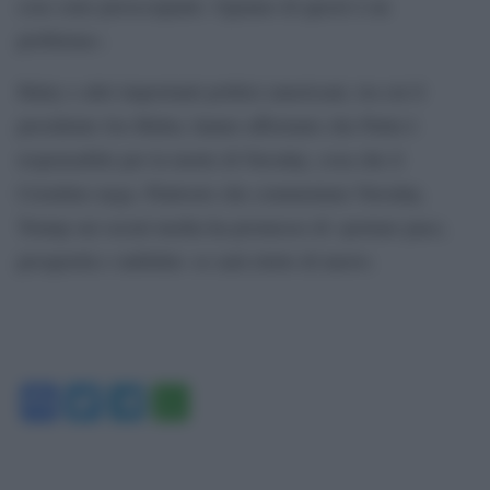
cose sono preoccupanti. Ognuno di questi è un
problema».
Haley e altri importanti politici americani, tra cui il
presidente Joe Biden, hanno affermato che Putin è
responsabile per la morte di Navalny, cosa che il
Cremlino nega. Piuttosto che commentare Navalny,
Trump sui social media ha promesso di «portare pace,
prosperità e stabilità» se sarà eletto di nuovo.
Facebook
Twitter
Telegram
WhatsApp