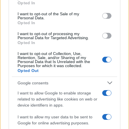
Opted In
Please note that this website/app uses one or more Google
services and may gather and store information including but
I want to opt-out of the Sale of my
Personal Data.
not limited to your visit or usage behaviour. You may click to
Opted In
grant or deny consent to Google and its third-party tags to
use your data for below specified purposes in below Google
I want to opt-out of processing my
consent section.
Personal Data for Targeted Advertising.
Opted In
I want to opt-out of Collection, Use,
Retention, Sale, and/or Sharing of my
Personal Data that Is Unrelated with the
Purposes for which it was collected.
Opted Out
Syndication
Culture
Google consents
Salute
Globalist
I want to allow Google to enable storage
related to advertising like cookies on web or
Megachip
Globalscience
device identifiers in apps.
GiULia
Globalsport
I want to allow my user data to be sent to
Google for online advertising purposes.
Prima Pagina