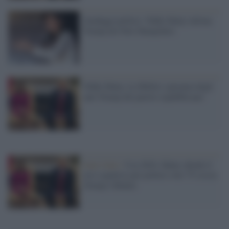
Sondaggi politici: Nikki Haley tallona
Trump nel New Hampshire
Nikki Haley, la (flebile) speranza degli
anti-Trump del partito repubblicano
Stati Uniti /
Usa 2024: Haley chiede il
test cognitivo per politici over 75 (ossia
Trump e Biden)