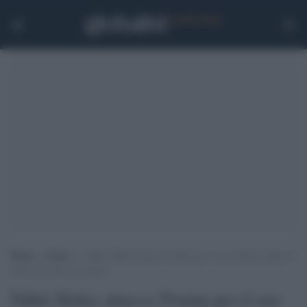
Home
>
Esteri
>
Nikki Haley attacca Trump per il suo silenzio dopo la
morte di Alexei Navalny
Nikki Haley attacca Trump per il suo