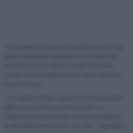
La candidata alla nomination repubblicana per la Casa
Bianca, Nikki Haley rimprovera l’ex presidente degli
Stati Uniti per il suo silenzio a seguito della morte
venerdì scorso dell’oppositore russo Alexei Navalny in
carcere in Russia.
«O si schiera con Putin e pensa che sia bello che Putin
abbia ucciso uno dei suoi avversari politici, o
semplicemente non pensa che sia un grosso problema»,
ha detto Haley intervistata da `Abc News´. «Entrambe le