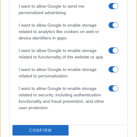
I want to allow Google to send me
personalized advertising.
Giornale dello
Chi siamo
I want to allow Google to enable storage
Spettacolo
related to analytics like cookies on web or
Contributors
device identifiers in apps.
Wondernet
Facebook
I want to allow Google to enable storage
Giuliana Sgrena
related to functionality of the website or app.
Twitter
I want to allow Google to enable storage
Google News
related to personalization.
Mastodon
I want to allow Google to enable storage
related to security, including authentication
Cookie Policy
functionality and fraud prevention, and other
user protection.
Preferenze Privacy
CONFIRM