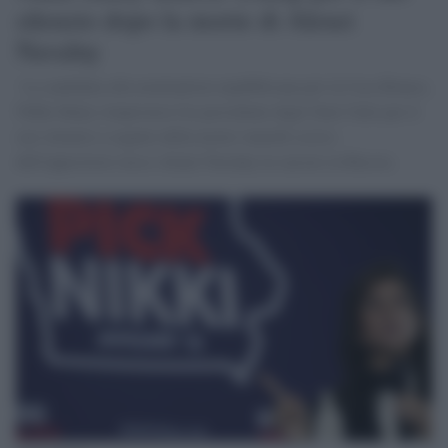
silenzio dopo la morte di Alexei
Navalny
La candidata alla nomination repubblicana per la Casa Bianca,
Nikki Haley rimprovera l'ex presidente degli Stati Uniti per il
suo silenzio a seguito della morte venerdì scorso
dell'oppositore russo Alexei Navalny in carcere in Russia.