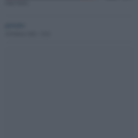
Nikki Halley
globalist
18 Febbraio 2024 - 19.03