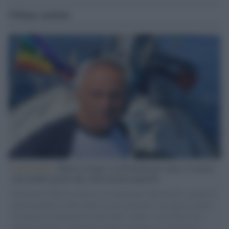
Ultime notizie
L'intervista /
Marco Croatti e la Flottilla per Gaza: le nostre
vele gonfie grazie alla sollevazione popolare
Il Senatore M5S racconta la sua esperienza sulle barche cariche di
aiuti umanitari assalite dall'esercito israeliano. Una guerra atroce,
il tentativo di disumanizzazione delle vittime, il servilismo del
governo italiano e degli altri europei, il ritorno al colonialismo.