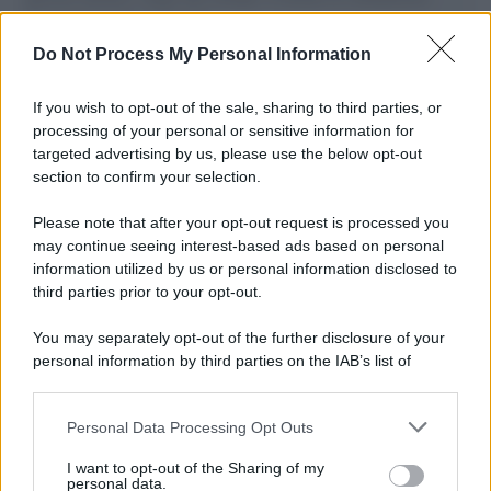
L'importanza dei movimenti.
Do Not Process My Personal Information
Musica /
Al maestro Francesco Guccini
If you wish to opt-out of the sale, sharing to third parties, or
processing of your personal or sensitive information for
targeted advertising by us, please use the below opt-out
section to confirm your selection.
Il ricordo /
Quando Guccini raccontava le "Cronache
epafaniche": l'intervista all'artista che si definiva un
Please note that after your opt-out request is processed you
'narratore'
may continue seeing interest-based ads based on personal
information utilized by us or personal information disclosed to
third parties prior to your opt-out.
Lo studio /
Disinformazione russa e destra: anche la
You may separately opt-out of the further disclosure of your
macchina propagandistica di Putin dietro la crisi di Ceuta
personal information by third parties on the IAB’s list of
downstream participants.
Personal Data Processing Opt Outs
This information may also be disclosed by us to third parties
Tendenze /
Sale il numero degli acquisti online in Europa e
on the IAB’s List of Downstream Participants that may further
I want to opt-out of the Sharing of my
aumentano le vendite di articoli second hand
disclose it to other third parties.
personal data.