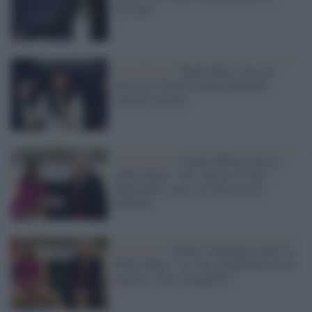
'nessuno'
Casa Bianca /
Nikki Haley torna ad
attaccare Donald Trump puntando
sull'età avanzata
Casa Bianca /
Trump diffama ancora
Nikki Haley: "Per vincere in New
Hampshire conta sui democratici
infiltrati"
Stati Uniti /
Trump, menzogne anche su
Nikki Haley: "La sua cittadinanza non è
regolare, non è eleggibile"