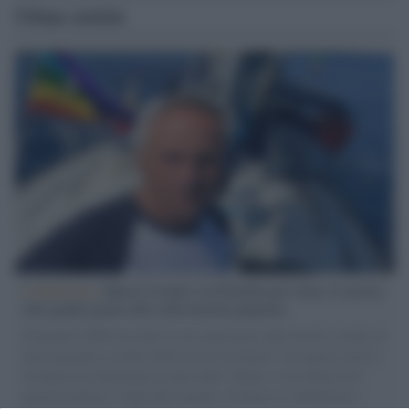
Ultime notizie
L'intervista /
Marco Croatti e la Flottilla per Gaza: le nostre
vele gonfie grazie alla sollevazione popolare
Il Senatore M5S racconta la sua esperienza sulle barche cariche di
aiuti umanitari assalite dall'esercito israeliano. Una guerra atroce,
il tentativo di disumanizzazione delle vittime, il servilismo del
governo italiano e degli altri europei, il ritorno al colonialismo.