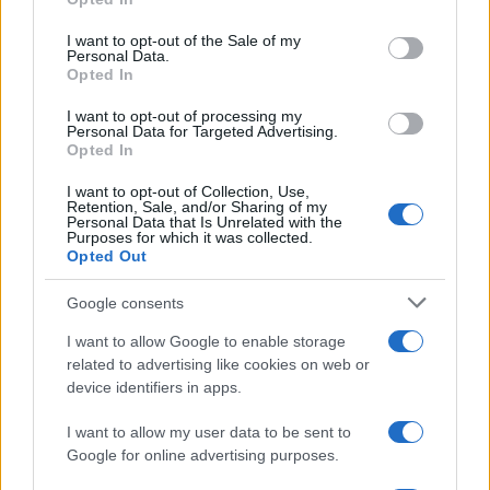
Please note that this website/app uses one or more Google
services and may gather and store information including but
I want to opt-out of the Sale of my
Personal Data.
not limited to your visit or usage behaviour. You may click to
Opted In
grant or deny consent to Google and its third-party tags to
use your data for below specified purposes in below Google
I want to opt-out of processing my
consent section.
Personal Data for Targeted Advertising.
Opted In
I want to opt-out of Collection, Use,
Retention, Sale, and/or Sharing of my
Personal Data that Is Unrelated with the
Purposes for which it was collected.
Opted Out
Syndication
Culture
Google consents
Salute
Globalist
I want to allow Google to enable storage
related to advertising like cookies on web or
Megachip
Globalscience
device identifiers in apps.
GiULia
Globalsport
I want to allow my user data to be sent to
Google for online advertising purposes.
Prima Pagina