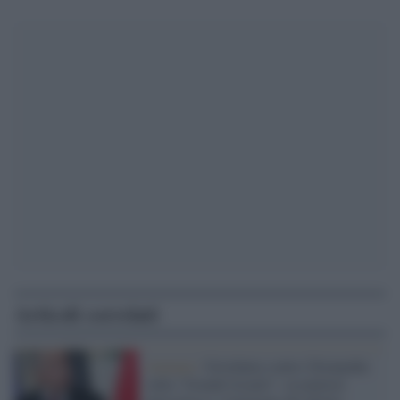
Articoli correlati
Amman /
Giordania contro Netanyahu
sulla "Grande Israele": escalation