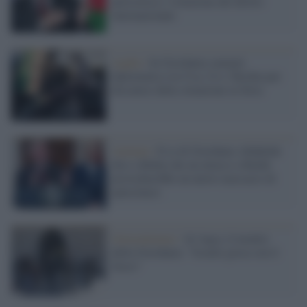
pericolosa e violazione del diritto
internazionale
Aqaba /
In Giordania summit
diplomatico tra Usa, Ue e Turchia per
discutere della situazione in Siria
Amman /
Il re di Giordania Abdullah
dice a Biden che un attacco a Rafah
provocherebbe un nuovo massacro di
palestinesi
Gerusalemme /
Al Aqsa, il monito
della Giordania: "Israele gioca con il
fuoco"