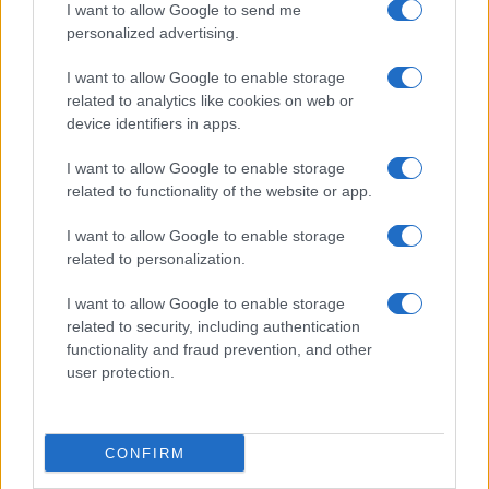
I want to allow Google to send me
personalized advertising.
Giornale dello
Chi siamo
I want to allow Google to enable storage
Spettacolo
related to analytics like cookies on web or
Contributors
device identifiers in apps.
Wondernet
Facebook
I want to allow Google to enable storage
Giuliana Sgrena
related to functionality of the website or app.
Twitter
I want to allow Google to enable storage
Google News
related to personalization.
Mastodon
I want to allow Google to enable storage
related to security, including authentication
Cookie Policy
functionality and fraud prevention, and other
user protection.
Preferenze Privacy
CONFIRM