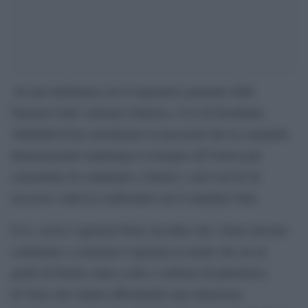
In una telefonata con il segretario generale delle
Nazioni Unite Antonio Guterres, il re di Giordania
Abdullah II ha sottolineato la necessità che la comunità
internazionale mantenga il sostegno all’Unrwa per
consentirle di continuare a fornire i suoi servizi di
soccorso vitali in conformità con il mandato Onu.
Il re, scrive l’agenzia Petra, ha detto che i Paesi devono
continuare a sostenere l’agenzia in modo che sia in
grado di fornire aiuti a oltre 2 milioni di palestinesi
di Gaza che stanno affrontando una situazione