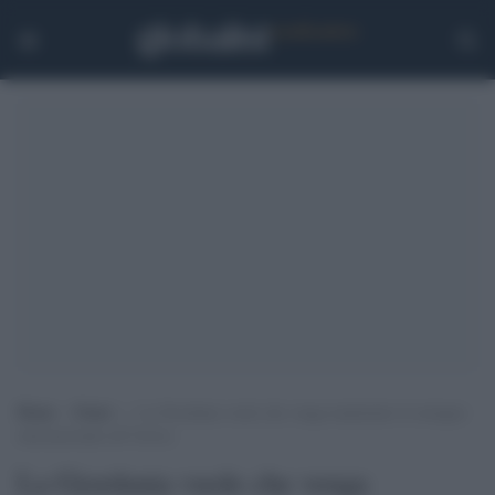
Home
>
Esteri
>
La Giordania vuole che venga mantenuto il sostegno
internazionale all’Unrwa
La Giordania vuole che venga