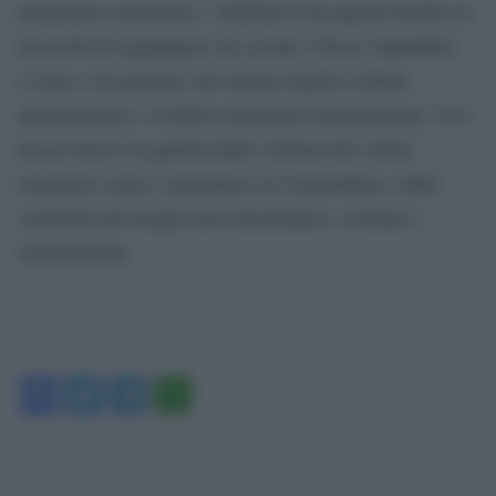
umanitaria catastrofica. Abdullah II ha quindi ribadito la
necessità di raggiungere un cessate il fuoco immediato
a Gaza e di garantire che Israele rispetti il diritto
internazionale e il diritto umanitario internazionale. Il re
ha poi messo in guardia dalla violenza dei coloni
estremisti contro i palestinesi in Cisgiordania e dalle
violazioni dei luoghi sacri musulmani e cristiani a
Gerusalemme.
Facebook
Twitter
Telegram
WhatsApp