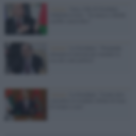
Amman /
Gaza, il Re di Giordania
Abdullah avverte: "Un attacco a Rafah
sarebbe catastrofico"
Amman /
La Giordania: "Netanyahu
alimenta le tensioni per ritardare la
resa dei conti politica"
Amman /
La Giordania: "Israele deve
consentire ai residenti sfollati di Gaza
di tornare a casa"