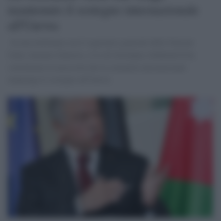
mantenuto il sostegno internazionale
all'Unrwa
In una telefonata con il segretario generale delle Nazioni
Unite Antonio Guterres, il re di Giordania Abdullah II ha
sottolineato la necessità che la comunità internazionale
mantenga il sostegno all'Unrwa