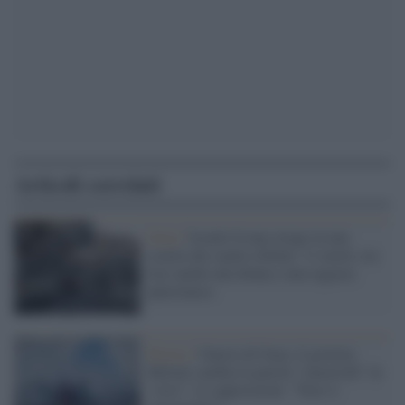
Articoli correlati
Gaza /
Israele fa una strage in una
scuola che ospita sfollati: 11 morti, tra
loro anche una donna e una ragazza
palestinese
Destra /
Guerra di Gaza, il governo
Meloni cambia la parola "catastrofe" in
"crisi". Le opposizioni: "Non vi