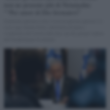
non ne possono più di Netanyahu:
"“Per amor di Dio fermatevi”
Finalmente qualcuno lo dice. E non un qualcuno qualsiasi. Lo
scrive oggi Antonio Polito, editorialista di punta e
vicedirettore del Corriere della Sera, uno dei giornali simbolo
dell’Establishment Occidentale.