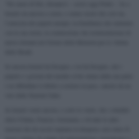
“Per amor di Dio, fermatevi – scrive oggi Polito -. Se a
Israele sta ancora a cuore, e siamo sicuri che così sia,
l’amicizia dei popoli europei, la fratellanza che sentiamo
con la sua storia, la commozione che testimonieremo di
nuovo domani nel Giorno della Memoria per le vittime
della Shoah.
Se ancora Israele ha bisogno, e ne ha bisogno, che i
popoli e i governi del mondo civile stiano dalla sua parte
e ne difendano il diritto a esistere in pace, sancito da un
voto delle Nazioni Unite.
Se Israele vuole ancora, e certo lo vuole, che i cittadini
ebrei d’Italia, Francia, Germania, e di tutte le altre
nazioni che da secoli ospitano la diaspora, non siano di
nuovo vittime di ondate di antisemitismo, mascherato o