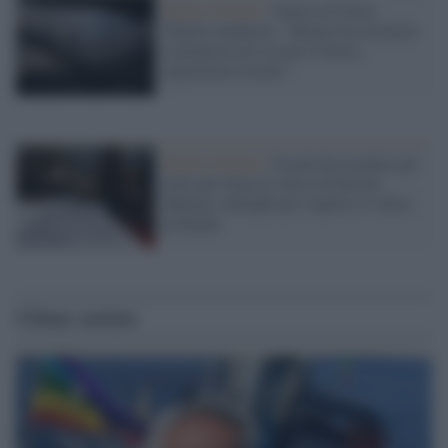
Medio Oriente /
Guerra di Gaza,
l'Egitto annuncia: "Hamas ha accettato
la proposta di cessate il fuoco,
aspettiamo Israele"
Medio Oriente /
Israele ha respinto gli
aiuti per Gaza al valico di Kerem
Shalom: dialoghi per riaprire il valico
di Rafah
Ultime notizie