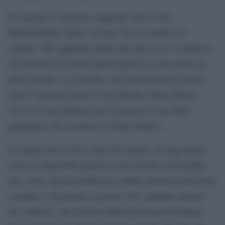
Per quanto ci riguarda, sappiamo tutto e non
dimentichiamo niente (di quel che è accaduto il 7
ottobre). Ma sappiamo anche due altre cose. La prima è
che Israele non vincerà questa guerra se non anche sul
piano morale. La seconda è che Israele non ha ancora
usato l’arma più letale di cui dispone contro Hamas:
l’avvio di una trattativa per la nascita di uno Stato
palestinese che riconosca lo Stato ebraico….
La prima mossa deve venire da Israele, ma oggi quella
mossa è impossibile perché il suo premier, Netanyahu,
non vuole. Egli ha infatti un evidente interesse personale
e politico a far durare la guerra. Noi vogliamo sperare
nel contrario: che la forza della democrazia israeliana