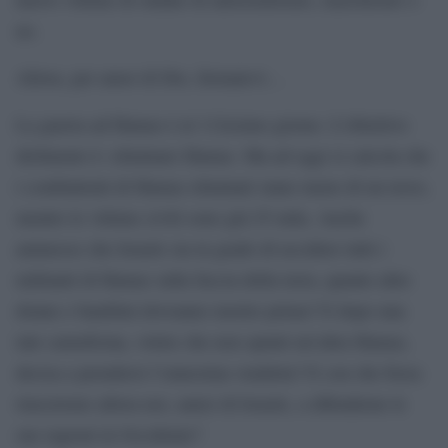
no.
Allora, per amor di Dio, fermatevi…
La guerra ad Hamas è al 112esimo giorno. L’obiettivo
dichiarato è: eliminare Hamas. Ma ad oggi si calcola che
i combattenti di Hamas eliminati siano meno di un terzo,
mentre le vittime civili sono già 25 mila. Anche
ammesso che Israele sia in grado di uccidere tutti i
militanti di Hamas sulla faccia della terra, quante altre
donne e bambini dovranno morire prima? E dopo una
tale carneficina, volete che non spunti un’altra Hamas,
decisa a prendersi l’ennesima vendetta? E con che forza
riusciremo allora noi, amici di Israele, a difenderne le
sue ragioni in Occidente?