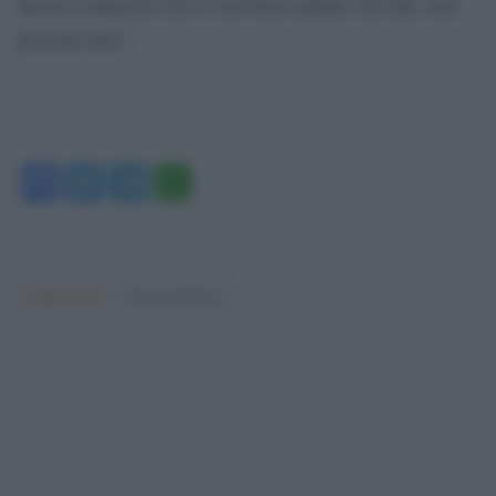
faccia il miracolo che le sue forze armate, da sole, non
possono fare”.
Facebook
Twitter
Telegram
WhatsApp
Argomenti:
Guerra di Gaza