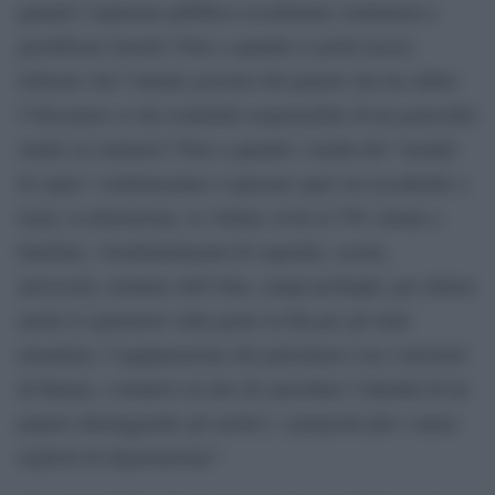
quando l’opinione pubblica occidentale continuerà a
giustificare Israele? Fino a quando si potrà tacere,
tollerare che l’attuale governo del popolo che ha subito
l’Olocausto si stia rendendo responsabile di un genocidio
simile al contrario? Fino a quando i media del “mondo
di sopra” continueranno a ignorare quel sta accadendo a
Gaza: la distruzione, le vittime civili al 70% donne e
bambini, i bombardamenti di ospedali, scuole,
università, strutture dell’Onu, campi profughi, per ultimo
anche le sparatorie sulla gente in fila per gli aiuti
umanitari, l’equiparazione dei palestinesi con i terroristi
di Hamas, i tentativi in atto di cancellare l’identità di un
popolo distruggendo gli archivi, i propositi più o meno
espliciti di deportazione?