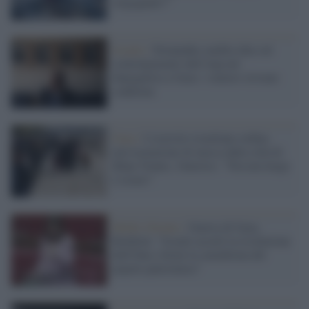
vergognate?"
Israele /
Netanyahu cambia idea sul
coinvolgimento dell'Anp nel
dopoguerra a Gaza: i rumors trovano
conferme
Gaza /
L'esercito israeliano ordina
un'evacuazione di massa dalla città di
Khan Younis, Guterres: "Nessun luogo
è sicuro"
Medio Oriente /
Guerra di Gaza,
Boldrini: "Israele accetti la risoluzione
dell'Onu e fermi la carneficina del
popolo palestinese"