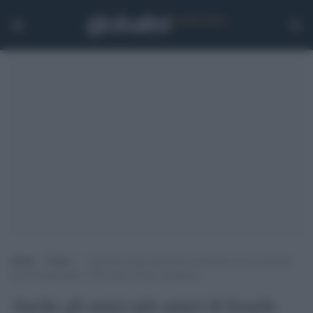
Home
>
Esteri
>
Anche gli amici più amici di Israele non ne possono
più di Netanyahu: ““Per amor di Dio fermatevi”
Anche gli amici più amici di Israele