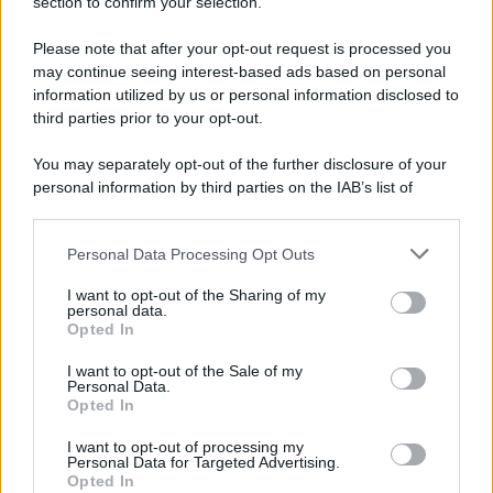
section to confirm your selection.
Vangelo /
La vita si intreccia con le paure come il giorno
succede alla notte
Please note that after your opt-out request is processed you
may continue seeing interest-based ads based on personal
information utilized by us or personal information disclosed to
third parties prior to your opt-out.
La scoperta /
Oplontis, le vittime dell’eruzione del Vesuvio
You may separately opt-out of the further disclosure of your
furono più numerose del previsto
personal information by third parties on the IAB’s list of
downstream participants.
Personal Data Processing Opt Outs
This information may also be disclosed by us to third parties
Il medagliere /
Europei di nuoto: Pellecani guida una super
on the IAB’s List of Downstream Participants that may further
I want to opt-out of the Sharing of my
Italia
disclose it to other third parties.
personal data.
Opted In
Please note that this website/app uses one or more Google
services and may gather and store information including but
I want to opt-out of the Sale of my
Personal Data.
not limited to your visit or usage behaviour. You may click to
Opted In
grant or deny consent to Google and its third-party tags to
use your data for below specified purposes in below Google
I want to opt-out of processing my
consent section.
Personal Data for Targeted Advertising.
Opted In