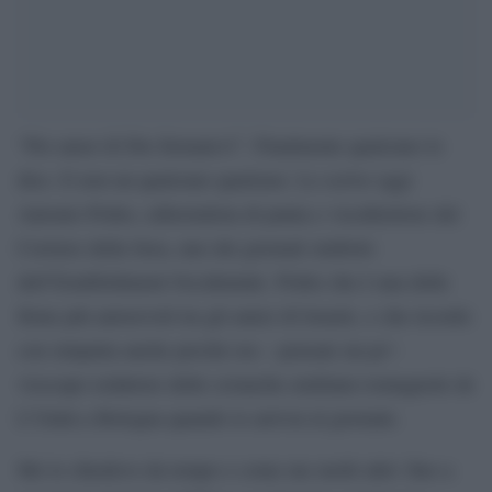
“Per amor di Dio fermatevi”. Finalmente qualcuno lo
dice. E non un qualcuno qualsiasi. Lo scrive oggi
Antonio Polito, editorialista di punta e vicedirettore del
Corriere della Sera, uno dei giornali simbolo
dell’Establishment Occidentale. Polito che è una delle
firme più autorevoli tra gli amici di Israele, e che ricordo
con simpatia anche perché era – pensate un po’-
vicecapo redattore delle cronache emiliano-romagnole de
L’Unità a Bologna quando io arrivai al giornale.
Me lo chiedevo da tempo e come me molti altri: fino a