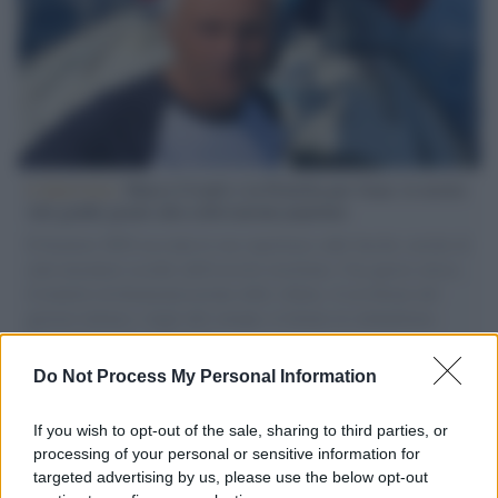
L'intervista /
Marco Croatti e la Flottilla per Gaza: le nostre
vele gonfie grazie alla sollevazione popolare
Il Senatore M5S racconta la sua esperienza sulle barche cariche di
aiuti umanitari assalite dall'esercito israeliano. Una guerra atroce,
il tentativo di disumanizzazione delle vittime, il servilismo del
governo italiano e degli altri europei, il ritorno al colonialismo.
L'importanza dei movimenti.
Do Not Process My Personal Information
Tel Aviv /
La “vittoria totale” di Israele significa una guerra
senza fine
If you wish to opt-out of the sale, sharing to third parties, or
processing of your personal or sensitive information for
targeted advertising by us, please use the below opt-out