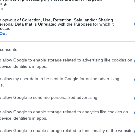
o partecipato esponenti di AfD insieme a
ing.
In
co Martin Sellner e rappresentanti dell’Unione
o opt-out of Collection, Use, Retention, Sale, and/or Sharing
a di CDU-CSU.
ersonal Data that Is Unrelated with the Purposes for which it
lected.
Out
 stato discusso un piano per la “remigrazione”
ord Africa di cittadini stranieri e cittadini
Ulti
consents
o considerato “non assimilato”. La
o allow Google to enable storage related to advertising like cookies on
 all’incontro ha sollevato preoccupazioni sulla
evice identifiers in apps.
on questa ideologia, ha affermato Faeser. Secondo
o allow my user data to be sent to Google for online advertising
di diritto devono adottare una linea dura contro
s.
to allow Google to send me personalized advertising.
fatto che “le persone stanno scendendo in piazza
o allow Google to enable storage related to analytics like cookies on
vamente la nostra democrazia e difendere i valori
evice identifiers in apps.
L'int
Gaza:
o allow Google to enable storage related to functionality of the website
solle