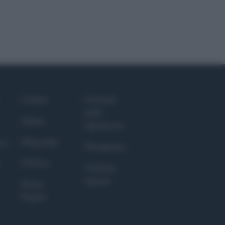
Culture
Giornale
dello
Salute
Spettacolo
Megachip
nce
Wondernet
GiULia
Giuliana
Sgrena
Prima
Pagina