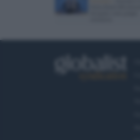
Germania /
Alternative 
Deutschland ufficialmen
designato come gruppo
estremista
Ch
Co
Fa
Tw
Go
Ma