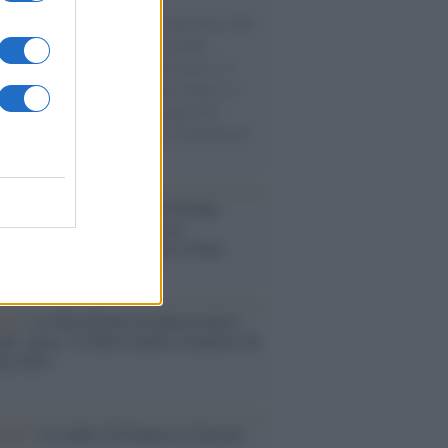
natore M5S racconta la sua esperienza sulle
e cariche di aiuti umanitari assalite
sercito israeliano. Una guerra atroce, il
ivo di disumanizzazione delle vittime, il
ismo del governo italiano e degli altri
ei, il ritorno al colonialismo. L'importanza
ovimenti.
tina /
Il Board of Peace di Trump
na il primo contratto per un
mentale avamposto militare a Gaza
nto /
La Sila diventa un palcoscenico
rale: nasce “A Farla Amare Comincia Tu
ra Sila”
cordo /
Le radici di Francesco Guccini