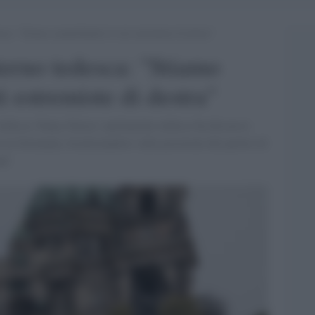
sca: “Stiamo smantellando le reti estremiste di destra”
terno tedesca: "Stiamo
i estremiste di destra"
 tedesca, Nancy Faeser: parlamento tedesco ha discusso
 in Germania, focalizzandosi sulle posizioni del partito di
nd