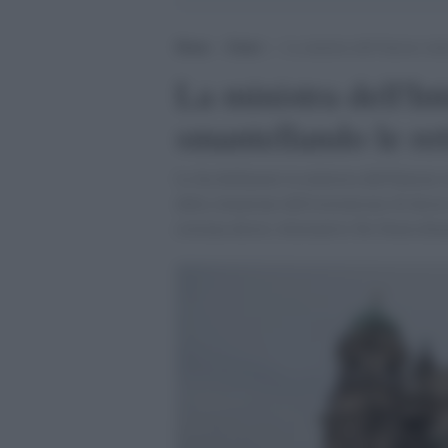
Home
>
Esteri
>
La ministra dell’Interno tede
La ministra dell'In
smantellando le ret
Lo ha dichiarato la ministra dell'Interno
della situazione dell'estremismo di destra
estrema destra Alternative für Deutschla