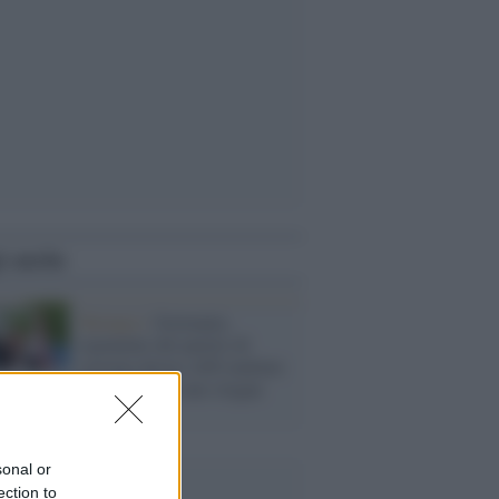
i anche
Turingia /
Germania,
esponente del partito di
estrema destra AfD multato
per aver usato uno slogan
nazista
sonal or
ection to