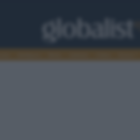
omia
Intelligence
Media
Ambiente
Cultura
Scienza