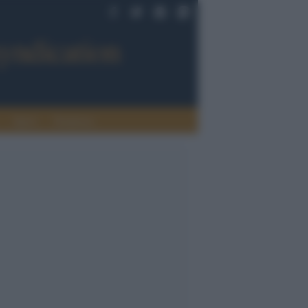
Sport
Tendenze