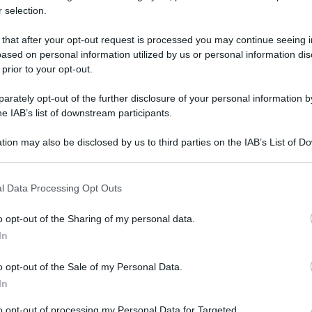
 selection.
 that after your opt-out request is processed you may continue seeing i
ased on personal information utilized by us or personal information dis
 prior to your opt-out.
rately opt-out of the further disclosure of your personal information by
he IAB’s list of downstream participants.
miste di destra. Stiamo disarmando la scena
tion may also be disclosed by us to third parties on the IAB’s List of 
vendo i nemici della Costituzione dalla funzione
 that may further disclose it to other third parties.
emo sole le vittime della violenza di destra”.
 that this website/app uses one or more Google services and may gath
l Data Processing Opt Outs
including but not limited to your visit or usage behaviour. You may click 
nterno tedesca, Nancy Faeser, nel suo intervento
 to Google and its third-party tags to use your data for below specifi
o opt-out of the Sharing of my personal data.
ogle consent section.
o ha discusso della situazione dell’estremismo
In
si sulle posizioni del partito di estrema destra
o opt-out of the Sale of my Personal Data.
Questo dibattito è stato suscitato dalle
In
orrectiv sull’incontro segreto tenutosi a Potsdam
to opt-out of processing my Personal Data for Targeted