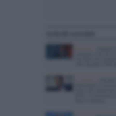
Articoli correlati
Neonazisti /
Vergogna i
Germania: il discorso i
stile Hitler del candidat
AfD Alexander Eichwa
La polemica /
Alternati
Deutschland: la German
replica alle interferenze
Rubio: "L'estremismo d
destra va fermato"