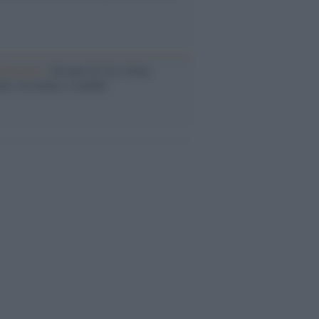
iversario /
90 anni di Yves Saint
nt, tra moda e scandali