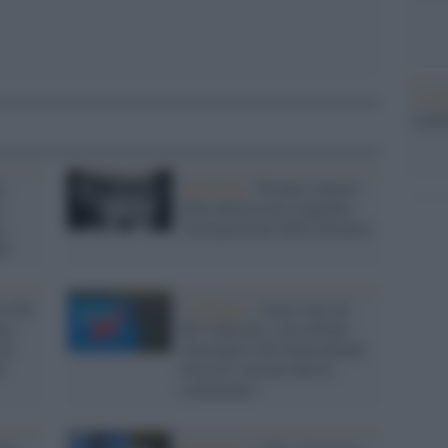
L'ann
Laure
n
Germania /
Perché è dovere
n
della democrazia impedire
o
l'instaurazione della dittatura
ld
ve für
L'indagine /
Sono stati gli
ia
007 tedeschi a classificare
 di
Alternative für Deutschland
i
forza di 'estrema destra
conclamata'