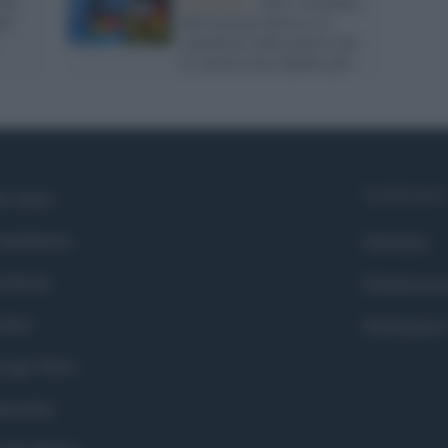
für
Germania /
AfD, l'avanzata
te
dell'estrema destra e la
stanchezza della guerra che
la sinistra non ripudia più
Syndication
i siamo
ntributors
Globalist
cebook
Globalscie
itter
Globalsport
ogle News
stodon