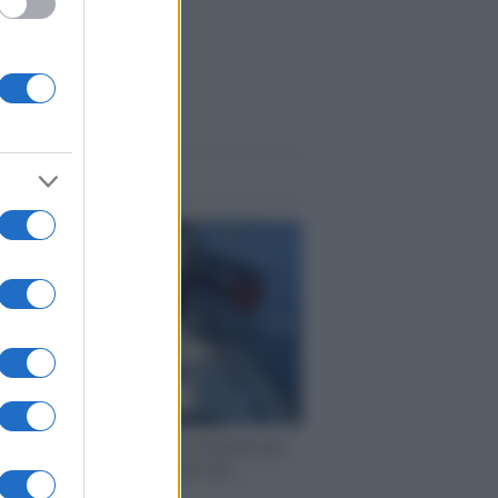
me notizie
ervista /
Marco Croatti e la Flottilla per
 le nostre vele gonfie grazie alla
vazione popolare