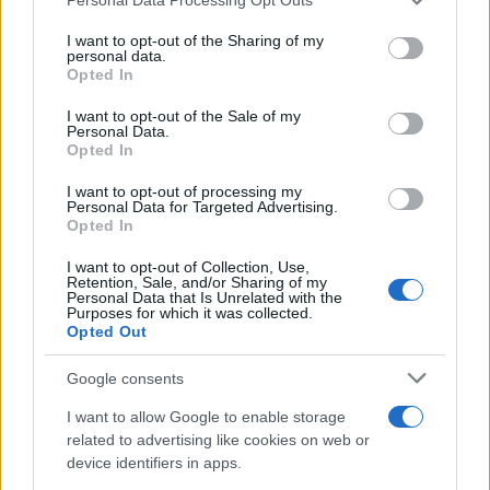
This information may also be disclosed by us to third parties
L'attesa /
Un estate di calcio: tra Mondiali e Serie A
on the IAB’s List of Downstream Participants that may further
I want to opt-out of the Sharing of my
disclose it to other third parties.
personal data.
Opted In
Please note that this website/app uses one or more Google
services and may gather and store information including but
I want to opt-out of the Sale of my
Personal Data.
not limited to your visit or usage behaviour. You may click to
Opted In
grant or deny consent to Google and its third-party tags to
use your data for below specified purposes in below Google
I want to opt-out of processing my
consent section.
Personal Data for Targeted Advertising.
Opted In
I want to opt-out of Collection, Use,
Retention, Sale, and/or Sharing of my
Personal Data that Is Unrelated with the
Purposes for which it was collected.
Opted Out
Syndication
Culture
Google consents
Salute
Globalist
I want to allow Google to enable storage
related to advertising like cookies on web or
Megachip
Globalscience
device identifiers in apps.