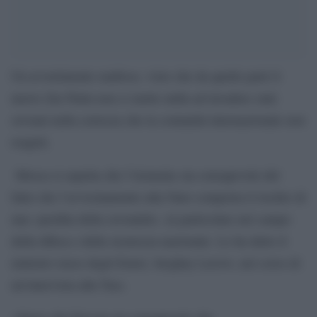
Un avvertimento mafioso, visto che da quelle parti il
nuovo Zar Putin non ci mette nulla ad invadere stati
sovrani nella certezza che la comunità internazionale non
reagirà.
Mosca si aspetta che l’Armenia sia consapevole del
fatto che l’avvicinamento alla Nato comporta il rischio di
una «perdita della sovranità», in particolare nel campo
della difesa e della sicurezza nazionale. Lo ha detto il
ministro russo degli Esteri, Serghey Lavrov, nel corso di
un’intervista alla Tass.