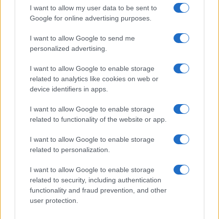
GiULia
Globalsport
I want to allow my user data to be sent to
Google for online advertising purposes.
Prima Pagina
I want to allow Google to send me
personalized advertising.
Giornale dello
Chi siamo
I want to allow Google to enable storage
Spettacolo
related to analytics like cookies on web or
Contributors
device identifiers in apps.
Wondernet
Facebook
I want to allow Google to enable storage
Giuliana Sgrena
related to functionality of the website or app.
Twitter
I want to allow Google to enable storage
Google News
related to personalization.
Mastodon
I want to allow Google to enable storage
related to security, including authentication
Cookie Policy
functionality and fraud prevention, and other
user protection.
Preferenze Privacy