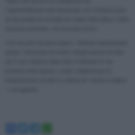
«Spero che Erevan sia consapevole che
l’approfondimento dell’interazione con l’Alleanza porta
ad una perdita di sovranità nel campo della difesa e della
sicurezza nazionale», ha osservato Lavrov.
«Ciò non può che preoccuparci. Abbiamo ripetutamente
attirato l’attenzione dei nostri colleghi armeni sul fatto
che il vero obiettivo della Nato è rafforzare le sue
posizioni nella regione e creare condizioni per la
manipolazione secondo lo schema del `divide et impera
´», ha aggiunto.
Facebook
Twitter
Telegram
WhatsApp