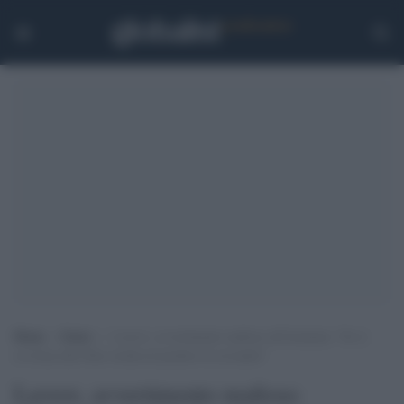
Home
>
Esteri
>
Lavrov, avvertimento mafioso all’Armenia: “Se si
avvicina alla Nato rischia di perdere la sovranità”
Lavrov, avvertimento mafioso