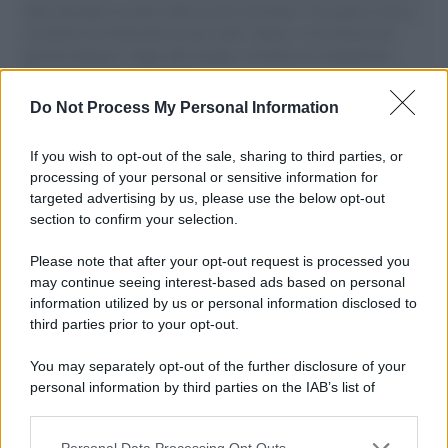
aiuti umanitari assalite dall'esercito israeliano. Una guerra atroce,
il tentativo di disumanizzazione delle vittime, il servilismo del
governo italiano e degli altri europei, il ritorno al colonialismo.
L'importanza dei movimenti.
Do Not Process My Personal Information
La scoperta /
Oplontis, le vittime dell’eruzione del Vesuvio
furono più numerose del previsto
If you wish to opt-out of the sale, sharing to third parties, or
processing of your personal or sensitive information for
targeted advertising by us, please use the below opt-out
section to confirm your selection.
Il medagliere /
Europei di nuoto: Pellecani guida una super
Italia
Please note that after your opt-out request is processed you
may continue seeing interest-based ads based on personal
information utilized by us or personal information disclosed to
third parties prior to your opt-out.
Il centenario /
A L'Aquila arriva la mostra "TITO, 100 anni
You may separately opt-out of the further disclosure of your
attraverso la forma"
personal information by third parties on the IAB’s list of
downstream participants.
Personal Data Processing Opt Outs