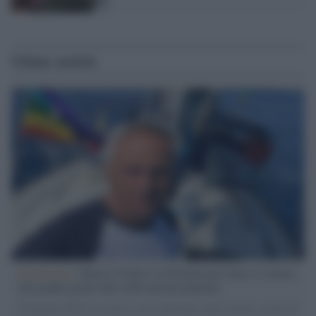
Ultime notizie
L'intervista /
Marco Croatti e la Flottilla per Gaza: le nostre
vele gonfie grazie alla sollevazione popolare
Il Senatore M5S racconta la sua esperienza sulle barche cariche di