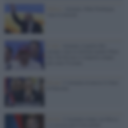
Politica /
Armenia, Nikol Pashinyan
vince le elezioni
Il voto /
Armenia, il partito filo-
europeo vince le elezioni mentre Putin
dice che Erevan si comporta sempre
più come l'Ucraina
Erevan /
L'Armenia riconosce lo Stato
di Palestina
Erevan /
L'Armenia rompe con Mosca
e si associa alla Corte penale