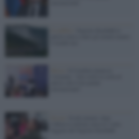
internazionale
Il conflitto /
Nagorno-Karabakh la
pulizia etnica contro gli armeni mentre
il mondo tace
Mosca /
Il Cremlino minaccia
l'Armenia: "Atto ostile la scelta di
aderire alla Corte penale
internazionale"
Erevan /
Esodo armeno: dopo
l'offensiva militare azera in 3 mila
fuggono dal Nagorno-Karabakh