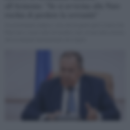
all'Armenia: "Se si avvicina alla Nato
rischia di perdere la sovranità"
Un avvertimento mafioso, visto che da quelle parti il nuovo Zar
Putin non ci mette nulla ad invadere stati sovrani nella certezza
che la comunità internazionale non reagirà.