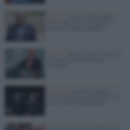
Lisbona /
Il premier del Portogallo
Costa scopre di essere indagato e si
dimette con effetto immediato
Lisbona /
Antonio Costa si è dimesso:
è coinvolto in un'inchiesta per
corruzione
Portogallo /
Il premier socialista
Costa: "Non deve vincere Putin ma la
pace e il diritto internazionale"
C'è vita a sinistra: ma aLisbona, non a