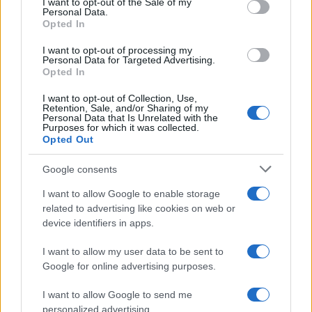
I want to opt-out of the Sale of my
Personal Data.
not limited to your visit or usage behaviour. You may click to
Opted In
grant or deny consent to Google and its third-party tags to
use your data for below specified purposes in below Google
I want to opt-out of processing my
consent section.
Personal Data for Targeted Advertising.
Opted In
I want to opt-out of Collection, Use,
Retention, Sale, and/or Sharing of my
Personal Data that Is Unrelated with the
Purposes for which it was collected.
Opted Out
Syndication
Culture
Google consents
Salute
Globalist
I want to allow Google to enable storage
related to advertising like cookies on web or
Megachip
Globalscience
device identifiers in apps.
GiULia
Globalsport
I want to allow my user data to be sent to
Google for online advertising purposes.
Prima Pagina
I want to allow Google to send me
personalized advertising.