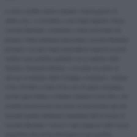
L’errore sarebbe emerso durante l’interrogatorio di
sabato sera, 11 novembre, a uno degli inquisiti, Diogo
Lacerda Machado, consulente e amico personale del
premier. Nella telefonata intercettata, Lacerda Machado
promette a un altro degli imprenditori inquisiti di poter
snellire certe pratiche parlando con il ministro delle
Finanze, Fernando Medina, o cercando un modo di
arrivare al ministro dello Sviluppo economico, António
Costa. Di fatto si tratta di un caso di quasi omonimia,
perché quest’ultimo si chiama António Costa Silva, che
avrebbe poi provocato un errore di trascrizione agli atti.
Secondo quanto dichiarato stamattina dall’avvocato di
Lacerda Machado, l’errore è stato ammesso dallo stesso
magistrato che ieri ha interrogato il suo assistito.