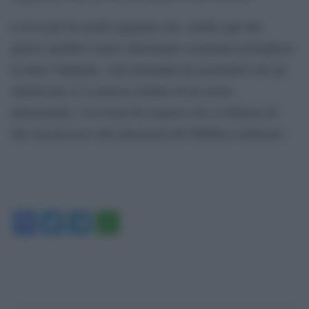
L’avvocato ha anche aggiunto che, stando agli atti,
questo sarebbe l’unico riferimento al premier portoghese
in tutta l’indagine. Alla domanda dei giornalisti che gli
chiedevano se si potesse trattare di un errore
intenzionale, l’avvocato ha risposto che si rifiutava di
fare un processo alle intenzioni del Pubblico ministero.
Facebook
Twitter
Telegram
WhatsApp