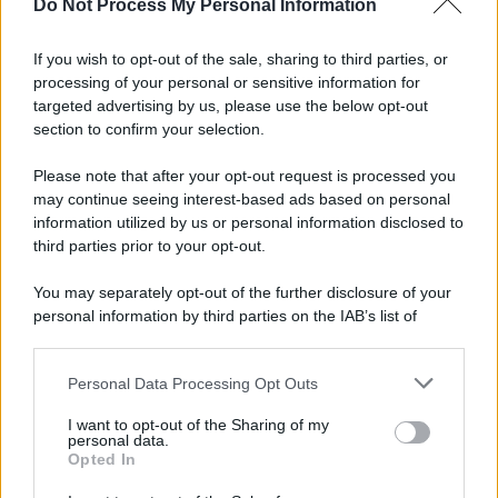
Do Not Process My Personal Information
Tel Aviv /
La “vittoria totale” di Israele significa una guerra
senza fine
If you wish to opt-out of the sale, sharing to third parties, or
processing of your personal or sensitive information for
targeted advertising by us, please use the below opt-out
section to confirm your selection.
Vangelo /
La vita si intreccia con le paure come il giorno
succede alla notte
Please note that after your opt-out request is processed you
may continue seeing interest-based ads based on personal
information utilized by us or personal information disclosed to
third parties prior to your opt-out.
La scoperta /
Oplontis, le vittime dell’eruzione del Vesuvio
You may separately opt-out of the further disclosure of your
furono più numerose del previsto
personal information by third parties on the IAB’s list of
downstream participants.
Personal Data Processing Opt Outs
This information may also be disclosed by us to third parties
Il medagliere /
Europei di nuoto: Pellecani guida una super
on the IAB’s List of Downstream Participants that may further
I want to opt-out of the Sharing of my
Italia
disclose it to other third parties.
personal data.
Opted In
Please note that this website/app uses one or more Google
services and may gather and store information including but