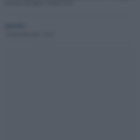
Il premier portoghese Antonio Costa
globalist
12 Novembre 2023 - 16.14