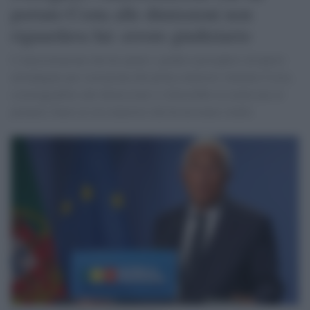
portato Costa alle dimissioni non
riguardava lui: errore giudiziario
L’intercettazione che ha spinto i giudici portoghesi ad aprire
un'indagine per corruzione del primo ministro António Costa,
costringendolo alle dimissioni si riferirebbe in realtà non al
premier, bensì al suo ministro che ha un nome simile