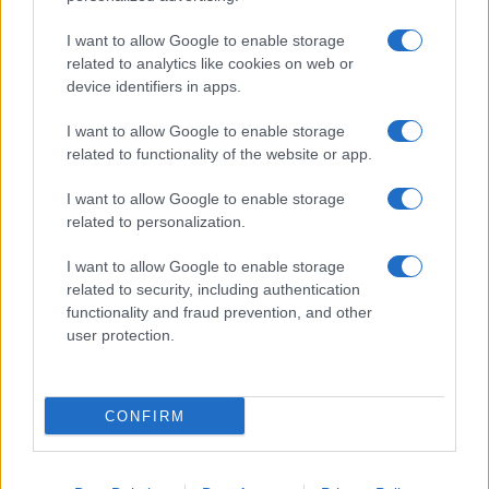
Giornale dello
Chi siamo
I want to allow Google to enable storage
Spettacolo
related to analytics like cookies on web or
Contributors
device identifiers in apps.
Wondernet
Facebook
I want to allow Google to enable storage
Giuliana Sgrena
related to functionality of the website or app.
Twitter
I want to allow Google to enable storage
Google News
related to personalization.
Mastodon
I want to allow Google to enable storage
related to security, including authentication
Cookie Policy
functionality and fraud prevention, and other
user protection.
Preferenze Privacy
CONFIRM
©2021 Globalist.it • All right reserved.