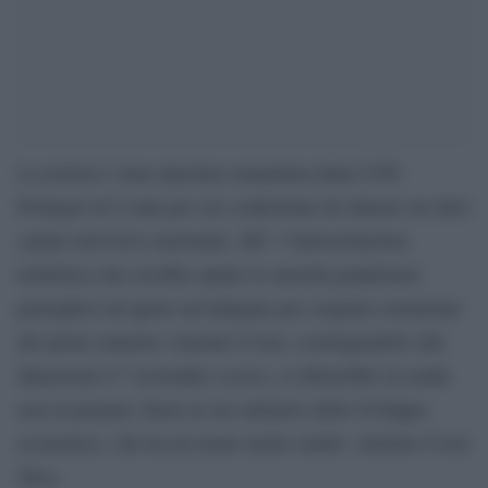
La notizia è stata riportata stamattina dalla CNN
Portugal ed è stata per ora confermata da almeno un altro
canale televisivo nazionale, SIC: l’intercettazione
telefonica che avrebbe spinto le autorità giudiziarie
portoghesi ad aprire un’indagine per sospetta corruzione
del primo ministro António Costa, costringendolo alle
dimissioni il 7 novembre scorso, si riferirebbe in realtà
non al premier, bensì al suo ministro dello Sviluppo
economico, che ha un nome molto simile: António Costa
Silva.