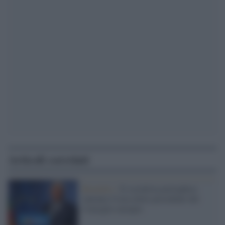
Articoli correlati
Bruxelles /
Il socialista portoghese
Antonio Costa eletto presidente del
Consiglio europeo