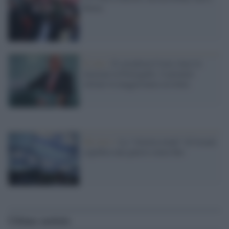
Roma
Il voto /
Il socialista Costa vince le
elezioni in Portogallo: il premier
ottiene la maggioranza assoluta
Tel Aviv /
La “vittoria totale” di Israele
significa una guerra senza fine
Ultime notizie