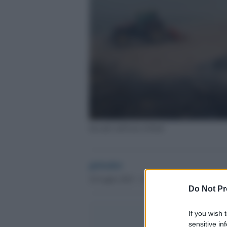
Incendi sull'Isola di Rodi
globalist
24 Luglio 2023 - 12.03
Do Not Pr
If you wish 
sensitive in