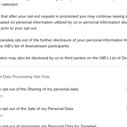
 selection.
 that after your opt-out request is processed you may continue seeing i
ased on personal information utilized by us or personal information dis
 prior to your opt-out.
rately opt-out of the further disclosure of your personal information by
he IAB’s list of downstream participants.
tion may also be disclosed by us to third parties on the IAB’s List of 
 that may further disclose it to other third parties.
ipresi con violenza gli incendi che stanno
 that this website/app uses one or more Google services and may gath
l Data Processing Opt Outs
ti. Un vasto incendio è scoppiato ieri pomeriggio
including but not limited to your visit or usage behaviour. You may click 
 to Google and its third-party tags to use your data for below specifi
erithia a nord di Corfù, isola greca nel Mar
o opt-out of the Sharing of my personal data.
ogle consent section.
In
 citando le autorità. Le autorità hanno evacuato
 portato in salvo 59 persone che si trovavano
o opt-out of the Sale of my Personal Data.
In
i hanno lavorato per tutta la notte per impedire
itazioni.
to opt-out of processing my Personal Data for Targeted