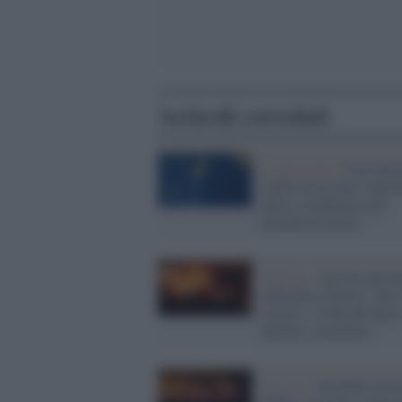
Articoli correlati
La missione /
Così Sent
2 della missione Coper
aiuta a combattere gli
incendi in Grecia
Santiago /
In Cile gli in
soffocano il Paese: oltr
i morti, a Viña del Mar 
30mila i senzatetto
Toscana /
Incendio all'I