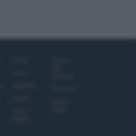
Culture
Giornale
dello
Salute
Spettacolo
Megachip
nce
Wondernet
GiULia
Giuliana
Sgrena
Prima
Pagina