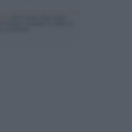
enze /
Sale il numero degli acquisti
e in Europa e aumentano le vendite di
oli second hand