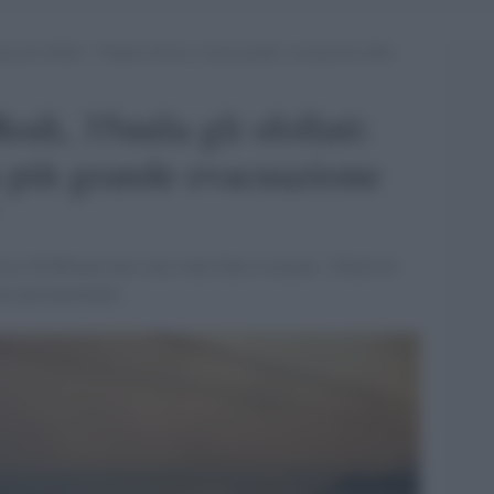
a gli sfollati: “Origine dolosa, la più grande evacuazione della
odi, 35mila gli sfollati:
a più grande evacuazione
irca 30.000 persone sono state fatte evacuare: 19mila di
ra precauzionale.