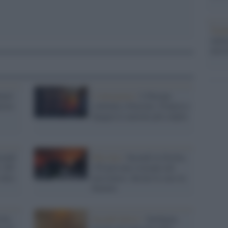
Tend
onlin
artic
inel-
L'emergenza /
L'Europa
nicus
continua a bruciare. Francia e
Spagna le nazioni più colpite
cendi
Messina /
Incendi in Sicilia,
e 100
150 persone evacuate nel
oltre
messinese: decine le case in
fiamme
sola
Incendi dolosi /
Sardegna,