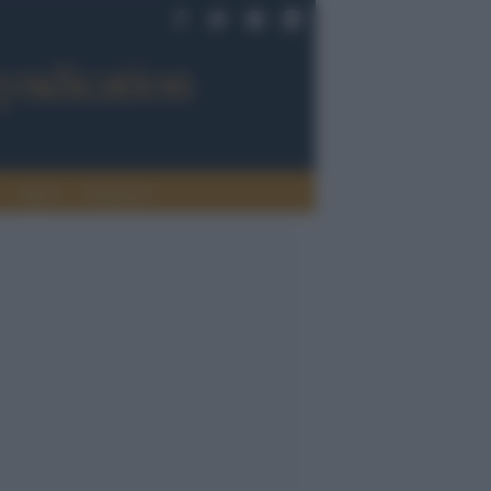
Sport
Tendenze