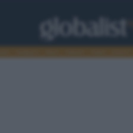
omia
Intelligence
Media
Ambiente
Cultura
Scienza