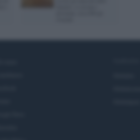
ia di
trovati gli inneschi delle
ta i
fiamme: si cercano i
piromani, circa 600 gli
evacuati
Syndication
i siamo
ntributors
Globalist
cebook
Globalscie
itter
Globalsport
ogle News
stodon