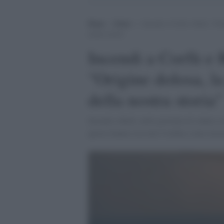
Home
>
Esteri
>
Incendi a Corfù e Rodi, 35mil
nostra storia”
Incendi a Corfù e R
"Origine dolosa, l
della nostra storia"
Incendi a Rodi, nella giornata di sabato c
queste hanno ricevuto l'ordine come misu