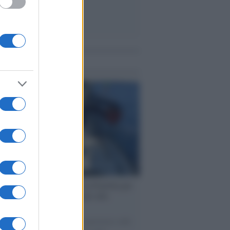
me notizie
ervista /
Marco Croatti e la Flottilla per
 le nostre vele gonfie grazie alla
vazione popolare
natore M5S racconta la sua esperienza sulle