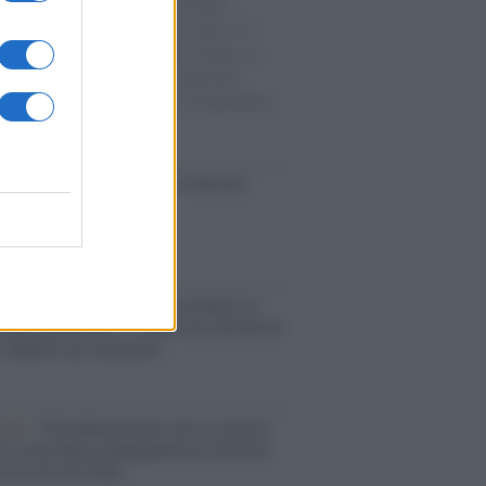
e cariche di aiuti umanitari assalite
sercito israeliano. Una guerra atroce, il
ivo di disumanizzazione delle vittime, il
ismo del governo italiano e degli altri
ei, il ritorno al colonialismo. L'importanza
ovimenti.
ca /
Al maestro Francesco Guccini
cordo /
Quando Guccini raccontava le
ache epafaniche": l'intervista all'artista
i definiva un 'narratore'
udio /
Disinformazione russa e destra:
 la macchina propagandistica di Putin
o la crisi di Ceuta