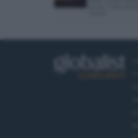
d'Elba, evacuate centina
persone: il vento non aiu
soccorsi
Ch
Co
Fa
Tw
Go
Ma