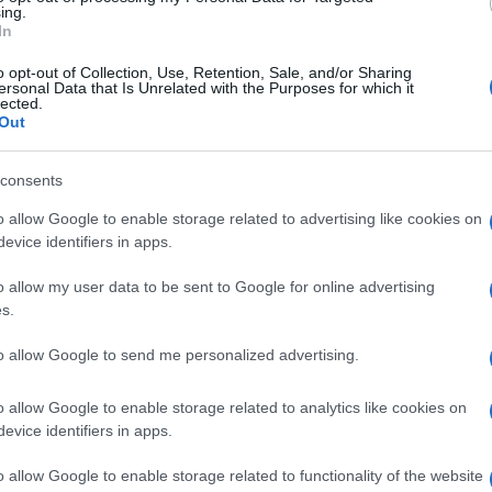
ing.
In
tate evacuate durante la notte a causa degli
o opt-out of Collection, Use, Retention, Sale, and/or Sharing
identi e turisti sono stati allontanati dalle aree
ersonal Data that Is Unrelated with the Purposes for which it
lected.
sferiti allo stadio Agios Markos e al Teatro
Out
Ulti
consents
ola di Corfù, Giorgos Mahimaris, ha dichiarato
o allow Google to enable storage related to advertising like cookies on
olosa poiché le fiamme sono divampate
evice identifiers in apps.
 luoghi alle pendici del monte Pantokratoras.
o allow my user data to be sent to Google for online advertising
s.
isti hanno abbandonato le proprie abitazioni e gli
to allow Google to send me personalized advertising.
è stata definita dalle autorità come “la più
L'int
ai realizzata” nel Paese. Nella giornata di
o allow Google to enable storage related to analytics like cookies on
Gaza:
tate fatte evacuare: 19mila di queste hanno
evice identifiers in apps.
solle
cauzionale, mentre 3.000 persone sono state
Il Se
o allow Google to enable storage related to functionality of the website