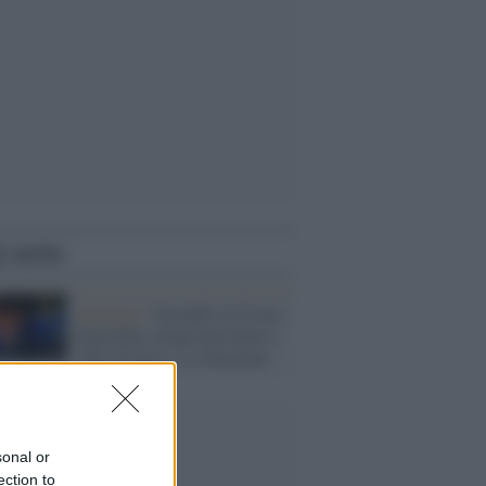
i anche
Sardegna /
Incendio in Costa
Smeralda, minacciati hotel e
ville di lusso: la situazione
sonal or
ection to