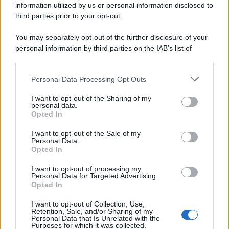
information utilized by us or personal information disclosed to
third parties prior to your opt-out.
Memoria /
Quando Pasolini raccontava i minatori italiani in
You may separately opt-out of the further disclosure of your
Belgio dopo Marcinelle
personal information by third parties on the IAB’s list of
downstream participants.
Personal Data Processing Opt Outs
This information may also be disclosed by us to third parties
Il libro /
La letteratura che racconta l’estate
on the IAB’s List of Downstream Participants that may further
I want to opt-out of the Sharing of my
disclose it to other third parties.
personal data.
Opted In
Please note that this website/app uses one or more Google
services and may gather and store information including but
I want to opt-out of the Sale of my
Personal Data.
not limited to your visit or usage behaviour. You may click to
Opted In
grant or deny consent to Google and its third-party tags to
use your data for below specified purposes in below Google
I want to opt-out of processing my
consent section.
Personal Data for Targeted Advertising.
Opted In
I want to opt-out of Collection, Use,
Retention, Sale, and/or Sharing of my
Personal Data that Is Unrelated with the
Purposes for which it was collected.