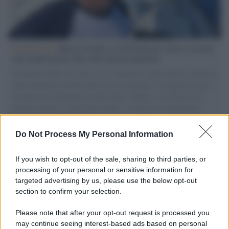
L'intervista /
Marco Croatti e la Flottilla per Gaza: le nostre
vele gonfie grazie alla sollevazione popolare
Il Senatore M5S racconta la sua esperienza sulle barche cariche di
aiuti umanitari assalite dall'esercito israeliano. Una guerra atroce,
il tentativo di disumanizzazione delle vittime, il servilismo del
governo italiano e degli altri europei, il ritorno al colonialismo.
L'importanza dei movimenti.
Do Not Process My Personal Information
Il lutto /
Addio a Livio Berruti, leggenda dello sprint
italiano
If you wish to opt-out of the sale, sharing to third parties, or
processing of your personal or sensitive information for
targeted advertising by us, please use the below opt-out
section to confirm your selection.
Il libro /
Crescere significa pentirsi: l’immaturità degli
italiani tra berlusconismo, fascismo e nuove nostalgie
Please note that after your opt-out request is processed you
may continue seeing interest-based ads based on personal