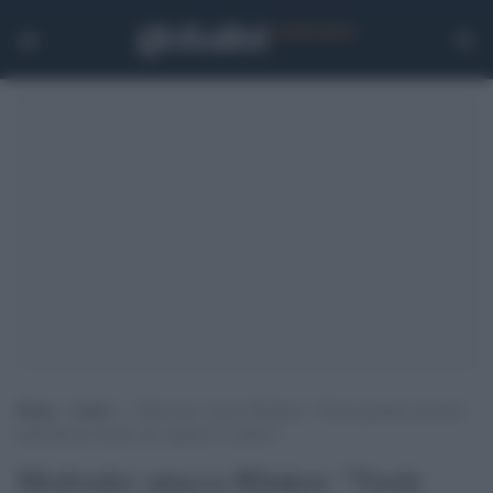
Home
>
Esteri
>
Medvedev attacca Blinken: “Vuole garanzie nucleari
dalla Russia mente loro agitano lo spettro”
Medvedev attacca Blinken: "Vuole