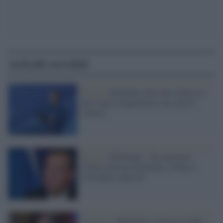
Articoli correlati
Mosca /
Medvedev dice che la Russia
non vuole compromessi ma solo la
vittoria
Russia /
Medvedev: "Se avessimo
voluto attaccare Zelensky a Odessa
l'avremmo centrato"
Donbass /
Medvedev visita un campo