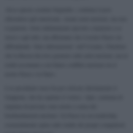
«Ecco queste creature bugiarde», continua il post
riferendosi agli americani, «usano armi nucleari, ma non
si pentono. Sono infinitamente ipocriti e mentono a se
stessi e agli altri, ma affermano che il nostro Paese sta
diffondendo `false informazioni´ sull’Ucraina. Chiedono
che la Russia dia loro garanzie sulle armi nucleari, ma in
realtà accennano a un futuro conflitto nucleare tra il
nostro Paese e la Nato».
L’ex presidente russo ha poi criticato direttamente il
Giappone, che ha ospitato il vertice: «Qui, centinaia di
migliaia di persone sono morte a causa dei
bombardamenti nucleari. Un Paese la cui leadership
essenzialmente sputa sulle tombe dei propri compatrioti