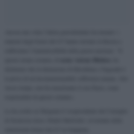
Ancora una volta l’idiota guerrafondaio ha tuonato: i
ministri degli Esteri del G7 hanno invitato la Russia a
riaffermare l’inammissibilità della guerra nucleare. “E
nome Antony Blinken
questa strana creatura, di
, ha
dichiarato che la distruzione di Hiroshima e Nagasaki è
la prova di un’incommensurabile sofferenza umana. Allo
stesso tempo, non ha menzionato il suo Paese, come
responsabile di questo crimine».
Lo ha scritto su Telegram il vicepresidente del Consiglio
di Sicurezza russo, Dmitri Medvedev, al termine della
ministeriale Esteri del G7 in Giappone.