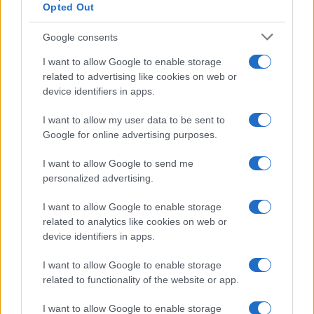
Opted Out
Syndication
Culture
Google consents
Salute
Globalist
I want to allow Google to enable storage
related to advertising like cookies on web or
Megachip
Globalscience
device identifiers in apps.
GiULia
Globalsport
I want to allow my user data to be sent to
Google for online advertising purposes.
Prima Pagina
I want to allow Google to send me
personalized advertising.
Giornale dello
Chi siamo
I want to allow Google to enable storage
Spettacolo
related to analytics like cookies on web or
Contributors
device identifiers in apps.
Wondernet
Facebook
I want to allow Google to enable storage
Giuliana Sgrena
related to functionality of the website or app.
Twitter
I want to allow Google to enable storage