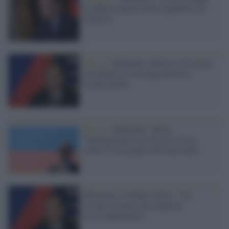
di addestramento nella repubblica di
Donetsk
Mosca /
Medvedev definisce l'Ucraina
un cadavere in decomposizione e
insulta Biden
Russia /
Medvedev, idiota:
"Immaginiamo un missile a l'Aia
contro Corte penale internazionale
Medvedev su Biden a Kiev: "Un
vecchio incontra una banda di
tossicodipendenti"