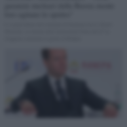
garanzie nucleari dalla Russia mente
loro agitano lo spettro"
Il vicepresidente del Consiglio di Sicurezza russo, Dmitri
Medvedev, al termine della ministeriale Esteri del G7 in
Giappone commenta le parole di Blinken