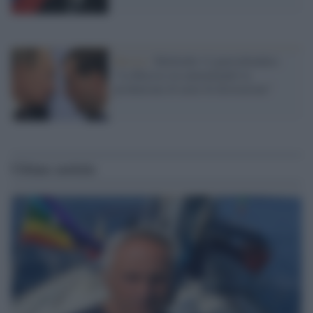
Russia /
Medvedev il guerrafondaio:
"La Russia sta aumentando la
produzione di armi di distruzione"
Ultime notizie