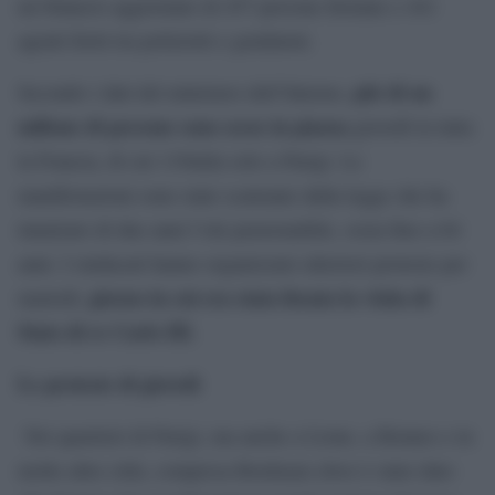
un bilancio aggiornato di 457 persone fermate e 441
agenti feriti tra poliziotti e gendarmi.
più di un
Secondo i dati del ministero dell’Interno,
milione di persone sono scese in piazza
giovedì in tutta
la Francia, di cui 119mila solo a Parigi. Le
manifestazioni sono state scatenate dalla legge che ha
innalzato di due anni l’età pensionabile, ossia fino a 64
anni. I sindacati hanno organizzato ulteriori proteste per
giorno in cui era stata fissata la visita di
martedì,
Stato di re Carlo III.
Le proteste di giovedì
Nei quartieri di Parigi, ma anche a Lione, a Rennes e in
molte altre città, compresa Bordeaux dove è stato dato