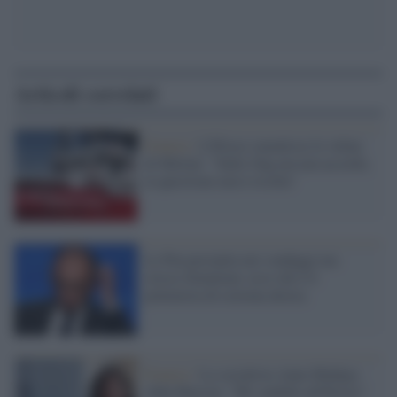
Articoli correlati
Francia /
L'Eliseo smentisce le veline
di Meloni: "Sulle Ong nessun accordo,
la questione non è risolta"
Le Pen precipita nei sondaggi ma
cresce Zemmour, ecco chi è il
polemista di estrema destra
Francia /
La socialista Anne Hidalgo
sfida Macron: "Mi candido all'Eliseo"