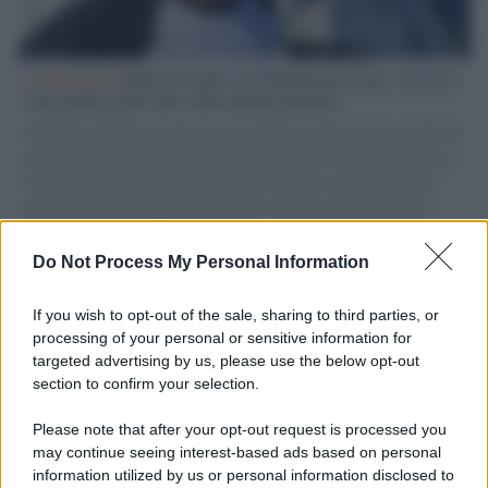
L'intervista /
Marco Croatti e la Flottilla per Gaza: le nostre
vele gonfie grazie alla sollevazione popolare
Il Senatore M5S racconta la sua esperienza sulle barche cariche di
aiuti umanitari assalite dall'esercito israeliano. Una guerra atroce,
il tentativo di disumanizzazione delle vittime, il servilismo del
governo italiano e degli altri europei, il ritorno al colonialismo.
L'importanza dei movimenti.
Do Not Process My Personal Information
Musica /
Al maestro Francesco Guccini
If you wish to opt-out of the sale, sharing to third parties, or
processing of your personal or sensitive information for
targeted advertising by us, please use the below opt-out
section to confirm your selection.
Il ricordo /
Quando Guccini raccontava le "Cronache
epafaniche": l'intervista all'artista che si definiva un
Please note that after your opt-out request is processed you
'narratore'
may continue seeing interest-based ads based on personal
information utilized by us or personal information disclosed to