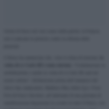
Giorni di fuoco nel vero senso della parola: in Francia
non si placano le proteste contro la riforma delle
pensioni.
la
L’Eliseo ha annunciato che, visto il clima di tensione,
visita di re Carlo III è stata rinviata
. “Continueremo la
mobilitazione e anche la visita di re Carlo III sarà nel
nostro mirino”, dichiaravano prima dell’annuncio del
rinvio due sindacalisti, Mathieu Obry della Cgt e Yvan
Fort di Force Ouvriere, all’indomani di una giornata di
manifestazioni degenerate in scontri in tutto il Paese, con