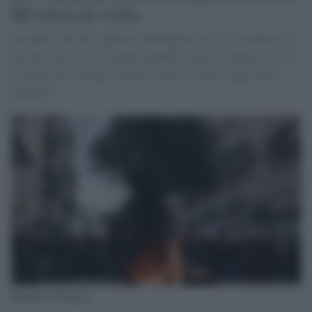
III rinvia la visita
Secondo i dati del ministero dell'Interno, più di un milione di
persone sono scese in piazza giovedì in tutta la Francia, di cui
119mila solo a Parigi. Protesta contro la nuova legge sulle
pensioni
Proteste in Francia