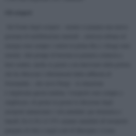
Gli scioperi
Sul fronte degli scioperi – mentre si prepara una nuova
giornata di mobilitazione martedì -, nettezza urbana ed
energia sono sempre i settori in prima fila e i disagi sono
enormi. Alle pompe di benzina la penuria comincia a
farsi sentire, anche se grazie a un intervento della polizia
che ha sbloccato i rifornimenti dalla raffineria di
Normandia – che serve Parigi – la situazione
è migliorata questa mattina. I trasporti sono sempre a
singhiozzo, di giorno in giorno le direzione degli
aeroporti annunciano i voli annullati: per domenica e
lunedì, fra il 20 e il 33% saranno annullati all’aeroporto
parigino di Orly e negli scali di Marsiglia e Lione.