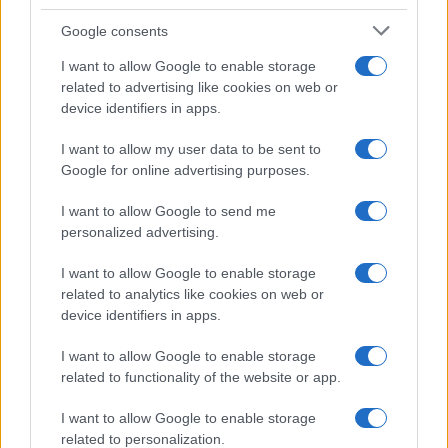
Syndication
Culture
Google consents
Salute
Globalist
I want to allow Google to enable storage
related to advertising like cookies on web or
Megachip
Globalscience
device identifiers in apps.
GiULia
Globalsport
I want to allow my user data to be sent to
Google for online advertising purposes.
Prima Pagina
I want to allow Google to send me
personalized advertising.
Giornale dello
Chi siamo
I want to allow Google to enable storage
Spettacolo
related to analytics like cookies on web or
Contributors
device identifiers in apps.
Wondernet
Facebook
I want to allow Google to enable storage
Giuliana Sgrena
related to functionality of the website or app.
Twitter
I want to allow Google to enable storage
Google News
related to personalization.