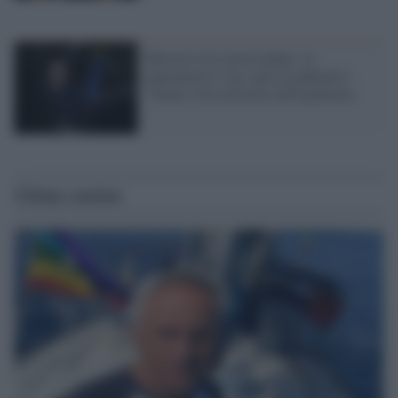
Macron ora è preoccupato, in
quarantena il suo capo di gabinetto:
"Siamo solo all'inizio dell'epidemia
Ultime notizie