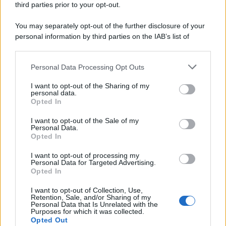
third parties prior to your opt-out.
Lo studio /
Disinformazione russa e destra: anche la
You may separately opt-out of the further disclosure of your
macchina propagandistica di Putin dietro la crisi di Ceuta
personal information by third parties on the IAB’s list of
downstream participants.
Personal Data Processing Opt Outs
This information may also be disclosed by us to third parties
Tendenze /
Sale il numero degli acquisti online in Europa e
on the IAB’s List of Downstream Participants that may further
I want to opt-out of the Sharing of my
aumentano le vendite di articoli second hand
disclose it to other third parties.
personal data.
Opted In
Please note that this website/app uses one or more Google
services and may gather and store information including but
I want to opt-out of the Sale of my
Personal Data.
not limited to your visit or usage behaviour. You may click to
Opted In
grant or deny consent to Google and its third-party tags to
use your data for below specified purposes in below Google
I want to opt-out of processing my
consent section.
Personal Data for Targeted Advertising.
Opted In
I want to opt-out of Collection, Use,
Retention, Sale, and/or Sharing of my
Personal Data that Is Unrelated with the
Purposes for which it was collected.
Opted Out