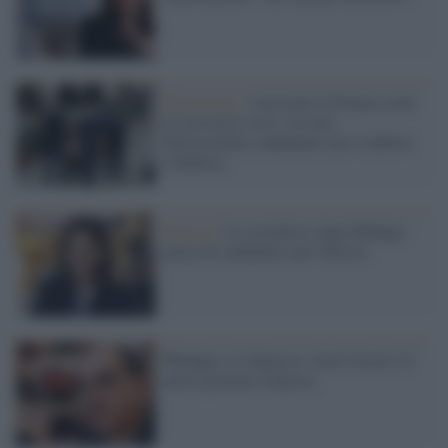
Terrorismo /
Arrestati in Francia sette
ex terroristi rossi: tra loro
Pietrostefani condannato per il delitto
Calabresi
Francia /
La socialista Anne Hidalgo
pensa di candidarsi per l'Eliseo
Philippe si è dimesso. Jean Castex è il
nuovo premier francese