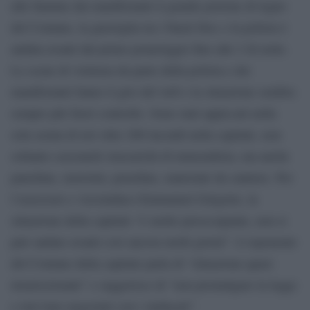
alle fiamme dai manifestanti il grande portone di legno
del Comune, la guerriglia tra i black bloc e la polizia è
andata avanti dal primo pomeriggio fino alle 2 di notte.
Le scene di violenza da parte della polizia e dei
manifestanti fanno il giro del web e la situazione sembra
sempre più fuori controllo. Sono stati appiccati nella
sola serata di ieri oltre 200 incendi nella capitale, non
soltanto cassonetti stracarichi di immondizia, ma anche
panchine, motorini, pensiline, materiale da cantiere. Per
l’assessore e vicesindaco Emmanuel Grégoire, la
situazione della capitale “è molto preoccupante, non si
può andare avanti così ancora molti giorni”. L’esponente
del Comune della capitale parla di “situazione quasi
insurrezionale” e suggerisce di “non promulgare la legge
e riavviare negoziati con i sindacati”.