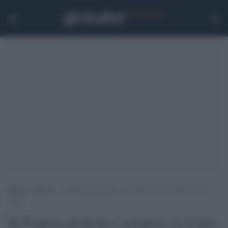
Home
>
Esteri
>
In Francia proteste e scioperi: re Carlo III rinvia la
visita
In Francia proteste e scioperi: re Carlo