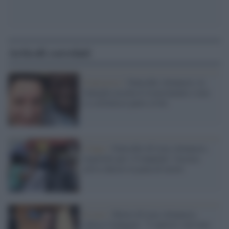
Articoli correlati
Il processo /
Omicidio Attanasio, la
famiglia accetta il risarcimento e non
si costituisce parte civile
Congo /
Omicidio di Luca Attanasio,
ergastolo per i 6 imputati: l'accusa
aveva chiesto la pena di morte
Il caso /
Morte di Luca Attanasio,
chiusa l'indagine: "I rapitori volevano