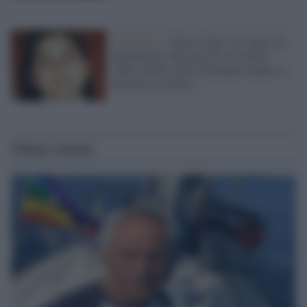
L'iniziativa /
Elisa Claps, in Congo un
ambulatorio che porta il suo nome:
"Mia sorella voleva diventare medico e
lavorare in Africa"
Ultime notizie