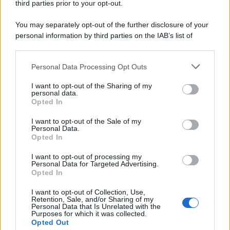
third parties prior to your opt-out.
La scoperta /
Oplontis, le vittime dell’eruzione del Vesuvio
You may separately opt-out of the further disclosure of your
furono più numerose del previsto
personal information by third parties on the IAB’s list of
downstream participants.
Personal Data Processing Opt Outs
This information may also be disclosed by us to third parties
Il medagliere /
Europei di nuoto: Pellecani guida una super
on the IAB’s List of Downstream Participants that may further
I want to opt-out of the Sharing of my
Italia
disclose it to other third parties.
personal data.
Opted In
Please note that this website/app uses one or more Google
services and may gather and store information including but
I want to opt-out of the Sale of my
Personal Data.
not limited to your visit or usage behaviour. You may click to
Opted In
grant or deny consent to Google and its third-party tags to
use your data for below specified purposes in below Google
I want to opt-out of processing my
consent section.
Personal Data for Targeted Advertising.
Opted In
I want to opt-out of Collection, Use,
Retention, Sale, and/or Sharing of my
Personal Data that Is Unrelated with the
Purposes for which it was collected.
Opted Out