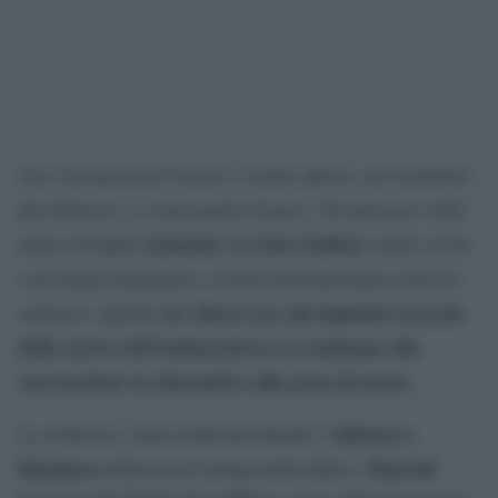
Una vita spesa per la pace e anche adesso, nel momento
più doloroso, ci sono parole di pace. Nel processo sulla
Luca Attanasio, lo Stato italian
morte di
o (parte civile
e da tempo impegnato a livello internazionale contro le
ha chiesto per gli imputati accusati
sentenze capitali)
della morte dell’ambasciatore la condanna alla
carcerazione in alternativa alla pena di morte
.
udienza a
La richiesta è stata notificata durante l’
Kinshasa
Martedì
dedicata all’arringa della difesa.