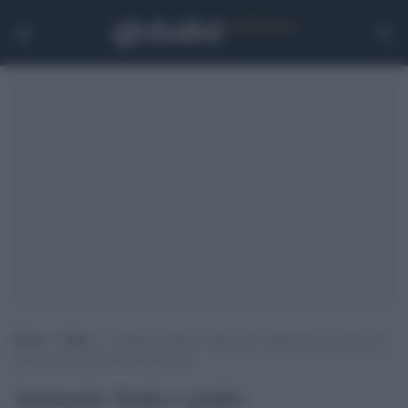
Home
>
Esteri
>
Attanasio: Italia e padre dell’ambasciatore dicono no
alla pena di morte per gli assassini
Attanasio: Italia e padre