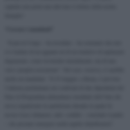
capitale non potrà mai alleviare il dolore della nostra
famiglia”.
“Cercare i mandanti”
“Il pm in Congo – ha ricordato – ha sostenuto che non
si è trattato di un agguato né di un tentativo di rapimento
degenerato, come ricostruito inizialmente, ma di una
vera e propria esecuzione”. Nel caso, osserva, ci sarebbe
anche un mandante. “Il 25 maggio, a Roma, è prevista
l’udienza preliminare nei confronti di due dipendenti del
Pam (il Programma alimentaree mondiale dell’Onu che
aveva organizzato la spedizione durante la quale fu
ucciso Luca Attanasio, ndr): confido – conclude il padre
– che possano emergere molti aspetti chiarificatori”.