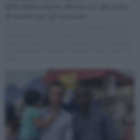
dell'ambasciatore dicono no alla pena
di morte per gli assassini
o Stato italiano (parte civile e da tempo impegnato a livello
internazionale contro le sentenze capitali) ha chiesto per gli
imputati accusati della morte dell'ambasciatore la condanna
alla carcerazione in alternativa alla pena di morte. Il padre di
Attan