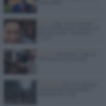
50mila dollari”
Il caso /
Congo, arrestati i presunti
killer dell'ambasciatore Attanasio a un
anno dall'omicidio: "Volevano un
riscatto"
Il ricordo /
Memorabile il viaggio di
Papa Francesco nel mio Congo
Diritti umani /
Onu:"Crisi alimentare
senza precedenti nella Repubblica
Democratica del Congo"