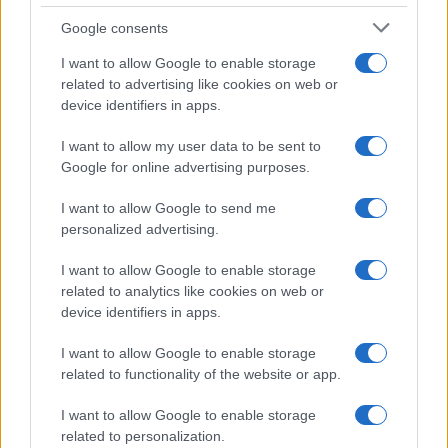
Syndication
Culture
Google consents
Salute
Globalist
I want to allow Google to enable storage
related to advertising like cookies on web or
Megachip
Globalscience
device identifiers in apps.
GiULia
Globalsport
I want to allow my user data to be sent to
Google for online advertising purposes.
Prima Pagina
I want to allow Google to send me
personalized advertising.
Giornale dello
Chi siamo
I want to allow Google to enable storage
Spettacolo
related to analytics like cookies on web or
Contributors
device identifiers in apps.
Wondernet
Facebook
I want to allow Google to enable storage
Giuliana Sgrena
related to functionality of the website or app.
Twitter
I want to allow Google to enable storage
Google News
related to personalization.