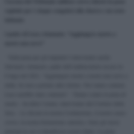
l’accusa del Tribunale militare aveva chiesto la pena
capitale per i cinque congolesi alla sbarra e un sesto
latitante
.
l padre di Luca Attanasio: “Aggiungere morte a
morte non serve”
“Sulla pena per gli imputati è intervenuto anche
Salvatore Attanasio, padre dell’ambasciatore ucciso in
Congo nel 2021. “Aggiungere morte a morte non serve a
nulla. Se non a portare altro dolore. Noi siamo contrari,
Luca sarebbe stato contrario”. “Siamo contro la pena di
morte – ha detto l’uomo, intervistato dal Corriere della
Sera -. Lo dicono la nostra Costituzione, il nostro senso
civico, la nostra formazione cattolica. Sono gli stessi
principi in cui si identificava nostro figlio. La pena