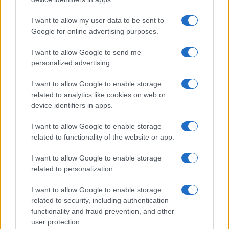
GiULia
Globalsport
I want to allow my user data to be sent to
Google for online advertising purposes.
Prima Pagina
I want to allow Google to send me
personalized advertising.
Giornale dello
Chi siamo
I want to allow Google to enable storage
Spettacolo
related to analytics like cookies on web or
Contributors
device identifiers in apps.
Wondernet
Facebook
I want to allow Google to enable storage
Giuliana Sgrena
related to functionality of the website or app.
Twitter
I want to allow Google to enable storage
Google News
related to personalization.
Mastodon
I want to allow Google to enable storage
related to security, including authentication
Cookie Policy
functionality and fraud prevention, and other
user protection.
Preferenze Privacy