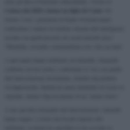
nota) gli dava il benestare ridacchiando. Vivono in
Crimea dal 2018 e hanno un figlio di 5 anni
. Per
risalire a loro i giornalisti di Radio Svoboda hanno
confrontato i numeri di telefono ottenuti dall’intelligence
ucraina con quelli presenti sul social network russo
VKontakte, trovando corrispondenza con i loro account.
A quel punto hanno telefonato ad entrambi, ottenendo
conferme sui loro nomi e confrontato le voci con quelle
dell’intercettazione incriminata, notando una perfetta
sovrapposizione. Roman ha anche dichiarato di essere in
ospedale, mentre Olga ha parlato di un “marito ferito”.
A una specifica domanda sull’intercettazione, entrambi
hanno negato. L’uomo non ha più risposto alle
telefonate, la donna ha cancellato il suo account su