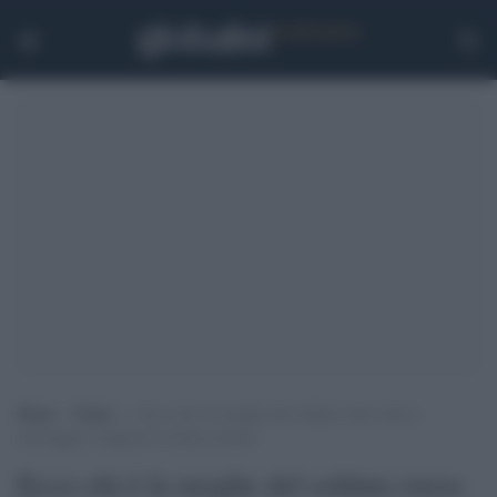
Home
>
Esteri
>
Ecco chi è la moglie del soldato russo che lo
incoraggia a stuprare le donne ucraine
Ecco chi è la moglie del soldato russo