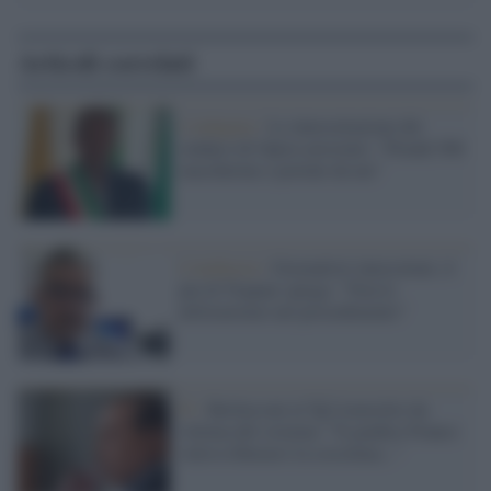
Articoli correlati
L'indagine /
Le intercettazioni del
sindaco di Opera arrestato: "Prendi 500
mascherine e portale da me"
L'inchiesta /
Giornalisti intercettati, il
pm di Trapani spiega: "Non le
utilizzeremo nel procedimento"
Fi /
Berlusconi al Tg2 travestito da
vittima del sistema: "Il giudice Franco
voleva liberarsi la coscienza..."