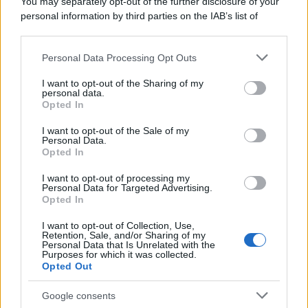
You may separately opt-out of the further disclosure of your
Minogue
personal information by third parties on the IAB’s list of
downstream participants.
Personal Data Processing Opt Outs
This information may also be disclosed by us to third parties
L'evento /
La Sila diventa un palcoscenico naturale: nasce “A
on the IAB’s List of Downstream Participants that may further
I want to opt-out of the Sharing of my
Farla Amare Comincia Tu – Opera Sila”
disclose it to other third parties.
personal data.
Opted In
Please note that this website/app uses one or more Google
services and may gather and store information including but
I want to opt-out of the Sale of my
Personal Data.
not limited to your visit or usage behaviour. You may click to
Opted In
grant or deny consent to Google and its third-party tags to
use your data for below specified purposes in below Google
I want to opt-out of processing my
consent section.
Personal Data for Targeted Advertising.
Opted In
I want to opt-out of Collection, Use,
Retention, Sale, and/or Sharing of my
Personal Data that Is Unrelated with the
Purposes for which it was collected.
Opted Out
Syndication
Culture
Google consents