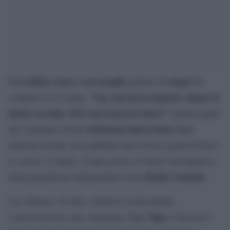
Un soldato russo e sua moglie
stupri
parlano di
da
Vai, non preoccuparti, stupra le
compiere in Ucraina. “
donne ucraine. Però usa il preservativo”.
Questo parte
telefonata intercettata
del contenuto di una
dalle
autorità ucraine, resa pubblica dai servizi segreti di Kiev
lo scorso 12 aprile. Il tutto grazie al lavoro investigativo
Radio Svoboda
della piattaforma indipendente russa
.
Lui, Roman, 26 anni, chiedeva ironicamente
Lei, Olga
l’autorizzazione alla compagna.
(l’età non è