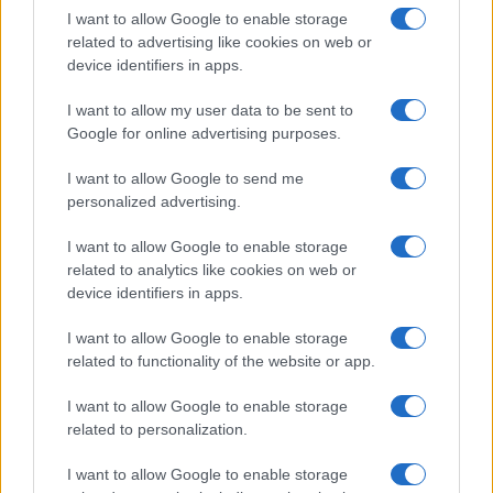
Salute
Globalist
I want to allow Google to enable storage
related to advertising like cookies on web or
Megachip
Globalscience
device identifiers in apps.
GiULia
Globalsport
I want to allow my user data to be sent to
Google for online advertising purposes.
Prima Pagina
I want to allow Google to send me
personalized advertising.
Giornale dello
Chi siamo
I want to allow Google to enable storage
Spettacolo
related to analytics like cookies on web or
Contributors
device identifiers in apps.
Wondernet
Facebook
I want to allow Google to enable storage
Giuliana Sgrena
related to functionality of the website or app.
Twitter
I want to allow Google to enable storage
Google News
related to personalization.
Mastodon
I want to allow Google to enable storage