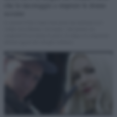
che lo incoraggia a stuprare le donne
ucraine
Le autorità di Kiev hanno intercettato una telefonata tra il
soldato russo Roman e sua moglie: i due parlano con
semplicità di un crimine di guerra. Si indaga sul compimento
dell'atto oggetto del colloquio telefonico