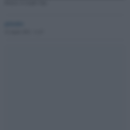
Roman e la moglie Olga
globalist
18 Aprile 2022 - 11.47