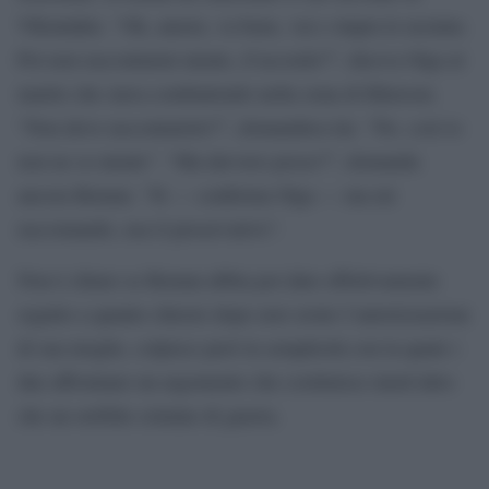
VKontakte. “Ok, amore, va bene, vai e stupra le ucraine.
Poi non raccontarmi niente, d’accordo?”, diceva Olga al
marito che stava combattendo nella zona di Kherson.
“Non devo raccontartelo?”, domandava lui. “No. così io
non ne so niente”. “Ma davvero posso?”, domanda
ancora Roman. “Sì — conferma Olga — ma mi
raccomando, usa il preservativo”.
Non è chiaro se Roman abbia poi dato effettivamente
seguito a quanto chiesto dopo aver avuto l’autorizzazione
di sua moglie, colpisce però la semplicità con la quale i
due affrontano un argomento che costituisce nient’altro
che un orribile crimine di guerra.