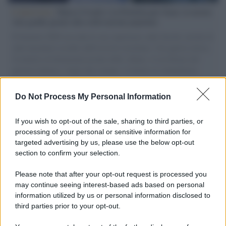
L'intervista /
Marco Croatti e la Flottilla per Gaza: le nostre
vele gonfie grazie alla sollevazione popolare
Il Senatore M5S racconta la sua esperienza sulle barche cariche di
aiuti umanitari assalite dall'esercito israeliano. Una guerra atroce,
il tentativo di disumanizzazione delle vittime, il servilismo del
governo italiano e degli altri europei, il ritorno al colonialismo.
L'importanza dei movimenti.
Do Not Process My Personal Information
L'album /
"Timeless", il nuovo album postumo di Prince
racconta quattro decenni di creatività
If you wish to opt-out of the sale, sharing to third parties, or
processing of your personal or sensitive information for
targeted advertising by us, please use the below opt-out
section to confirm your selection.
L'inaugurazione /
Cuneo inaugura Esseci: il nuovo polo
culturale nell’ex ospedale di Santa Croce
Please note that after your opt-out request is processed you
may continue seeing interest-based ads based on personal
information utilized by us or personal information disclosed to
third parties prior to your opt-out.
Musica /
Love Sensation, il primo duetto di Madonna e Kylie