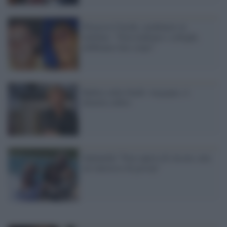
Processo Cucchi, carabinieri al
telefono: "Non tradiamo i colleghi,
dobbiamo fare corpo"
Bufera sulla Guidi: vergogna, si
dimetta subito
Santanché "Non sapevo di Arcore, non
mi interesso di gossip"