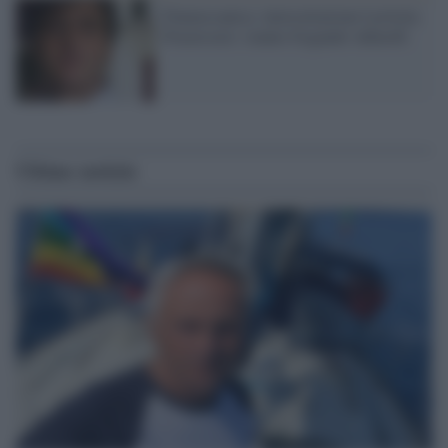
Finmeccanica: intercettazione Lavitola-
Pozzessere: stanno fregando Adinolfi
Ultime notizie