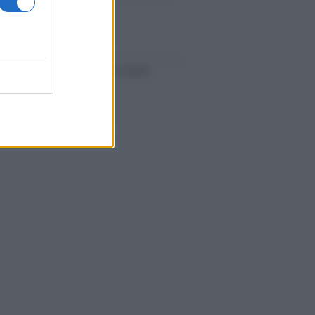
iversario /
90 anni di Yves Saint
nt, tra moda e scandali