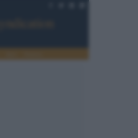
Sport
Tendenze