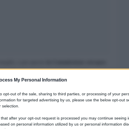
la Commissione europea
 meglio, e per questo
a
dei rifugiati ucraini per avere un quadro
arriva e dove viene ospitato” ed evitare che il
ocess My Personal Information
scrive per Agi Brahim Maarad – ovviamente, con un
to opt-out of the sale, sharing to third parties, or processing of your per
on solo agli Stati ma anche direttamente ai
formation for targeted advertising by us, please use the below opt-out s
 selection.
i servizi
amiglie che li accolgono) e coordinando
aggio verso la destinazione finale, dai punti
 that after your opt-out request is processed you may continue seeing i
ased on personal information utilized by us or personal information dis
asporti (che già alcuni Stati offrono