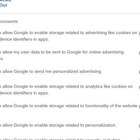
one sia stato approvato da tutti i ministri”, ha
Out
Il Se
picco degli arrivi sia in calo, è necessario
barch
dall'e
ché non sappiamo cosa accadrà domani”, ha
consents
tentat
i dai 200 mila arrivi al giorno della prima
o allow Google to enable storage related to advertising like cookies on
servil
evice identifiers in apps.
europ
40 mila.
dei m
o allow my user data to be sent to Google for online advertising
piattaforma di registrazione
azione di una
s.
Pales
 membri di scambiare informazioni per garantire
asseg
to allow Google to send me personalized advertising.
ezione temporanea possano beneficiare dei loro
rudi
imitando i possibili abusi”.
o allow Google to enable storage related to analytics like cookies on
evice identifiers in apps.
L'eve
e a livello nazionale, in futuro ci sarà una
natu
o allow Google to enable storage related to functionality of the website
. L’Ue lavorerà inoltre per coordinare le misure
– Ope
facilitare la circolazione dei rifugiati tra i
o allow Google to enable storage related to personalization.
globale” degli snodi di trasporto, le
Il ri
o allow Google to enable storage related to security, including