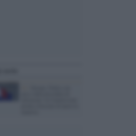
i anche
Ue /
Europa, l'Italia a un
passo dalla procedura di
infrazione: la Commissione
pronta a bocciare di nuovo la
manovra