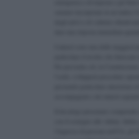
emergenza e di risposta e gli Stat
saranno incorporate in un indice U
degli arrivi e di valutare obiettiva
dare una risposta immediata quand
I minori sono una delle maggiori p
particolare il rischio che finiscano 
Per prevenire ciò, la Commissione
l’asilo, svilupperà procedure opera
prestando particolare attenzione ai 
accompagnati e dei minori separati
Il decalogo presentato comprende 
con il sostegno alle vittime. Infine
l’ingresso di persone nell’Ue, gli 