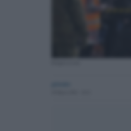
Rifugiati ucraini
globalist
29 Marzo 2022 - 10.21