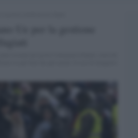
la gestione centralizzata dei rifugiati
ano Ue per la gestione
fugiati
nto un piano per gestire l'emergenza rifugiati, senza che
ranno sia agli Stati che agli ucraini. Si cerca di alleggerire