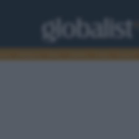
omia
Intelligence
Media
Ambiente
Cultura
Scienza