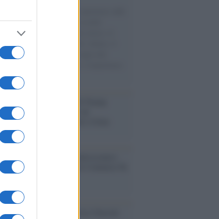
natore M5S racconta la sua esperienza sulle
e cariche di aiuti umanitari assalite
sercito israeliano. Una guerra atroce, il
ivo di disumanizzazione delle vittime, il
ismo del governo italiano e degli altri
ei, il ritorno al colonialismo. L'importanza
ovimenti.
tina /
Il Board of Peace di Trump
na il primo contratto per un
mentale avamposto militare a Gaza
nto /
La Sila diventa un palcoscenico
rale: nasce “A Farla Amare Comincia Tu
ra Sila”
cordo /
Le radici di Francesco Guccini