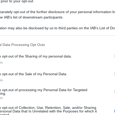
 prior to your opt-out.
rately opt-out of the further disclosure of your personal information by
no di dieci punti che la commissaria agli Affari
he IAB’s list of downstream participants.
to ai ventisette ministri degli Affari interni. I
tion may also be disclosed by us to third parties on the IAB’s List of 
“incentivare” i
 that may further disclose it to other third parties.
non ancora) ma si lavora a
Ulti
oggi ospita quasi la metà dei 3,8 milioni di
 that this website/app uses one or more Google services and may gath
l Data Processing Opt Outs
including but not limited to your visit or usage behaviour. You may click 
.
 to Google and its third-party tags to use your data for below specifi
o opt-out of the Sharing of my personal data.
ogle consent section.
llocamenti per alleviare la Moldavia
dai 380
In
 i Ventisette, Italia in primis (ma anche Stati
o opt-out of the Sale of my Personal Data.
nno dato la disponibiliità. L’Unione fa inoltre
In
tario.
to opt-out of processing my Personal Data for Targeted
ing.
In
’Unione per tre mesi senza richiedere il visto
.
L'int
Gaza:
re eventuali familiari già residenti nell’Unione.
o opt-out of Collection, Use, Retention, Sale, and/or Sharing
ersonal Data that Is Unrelated with the Purposes for which it
solle
lected.