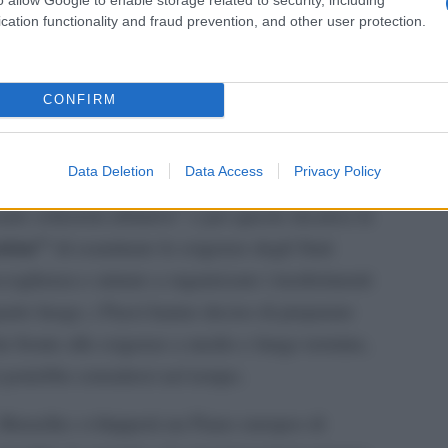
rcorsi di viaggio in “punti chiave”, come i
cation functionality and fraud prevention, and other user protection.
i autobus e dei treni, per facilitare la loro
a di trasporto alla capacità di accoglienza.
L'ann
CONFIRM
o è finalizzato al miglioramento dei sistemi di
Laure
ontinuità assistenziale. Il piano riconosce che
Data Deletion
Data Access
Privacy Policy
 le capacità di accoglienza sono sotto pressione
rie soluzioni abitative” e per questo incarica la
rieta’”
di esaminare le esigenze degli Stati
coglienza e aiutare a organizzare i trasferimenti
uarto luogo, i Paesi hanno deciso di preparare
ar fronte alle esigenze a medio e lungo termine,
i potrebbe estendersi nel tempo.
i, Bruxelles svilupperà un Piano europeo di