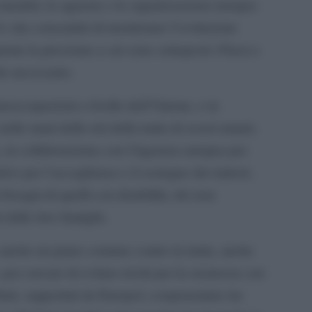
i membri, le agenzie e le organizzazioni europee
e che consentirà di monitorare l’evoluzione
mente la pressione a cui sono sottoposti i Paesi e
o necessario.
reoccupazioni a livello dell’Unione, e in
nelle mani delle reti della tratta di esseri umani.
, in collaborazione con l’Agenzia europea per
tive per l’accoglienza e il sostegno dei minori,
bisogni di quelli con disabilità, dei non
 dalle loro famiglie.
anche un piano comune contro la tratta, anche
, per cercare di evitare rischi per la sicurezza con
Stati, supportati da Europol, coopereranno tra