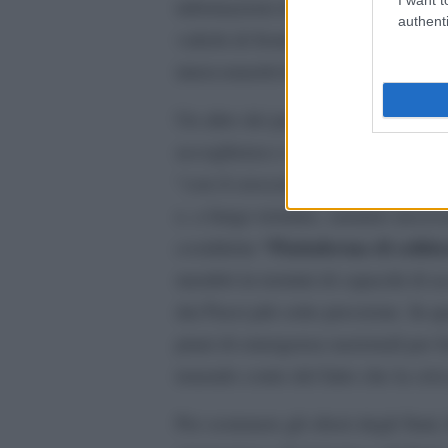
informazioni disponibili lungo i pe
authenti
valichi di frontiera, le stazioni degl
interconnettività e adattare l’offert
Un altro dei punti inseriti nel pian
accoglienza e alla garanzia della c
“con il crescente numero di arrivi,
e, a lungo termine, saranno necessa
“Piattaforma di solida
cosiddetta
membri in termini di capacità di ac
dai Paesi più sotto pressione. In q
piani di emergenza nazionali per f
tenendo conto del fatto che la cris
Per sostenere gli sforzi degli Stat