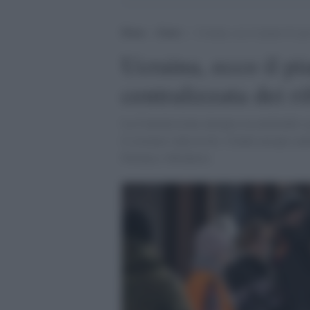
Home
>
Esteri
>
Ucraina, ecco il piano Ue per 
Ucraina, ecco il pi
centralizzata dei ri
La Commissione europea sta mettendo a pu
il sistema vada in tilt. I fondi europei and
Polonia e Moldavia