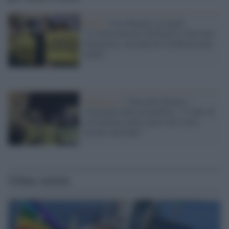
Roma /
Caso Regeni, la legale:
"L'ostruzionismo dell'Egitto è del tutto
illegittimo, chi parla di collaborazione
mente"
Il processo /
Omicidio Regeni, i
consulenti della Scientifica: "I video di
sorveglianza della metro del Cairo
furono cancellati"
Ultime notizie