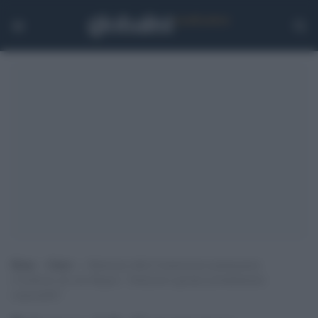
Home
>
Esteri
>
Relazione della Commissione parlamentare
d’inchiesta sul caso Regeni: “Istituzioni egiziane probabilmente
responsabili”