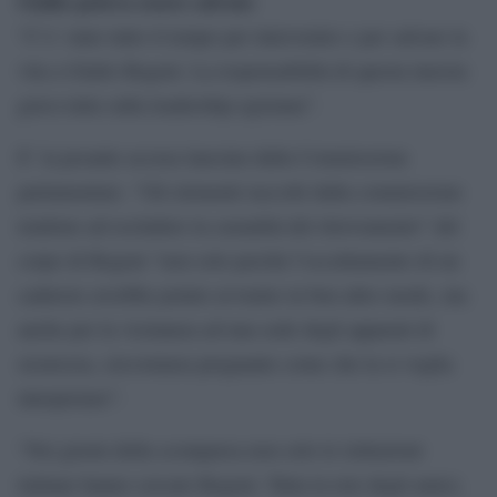
Giulio poteva essere salvato
“C’e’ stato tutto il tempo per intervenire e per salvare la
vita a Giulio Regeni. La responsabilità di questa inerzia
grava tutta sulla leadership egiziana”.
E’ la pesante accusa lanciata dalla Commissione
parlamentare. “Gli elementi raccolti dalla commissione
tendono ad escludere la casualità del ritrovamento” del
corpo di Regeni “non solo perché l’occultamento di un
cadavere avrebbe potuto avvenire in ben altro modo, ma
anche per la vicinanza ad una sede degli apparati di
sicurezza, circostanza pregnante come che la si voglia
interpretare”.
“Nei giorni della scomparsa non solo le istituzioni
italiane hanno cercato Regeni. Tutta la rete degli amici,