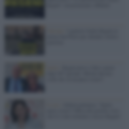
Regeni" con proiezioni e dibattiti
Vaticano /
I genitori Giulio Regeni in
piazza San Pietro per chiedere verità e
giustizia
Egitto /
Regeni preso e fatto a pezzi
dagli 007 egiziani: Meloni davvero
crede che sia un paese sicuro?
Il caso /
Schlein polemica: "Egitto
paese sicuro? Offesa del governo visto
che lì è stato torturato e ucciso Regeni"