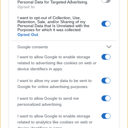
consent section.
Personal Data for Targeted Advertising.
Opted In
I want to opt-out of Collection, Use,
Retention, Sale, and/or Sharing of my
Personal Data that Is Unrelated with the
Purposes for which it was collected.
Opted Out
Syndication
Culture
Google consents
Salute
Globalist
I want to allow Google to enable storage
related to advertising like cookies on web or
Megachip
Globalscience
device identifiers in apps.
GiULia
Globalsport
I want to allow my user data to be sent to
Google for online advertising purposes.
Prima Pagina
I want to allow Google to send me
personalized advertising.
Giornale dello
Chi siamo
I want to allow Google to enable storage
Spettacolo
related to analytics like cookies on web or
Contributors