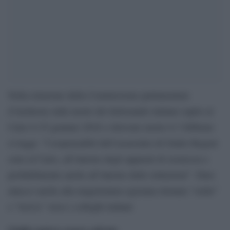
Nella relazione della Commissione parlamentare
d’inchiesta sulla morte del dottorando italiano rapito al
Cairo il 25 gennaio 2016 e ritrovato morto il 3 febbraio
si legge: “I responsabili dell’assassinio di Giulio Regeni
sono al Cairo, all’interno degli apparati di sicurezza e
probabilmente anche all’interno delle istituzioni”. Duro
attacco anche alla magistratura egiziana ritenuta “ostile”
e “lesiva” verso i colleghi italiani