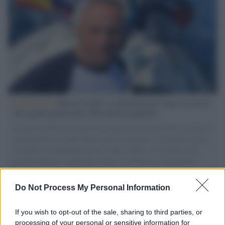
L'intervista /
Marco Croatti e la Flottilla per Gaza: le nostre
vele gonfie grazie alla sollevazione popolare
Il Senatore M5S racconta la sua esperienza sulle barche cariche di
aiuti umanitari assalite dall'esercito israeliano. Una guerra atroce,
il tentativo di disumanizzazione delle vittime, il servilismo del
governo italiano e degli altri europei, il ritorno al colonialismo.
L'importanza dei movimenti.
Do Not Process My Personal Information
L'album /
"Timeless", il nuovo album postumo di Prince
racconta quattro decenni di creatività
If you wish to opt-out of the sale, sharing to third parties, or
processing of your personal or sensitive information for