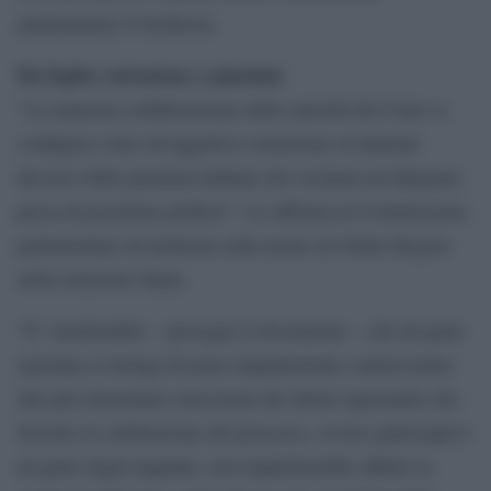
parlamentare d’inchiesta.
Da Egitto ostruzione a giustizia
“La mancata collaborazione delle autorità del Cairo si
configura come un’oggettiva ostruzione al naturale
decorso della giustizia italiana che reclama un’adeguata
presa di posizione politica”. Lo afferma la Commissione
parlamentare di inchiesta sulla morte di Giulio Regeni
nella relazione finale.
“E’ intollerabile – prosegue il documento – che da parte
egiziana si ritenga di poter impunemente contravvenire
alle più elementari concezioni del diritto ignorando che
favorire la celebrazione del processo, ovvero parteciparvi
da parte degli imputati, non implicherebbe affatto la