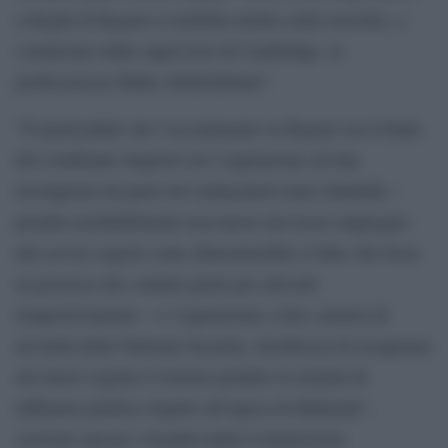
colleghi di Regeni si mobilita inoltre nelle ricerche, a
cominciare dalla supervisor di Cambridge, la
professoressa Maha Abdelrahman”.
“È ipotizzabile che l’accanimento su Regeni sia il frutto
del combinato disposto tra l’aspirazione ad una
ricompensa da parte del sindacalista Said Abdallah –
peraltro probabilmente non nuovo ad essere impiegato
dai servizi segreti come dimostrerebbe il fatto che fosse
in possesso dei contatti giusti per attivarli
tempestivamente – e l’aspirazione a fare carriera di
un’unità della National Security, desiderosa di recuperare
nel nuovo regime il terreno perduto in termini di
influenza politica rispetto all’epoca di Mubarak”,
scrivono ancora i membri della Commissione