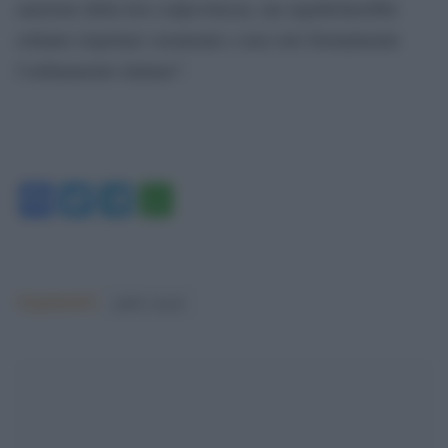
sanzione della loro colpevolezza, ma significherebbe
soltanto rispettare veramente e non solo formalmente
l’ordinamento italiano”.
Facebook
Twitter
Telegram
WhatsApp
Argomenti:
giulio regeni