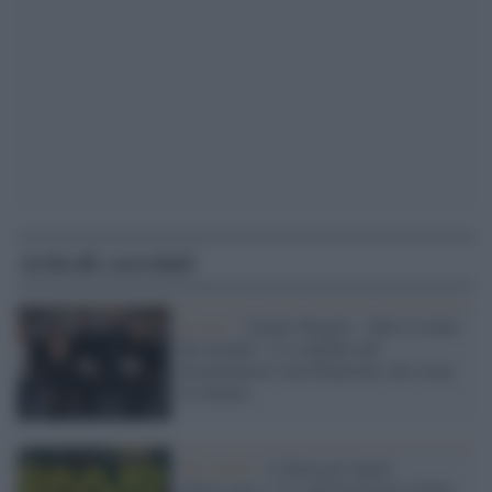
Articoli correlati
Il caso /
“Giulio Regeni - Tutto il male
del mondo”: lo scandalo del
documentario non finanziato che torna
al cinema
Gli eventi /
A Siena gli atenei
aderiscono a "Le università per Giulio