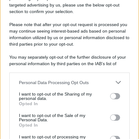
targeted advertising by us, please use the below opt-out
section to confirm your selection.
L'inaugurazione /
Cuneo inaugura Esseci: il nuovo polo
culturale nell’ex ospedale di Santa Croce
Please note that after your opt-out request is processed you
may continue seeing interest-based ads based on personal
information utilized by us or personal information disclosed to
third parties prior to your opt-out.
Musica /
Love Sensation, il primo duetto di Madonna e Kylie
You may separately opt-out of the further disclosure of your
Minogue
personal information by third parties on the IAB’s list of
downstream participants.
Personal Data Processing Opt Outs
This information may also be disclosed by us to third parties
L'evento /
La Sila diventa un palcoscenico naturale: nasce “A
on the IAB’s List of Downstream Participants that may further
I want to opt-out of the Sharing of my
Farla Amare Comincia Tu – Opera Sila”
disclose it to other third parties.
personal data.
Opted In
Please note that this website/app uses one or more Google
services and may gather and store information including but
I want to opt-out of the Sale of my
Personal Data.
not limited to your visit or usage behaviour. You may click to
Opted In
grant or deny consent to Google and its third-party tags to
use your data for below specified purposes in below Google
I want to opt-out of processing my