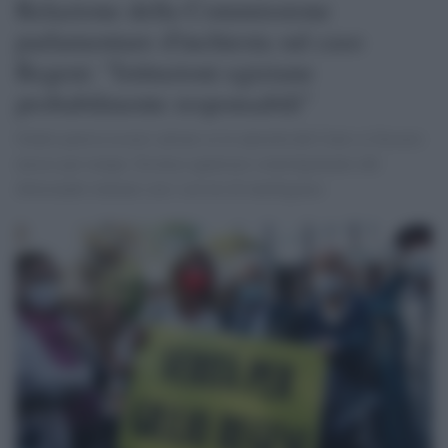
Relazione della Commissione
parlamentare d'inchiesta sul caso
Regeni: "Istituzioni egiziane
probabilmente responsabili"
Giulio poteva essere salvato se le autorità del Cairo si fossero
mosse per tempo. Escluso qualsiasi coinvolgimento del
dottorando italiano con i servizi di intelligence