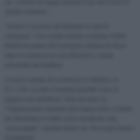
ma ”il divieto di viaggio ritarderà il suo arrivo forse di
qualche settimana”.
”Israele è a un passo dal dichiarare lo stato di
emergenza”. Così il primo ministro israeliano Naftali
Bennett ha parlato dell’emergenza sanitaria nel Paese
dopo la scoperta di un caso della nuova variante
proveniente dal Sudafrica.
La nuova variante del coronavirus in Sudafrica, la
B.1.1.529, secondo il Guardian potrebbe essere la
peggiore mai identificata. Nelle prossime ore
l’Organizzazione mondiale della Sanità (Oms) si riunirà
per determinare se debba essere classificata come
”preoccupante”, dicendo intanto che ”ha un gran numero
di mutazioni”.