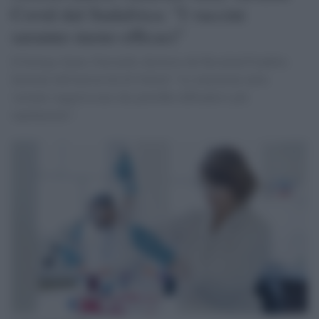
Covid dal Sudafrica: "I vaccini
saranno meno efficaci"
Il biologo James Naismith, direttore del Rosalind Franklin
Institute dell'università di Oxford: "Le mutazioni nella
variante suggeriscono che potrebbe diffondersi più
rapidamente".