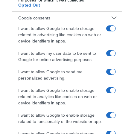
Purposes for which it was collected.
Opted Out
Syndication
Culture
Google consents
Salute
Globalist
I want to allow Google to enable storage
related to advertising like cookies on web or
Megachip
Globalscience
device identifiers in apps.
GiULia
Globalsport
I want to allow my user data to be sent to
Google for online advertising purposes.
Prima Pagina
I want to allow Google to send me
personalized advertising.
Giornale dello
Chi siamo
I want to allow Google to enable storage
Spettacolo
related to analytics like cookies on web or
Contributors
device identifiers in apps.
Wondernet
Facebook
I want to allow Google to enable storage
Giuliana Sgrena
related to functionality of the website or app.
Twitter
I want to allow Google to enable storage