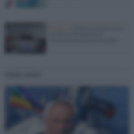
Pandemia /
L'Italia (in accordo con la
Ue) blocca 250 mila dosi di
Astrazeneca destinati all'Australia"
Ultime notizie