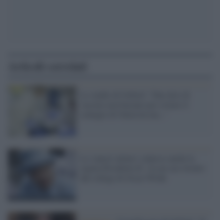
Articoli correlati
Lo studio di Oxford: "Due dosi di
vaccino non bastano per evitare il
contagio di Omicron ma..."
La 'cancel culture' colpisce anche la
regina Elisabetta II: via un suo ritratto
dal college di Oscar Wilde