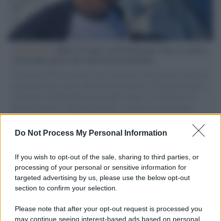
L'intervista /
Marco Croatti e la Flottilla per Gaza: le nostre
vele gonfie grazie alla sollevazione popolare
Il Senatore M5S racconta la sua esperienza sulle barche cariche di
aiuti umanitari assalite dall'esercito israeliano. Una guerra atroce,
il tentativo di disumanizzazione delle vittime, il servilismo del
governo italiano e degli altri europei, il ritorno al colonialismo.
L'importanza dei movimenti.
Do Not Process My Personal Information
Palestina /
Il Board of Peace di Trump assegna il primo
contratto per un rudimentale avamposto militare a Gaza
If you wish to opt-out of the sale, sharing to third parties, or
processing of your personal or sensitive information for
targeted advertising by us, please use the below opt-out
section to confirm your selection.
L'evento /
La Sila diventa un palcoscenico naturale: nasce “A
Farla Amare Comincia Tu – Opera Sila”
Please note that after your opt-out request is processed you
may continue seeing interest-based ads based on personal