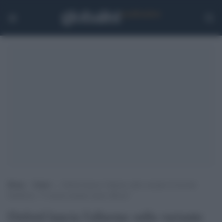
Home
>
Esteri
>
Oxford lancia l’allarme sulla variante Covid dal
Sudafrica: “I vaccini saranno meno efficaci”
Oxford lancia l'allarme sulla variante