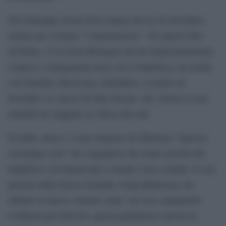
Nel frattempo alcuni Paesi hanno deciso di introdurre
misure per evitarne ”l’importazione”. Tra questi oltre
all’Italia, c’è la Gran Bretagna che ha temporaneamente
sospeso i collegamenti aerei con il Sudafrica, ma anche
con Namibia, Botswana, Zimbabwe, Lesotho ed
Eswatini. Lo stesso ha fatto Israele, che vieterà ai suoi
cittadini di viaggiare in Africa del sud.
In India, invece, è stato disposto di effettuare ”rigorosi
screening e test” dei viaggiatori che erano arrivati dal
Sudafrica e di rintracciare e testare i loro contatti. Il vice
premier della Nuova Zelanda, Grant Robertson, ha
definito la nuova variante come “un vero campanello
d’allarme per tutti noi, questa pandemia è ancora in