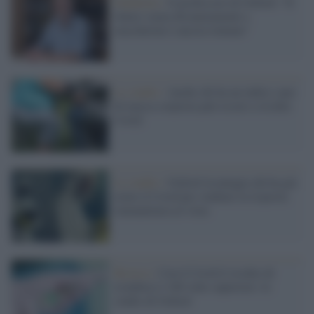
Pandemia /
Il professore di Oxford: "Il
futuro senza distanziamenti e
mascherine è ancora lontano"
Lo studio /
Anche chi ha un indice sano
di massa corporea può essere a rischio
Covid
Lo studio /
Oxford ricontagia chi ha già
avuto il Covid per studiare la risposta
immunitaria al virus
Ricerca /
Con il Covid il rischio di
trombosi è 100 volte superiore: lo
studio di Oxford