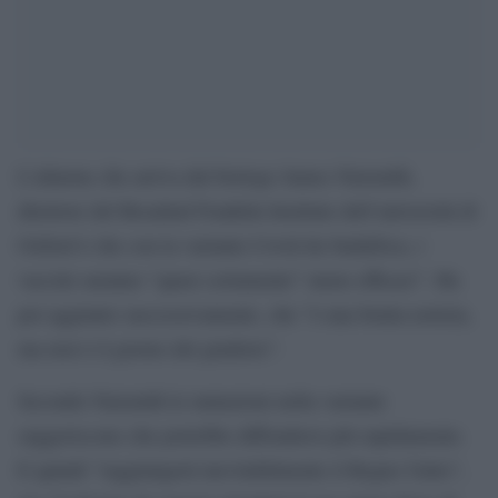
L’allarme che arriva dal biologo James Naismith,
direttore del Rosalind Franklin Institute dell’università di
Oxford è che con la variante Covid da Sudafrica, i
vaccini saranno “quasi certamente” meno efficaci”. Ha
poi aggiunto successivamente, che ”è una brutta notizia,
ma non è il giorno del giudizio”.
Secondo Naismith le mutazioni nella variante
suggeriscono che potrebbe diffondersi più rapidamente.
E quindi ”raggiungerà inevitabilmente il Regno Unito”,