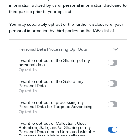
information utilized by us or personal information disclosed to
third parties prior to your opt-out.
Il ricordo /
Le radici di Francesco Guccini
You may separately opt-out of the further disclosure of your
personal information by third parties on the IAB’s list of
downstream participants.
Personal Data Processing Opt Outs
This information may also be disclosed by us to third parties
L'anniversario /
90 anni di Yves Saint Laurent, tra moda e
on the IAB’s List of Downstream Participants that may further
I want to opt-out of the Sharing of my
scandali
disclose it to other third parties.
personal data.
Opted In
Please note that this website/app uses one or more Google
services and may gather and store information including but
I want to opt-out of the Sale of my
Personal Data.
not limited to your visit or usage behaviour. You may click to
Opted In
grant or deny consent to Google and its third-party tags to
use your data for below specified purposes in below Google
I want to opt-out of processing my
consent section.
Personal Data for Targeted Advertising.
Opted In
I want to opt-out of Collection, Use,
Retention, Sale, and/or Sharing of my
Personal Data that Is Unrelated with the