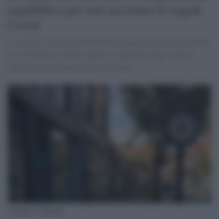
repubblica per non accettare le regole
Covid
Il consiglio comunale di Oroville ha approvato una risoluzione
in cui afferma di volersi opporre a qualsiasi legge statale o
federale che ritenga un abuso di potere.
Oroville, California