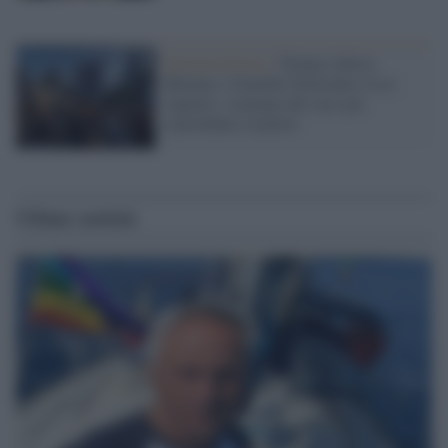
Estrema Destra /
Trump schiera
Marines e Guardia Nazionale a Los
Angeles: strategia del caos per
consolidare il potere
Ultime notizie