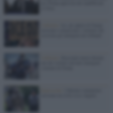
pro-Trump approvata dai repubblicani
in Texas
California /
Ice: gli sgherri di Trump
arrestano e minacciano i volontari che
assistono gli immigrati nei tribunali
California /
Bracciante muore durante
uno dei violenti raid anti-immigrati
scatenati da Trump
Repressione /
I Marines statunitensi
arrestano un civile a Los Angeles