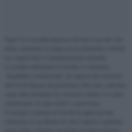
Negli Usa è accaduto qualcosa che non si era mai visto
prima, nonostante le sempre accese polemiche e frizioni
tra i singoli Stati e l’amministrazione nazionale.
La località californiana di Oroville si è dichiarata
“Repubblica costituzionale” per opporsi alle restrizioni
anti-Covid imposte dal governatore dello stato, ennesimo
segno delle polemiche fra l’esecutivo statale e le contee
settentrionali, di segno rurale e conservatore.
Il consiglio comunale di Oroville ha approvato una
risoluzione in cui afferma di volersi opporre a qualsiasi
legge statale o federale che ritenga un abuso di potere.