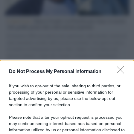
L'intervista /
Marco Croatti e la Flottilla per Gaza: le nostre
vele gonfie grazie alla sollevazione popolare
Il Senatore M5S racconta la sua esperienza sulle barche cariche di
aiuti umanitari assalite dall'esercito israeliano. Una guerra atroce,
il tentativo di disumanizzazione delle vittime, il servilismo del
governo italiano e degli altri europei, il ritorno al colonialismo.
L'importanza dei movimenti.
Do Not Process My Personal Information
Palestina /
Il Board of Peace di Trump assegna il primo
contratto per un rudimentale avamposto militare a Gaza
If you wish to opt-out of the sale, sharing to third parties, or
processing of your personal or sensitive information for
targeted advertising by us, please use the below opt-out
section to confirm your selection.
L'evento /
La Sila diventa un palcoscenico naturale: nasce “A
Farla Amare Comincia Tu – Opera Sila”
Please note that after your opt-out request is processed you
may continue seeing interest-based ads based on personal
information utilized by us or personal information disclosed to