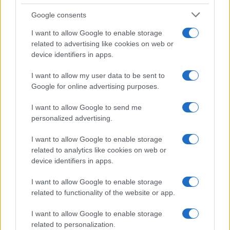
Syndication
Culture
Google consents
Salute
Globalist
I want to allow Google to enable storage
related to advertising like cookies on web or
Megachip
Globalscience
device identifiers in apps.
GiULia
Globalsport
I want to allow my user data to be sent to
Google for online advertising purposes.
Prima Pagina
I want to allow Google to send me
personalized advertising.
Giornale dello
Chi siamo
I want to allow Google to enable storage
Spettacolo
related to analytics like cookies on web or
Contributors
device identifiers in apps.
Wondernet
Facebook
I want to allow Google to enable storage
Giuliana Sgrena
related to functionality of the website or app.
Twitter
I want to allow Google to enable storage
Google News
related to personalization.