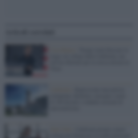
Articoli correlati
Casa Bianca /
Trump vuole bloccare la
legge sui collegi della California, ma
non ha obiettato per la stessa misura in
Texas
California /
Repressione maccartista
trumpiana: Berkeley consegna i nomi
di 160 docenti e studenti accusati di
antisemitismo
Stati Uniti /
California pronta a nuovi
collegi per bilanciare la truffa elettorale