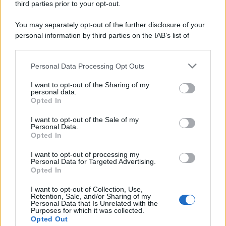
third parties prior to your opt-out.
Il ricordo /
Le radici di Francesco Guccini
You may separately opt-out of the further disclosure of your
personal information by third parties on the IAB’s list of
downstream participants.
Personal Data Processing Opt Outs
This information may also be disclosed by us to third parties
L'anniversario /
90 anni di Yves Saint Laurent, tra moda e
on the IAB’s List of Downstream Participants that may further
I want to opt-out of the Sharing of my
scandali
disclose it to other third parties.
personal data.
Opted In
Please note that this website/app uses one or more Google
services and may gather and store information including but
I want to opt-out of the Sale of my
Personal Data.
not limited to your visit or usage behaviour. You may click to
Opted In
grant or deny consent to Google and its third-party tags to
use your data for below specified purposes in below Google
I want to opt-out of processing my
consent section.
Personal Data for Targeted Advertising.
Opted In
I want to opt-out of Collection, Use,
Retention, Sale, and/or Sharing of my
Personal Data that Is Unrelated with the
Purposes for which it was collected.
Opted Out