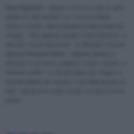
Verso il processo
– Kumar si trovava in cella da aprile,
quando era stato arrestato con l’accusa di tentata
violenza sessuale, dopo la denuncia di una giovane del
villaggio. “Non sappiamo quando si terrà il processo, la
data non è ancora stata fissata”, ha affermato l’avvocato
difensore Parshuram Mishra. “Abbiamo ottenuto la
libertà per la sua buona condotta in carcere e perché si è
dichiarato pentito”. Le duemila donne del villaggio si
augurano tuttavia che stavolta il corso della giustizia sia
lento: vogliono poter godere di tutti i sei mesi di bucati
gratuiti.