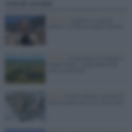
Articoli correlati
Omicidio /
Lapidata a 12 anni per
adulterio: in Pakistan indaga la polizia
Tel Aviv /
Israele dedica un villaggio a
Donald Trump: "ringraziamento per
averci riconosciuto"
Russia /
Orrore in Siberia: ritrovate 54
mani mozzate in un sacco sotto la neve