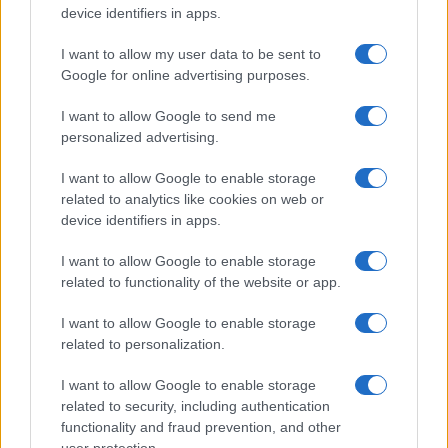
Megachip
Globalscience
device identifiers in apps.
GiULia
Globalsport
I want to allow my user data to be sent to
Google for online advertising purposes.
Prima Pagina
I want to allow Google to send me
personalized advertising.
Giornale dello
Chi siamo
I want to allow Google to enable storage
Spettacolo
related to analytics like cookies on web or
Contributors
device identifiers in apps.
Wondernet
Facebook
I want to allow Google to enable storage
Giuliana Sgrena
related to functionality of the website or app.
Twitter
I want to allow Google to enable storage
Google News
related to personalization.
Mastodon
I want to allow Google to enable storage
related to security, including authentication
Cookie Policy
functionality and fraud prevention, and other