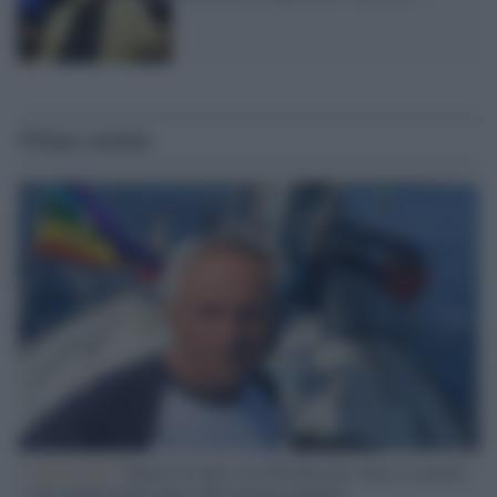
Ultime notizie
L'intervista /
Marco Croatti e la Flottilla per Gaza: le nostre
vele gonfie grazie alla sollevazione popolare