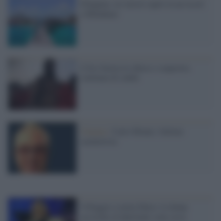
Filippine, tre turisti rapiti in un resort
a Mindanao
L'Isis brucia le chiese e sequestra
centinaia di caldei
Cinema /
Carlo Monni, l'ultimo
caratterista
Villaggio a ruota libera: le donne
accostate al Quirinale sono cessi