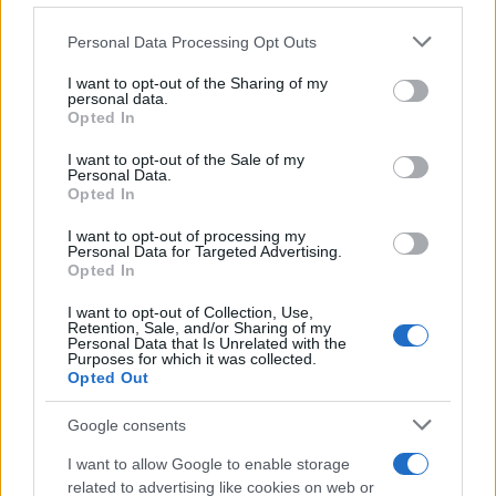
Personal Data Processing Opt Outs
This information may also be disclosed by us to third parties
Il conflitto /
La mafia russa e l'arma del caos
on the IAB’s List of Downstream Participants that may further
I want to opt-out of the Sharing of my
disclose it to other third parties.
personal data.
Opted In
Please note that this website/app uses one or more Google
services and may gather and store information including but
I want to opt-out of the Sale of my
Personal Data.
not limited to your visit or usage behaviour. You may click to
Opted In
grant or deny consent to Google and its third-party tags to
use your data for below specified purposes in below Google
I want to opt-out of processing my
consent section.
Personal Data for Targeted Advertising.
Opted In
I want to opt-out of Collection, Use,
Retention, Sale, and/or Sharing of my
Personal Data that Is Unrelated with the
Purposes for which it was collected.
Opted Out
Syndication
Culture
Google consents
Salute
Globalist
I want to allow Google to enable storage
related to advertising like cookies on web or