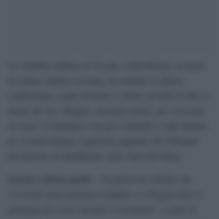
Un cittadino indiano di 20 anni, Lalan Kumar, accusato
di tentata violenza sessuale, ha ottenuto la libertà
condizionale a patto di lavare e stirare gli abiti di tutte le
donne del suo villaggio, nessuna esclusa, per i prossimi
sei mesi. L’ordinanza a dir poco inusuale è stata firmata
da Avinash Kumar, magistrato aggiunto del Tribunale
del distretto di Madhubani, nello Stato del Bihar.
Lavare e stirare gratis
– Il giudice ha stabilito che
l’accusato potrà rientrare a Majhor, il villaggio dove si
guadagna da vivere facendo “il lavandaio”, a patto di