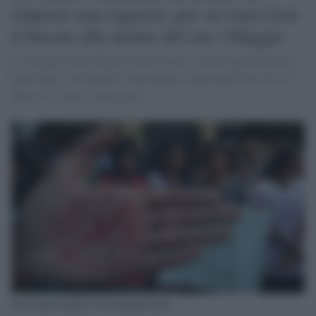
stuprare una ragazza: per sei mesi farà
il bucato alle donne del suo villaggio
Il ventenne Lalan Kumar dovrà lavare e stirare gratuitamente i
panni delle sue duemile concittadine, acquistando lui stesso i
detersivi e tutto il necessario
Rito tribale indiano con bambine nude