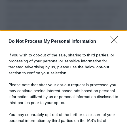
Il Senatore M5S racconta la sua esperienza sulle barche cariche di
aiuti umanitari assalite dall'esercito israeliano. Una guerra atroce,
il tentativo di disumanizzazione delle vittime, il servilismo del
governo italiano e degli altri europei, il ritorno al colonialismo.
L'importanza dei movimenti.
Do Not Process My Personal Information
Il lutto /
Addio a Francesco Guccini, il poeta della canzone
d’autore italiana
If you wish to opt-out of the sale, sharing to third parties, or
processing of your personal or sensitive information for
targeted advertising by us, please use the below opt-out
section to confirm your selection.
L'anniversario /
90 anni di Yves Saint Laurent, tra moda e
scandali
Please note that after your opt-out request is processed you
may continue seeing interest-based ads based on personal
information utilized by us or personal information disclosed to
third parties prior to your opt-out.
Perché i centri di intrattenimento per famiglie investono in
You may separately opt-out of the further disclosure of your
attrazioni ad alta tecnologia
personal information by third parties on the IAB’s list of
downstream participants.