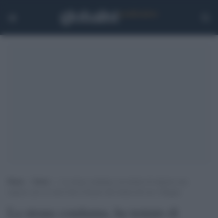
Home
>
Esteri
>
La strana condanna, ha tentato di stuprare una
ragazza: per sei mesi farà il bucato alle donne del suo villaggio
La strana condanna, ha tentato di