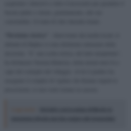
acquistare i detersivi e tutto il necessario per garantire il
bucato pulito e stirato, gratuitamente, alle sue
concittadine. Si tratta di oltre duemila donne.
“Decisione storica”
– Intervistate dai media locali, le
abitanti di Majhor si sono dichiarate entusiaste della
decisione. “E’ una scelta storica, del tutto inaspettata”,
ha dichiarato Nasima Khatoon, eletta alcuni mesi fa a
capo del consiglio del villaggio. Al lei il giudice ha
assegnato il compito di vigilare che Kumar rispetti le
prescrizioni, se non vorrà tornare in carcere.
Leggi anche:
Dal tabù a un'occasione di libertà: la
menopausa diventa una fase sempre più riconosciuta