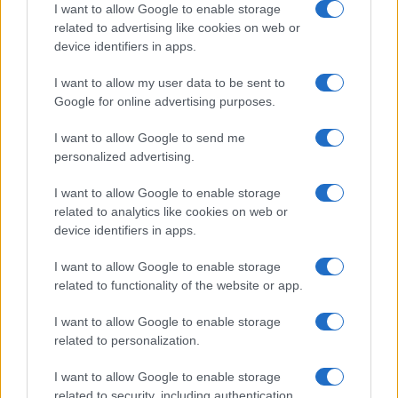
Salute
Globalist
I want to allow Google to enable storage
related to advertising like cookies on web or
Megachip
Globalscience
device identifiers in apps.
GiULia
Globalsport
I want to allow my user data to be sent to
Google for online advertising purposes.
Prima Pagina
I want to allow Google to send me
personalized advertising.
Giornale dello
Chi siamo
I want to allow Google to enable storage
Spettacolo
related to analytics like cookies on web or
Contributors
device identifiers in apps.
Wondernet
Facebook
I want to allow Google to enable storage
Giuliana Sgrena
related to functionality of the website or app.
Twitter
I want to allow Google to enable storage
Google News
related to personalization.
Mastodon
I want to allow Google to enable storage
related to security, including authentication