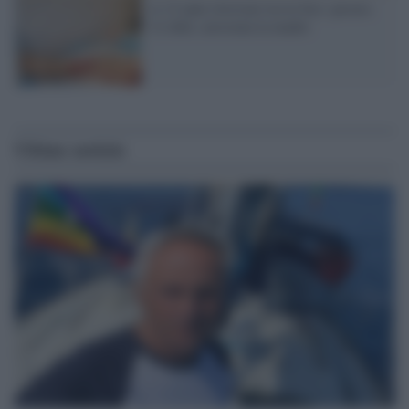
A 12 anni ritrovato tra le feci: pesava
12 chili, arrestata la madre
Ultime notizie