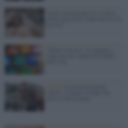
Ancora violenza negli Usa: a Utah la
polizia spara ad un 13enne autistico con
una crisi
"Infilaci il tuo arco": la campagna a
doppi sensi pro-condom dà scandalo
nello Utah
Canada /
Il caso di un mormone
radicale: 27 mogli e 145 figli. Ma
adesso rischia la galera