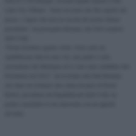
folla di 2.100 delegati, secondo quanto riporta il Salt
Lake City Tribune. “Sono un uomo che dice quello che
pensa, e sapete che non ero un fan del nostro ultimo
presidente”, ha proseguito Romney, dal 2018 senatore
dello Utah.
“Potete fischiare quanto volete. Sono stato un
repubblicano tutta la mia vita, mio padre è stato
governatore del Michigan ed io sono stato candidato alla
Presidenza nel 2012”, ha ricordato alla folla Romney,
che dopo un richiamo alla calma da parte di Derek
Brown, presidente dei Repubblicani dello Utah, ha
potuto concludere il suo intervento con un appello
all’unità.