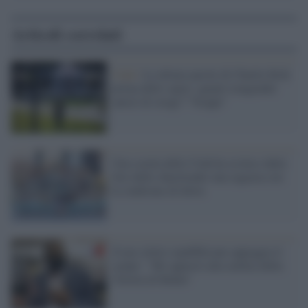
Articoli correlati
Utah /
Le ultime parole di Charlie Kirk
prima dello sparo: quanti trangender
autori di stragi? "Troppi"
Una scuola dello Utah ha escluso dalla
foto delle cheerleader una ragazza con
la sindrome di down
Il neo-eletto repubblicano appoggia il
'golpe': "Mi opporrò alla ratifica della
vittoria di Biden"