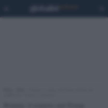
Home
>
Esteri
>
Romney, il senatore anti-Trump contestato dai
repubblicani: “Traditore e comunista”
Romney, il senatore anti-Trump