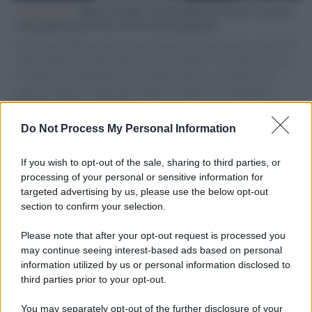
L'intervista /
Marco Croatti e la Flottilla per Gaza: le nostre
vele gonfie grazie alla sollevazione popolare
Il Senatore M5S racconta la sua esperienza sulle barche cariche di
aiuti umanitari assalite dall'esercito israeliano. Una guerra atroce,
il tentativo di disumanizzazione delle vittime, il servilismo del
governo italiano e degli altri europei, il ritorno al colonialismo.
L'importanza dei movimenti.
Do Not Process My Personal Information
Il medagliere /
Europei di nuoto: Pellecani guida una super
Italia
If you wish to opt-out of the sale, sharing to third parties, or
processing of your personal or sensitive information for
targeted advertising by us, please use the below opt-out
section to confirm your selection.
Il centenario /
A L'Aquila arriva la mostra "TITO, 100 anni
attraverso la forma"
Please note that after your opt-out request is processed you
may continue seeing interest-based ads based on personal
information utilized by us or personal information disclosed to
third parties prior to your opt-out.
L'attesa /
Un estate di calcio: tra Mondiali e Serie A
You may separately opt-out of the further disclosure of your