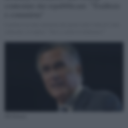
contestato dai repubblicani: "Traditore
e comunista"
Il politico era alla convention del partito nello Utah ed è stato
contestato. La replica: "Non vi sentite in imbarazzo?"
Mitt Romney