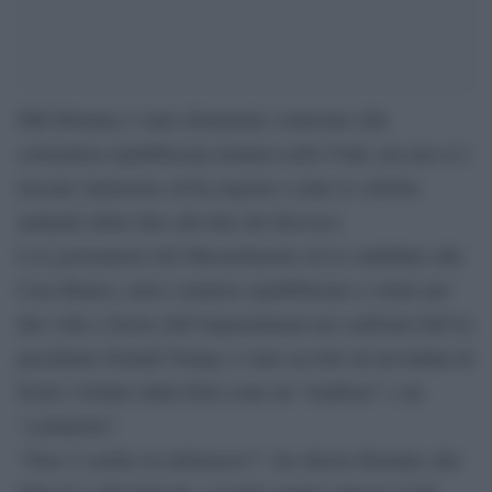
Mitt Romney è stato duramente contestato alla
convention repubblicana tenutasi nello Utah, ma non si è
lasciato intimorire ed ha risposto a tutte le critiche,
andando dritto fino alla fine del discorso.
L’ex governatore del Massachusetts ed ex candidato alla
Casa Bianca, unico senatore repubblicano a votare per
due volte a favore dell’impeachment nei confronti dell’ex
presidente Donald Trump, è stato accolto da un’ondata di
fischi e bollato dalla folla come un “traditore” e un
“comunista”.
“Non vi sentite in imbarazzo?”, ha chiesto Romney alla