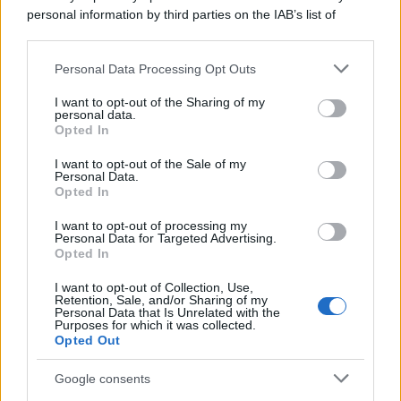
personal information by third parties on the IAB’s list of
downstream participants.
Personal Data Processing Opt Outs
This information may also be disclosed by us to third parties
Imperialismo /
Petrolio e prepotenze di Trump: una società
on the IAB’s List of Downstream Participants that may further
I want to opt-out of the Sharing of my
legata a 'Donald' vuole perforare la Groenlandia senza
disclose it to other third parties.
personal data.
autorizzazione
Opted In
Please note that this website/app uses one or more Google
services and may gather and store information including but
I want to opt-out of the Sale of my
Personal Data.
not limited to your visit or usage behaviour. You may click to
Opted In
grant or deny consent to Google and its third-party tags to
use your data for below specified purposes in below Google
I want to opt-out of processing my
consent section.
Personal Data for Targeted Advertising.
Opted In
I want to opt-out of Collection, Use,
Retention, Sale, and/or Sharing of my
Personal Data that Is Unrelated with the
Purposes for which it was collected.
Opted Out
Syndication
Culture
Google consents