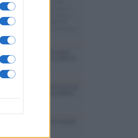
e cariche di aiuti umanitari assalite
sercito israeliano. Una guerra atroce, il
ivo di disumanizzazione delle vittime, il
ismo del governo italiano e degli altri
ei, il ritorno al colonialismo. L'importanza
ovimenti.
enze /
Sale il numero degli acquisti
e in Europa e aumentano le vendite di
oli second hand
Un partito progressista e di sinistra che
acca sul riarmo ha un serio problema
so /
Trump ha quasi esaurito l'arsenale
ma il tycoon smentisce