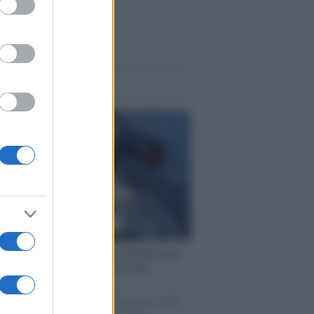
me notizie
ervista /
Marco Croatti e la Flottilla per
 le nostre vele gonfie grazie alla
vazione popolare
natore M5S racconta la sua esperienza sulle