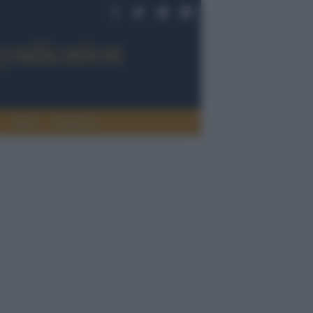
Sport
Tendenze