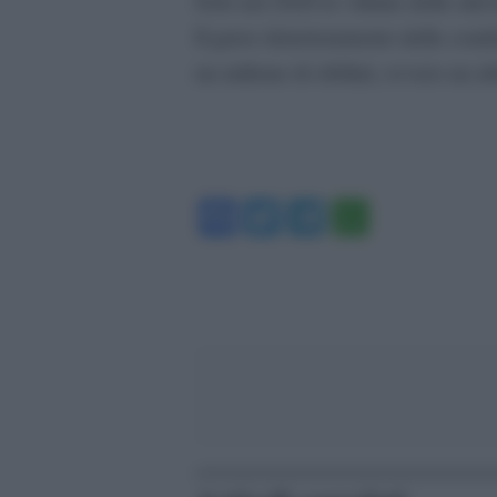
Solo nel 2020 le vittime delle attiv
Il grave deterioramento delle condi
un milione di sfollati, ovvero un ab
Facebook
Twitter
Telegram
WhatsA