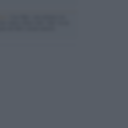
anca /
Caso Mps: i pm milanesi ora
ono vederci chiaro sulle “chat” tra un
ente del Mef e alcuni ministri