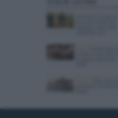
Articoli correlati
Arrestato in Ucraina un
mercenario di Messina
impiegato a fianco delle
milizie filo-russe
Libia /
18 morti negli s
in Libia, al Sarraj dà l'o
di sparare sulle milizie
ribelli
Scontri /
Libia, milizie 
governative: 52 morti ier
Tripoli