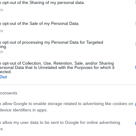
o il ministro, sono stati trovati nel luogo
o opt-out of the Sharing of my personal data.
ogle consent section.
 al momento, sono ancora “confuse”.
In
ermata dalle autorità del Burkina Faso.
o opt-out of the Sale of my Personal Data.
mazioni sulla sorte del giornalista irlandese
In
Ulti
me ai colleghi iberici né nel cittadino burkinabè,
to opt-out of processing my Personal Data for Targeted
ing.
he è stato dato per disperso in seguito
In
o opt-out of Collection, Use, Retention, Sale, and/or Sharing
ervizio sulla caccia illegale.
ersonal Data that Is Unrelated with the Purposes for which it
lected.
esenti numerose milizie jihadiste ma non è
Out
e a loro o a criminali comuni.
consents
orestali, formatori e giornalisti occidentali, era
o allow Google to enable storage related to advertising like cookies on
da Fada N’Gourma-Pama, nell’Est del Paese.
L'int
evice identifiers in apps.
Gaza:
ite nell’assalto.
solle
o allow my user data to be sent to Google for online advertising
to la fonte, sono stati nascosti in un bosco nelle
s.
Il Se