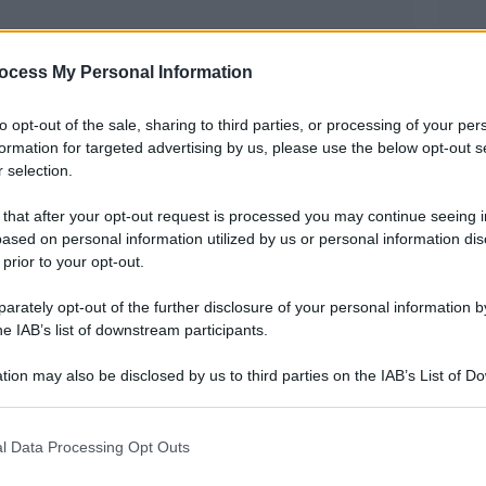
ocess My Personal Information
to opt-out of the sale, sharing to third parties, or processing of your per
formation for targeted advertising by us, please use the below opt-out s
 selection.
 that after your opt-out request is processed you may continue seeing i
ased on personal information utilized by us or personal information dis
 prior to your opt-out.
giornalisti che seguivano una pattuglia anti-
rately opt-out of the further disclosure of your personal information by
urkina Faso.
he IAB’s list of downstream participants.
uccisi, mentre nulla si sa degli altri presenti,
tion may also be disclosed by us to third parties on the IAB’s List of 
 that may further disclose it to other third parties.
ampa il ministro degli Esteri spagnolo, Arancha
 that this website/app uses one or more Google services and may gath
l Data Processing Opt Outs
including but not limited to your visit or usage behaviour. You may click 
 to Google and its third-party tags to use your data for below specifi