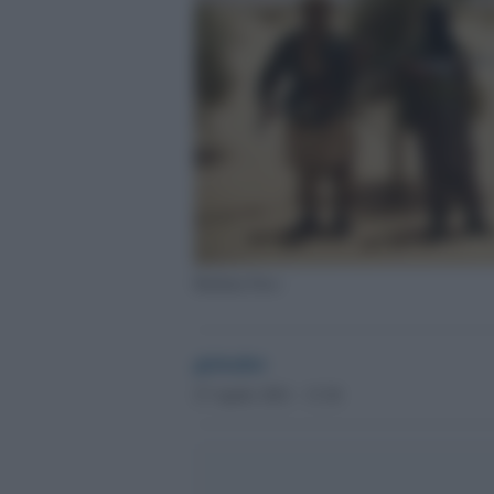
Burkina Faso
globalist
27 Aprile 2021 - 13.36