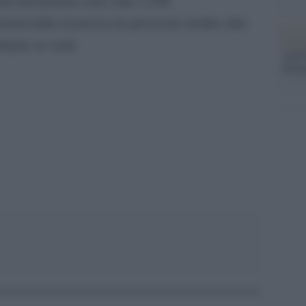
ità terroristiche sono state 2.200.
zioni della sicurezza ha provocato inoltre oltre
La b
itante su venti.
vogli
dirig
pp