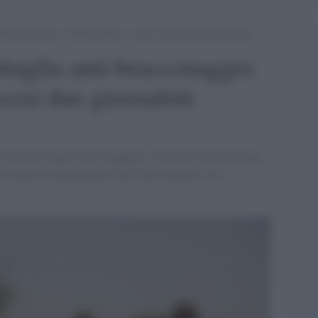
i-bracconaggio in Burkina Faso, uccisi due giornalisti spagnoli
tuglia anti-bracconaggio
cisi due giornalisti
 ministra degli Esteri spagnola, Arancha Gonzalez Laya.
 armati ad una pattuglia anti-bracconaggio con i