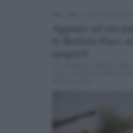
Home
>
Esteri
>
Agguato ad una pattuglia ant
Agguato ad una pat
in Burkina Faso, uc
spagnoli
Lo ha comunicato in conferenza stampa la
L'attacco avvenuto da un gruppo di uomini
giornalisti al seguito