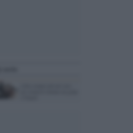
i anche
Libia sempre più nel caos:
gli islamisti tentano un golpe
a Tripoli