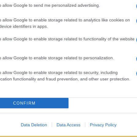
.
barch
to allow Google to send me personalized advertising.
dall'e
tentat
nell’orbita dell’offensiva jihadista in Sahel.
o allow Google to enable storage related to analytics like cookies on
servil
evice identifiers in apps.
europ
primo sequestro di un cittadino europeo, una
dei m
a in una miniera di manganese a Tambao della
o allow Google to enable storage related to functionality of the website
llora.
Tend
onlin
a islamista si è estesa dall’area settentrionale
o allow Google to enable storage related to personalization.
artic
ger, al resto del Paese, in particolare l’Est, dove
o allow Google to enable storage related to security, including
lle milizie, che hanno inoltre aizzato le tensioni
cation functionality and fraud prevention, and other user protection.
Pd /
si sp
gurano Ansarul Islam, la filiale di Al Qaeda nel
CONFIRM
ell’Islam e dei musulmani (Gsim), e lo Stato
 che hanno anche aizzato le tensioni
Il ca
Data Deletion
Data Access
Privacy Policy
Usa, 