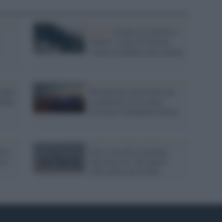
Libia /
Scontri tra milizie a
Tripoli: colpo di mortaio
vicino all'ambasciata italiana
contri
Reclutavano mercenari per
rdine
combattere in Ucraina:
arrestati 6 skinhead italiani
pro-
Siria: missile israeliano
i a
intercetta un "bersaglio"
sulle alture del Golan