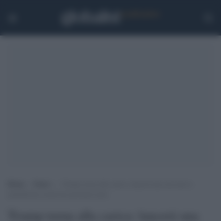
Home
>
Esteri
>
Trump torna alla carica: lancerà una sua nuova
piattaforma social nei prossimi mesi
Trump torna alla carica: lancerà una