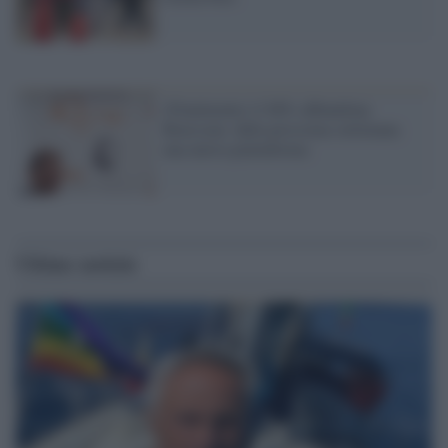
(Finalmente) il M5s abbandona
Rousseau: dalla prossima settimana
una nuova piattaforma
Ultime notizie