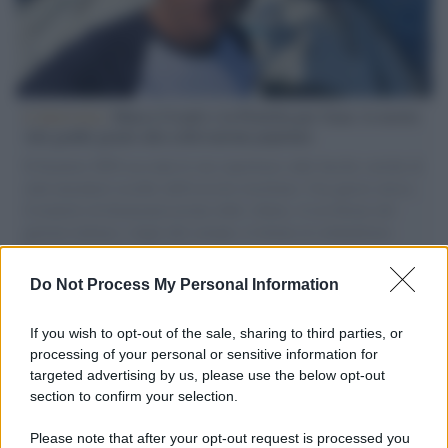
L'intervista /
Marco Croatti e la Flottilla per Gaza: le nostre
vele gonfie grazie alla sollevazione popolare
Il Senatore M5S racconta la sua esperienza sulle barche cariche di
aiuti umanitari assalite dall'esercito israeliano. Una guerra atroce,
il tentativo di disumanizzazione delle vittime, il servilismo del
governo italiano e degli altri europei, il ritorno al colonialismo.
L'importanza dei movimenti.
Do Not Process My Personal Information
Tel Aviv /
La “vittoria totale” di Israele significa una guerra
senza fine
If you wish to opt-out of the sale, sharing to third parties, or
processing of your personal or sensitive information for
targeted advertising by us, please use the below opt-out
section to confirm your selection.
Vangelo /
La vita si intreccia con le paure come il giorno
succede alla notte
Please note that after your opt-out request is processed you