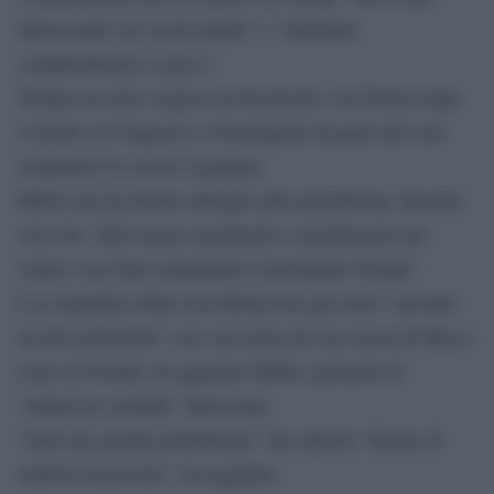
interessante sui social media” e “ridefinirà
completamente il gioco”.
Trump era stato sospeso da Facebook e da Twitter dopo
l’assalto al Congresso a Washington da parte dei suoi
sostenitori lo scorso 6 gennaio.
Miller non ha fornito dettagli sulla piattaforma, dicendo
solo che “tutti stanno aspettando e guarderanno per
vedere cosa farà esattamente il presidente Trump”.
L’ex inquilino della Casa Bianca ha già avuto “incontri
ad alto potenziale” con vari team nel suo resort di Mar-a-
Lago in Florida, ha aggiunto Miller, parlando di
“numerose aziende” interessate.
“Sarà una grande piattaforma” che attirerà “decine di
milioni di persone”, ha aggiunto.