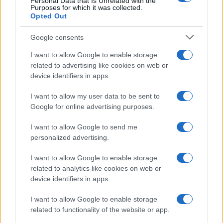
Personal Data that Is Unrelated with the
Purposes for which it was collected.
Opted Out
Syndication
Culture
Google consents
Salute
Globalist
I want to allow Google to enable storage
related to advertising like cookies on web or
Megachip
Globalscience
device identifiers in apps.
GiULia
Globalsport
I want to allow my user data to be sent to
Google for online advertising purposes.
Prima Pagina
I want to allow Google to send me
personalized advertising.
Giornale dello
Chi siamo
I want to allow Google to enable storage
Spettacolo
related to analytics like cookies on web or
Contributors
device identifiers in apps.
Wondernet
Facebook
I want to allow Google to enable storage
Giuliana Sgrena
related to functionality of the website or app.
Twitter