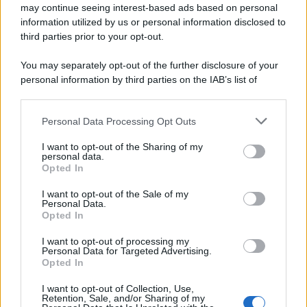
may continue seeing interest-based ads based on personal
information utilized by us or personal information disclosed to
third parties prior to your opt-out.
La scoperta /
Oplontis, le vittime dell’eruzione del Vesuvio
You may separately opt-out of the further disclosure of your
furono più numerose del previsto
personal information by third parties on the IAB’s list of
downstream participants.
Personal Data Processing Opt Outs
This information may also be disclosed by us to third parties
Il medagliere /
Europei di nuoto: Pellecani guida una super
on the IAB’s List of Downstream Participants that may further
I want to opt-out of the Sharing of my
Italia
disclose it to other third parties.
personal data.
Opted In
Please note that this website/app uses one or more Google
services and may gather and store information including but
I want to opt-out of the Sale of my
Personal Data.
not limited to your visit or usage behaviour. You may click to
Opted In
grant or deny consent to Google and its third-party tags to
use your data for below specified purposes in below Google
I want to opt-out of processing my
consent section.
Personal Data for Targeted Advertising.
Opted In
I want to opt-out of Collection, Use,
Retention, Sale, and/or Sharing of my