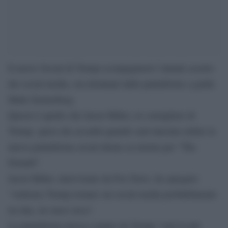
Il nuovo Social di Trump scompaginerà l’attuale assetto
dei social media, ora dominati dalle piattaforme a guida
Mark Zuckerberg.
Questo è quello che Jason Miller, ex consigliere di
Trump, spera che accadrà quando sarà lanciata online la
nuova piattaforma social ideata su misura per “The
Donald”.
Jason Miller, intervistato da Fox News, ha spiegato:
“vedremo Trump tornare sui social media probabilmente
tra due, tre mesi circa”.
La piattaforma messa a punto da Trump “sarà la più