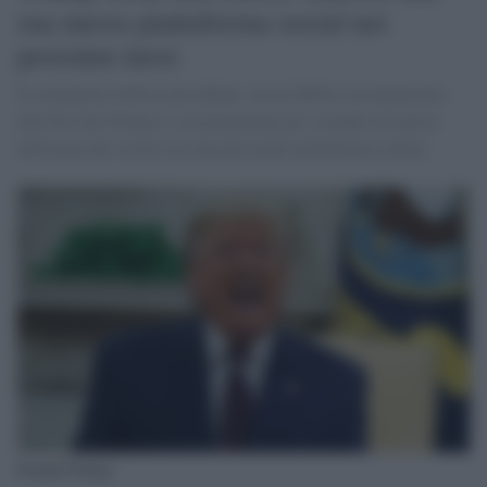
sua nuova piattaforma social nei
prossimi mesi
Il consigliere dell'ex presidente, Jason Miller, ha annunciato
alla Fox che Trump si sta preparando per scendere di nuovo
nell'arena dei social con una personale piattaforma online
Donald Trump