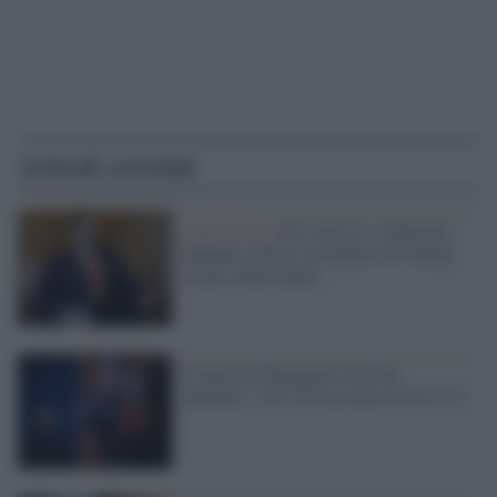
Articoli correlati
L'inchiesta /
Atti eversivi: in Brasile
indagine sull'ex consigliere di Trump
vicino a Bolsonaro
Il capo del Pentagono alla fine
ammette: "L'F-35 è un aereo di m***a"