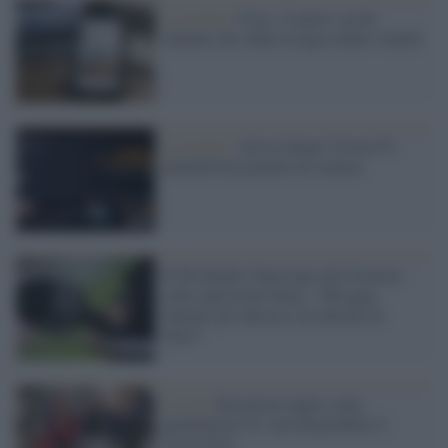
La novità /
Ivory: il nuovo social
italiano che sfida la logica della viralità
La novità /
Arriva Smart Vision Tv:
piattaforma gratuita di cinema
Il Pd chiede l'intervento del Governo
sulla 'questione Dazn': "Bisogna
tutelare gli interessi di milioni di
tifosi"
Covid /
Dal primo luglio sulla
piattaforma 'Io' sarà disponibile il
Green Pass