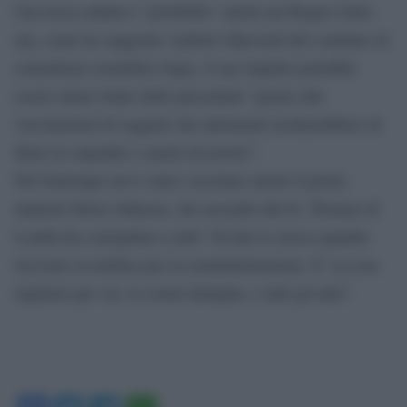
Una terza ondata è ”probabile” anche nel Regno Unito
ma, come ha suggerito Andrew Hayward del comitato di
consulenza scientifica Sage, il suo impatto potrebbe
essere meno letale delle precedenti ”grazie alle
vaccinazioni di soggetti che altrimenti rischierebbero di
finire in ospedale o anche di morire”.
Nel frattempo ieri è stato vaccinato anche il primo
ministro Boris Johnson, che uscendo dal St. Thomas di
Londra ha consigliato a tutti ”di fare lo stesso quando
ricevono la notifica per la somministrazione. E’ la cosa
migliore per voi, la vostra famiglia, e tutti gli altri”.