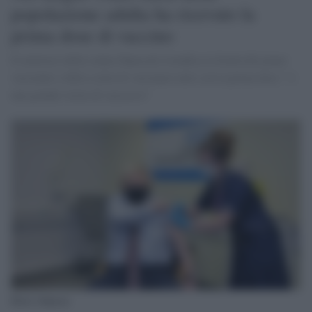
popolazione adulta ha ricevuto la
prima dose di vaccino
Il ministro della salute Hancock rivendica la bontà del piano
vaccinale e della scelta di vaccinare tutti con la prima dose " è
una grande storia di successo"
Boris Johnson