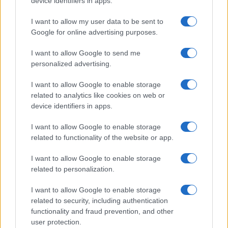
device identifiers in apps.
GiULia
Globalsport
I want to allow my user data to be sent to
Google for online advertising purposes.
Prima Pagina
I want to allow Google to send me
personalized advertising.
Giornale dello
Chi siamo
I want to allow Google to enable storage
Spettacolo
related to analytics like cookies on web or
Contributors
device identifiers in apps.
Wondernet
Facebook
I want to allow Google to enable storage
Giuliana Sgrena
related to functionality of the website or app.
Twitter
I want to allow Google to enable storage
Google News
related to personalization.
Mastodon
I want to allow Google to enable storage
related to security, including authentication
Cookie Policy
functionality and fraud prevention, and other
user protection.