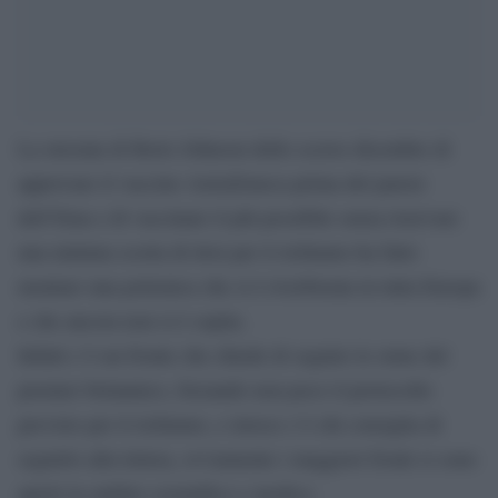
La sterzata di Boris Johnson dello scorso dicembre di
approvare il vaccino AstraZeneca prima del parere
dell’Ema e di vaccinare il più possibile senza riservare
una minima scorta di dosi per il richiamo ha fatto
montare una polemica che si è riverberata in tutta Europa
e che ancora non si è sopita.
Infatti c’è un fronte che chiede di seguire le orme del
premier britannico, forzando non poco il protocollo
previsto per il richiamo, e invece c’è chi consiglia di
seguirlo alla lettera, ovviamente i maggiori fronti si sono
aperti in ambito scientifico e medico.