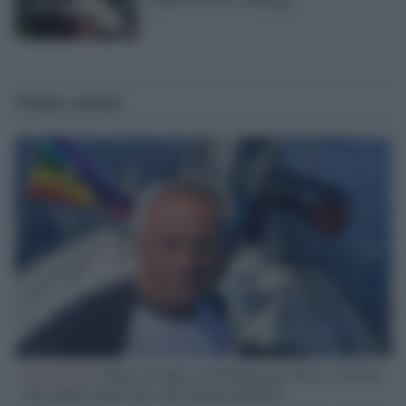
Ultime notizie
L'intervista /
Marco Croatti e la Flottilla per Gaza: le nostre
vele gonfie grazie alla sollevazione popolare