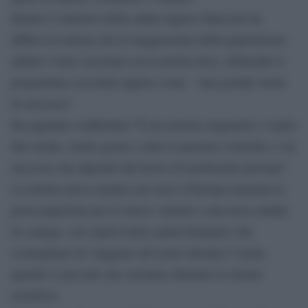
Intanto il ministro della salute inglese Hancock ha
diffuso la notizia che la maggioranza della popolazione
adulta è stata vaccinata con la prima dose, definendo il
programma vaccinale inglese come “una grande storia
di successo”.
Ha aggiunto soddisfatto:”È un enorme traguardo e voglio
dire molte, molte grazie a tutte le persone coinvolte, è un
successo che dipende dal lavoro di moltissime persone”.
La notizia arriva mentre nel resto d’Europa aumenta la
preoccupazione per le nuove varianti e una terza ondata
di contagi, con esperti della sanità britannici che
sconsigliano di viaggiare all’estero durante l’estate,
quando si prevede che verranno allentate le misure
restrittive.