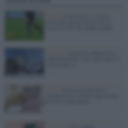
Calcio /
Covid e Serie A, il nuovo
protocollo: partite rinviate solo se
positivo il 35% del 'gruppo squadra'
Pandemia /
Green pass obbligatorio e
cabinovie all'80%: ecco come riparte il
settore dello sci
Salute /
Nuovo protocollo per le
amministrative: istituiti seggi speciali
per chi è in quarantena
Covid-19 /
Come saranno