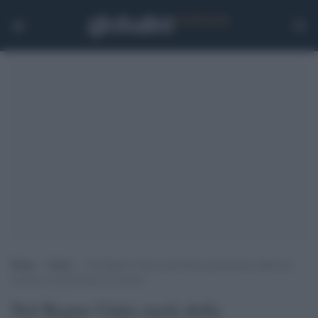
Home
>
Esteri
>
Nel Regno Unito metà della popolazione adulta ha
ricevuto la prima dose di vaccino
Nel Regno Unito metà della