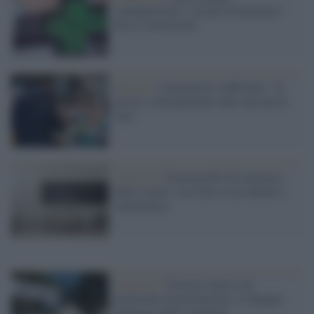
somministrati i vaccini in farmacia?
Ecco il protocollo
Vaccini /
I farmacisti soddisfatti: "Il
nostro coinvolgimento apre una nuova
fase"
Covid-19 /
Il protocollo di sicurezza
nelle scuole: cosa fare se un alunno è
sintomatico
Covid-19 /
Trovata l'intesa sul
protocollo di prevenzione: in Spagna
riaprono mille campeggi