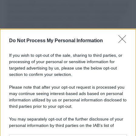
Il Senatore M5S racconta la sua esperienza sulle barche cariche di
aiuti umanitari assalite dall'esercito israeliano. Una guerra atroce,
il tentativo di disumanizzazione delle vittime, il servilismo del
governo italiano e degli altri europei, il ritorno al colonialismo.
L'importanza dei movimenti.
Do Not Process My Personal Information
L'attesa /
Un estate di calcio: tra Mondiali e Serie A
If you wish to opt-out of the sale, sharing to third parties, or
processing of your personal or sensitive information for
targeted advertising by us, please use the below opt-out
section to confirm your selection.
Imperialismo /
Petrolio e prepotenze di Trump: una società
legata a 'Donald' vuole perforare la Groenlandia senza
Please note that after your opt-out request is processed you
autorizzazione
may continue seeing interest-based ads based on personal
information utilized by us or personal information disclosed to
third parties prior to your opt-out.
Musica /
Al maestro Francesco Guccini
You may separately opt-out of the further disclosure of your
personal information by third parties on the IAB’s list of
downstream participants.