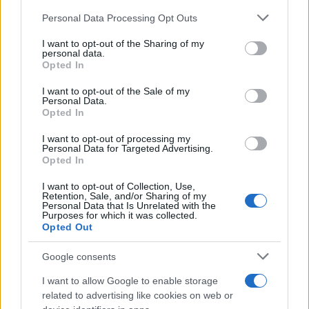
Personal Data Processing Opt Outs
This information may also be disclosed by us to third parties
Il ricordo /
Quando Guccini raccontava le "Cronache
on the IAB’s List of Downstream Participants that may further
I want to opt-out of the Sharing of my
epafaniche": l'intervista all'artista che si definiva un
disclose it to other third parties.
personal data.
'narratore'
Opted In
Please note that this website/app uses one or more Google
services and may gather and store information including but
I want to opt-out of the Sale of my
Personal Data.
not limited to your visit or usage behaviour. You may click to
Opted In
grant or deny consent to Google and its third-party tags to
use your data for below specified purposes in below Google
I want to opt-out of processing my
consent section.
Personal Data for Targeted Advertising.
Opted In
I want to opt-out of Collection, Use,
Retention, Sale, and/or Sharing of my
Personal Data that Is Unrelated with the
Purposes for which it was collected.
Opted Out
Syndication
Culture
Google consents
Salute
Globalist
I want to allow Google to enable storage
related to advertising like cookies on web or
Megachip
Globalscience