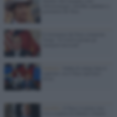
Matthew McConaughey come
Schwarzenegger: potrebbe candidarsi a
governatore del Texas
Il Governatore del Texas scimmiotta
Trump: "Il Covid lo portano gli
immigrati messicani"
Pandemia /
Ondata di contagi dopo le
riaperture: ora il Texas ripristina i
divieti
Xenofobia /
Il Texas è il primo stato
Usa a scegliere di rifiutare i rifugiati