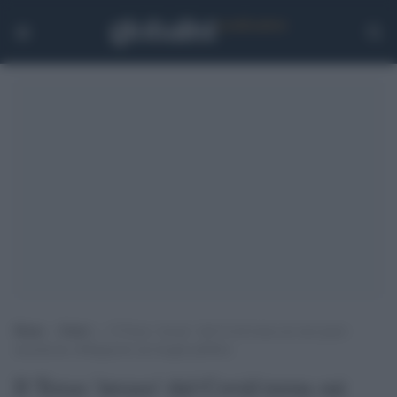
Home
>
Esteri
>
Il Texas ‘invaso’ dal Covid torna sui suoi passi:
mascherine obbligatorie nei luoghi pubblici
Il Texas 'invaso' dal Covid torna sui