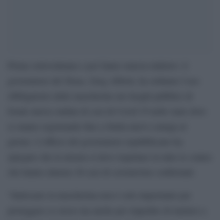
Prima sottovalutano e poi fanno marcia indietro: il
governatore del Texas, Greg Abbott, ha ordinato l’uso
obbligatorio delle mascherine nei luoghi pubblici di
fronte nuova ondata di casi di Covid 19 nello stato dove
si stanno registrando fino a 8mila nuovi contagi al
giorno. L’ufficio del governatore repubblicano ha
spiegato che la misura si deve rispettare in tutte le contee
che hanno almeno 20 casi di coronavirus confermati.
“Indossare la mascherina non è solo importante per
proteggere se stessi ma anche per impedire di mettere a