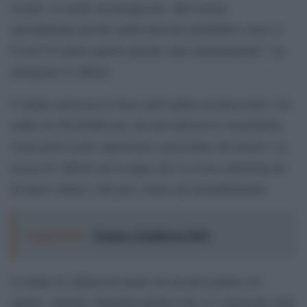
rischio, in modo inconsapevole, altri texani,
specialmente perché molte persone potrebbero avere il
Covid 19 senza saperlo perché sono asintomatiche”, ha
dichiarato il Abbott.
L’ordine autorizza le forze dell’ordine ad intervenire con
multe di 250 dollari per chi non indossa le mascherine,
senza però essere autorizzati a procedere all’arresto. La
mossa di Abbott arriva dopo che la scorsa settimana ha
di nuovo chiuso i bar per evitare gli assembramenti.
Leggi anche:
Trump e il midterm 2026
L’ordine di Abbott ha anche un risvolto politico in
questa, surreale, battaglia politica che si è innescata sulle