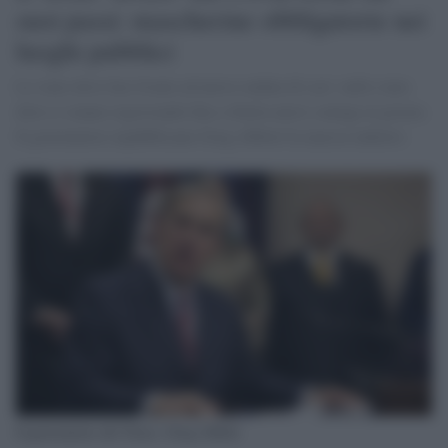
suoi passi: mascherine obbligatorie nei
luoghi pubblici
Lo stato deve fare fronte ad nuova ondata di casi: nello stato
dove si stanno registrando fino a 8mila nuovi contagi al giorno.
Il governatore repubblicano Greg Abbott fa marcia indietro
Il governatore del Texas, Greg Abbott