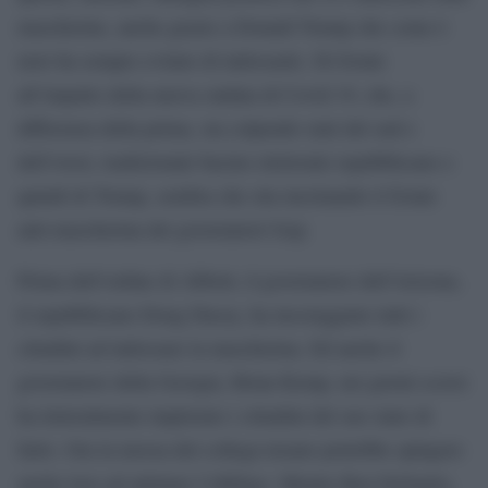
mascherine, anche grazie a Donald Trump che come è
noto ha sempre evitato di indossarle. Di fronte
all’impatto della nuova ondata di Covid 19, che, a
differenza della prima, sta colpendo stati del sud e
dell’ovest, tradizionale bacino elettorale repubblicano e
quindi di Trump, sembra che stia incrinando il fronte
anti-mascherina dei governatori Gop.
Prima dell’ordine di Abbott, il governatore dell’Arizona,
il repubblicano Doug Ducey, ha incoraggiato tutti i
cittadini ad indossare la mascherina. Ed anche il
governatore della Georgia, Brian Kemp, nei giorni scorsi
ha letteralmente implorato i cittadini del suo stato di
farlo. Ora la mossa del collega texano potrebbe spingere
anche loro ad adottare l’obbligo. Mentre Ron DeSantis,