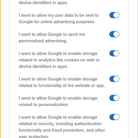
Megachip
Globalscience
device identifiers in apps.
GiULia
Globalsport
I want to allow my user data to be sent to
Google for online advertising purposes.
Prima Pagina
I want to allow Google to send me
personalized advertising.
Giornale dello
Chi siamo
I want to allow Google to enable storage
Spettacolo
related to analytics like cookies on web or
Contributors
device identifiers in apps.
Wondernet
Facebook
I want to allow Google to enable storage
Giuliana Sgrena
related to functionality of the website or app.
Twitter
I want to allow Google to enable storage
Google News
related to personalization.
Mastodon
I want to allow Google to enable storage
related to security, including authentication
Cookie Policy
functionality and fraud prevention, and other
user protection.