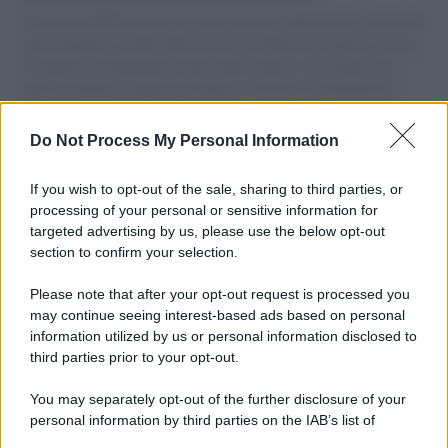
Il Senatore M5S racconta la sua esperienza sulle barche cariche di
aiuti umanitari assalite dall'esercito israeliano. Una guerra atroce,
il tentativo di disumanizzazione delle vittime, il servilismo del
governo italiano e degli altri europei, il ritorno al colonialismo.
L'importanza dei movimenti.
Do Not Process My Personal Information
Perché i centri di intrattenimento per famiglie investono in
attrazioni ad alta tecnologia
If you wish to opt-out of the sale, sharing to third parties, or
processing of your personal or sensitive information for
targeted advertising by us, please use the below opt-out
section to confirm your selection.
Il conflitto /
La mafia russa e l'arma del caos
Please note that after your opt-out request is processed you
may continue seeing interest-based ads based on personal
information utilized by us or personal information disclosed to
third parties prior to your opt-out.
Tel Aviv /
Netanyahu si smarca da Trump: "Israele farà tutto
You may separately opt-out of the further disclosure of your
quello che è necessario per la sua sicurezza"
personal information by third parties on the IAB’s list of
downstream participants.