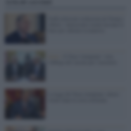
Articoli correlati
Truffa elettorale orchestrata da Trump e
Abbott: i democratici texani lasciano lo
Stato per sabotare la manovra
Salute /
Il Texas 'trumpiano" vieta
l'obbligo del vaccino per i lavoratori
La legge del Texas trumpiano: aborto
vietato dopo la sesta settimana