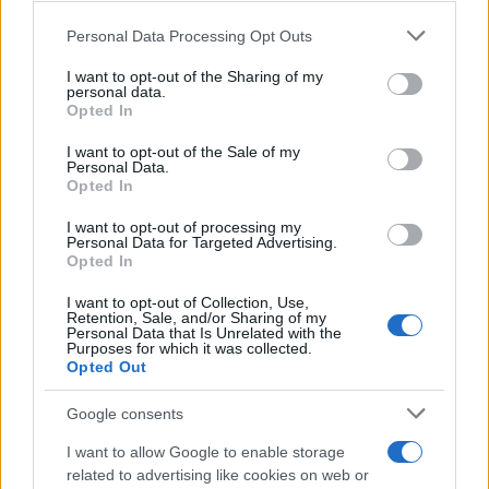
Personal Data Processing Opt Outs
This information may also be disclosed by us to third parties
La riflessione /
Pace, disarmo e Ucraina: il centrosinistra
on the IAB’s List of Downstream Participants that may further
I want to opt-out of the Sharing of my
non trasformi il riarmo europeo in una battaglia interna per
disclose it to other third parties.
personal data.
le primarie
Opted In
Please note that this website/app uses one or more Google
services and may gather and store information including but
I want to opt-out of the Sale of my
Personal Data.
not limited to your visit or usage behaviour. You may click to
Opted In
grant or deny consent to Google and its third-party tags to
use your data for below specified purposes in below Google
I want to opt-out of processing my
consent section.
Personal Data for Targeted Advertising.
Opted In
I want to opt-out of Collection, Use,
Retention, Sale, and/or Sharing of my
Personal Data that Is Unrelated with the
Purposes for which it was collected.
Opted Out
Syndication
Culture
Google consents
Salute
Globalist
I want to allow Google to enable storage
related to advertising like cookies on web or