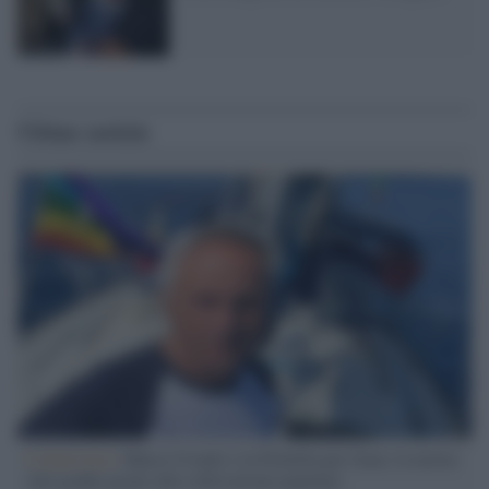
Ultime notizie
L'intervista /
Marco Croatti e la Flottilla per Gaza: le nostre
vele gonfie grazie alla sollevazione popolare