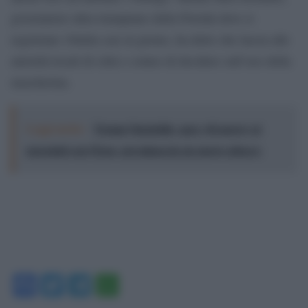
governatore ultra trumpiano della Florida dove si
registrano 10mila casi al giorno, ha detto che lascia alle
autorità locali di città e contee di decidere sull’uso della
mascherina.
Leggi anche:
Trump l'instabile: apre (di nuovo) ai
negoziati con l'Iran, poi minaccia un nuovo attacco
Facebook
Twitter
Telegram
WhatsApp