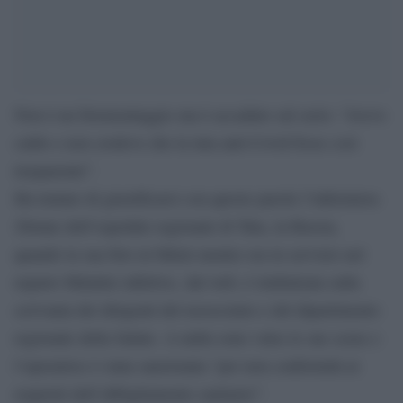
Non è un fotomontaggio ma è accaduto sul serio: “Avevo
caldo e non credevo che la tuta anti-Covid fosse così
trasparente”.
Ha tentato di giustificarsi con queste parole l’infermiera
20enne dell’ospedale regionale di Tula, in Russia,
quando la sua foto in bikini mentre era in servizio nel
reparto Malattie infettive, dal web, è rimbalzata sulla
scrivania dei dirigenti del nosocomio e del dipartimento
regionale della Salute. A nulla sono valse le sue scuse e
l’operatrice è stata sanzionata “per non conformità ai
requisiti dell’abbigliamento sanitario”.