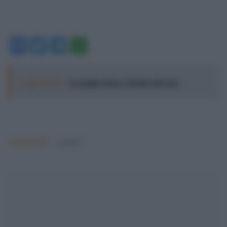
Facebook
Twitter
Telegram
WhatsApp
Leggi anche:
La mafia russa e l'arma del caos
Argomenti:
covid-19