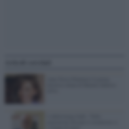
Articoli correlati
Anna Teresa Palamara è la prima
direttrice donna di Malattie Infettive
all'Iss
L'infettivologo Galli: "Nelle
popolazioni africane il coronavirus si
sviluppa di meno"