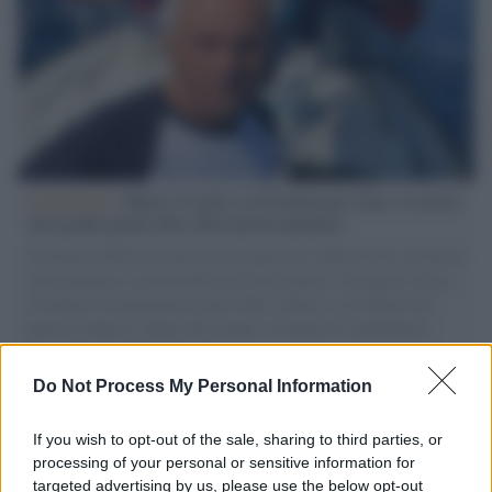
L'intervista /
Marco Croatti e la Flottilla per Gaza: le nostre
vele gonfie grazie alla sollevazione popolare
Il Senatore M5S racconta la sua esperienza sulle barche cariche di
aiuti umanitari assalite dall'esercito israeliano. Una guerra atroce,
il tentativo di disumanizzazione delle vittime, il servilismo del
governo italiano e degli altri europei, il ritorno al colonialismo.
L'importanza dei movimenti.
Do Not Process My Personal Information
Motociclismo /
Raúl Fernández vince il Gp di Gran
Bretagna davanti a Martin e Bezzecchi
If you wish to opt-out of the sale, sharing to third parties, or
processing of your personal or sensitive information for
targeted advertising by us, please use the below opt-out