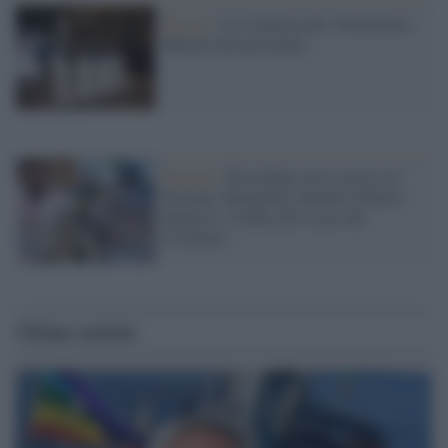
Russia /
La Coalition des Volontaires:
Meloni non pervenuta
Polonia /
Dissidente russo ucciso in
Polonia: Skrepetsky derideva Putin e
Kadyrov, l'ombra dei sicari del
Cremlino
Ultime notizie