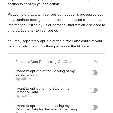
section to confirm your selection.
Il libro /
La letteratura che racconta l’estate
Please note that after your opt-out request is processed you
may continue seeing interest-based ads based on personal
information utilized by us or personal information disclosed to
third parties prior to your opt-out.
L’evento /
Premio Dessì 2026, Villacidro si accende di
You may separately opt-out of the further disclosure of your
cultura
personal information by third parties on the IAB’s list of
downstream participants.
Personal Data Processing Opt Outs
This information may also be disclosed by us to third parties
Cultura /
Nel cuore delle Marche un viaggio itinerante tra
on the IAB’s List of Downstream Participants that may further
I want to opt-out of the Sharing of my
design, arte, musica e antichi mestieri
disclose it to other third parties.
personal data.
Opted In
Please note that this website/app uses one or more Google
services and may gather and store information including but
I want to opt-out of the Sale of my
Personal Data.
not limited to your visit or usage behaviour. You may click to
Opted In
grant or deny consent to Google and its third-party tags to
use your data for below specified purposes in below Google
I want to opt-out of processing my
consent section.
Personal Data for Targeted Advertising.