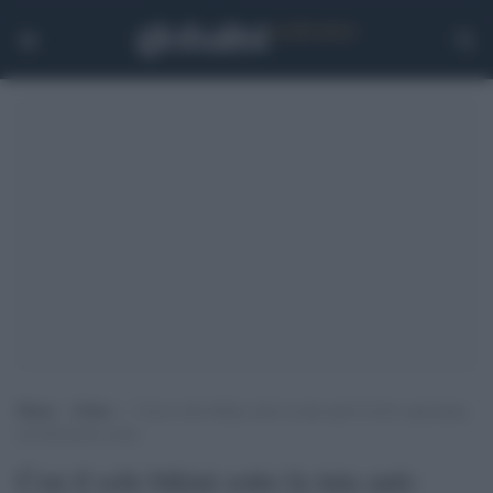
Home
>
Esteri
>
Con il solo bikini sotto la tuta anti-Covid: sanzionata
un’infermiera russa
Con il solo bikini sotto la tuta anti-