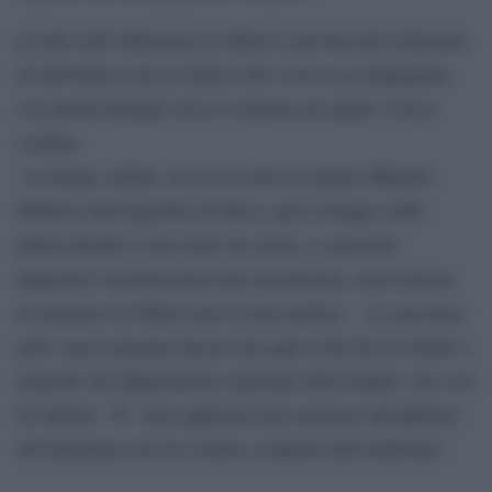
La foto dell’infermiera in bikini è arrivata alla redazione
di newstula.ru da un lettore che l’aveva accompagnata
con alcuni dettagli circa il contesto nel quale l’aveva
scattata.
La donna, infatti, era in servizio al reparto Malattie
Infettive dell’ospedale di Tula e, per il troppo caldo
patito durante il suo turno in corsia, a causa dei
dispositivi di protezione anti-coronavirus, aveva deciso
di rimanere in bikini sotto la tuta medica. La sua mise,
però, non è passata inosservata agli occhi dei ricoverati e
neanche del dipartimento regionale della Sanità, che così
ha riferito: “E’ stata applicata una sanzione disciplinare
all’infermiera che ha violato i requisiti dell’uniforme”.