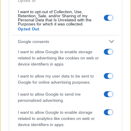
Opted In
I want to opt-out of Collection, Use,
Retention, Sale, and/or Sharing of my
Personal Data that Is Unrelated with the
Purposes for which it was collected.
Opted Out
Syndication
Culture
Google consents
Salute
Globalist
I want to allow Google to enable storage
related to advertising like cookies on web or
Megachip
Globalscience
device identifiers in apps.
GiULia
Globalsport
I want to allow my user data to be sent to
Google for online advertising purposes.
Prima Pagina
I want to allow Google to send me
personalized advertising.
Giornale dello
Chi siamo
I want to allow Google to enable storage
Spettacolo
related to analytics like cookies on web or
Contributors
device identifiers in apps.
Wondernet