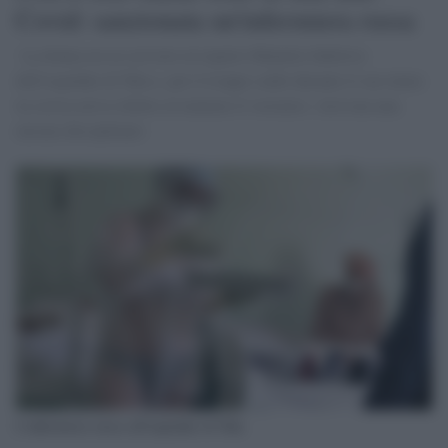
Covid: sanzionata un'infermiera russa
La donna era in servizio al reparto Malattie Infettive
dell'ospedale di Tula e, per il troppo caldo durante il suo turno
in corsia aveva ridotto al minimo il vestiario. Arrivata una
misura disciplinare
L'infermiera russa all'ospedale di Tula