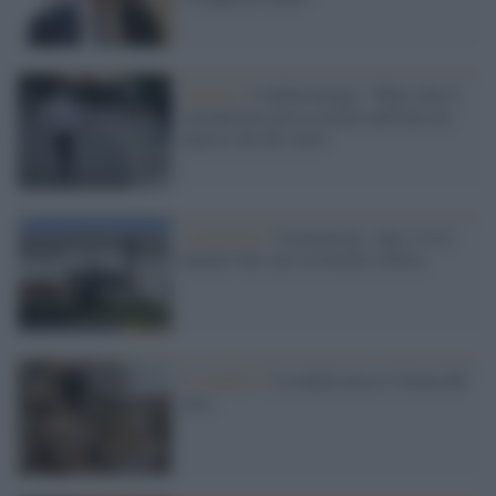
Ancona /
L'infettivologo: "Falso che il
coronavirus possa restare nell'aria ed
emesso da chi corre"
Lombardia /
Coronavirus, sale a 14 il
numero dei casi ricoverati a Pavia
Il conflitto /
La mafia russa e l'arma del
caos