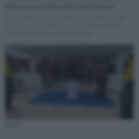
fatto sesso prima del matrimonio
Queste pratiche sono molto diffuse nella provincia di Aceh,
dopo si viene puniti anche per gioco d'azzardo, adulterio,
consumo di alcolici e rapporti omosessuali.
Indonesia