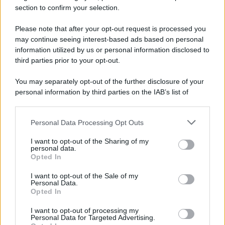
Ultime notizie
section to confirm your selection.
Please note that after your opt-out request is processed you
may continue seeing interest-based ads based on personal
information utilized by us or personal information disclosed to
third parties prior to your opt-out.
You may separately opt-out of the further disclosure of your
personal information by third parties on the IAB’s list of
downstream participants.
Personal Data Processing Opt Outs
This information may also be disclosed by us to third parties
on the IAB’s List of Downstream Participants that may further
I want to opt-out of the Sharing of my
disclose it to other third parties.
personal data.
L'intervista /
Marco Croatti e la Flottilla per Gaza: le nostre
Opted In
Please note that this website/app uses one or more Google
vele gonfie grazie alla sollevazione popolare
services and may gather and store information including but
I want to opt-out of the Sale of my
Il Senatore M5S racconta la sua esperienza sulle barche cariche di
Personal Data.
not limited to your visit or usage behaviour. You may click to
aiuti umanitari assalite dall'esercito israeliano. Una guerra atroce,
Opted In
grant or deny consent to Google and its third-party tags to
il tentativo di disumanizzazione delle vittime, il servilismo del
use your data for below specified purposes in below Google
I want to opt-out of processing my
governo italiano e degli altri europei, il ritorno al colonialismo.
consent section.
Personal Data for Targeted Advertising.
L'importanza dei movimenti.