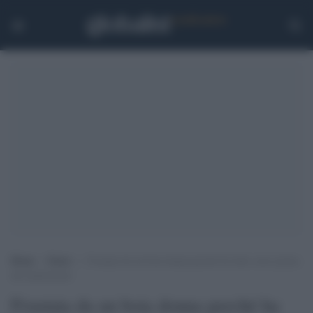
Home
>
Esteri
>
Frustata da un boia donna perché ha fatto sesso prima
del matrimonio
Frustata da un boia donna perché ha