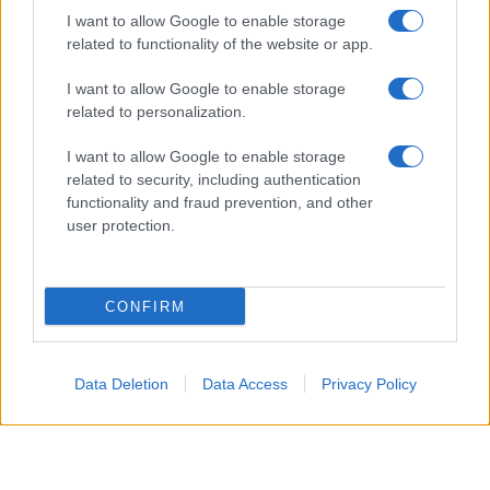
I want to allow Google to enable storage
related to functionality of the website or app.
I want to allow Google to enable storage
related to personalization.
I want to allow Google to enable storage
related to security, including authentication
functionality and fraud prevention, and other
user protection.
Syndication
Culture
CONFIRM
Salute
Globalist
Megachip
Globalscience
Data Deletion
Data Access
Privacy Policy
GiULia
Globalsport
Prima Pagina