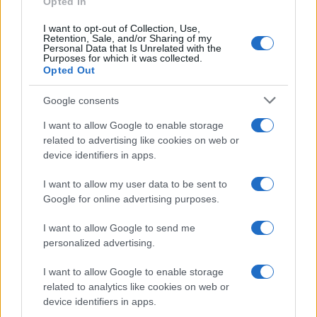
Opted In
I want to opt-out of Collection, Use,
La scoperta /
Oplontis, le vittime dell’eruzione del Vesuvio
Retention, Sale, and/or Sharing of my
Personal Data that Is Unrelated with the
furono più numerose del previsto
Purposes for which it was collected.
Opted Out
Google consents
Il medagliere /
Europei di nuoto: Pellecani guida una super
I want to allow Google to enable storage
Italia
related to advertising like cookies on web or
device identifiers in apps.
I want to allow my user data to be sent to
Il centenario /
A L'Aquila arriva la mostra "TITO, 100 anni
Google for online advertising purposes.
attraverso la forma"
I want to allow Google to send me
personalized advertising.
I want to allow Google to enable storage
L'attesa /
Un estate di calcio: tra Mondiali e Serie A
related to analytics like cookies on web or
device identifiers in apps.