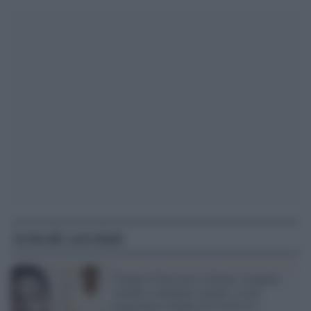
Articoli correlati
Trump il boia non si ferma: eseguita
un'altra condanna a morte, su un
prigioniero malato di Covid-19