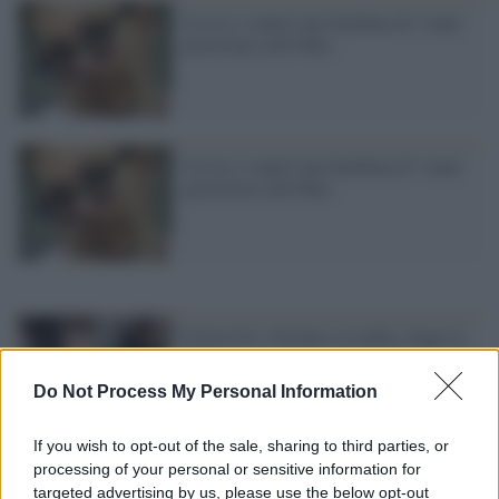
Uccise e stuprò una bambina di 3 anni:
giustiziato nell'Ohio
Uccise e stuprò una bambina di 3 anni:
giustiziato nell'Ohio
Il boia Isis: fermato a Londra, fuggì in
Siria
Do Not Process My Personal Information
If you wish to opt-out of the sale, sharing to third parties, or
processing of your personal or sensitive information for
targeted advertising by us, please use the below opt-out