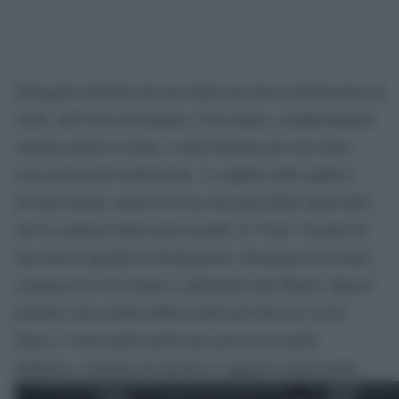
Immagini terribili arrivano dalla provincia indonesiana di
Aceh, sull’isola di Sumatra. Una donna, completamente
coperta tranne le mani, è stata frustata per aver fatto
sesso prima del matrimonio. A colpirla sulle spalle è
un’altra donna, anche lei resa irriconoscibile dagli abiti
che la coprono dalla testa ai piedi. Il “boia” fa parte di
una nuova squadra di fustigazione, formatasi di recente,
composta di sole donne e addestrate alla Sharia. Queste
pratiche sono molto diffuse nella provincia di Aceh,
dopo si viene puniti anche per gioco d’azzardo,
adulterio, consumo di alcolici e rapporti omosessuali.