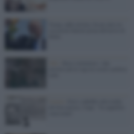
Trump, addio da boia: fissate altre tre
esecuzioni federali prima dell'arrivo di
Biden
Odio /
Boia e torturatore: i due
mestieri più in voga tra social e politica
laida
Caserta /
Fiori e addobbi sulla tomba
del boia nazista, l'Anpi: "Va seppellito
senza nome"