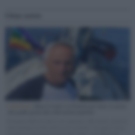
Ultime notizie
L'intervista /
Marco Croatti e la Flottilla per Gaza: le nostre
vele gonfie grazie alla sollevazione popolare
Il Senatore M5S racconta la sua esperienza sulle barche cariche di
aiuti umanitari assalite dall'esercito israeliano. Una guerra atroce,
il tentativo di disumanizzazione delle vittime, il servilismo del