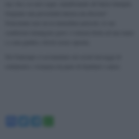
sua vita e ai suoi sogni, manifestando all’intera famiglia
Grignano una prossimità intensa ma discreta”.
Nonostante non sia in immediato pericolo, le sue
condizioni rimangono gravi: è rimasta ferita ad una mano
e a una gamba e dovrà essere operata.
Nel frattempo si accumulano sui social messaggi di
solidarietà e vicinanza da parte di familiari e amici.
Facebook
Twitter
Telegram
WhatsApp