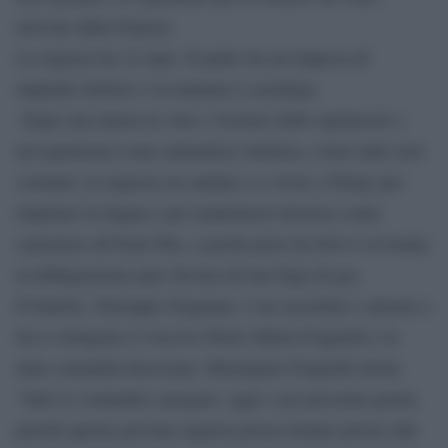
arrivate dalla Francia.
La ragazza ha 22 anni. Il padre ha un impresa di
impianti elettrici e la mamma è casalinga.
Dopo una laurea in Arte e Scienze dello spettacolo e
un’esperienza come animatrice turistica, come tanti suoi
coetanei, la ragazza era andata e a vivere a Parigi per
imparare la lingua e per mantenersi lavorava come
cameriera all’hotel Ibis, a pochi passi da dove è avvenuta
la deflagrazione pare dovuta ad una fuga di gas.
Il fratello, Giuseppe Grignano, è un sacerdote e attorno a
lui si stringono il vescovo Pietro Maria Fragnelli e la
tutta comunità diocesana. Monsignor Fragnelli invita
“tutte le comunità a pregare, oggi e nei prossimi giorni,
perché questa giovane ragazza possa tornare presto alla