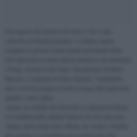
Una ragazza che lavorava all’estero e che è stata
coinvolta nel dramma parigino: si chiama Angela
Grignano la giovane donna rimasta gravemente ferita
nell’esplosione avvenuta questa mattina in una panetteria
a Parigi, nei pressi dell’Opera. Receptionist all’Hotel
Mercure, è originaria di Xitta (Trapani). Ventiquattro
anni, si trovava proprio accanto al luogo dell’esplosione,
quando è stata colpita.
Angela, ha studiato all’università La Sapienza di Roma,
si è trasferita nella capitale francese da circa due mesi.
Angela, prima degli studi a Roma, ha vissuto a Trapani,
dove grande è lo sgomento per le notizie che sono