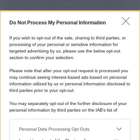
governo italiano e degli altri europei, il ritorno al colonialismo.
L'importanza dei movimenti.
Do Not Process My Personal Information
Il lutto /
Addio a Livio Berruti, leggenda dello sprint
italiano
If you wish to opt-out of the sale, sharing to third parties, or
processing of your personal or sensitive information for
targeted advertising by us, please use the below opt-out
section to confirm your selection.
Il libro /
Crescere significa pentirsi: l’immaturità degli
italiani tra berlusconismo, fascismo e nuove nostalgie
Please note that after your opt-out request is processed you
may continue seeing interest-based ads based on personal
information utilized by us or personal information disclosed to
third parties prior to your opt-out.
Memoria /
Quando Pasolini raccontava i minatori italiani in
You may separately opt-out of the further disclosure of your
Belgio dopo Marcinelle
personal information by third parties on the IAB’s list of
downstream participants.
Personal Data Processing Opt Outs
This information may also be disclosed by us to third parties
Il libro /
La letteratura che racconta l’estate
on the IAB’s List of Downstream Participants that may further