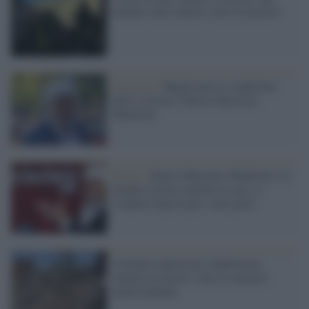
anziani sono rimasti sotto le macerie
Grosseto /
Migliorano le condizioni
dello scrittore Valerio Massimo
Manfredi
Roma /
Valerio Massimo Manfredi e la
moglie trovati esanimi in casa, si
sospetta fuga di gas: sono gravi
Violenta esplosione a Baltimora:
almeno un morto, sotto le macerie
anche bambini