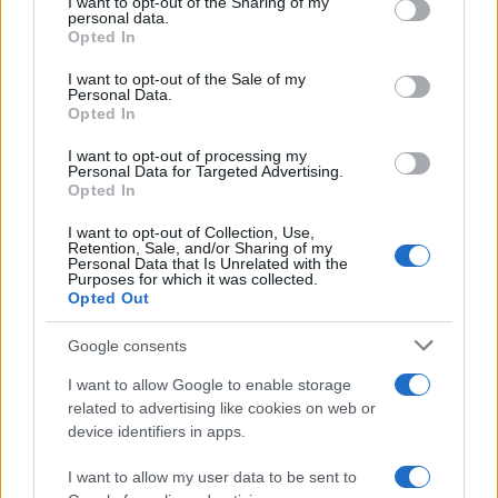
I want to opt-out of the Sharing of my
disclose it to other third parties.
personal data.
Opted In
Please note that this website/app uses one or more Google
services and may gather and store information including but
I want to opt-out of the Sale of my
Personal Data.
not limited to your visit or usage behaviour. You may click to
Opted In
grant or deny consent to Google and its third-party tags to
use your data for below specified purposes in below Google
I want to opt-out of processing my
consent section.
Personal Data for Targeted Advertising.
Opted In
I want to opt-out of Collection, Use,
Retention, Sale, and/or Sharing of my
Personal Data that Is Unrelated with the
Purposes for which it was collected.
Opted Out
Syndication
Culture
Google consents
Salute
Globalist
I want to allow Google to enable storage
related to advertising like cookies on web or
Megachip
Globalscience
device identifiers in apps.
GiULia
Globalsport
I want to allow my user data to be sent to