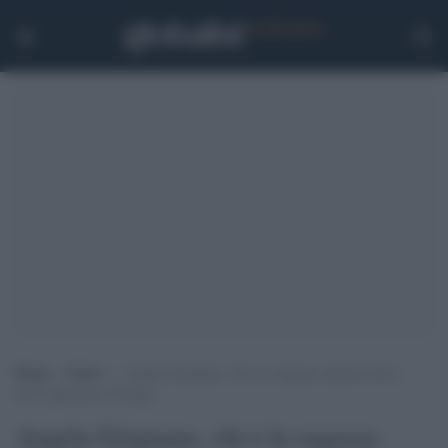
Home
>
Esteri
>
Angela Grignano, chi è la ragazza rimasta ferita
nell’esplosione di Parigi
Angela Grignano, chi è la ragazza