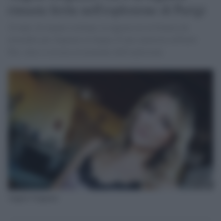
rimasta ferita nell'esplosione di Parigi
24 anni, di origine siciliana, la ragazza era in Francia da
novembre per imparare la lingua. É una cameriera all'hotel
Ibis, dove si trovava al momento dell'esplosione
Angela Grignano