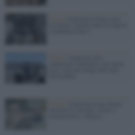
Francia /
Esplosione di Parigi, grave
un’italiana: coinvolta anche la troupe di
CartaBianca di Rai 3
Bolzano /
Esplosione nello
stabilimento Aluminium, 8 gli operai
feriti: la procura indaga sulle cause
dell'incidente
Bologna /
Esplosione in una centrale
idroelettrica a Suviana: 4 morti, 5
ustionati gravi e 3 dispersi.