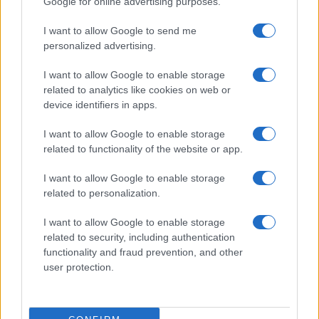
Google for online advertising purposes.
Prima Pagina
I want to allow Google to send me
personalized advertising.
Giornale dello
Chi siamo
I want to allow Google to enable storage
Spettacolo
related to analytics like cookies on web or
Contributors
device identifiers in apps.
Wondernet
Facebook
I want to allow Google to enable storage
Giuliana Sgrena
related to functionality of the website or app.
Twitter
I want to allow Google to enable storage
Google News
related to personalization.
Mastodon
I want to allow Google to enable storage
related to security, including authentication
Cookie Policy
functionality and fraud prevention, and other
user protection.
Preferenze Privacy