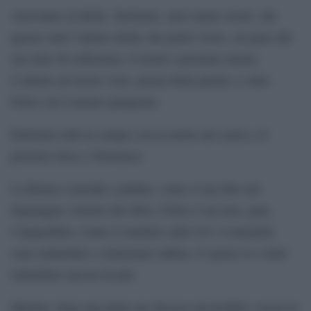
Arriviamo al derby. Sentiamo, anzi siamo sicuri, che
questo sarà l’ultimo derby che potrà vivere, sia pure dal
suo letto di sofferenza, il nostro carissimo mister.
L’ultimo ad averlo visto, prima della partita, è stato
Felice ed è tornato piangente.
Entriamo tutti in campo con la morte nel cuore e il
pensiero fisso a Tommaso.
La Roma ci prende a pallate, come si usa dire nel
linguaggio colorito dei tifosi, Felice è un eroe, para
l’imparabile e tiene il risultato sullo 0-0. I romanisti
sono imbufaliti e schiumano rabbia. Ci penso io a farli
imbufalire ancora di più.
Martini, dopo una delle sue discese irresistibili, crossa la