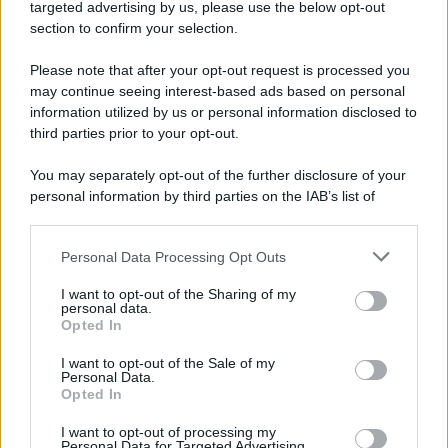
targeted advertising by us, please use the below opt-out
section to confirm your selection.
L'evento /
La Sila diventa un palcoscenico naturale: nasce “A
Farla Amare Comincia Tu – Opera Sila”
Please note that after your opt-out request is processed you
may continue seeing interest-based ads based on personal
information utilized by us or personal information disclosed to
third parties prior to your opt-out.
Il ricordo /
Le radici di Francesco Guccini
You may separately opt-out of the further disclosure of your
personal information by third parties on the IAB’s list of
downstream participants.
Personal Data Processing Opt Outs
This information may also be disclosed by us to third parties
L'anniversario /
90 anni di Yves Saint Laurent, tra moda e
on the IAB’s List of Downstream Participants that may further
I want to opt-out of the Sharing of my
scandali
disclose it to other third parties.
personal data.
Opted In
Please note that this website/app uses one or more Google
services and may gather and store information including but
I want to opt-out of the Sale of my
Personal Data.
not limited to your visit or usage behaviour. You may click to
Opted In
grant or deny consent to Google and its third-party tags to
use your data for below specified purposes in below Google
I want to opt-out of processing my
consent section.
Personal Data for Targeted Advertising.