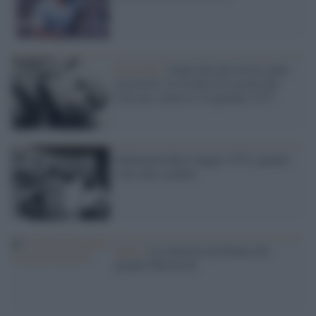
Il ricordo /
Sogni dissolti da un colpo
di pistola: in ricordo di Luciano Re
Cecconi, morto il 18 gennaio 1977
Indimenticabile maggio 1974, quando
vinsi due scudetti
Sport /
La memoria profanata del
grande Maestrelli