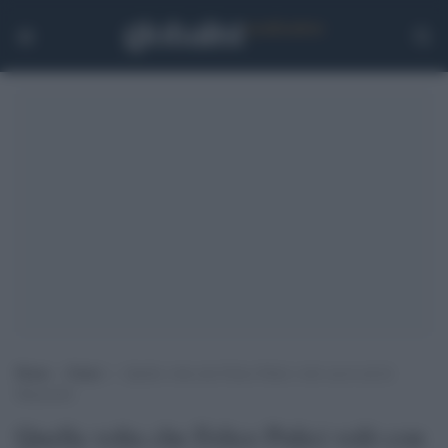
Home
>
Esteri
>
Quella volta che Felice Pulici volò con le ali di
Maestrelli
Quella volta che Felice Pulici volò con