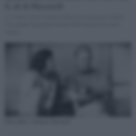
le ali di Maestrelli
A 73 anni è morto il portiere della Lazio del primo scudetto.
Una squadra leggendaria rimasta nella memoria del calcio
italiano
Felice Pulici e Tommaso Maestrelli