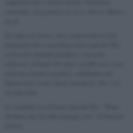
campionati riuscì a mettere insieme 150 presenze
consecutive, aveva giocato con Lecco, Novara, Monza e
Ascoli.
Poi, dopo aver smesso, aveva ricoperto diversi ruoli
dirigenziali nella società biancoceleste (già dal 1983,
con Giorgio Chinaglia presidente) e poi anche
nell’Ascoli. Al di fuori del calcio, nel 2005 aveva avuto
anche una parentesi in politica, candidandosi alla
Regione Lazio in una lista di centrodestra. Pero’ non
era stato eletto.
Lo ricordiamo con un brano tratto dal libro: “Bruno
Giordano, una vita sulle montagne russe” di Giancarlo
Governi.