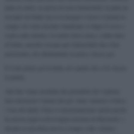
palla al centro, la spizza di testa Garlaschelli, la palla sta
uscendo sul fondo ma io la inseguo e riesco a tenerla in
campo, mi viene incontro Sandreani, io fingo il cross e
scarto sulla sinistra e lo metto fuori causa, e dalla linea
di fondo, anziché crossare per Garlaschelli che è ben
posizionato, tiro direttamente in porta e faccio gol.
È il mio primo gol al derby ed è quello che ci fa vincere
la partita.
Alla fine vengo assediato dai giornalisti che vogliono
farsi descrivere l’azione del gol. Sono, insieme a Felice,
l’eroe del derby. Felice è emozionatissimo anche perché
ha ancora negli occhi la figura morente di Maestrelli, e
davanti ai microfoni non fa a tempo a dire «Dedico