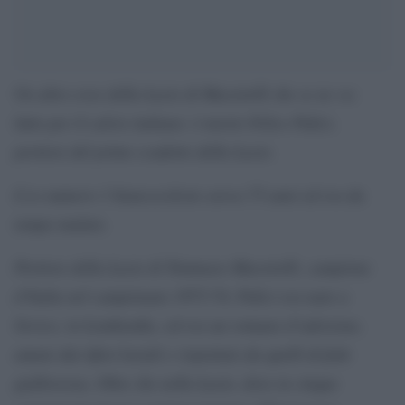
Un altro eroe della Lazio di Maestrelli che se ne va:
lutto per il calcio italiano: è morto Felice Pulici,
portiere del primo scudetto della Lazio.
L’ex numero 1 biancoceleste aveva 73 anni ed era da
tempo malato.
Portiere della Lazio di Tommaso Maestrelli, campione
d’Italia nel campionato 1973-74, Pulici era nato a
Sovico, in Lombardia, ed era un romano d’adozione,
amato dai tifosi laziali e rispettato da quelli di fede
giallorossa. Oltre che nella Lazio, dove in cinque