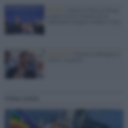
Palestina /
Il Board of Peace di Trump
assegna il primo contratto per un
rudimentale avamposto militare a Gaza
Democratici /
Primarie in Michigan, la
vittoria "socialista"
Ultime notizie