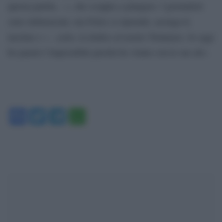
questa partita…», che scoppia a piangere. I giornalisti
sono imbarazzati, ma Felice si riprende, asciuga le
lacrime e «…certo, la dedico al nostro Tommaso. Io oggi
ho parato l’impossibile perché ho volato con le sue ali».
Facebook
Twitter
Telegram
WhatsApp