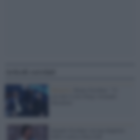
Articoli correlati
Memoria /
Bruno Giordano: "Vi
racconto il mio Diego Armando
Maradona"
Quando Giordano con una doppietta
beffò il mitico Dino Zoff