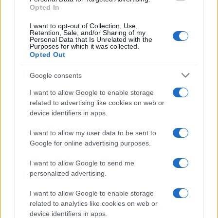
Opted In
I want to opt-out of Collection, Use,
Retention, Sale, and/or Sharing of my
Personal Data that Is Unrelated with the
Purposes for which it was collected.
Opted Out
Syndication
Culture
Google consents
Salute
Globalist
I want to allow Google to enable storage
related to advertising like cookies on web or
Megachip
Globalscience
device identifiers in apps.
GiULia
Globalsport
I want to allow my user data to be sent to
Google for online advertising purposes.
Prima Pagina
I want to allow Google to send me
personalized advertising.
Giornale dello
Chi siamo
I want to allow Google to enable storage
Spettacolo
related to analytics like cookies on web or
Contributors
device identifiers in apps.