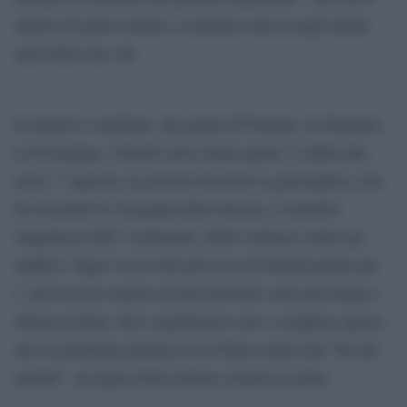
chiesto di poter tornare a celebrare messa negli ultimi
anni della sua vita.
Il mondo è cambiato, dai giorni di Perquin. In Salvador,
in Nicaragua, i fuochi sono ormai spenti. L’addio alle
armi, l’ ingresso al governo di molti ex guerriglieri, non
ha riscattato la vergogna della miseria, il marchio
sanguinoso dell’ esclusione, della violenza contro gli
indifesi. Oggi l’avvio del processo di beatificazione per
l’ arcivescovo martire di San Salvador sana una lunga e
dolorosa ferita. Ed è significativo che a compiere questo
atto di profonda giustizia sia il Papa venuto dal “fin del
mundo”, un figlio della lontana America Latina.