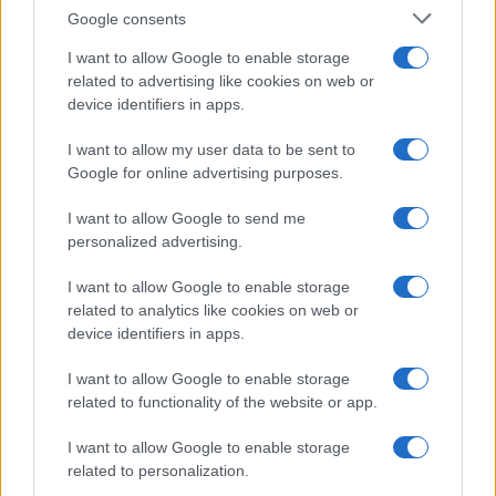
Syndication
Culture
Google consents
Salute
Globalist
I want to allow Google to enable storage
related to advertising like cookies on web or
Megachip
Globalscience
device identifiers in apps.
GiULia
Globalsport
I want to allow my user data to be sent to
Google for online advertising purposes.
Prima Pagina
I want to allow Google to send me
personalized advertising.
Giornale dello
Chi siamo
I want to allow Google to enable storage
Spettacolo
related to analytics like cookies on web or
Contributors
device identifiers in apps.
Wondernet
Facebook
I want to allow Google to enable storage
Giuliana Sgrena
related to functionality of the website or app.
Twitter
I want to allow Google to enable storage
Google News
related to personalization.