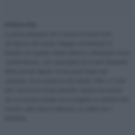
di Flavio Fusi
La prima immagine che si mostrò ai nostri occhi,
all’ingresso del remoto villaggio salvadoregno di
Perquin, fu il grande murale dedicato a Monsignor Oscar
Arnulfo Romero, che i guerriglieri del Fronte Farabundo
Martì avevano dipinto su una parete bianca del
municipio. Era la primavera del lontano 1988, e il volto
dell’ arcivescovo di San Salvador vegliava sui territori
che la resistenza armata aveva strappato al controllo dell’
esercito, sulla sierra di Morazan, ai confini con l’
Honduras.