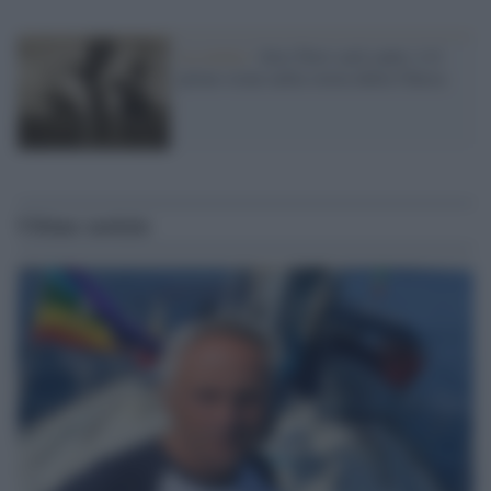
La storia /
Alce Nero sarà santo: è il
primo sioux nella storia della Chiesa
Ultime notizie