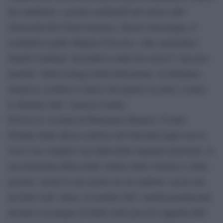
dei sandinisti: i gesuiti confratelli del rettore dell’
Università del CentroAmerica, Xavier Gorostiaga, il
combattivo padre Miguel d’Escoto, i due carismatici
fratelli Cardenal. Incombeva sulla loro testa il “peccato
mortale” della teologia della liberazione, la militanza
religiosa e politica a fianco del popolo in armi e contro
le dittature dell’ America Latina.
Diversa la vicenda di Monsignor Romero. Il mite
Primate della chiesa cattolica del Salvador pagò con la
vita il suo semplice ma inflessibile impegno pastorale, la
sua disarmata difesa delle vittime della violenza e della
povertà. Anche la sua morte era un simbolo: ucciso da
un killer sull’ altare, al termine dell’ omelia pronunciata
davanti a un pugno di fedeli nella piccola cappella dell’