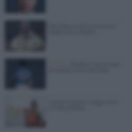
Papa Francesco sblocca la causa di
beatificazione di Romero
Il ritratto /
Maradona, l'amico fragile
che qualcuno vuole santo subito
Cagliari festeggia il 1 maggio con il
suo santo guerriero