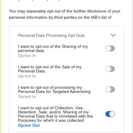
Il ricordo /
Le radici di Francesco Guccini
You may separately opt-out of the further disclosure of your
personal information by third parties on the IAB’s list of
downstream participants.
Personal Data Processing Opt Outs
This information may also be disclosed by us to third parties
L'anniversario /
90 anni di Yves Saint Laurent, tra moda e
on the IAB’s List of Downstream Participants that may further
I want to opt-out of the Sharing of my
scandali
disclose it to other third parties.
personal data.
Opted In
Please note that this website/app uses one or more Google
services and may gather and store information including but
I want to opt-out of the Sale of my
Personal Data.
not limited to your visit or usage behaviour. You may click to
Opted In
grant or deny consent to Google and its third-party tags to
use your data for below specified purposes in below Google
I want to opt-out of processing my
consent section.
Personal Data for Targeted Advertising.
Opted In
I want to opt-out of Collection, Use,
Retention, Sale, and/or Sharing of my
Personal Data that Is Unrelated with the
Purposes for which it was collected.
Opted Out