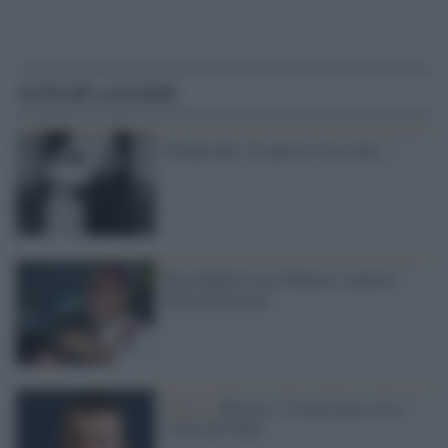
Articoli correlati
#2Papisanti. Se questo è un santo...
Ricordando Oscar Romero, martire
latinoamericano
Chiesa /
Romero, 33 anni dopo c'è la
svolta del Papa