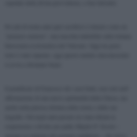
ospedale della divina provvidenza, a San Salvador.
Per più di trenta anni quel sacrificio è rimasto come un
“pensiero molesto”, una macchia indelebile sulla lontana
burocrazia ecclesiastica del Vaticano. Oggi un grave
torto è stato riparato, oggi questo martire misconosciuto
si avvia a diventare beato.
Il pontificato di Francesco dà i suoi frutti, non solo nell’
affermazione di una nuova spiritualità della Chiesa, ma
anche nella pietosa rilettura della storia e delle sue
tragedie. Già negli anni passati era stata ritirata la
sospensione a divinis per padre Migule D’ Escoto –
anziano ex ministro del governo sandinista – che aveva