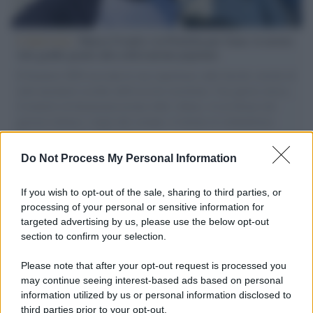
L'intervista /
Marco Croatti e la Flottilla per Gaza: le nostre
vele gonfie grazie alla sollevazione popolare
Il Senatore M5S racconta la sua esperienza sulle barche cariche di
aiuti umanitari assalite dall'esercito israeliano. Una guerra atroce,
il tentativo di disumanizzazione delle vittime, il servilismo del
governo italiano e degli altri europei, il ritorno al colonialismo.
L'importanza dei movimenti.
Do Not Process My Personal Information
Palestina /
Il Board of Peace di Trump assegna il primo
contratto per un rudimentale avamposto militare a Gaza
If you wish to opt-out of the sale, sharing to third parties, or
processing of your personal or sensitive information for
targeted advertising by us, please use the below opt-out
section to confirm your selection.
L'evento /
La Sila diventa un palcoscenico naturale: nasce “A
Farla Amare Comincia Tu – Opera Sila”
Please note that after your opt-out request is processed you
may continue seeing interest-based ads based on personal
information utilized by us or personal information disclosed to
third parties prior to your opt-out.