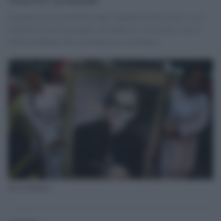
Il prelato ucciso dai killer degli squadroni della morte, era il
simbolo di tutto un popolo, ma anche un “avversario” per la
Chiesa di Roma. Ora con Francesco sarà Santo.
Oscar Romero