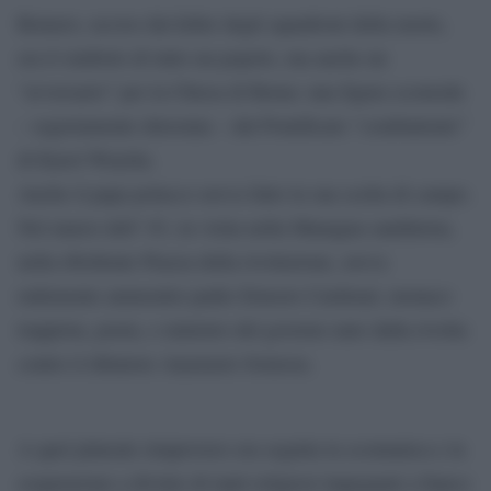
Romero, ucciso dai killer degli squadroni della morte,
era il simbolo di tutto un popolo, ma anche un
“avversario” per la Chiesa di Roma: una figura scomoda
– segretamente detestata – dal Pontificato “combattente”
di Karol Woytila.
Anche il papa polacco aveva fatto la sua scelta di campo.
Nel marzo dell’ 83, in visita nella Managua sandinista,
nella ribollente Piazza della rivoluzione, aveva
rudemente ammonito padre Ernesto Cardenal, monaco
trappista, poeta, e ministro del governo nato dalla rivolta
contro il dittatore Anastasio Somoza.
A quel plateale rimprovero era seguita la scomunica e la
sospensione a divinis di tanti religiosi impegnati a fianco