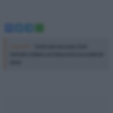
Facebook
Twitter
Telegram
WhatsApp
Leggi anche:
Tredici anni senza padre Paolo
Dall’Oglio: il dialogo con l’islam resta la sua eredità più
attuale