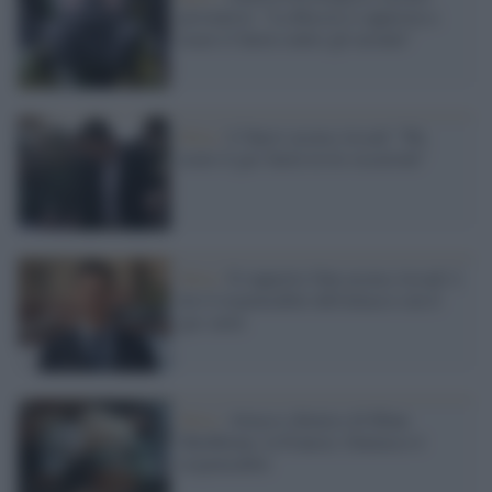
preventive: "La Russia si appresta a
usare il Sarin contro gli ucraini"
Siria /
L'Opcw accusa Assad: "Ha
usato il gas Sarin in tre occasioni"
Siria /
Il rapporto Onu accusa Assad: è
lui il responsabile dell'attacco con il
gas sarin
Siria /
Attacco chimico di Khan
Sheikhoun, la Francia: Damasco è
responsabile