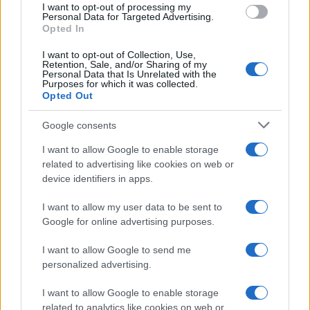
I want to opt-out of processing my
consent section.
Personal Data for Targeted Advertising.
Opted In
I want to opt-out of Collection, Use,
Retention, Sale, and/or Sharing of my
Personal Data that Is Unrelated with the
Purposes for which it was collected.
Opted Out
Syndication
Culture
Google consents
Salute
Globalist
I want to allow Google to enable storage
related to advertising like cookies on web or
Megachip
Globalscience
device identifiers in apps.
GiULia
Globalsport
I want to allow my user data to be sent to
Google for online advertising purposes.
Prima Pagina
I want to allow Google to send me
personalized advertising.
Giornale dello
Chi siamo
I want to allow Google to enable storage
Spettacolo
related to analytics like cookies on web or