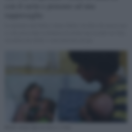
con il sarin e pensano ad una
rappresaglia
Il segretario alla Difesa, James Mattis, ha detto che ancora non
ci sono prove dopo la denuncia di alcune ong secondo cui Guta,
roccaforte dei ribelli, è stata attaccata con gas
Bimba siriana dopo un attacco a Guta