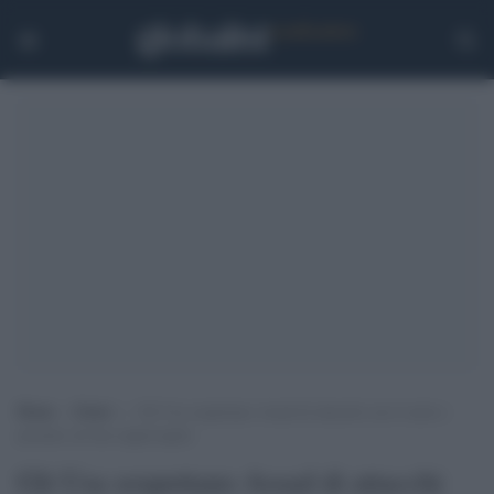
Home
>
Esteri
>
Gli Usa sospettano Assad di attacchi con il sarin e
pensano ad una rappresaglia
Gli Usa sospettano Assad di attacchi