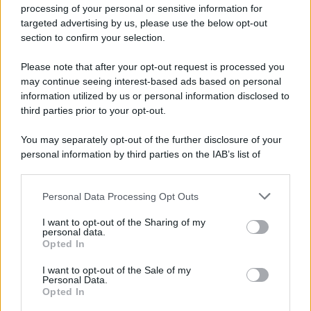
processing of your personal or sensitive information for
targeted advertising by us, please use the below opt-out
section to confirm your selection.
Cisgiordania /
L’esercito israeliano si ritira dal campo
profughi di Qalandiya dopo tre giorni di violenze contro i
Please note that after your opt-out request is processed you
palestinesi
may continue seeing interest-based ads based on personal
information utilized by us or personal information disclosed to
third parties prior to your opt-out.
Giornalismo /
Addio a Stefano Marcelli, colonna della Rai
You may separately opt-out of the further disclosure of your
di Firenze e dirigente dell'Usigrai
personal information by third parties on the IAB’s list of
downstream participants.
Personal Data Processing Opt Outs
This information may also be disclosed by us to third parties
Lo scenario /
Ceuta, l’ombra del Marocco sull’assalto
on the IAB’s List of Downstream Participants that may further
I want to opt-out of the Sharing of my
mentre Trump rafforza i rapporti con Rabat e trama contro la
disclose it to other third parties.
personal data.
Spagna
Opted In
Please note that this website/app uses one or more Google
services and may gather and store information including but
I want to opt-out of the Sale of my
Personal Data.
not limited to your visit or usage behaviour. You may click to
Opted In
grant or deny consent to Google and its third-party tags to
use your data for below specified purposes in below Google