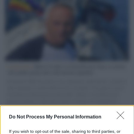
L'intervista /
Marco Croatti e la Flottilla per Gaza: le nostre
vele gonfie grazie alla sollevazione popolare
Il Senatore M5S racconta la sua esperienza sulle barche cariche di
aiuti umanitari assalite dall'esercito israeliano. Una guerra atroce,
il tentativo di disumanizzazione delle vittime, il servilismo del
governo italiano e degli altri europei, il ritorno al colonialismo.
L'importanza dei movimenti.
Do Not Process My Personal Information
Il caso /
Trump ha quasi esaurito l'arsenale Usa, ma il
tycoon smentisce
If you wish to opt-out of the sale, sharing to third parties, or