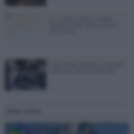
Siria /
Attacco chimico su Khan
Shaykhun, Parigi: abbiamo le prove
contro Assad
Strage di Khan Sheikhum, le autopsie
confermano: usate armi chimiche
Ultime notizie