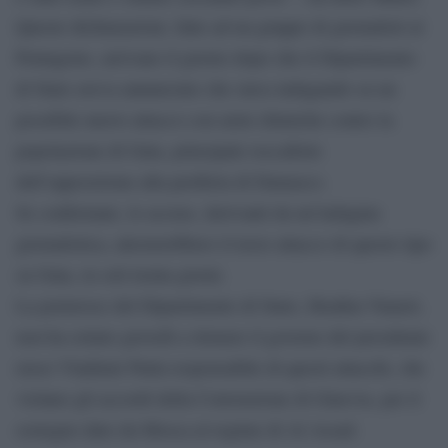
Queste dichiarazioni, fatte ad un gruppo di giornalisti al
Pentagono, arrivano il giorno dopo che il Dipartimento
di Stato aveva annunciato che stava indagando su un
possibile nuovo attacco con armi chimiche contro la
popolazione di Guta, principale roccaforte
dell’opposizione alla periferia di Damasco.
Se confermate, le accuse, derivanti da un’indagine
giornalistica, attesterebbero il terzo attacco di questo tipo
su Guta, in soli trenta giorni.
La portavoce del Dipartimento di Stato, Heather Nauert,
non ha esitato giovedì a ritenere il governo del presidente
russo Vladimir Putin responsabile di questi attacchi, che
violano gli accordi della Convenzione di Ginevra, per il
sostegno dato da Mosca al regime di Al Assad.