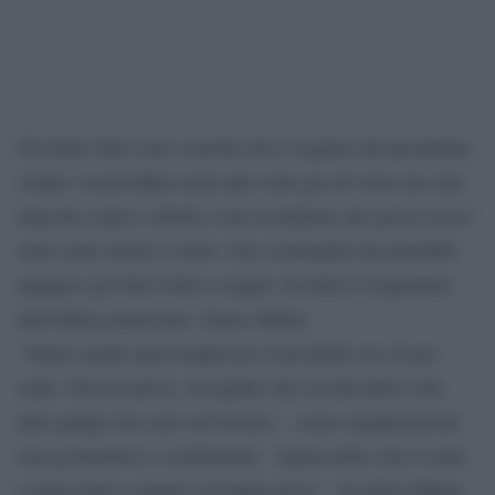
Gli Stati Uniti sono convinti che il regime del presidente
siriano Assad abbia usato più volte gas di cloro nei suoi
attacchi contro i ribelli e non escludono che possa essere
stato usato anche il sarin. Una eventualità che potrebbe
spingere gli Stati Uniti a reagire, ha detto il Segretario
alla Difesa americano, James Mattis.
“Siamo molto preoccupati per il possibile uso di gas
sarin. Non ho prove, ma quello che sto dicendo è che
altri gruppi che sono sul terreno – come organizzazioni
non governative e combattenti – hanno detto che il sarin
è stato usato e stiamo cercando prove “, ha detto Mattis.