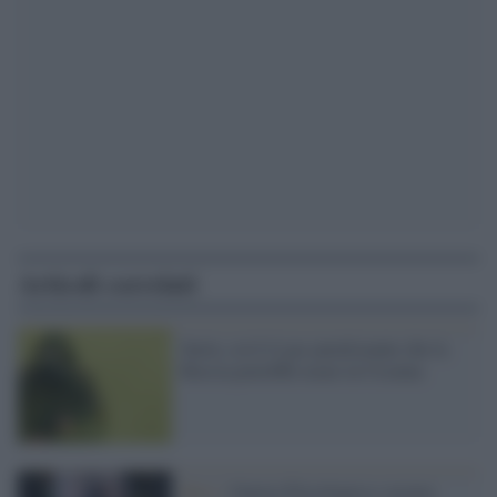
Articoli correlati
Sarin, cos'è il gas paralizzante che la
Russia potrebbe usare in Ucraina
Kiev /
Guerra Psicologica e accuse