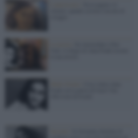
L'anniversario /
Tra le pagine e il
silenzio: quando scrivere è un atto di
coraggio
La mostra /
Da Amsterdam a New
York: il rifugio di Anna Frank ricreato
in una mostra
Medio Oriente /
Cosa c'entra Anna
Frank con la guerra di Gaza? Una
riflessione da Israele
Sassonia /
In Germania chiedono di
cambiare nome a un asilo intitolato ad