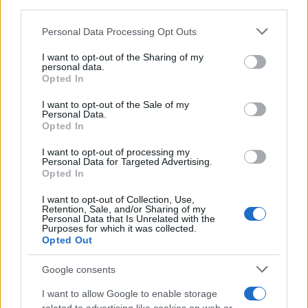
downstream participants.
Personal Data Processing Opt Outs
This information may also be disclosed by us to third parties
Il ritrovamento /
La moneta che vide l'invasione Cartagine in
on the IAB’s List of Downstream Participants that may further
I want to opt-out of the Sharing of my
Sicilia
disclose it to other third parties.
personal data.
Opted In
Please note that this website/app uses one or more Google
services and may gather and store information including but
I want to opt-out of the Sale of my
Personal Data.
not limited to your visit or usage behaviour. You may click to
Opted In
grant or deny consent to Google and its third-party tags to
use your data for below specified purposes in below Google
I want to opt-out of processing my
consent section.
Personal Data for Targeted Advertising.
Opted In
I want to opt-out of Collection, Use,
Retention, Sale, and/or Sharing of my
Personal Data that Is Unrelated with the
Purposes for which it was collected.
Opted Out
Syndication
Culture
Google consents
Salute
Globalist
I want to allow Google to enable storage