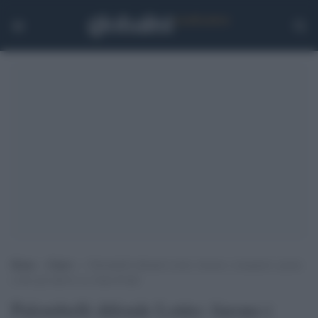
Home
>
Esteri
>
Palombelli difende Lotito: furono i romanisti i primi
a fare gli adesivi su Anna Frank
Palombelli difende Lotito: furono i