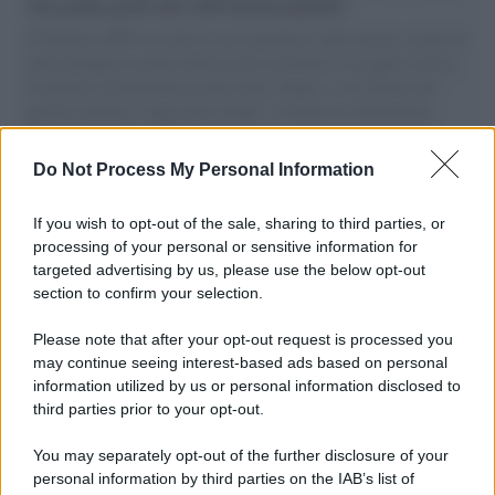
vele gonfie grazie alla sollevazione popolare
Il Senatore M5S racconta la sua esperienza sulle barche cariche di
aiuti umanitari assalite dall'esercito israeliano. Una guerra atroce,
il tentativo di disumanizzazione delle vittime, il servilismo del
governo italiano e degli altri europei, il ritorno al colonialismo.
L'importanza dei movimenti.
Do Not Process My Personal Information
Cinema /
James Gray, dopo “I padroni della notte” torna alla
mafia russa con “Paper Tiger”
If you wish to opt-out of the sale, sharing to third parties, or
processing of your personal or sensitive information for
targeted advertising by us, please use the below opt-out
section to confirm your selection.
L'evento /
Papa Leone XIV all'Unesco: storica visita a Parigi
il 25 settembre
Please note that after your opt-out request is processed you
may continue seeing interest-based ads based on personal
information utilized by us or personal information disclosed to
third parties prior to your opt-out.
L'inchiesta /
Attentato a Ranucci, arrestato Valter Lavitola:
You may separately opt-out of the further disclosure of your
per la procura è il mandante
personal information by third parties on the IAB’s list of