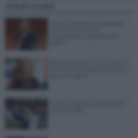
Articoli correlati
Orrore! Palombelli sui femminicidi:
"E se fossero causati dal
comportamento esasperante della
donna?"
Barbara Palombelli e le frasi contro il
sud: della serie, quando parla il vuoto e
prova a far rumore
Il derby in una foto: padre e figlio nel
ricordo di Gabbo