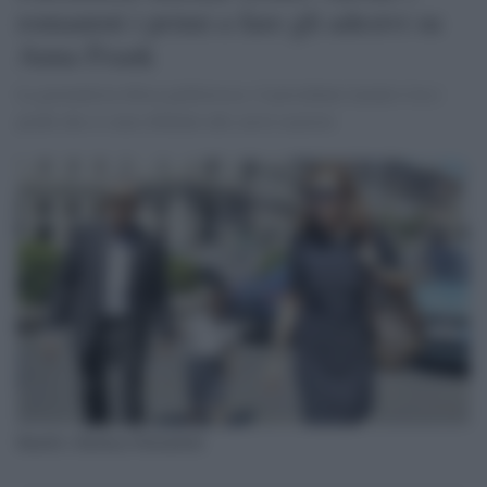
romanisti i primi a fare gli adesivi su
Anna Frank
La giornalista tifosa giallorossa: il presidente laziale è tra i
pochi che si sono ribellati alle curve razziste
Rutelli e Barbara Palombelli