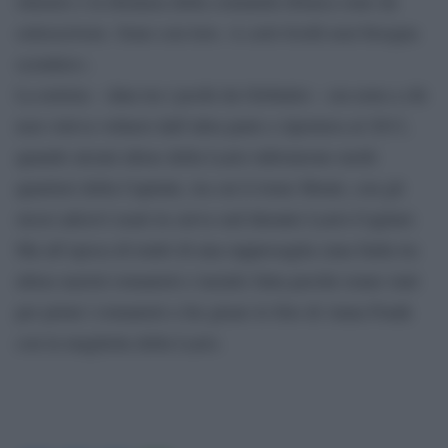
silenzio e la distanza della comunità ebraica sono da
sottoscrivere. Sono con loro. A certi livelli non bisogna
scendere».
La notizia – data tra i pochi da Globalist – era nota a chi
non voleva voltarsi dall’altra parte e riportava al 2013,
quando alcuni ultras della Lazio infestarono molti
quartieri della Capitale, tra cui il rione Monti, con gli
stessi adesivi usati in curva sud durante Lazio-Cagliari.
Ma all’epoca di trattò di una rappresaglia (una faida tra
ultras nazisti romanisti e laziali) fatta perché erano stati
per primi i romanisti a far girare le foto di Anna Frank
con la maglietta della Lazio.