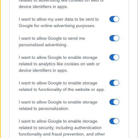
related to advertising like cookies on web or
Megachip
Globalscience
device identifiers in apps.
GiULia
Globalsport
I want to allow my user data to be sent to
Google for online advertising purposes.
Prima Pagina
I want to allow Google to send me
personalized advertising.
Giornale dello
Chi siamo
I want to allow Google to enable storage
Spettacolo
related to analytics like cookies on web or
Contributors
device identifiers in apps.
Wondernet
Facebook
I want to allow Google to enable storage
Giuliana Sgrena
related to functionality of the website or app.
Twitter
I want to allow Google to enable storage
Google News
related to personalization.
Mastodon
I want to allow Google to enable storage
related to security, including authentication
Cookie Policy
functionality and fraud prevention, and other