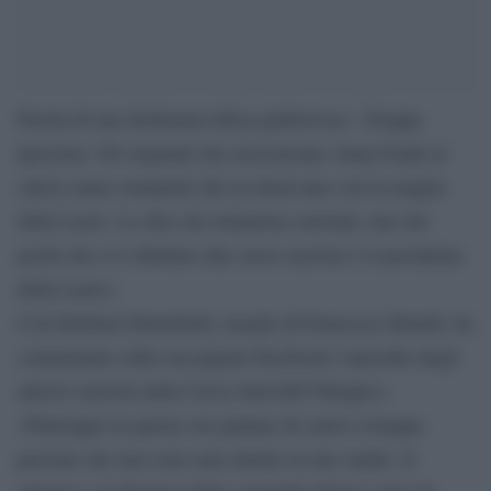
Parola di una dichiarata tifosa giallorossa: «Troppa
ipocrisia. Gli originali che associavano Anna Frank al
calcio erano romanisti che la ritraevano con la maglia
della Lazio. Lo dico da romanista convinta: uno dei
pochi che si è ribellato alle curve razziste è il presidente
della Lazio».
Così Barbara Palombelli, moglie di Francesco Rutelli, ha
commentato sulla sua pagina Facebook l’episodio degli
adesivi razzisti nella Curva Sud dell’Olimpico.
«Purtroppo in queste ore parlano di calcio ovunque
persone che non sono mai entrate in uno stadio. Il