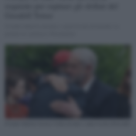
requisite per ospitare gli sfollati del
Grenfell Tower
Il leader laburista incontra i sopravvissuti all'incendo. La
premier no: protesta a Westminster
Il leader laburista Jeremy Corbyn incontra i sopravvissuti all'incendio