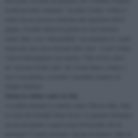
necessario, in modo da garantire che i residenti vengano
ricollocati nelle vicinanze”, ha detto Corbyn “il Rosso”,
reduce da un successo elettorale alle legislative dell’8
giugno. Il leader labour ha parlato di case lussuose
tenute sfitte, cosa “inaccettabile” nel momento in “gente
senza una casa cerca un posto dove stare”. E per Corbyn
l’area di Kensington è un classico “Tale of two cities”,
un “racconto di due città” che vivono fianco a fianco e
non si incontrano, evocando l’omonimo romanzo di
Charles Dickens.
Monta la rabbia contro la May
A Londra montano le critiche contro Theresa May, dopo
la visita alla Grenfell Tower di ieri. La premier britannica
non ha incontrato i sopravvissuti all’incendio che ha
provocato 17 morti accertati e decine di dispersi. May ha