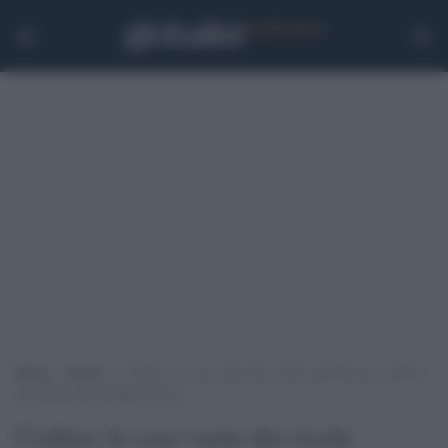
Home
>
Esteri
>
Corbyn: le case vuote dei ricchi requisite per ospitare
gli sfollati del Grenfell Tower
Corbyn: le case vuote dei ricchi