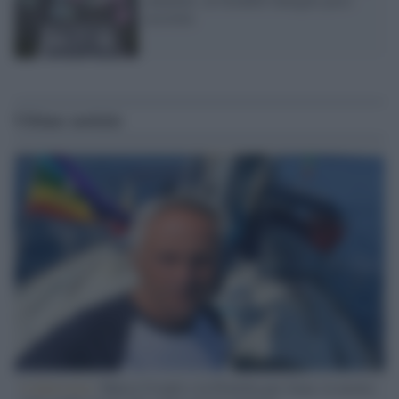
assistite
Ultime notizie
L'intervista /
Marco Croatti e la Flottilla per Gaza: le nostre