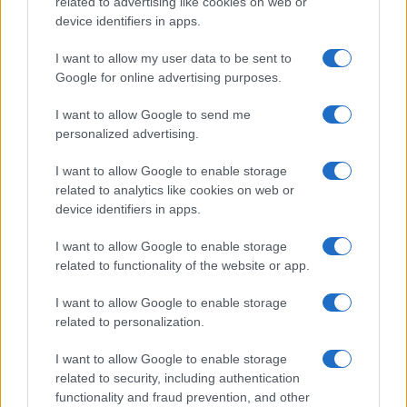
related to advertising like cookies on web or
Megachip
Globalscience
device identifiers in apps.
GiULia
Globalsport
I want to allow my user data to be sent to
Google for online advertising purposes.
Prima Pagina
I want to allow Google to send me
personalized advertising.
Giornale dello
Chi siamo
I want to allow Google to enable storage
Spettacolo
related to analytics like cookies on web or
Contributors
device identifiers in apps.
Wondernet
Facebook
I want to allow Google to enable storage
Giuliana Sgrena
related to functionality of the website or app.
Twitter
I want to allow Google to enable storage
Google News
related to personalization.
Mastodon
I want to allow Google to enable storage
related to security, including authentication
Cookie Policy
functionality and fraud prevention, and other