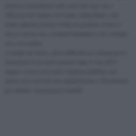
promesso un’inchiesta sulle cause del rogo, ma a
differenza del sindaco di Londra, Sadiq Khan, e del
leader laburista Jeremy Corbyn ha preferito evitare il
faccia a faccia con i residenti limitandosi a un colloquio
con i soccorritori.
La leader dei Tories, già in difficoltà nei colloqui per la
formazione di un nuovo governo dopo il voto dell’8
giugno, si trova ora contro l’opinione pubblica: per
questa sera è prevista una manifestazione a Westminster
per chiedere ‘giustizia per Grenfell’.