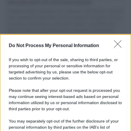
vele gonfie grazie alla sollevazione popolare
Il Senatore M5S racconta la sua esperienza sulle barche cariche di
aiuti umanitari assalite dall'esercito israeliano. Una guerra atroce,
il tentativo di disumanizzazione delle vittime, il servilismo del
governo italiano e degli altri europei, il ritorno al colonialismo.
L'importanza dei movimenti.
Do Not Process My Personal Information
Il caso /
Trump ha quasi esaurito l'arsenale Usa, ma il
tycoon smentisce
If you wish to opt-out of the sale, sharing to third parties, or
processing of your personal or sensitive information for
targeted advertising by us, please use the below opt-out
section to confirm your selection.
Chiesa /
Papa Leone XIV denuncia le violenze in Ucraina e
Russia e chiede il rispetto del diritto umanitario e della
Please note that after your opt-out request is processed you
diplomazia
may continue seeing interest-based ads based on personal
information utilized by us or personal information disclosed to
third parties prior to your opt-out.
Il centenario /
A L'Aquila arriva la mostra "Tito, 100 anni
You may separately opt-out of the further disclosure of your
attraverso la forma"
personal information by third parties on the IAB’s list of