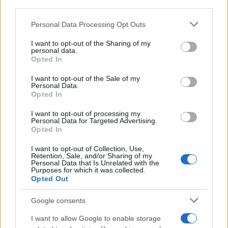
downstream participants.
Personal Data Processing Opt Outs
This information may also be disclosed by us to third parties
Il medagliere /
Europei di nuoto: Pellecani guida una super
on the IAB’s List of Downstream Participants that may further
I want to opt-out of the Sharing of my
Italia
disclose it to other third parties.
personal data.
Opted In
Please note that this website/app uses one or more Google
services and may gather and store information including but
I want to opt-out of the Sale of my
Personal Data.
not limited to your visit or usage behaviour. You may click to
Opted In
grant or deny consent to Google and its third-party tags to
use your data for below specified purposes in below Google
I want to opt-out of processing my
consent section.
Personal Data for Targeted Advertising.
Opted In
I want to opt-out of Collection, Use,
Retention, Sale, and/or Sharing of my
Personal Data that Is Unrelated with the
Purposes for which it was collected.
Opted Out
Syndication
Culture
Google consents
Salute
Globalist
I want to allow Google to enable storage