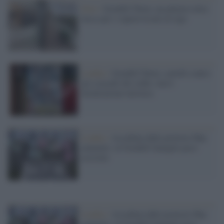
Foto /
Grenfell Tower, un palazzo extra
lusso per i sopravvissuti al rogo
Londra /
Grenfell Tower, cartelli contro
gli sciacalli dei selfie: non è
un'attrazione turistica
Londra /
Assediata dalle proteste May
ammette: al Grenfell famiglie poco
assistite
Londra /
Assediata dalle proteste May
ammette: al Grenfell famiglie poco