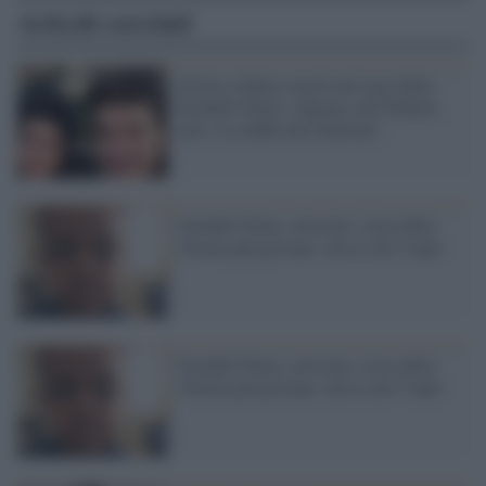
Articoli correlati
Gloria e Marco morti nel rogo della
Grenfell Tower, valgono solo 69mila
euro. La rabbia dei familiari
Grenfell Tower, ritrovati i resti della
vittima più giovane: aveva soli 5 anni
Grenfell Tower, ritrovati i resti della
vittima più giovane: aveva soli 5 anni