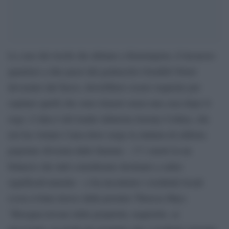
Le case dei ricchi che abitano a Kensington, il lussuoso
quartiere a due passi dal grattacielo Grenfell Tower
devastato dal fuoco, dovrebbero essere requisite per
ospitare quelli che sono rimasti senza una casa dopo il
rogo. L’idea è del leader laburista Jeremy Corbyn, che
ieri ha visitato l’area dove sorge la stuttura di edilizia
popolare divorata dalle fiamme – 17 i morti in un
bilancio che tutti considerano destinato a salire
significativamente – e ha incontrato i residenti locali
(cosa evitata invece dalla premier Theresa May).
“Bisogna trovare delle proprietà, requisirle, se