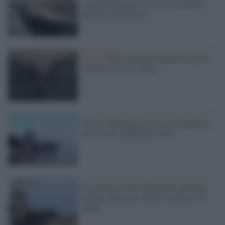
sventato un attacco alla loro portaerei
Admiral Kuznetsov
Siria /
Dalla portaerei Kuznetsov parte
l'attacco russo in Siria
Siria: schermaglie tra le navi da guerra
russe e un sottomarino Nato
La portaerei russa Kuznetzov arrivata
davanti alla Siria: pronta a sparare sui
ribelli