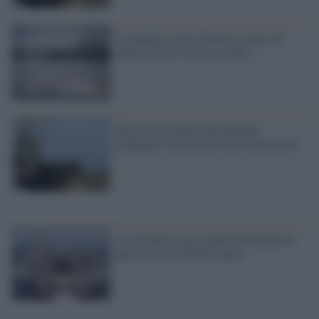
La Spagna vuole rifornire le navi da
guerra russe: furiosa la Nato
Due navi da guerra britanniche
'pedinano' la portaerei russa Kuznetsov
La portaerei russa Admiral Kuznetsov
parte verso il Mediterraneo