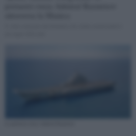
portaerei russa Admiral Kuznetsov
attraversa la Manica
Il video realizzato dai britannici che stanno monitorando il
passaggio della nave
La portaerea russa Admiral Kuznetsov