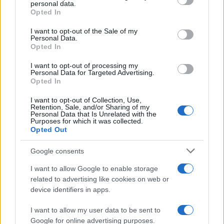
disclose it to other third parties.
personal data.
Opted In
Please note that this website/app uses one or more Google
services and may gather and store information including but
I want to opt-out of the Sale of my
Personal Data.
not limited to your visit or usage behaviour. You may click to
Opted In
grant or deny consent to Google and its third-party tags to
use your data for below specified purposes in below Google
I want to opt-out of processing my
consent section.
Personal Data for Targeted Advertising.
Opted In
I want to opt-out of Collection, Use,
Retention, Sale, and/or Sharing of my
Personal Data that Is Unrelated with the
Purposes for which it was collected.
Opted Out
Syndication
Culture
Google consents
Salute
Globalist
I want to allow Google to enable storage
related to advertising like cookies on web or
Megachip
Globalscience
device identifiers in apps.
GiULia
Globalsport
I want to allow my user data to be sent to
Google for online advertising purposes.