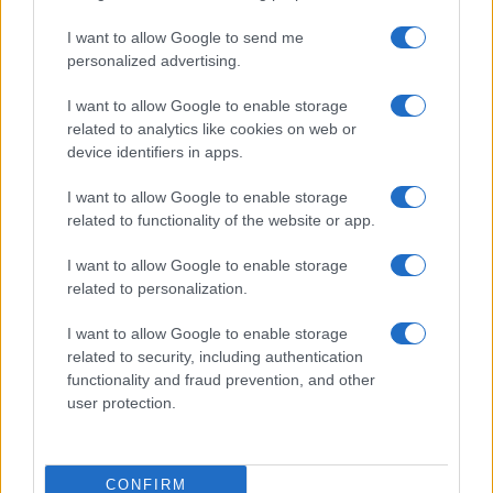
Prima Pagina
I want to allow Google to send me
personalized advertising.
Giornale dello
Chi siamo
I want to allow Google to enable storage
Spettacolo
related to analytics like cookies on web or
Contributors
device identifiers in apps.
Wondernet
Facebook
I want to allow Google to enable storage
Giuliana Sgrena
related to functionality of the website or app.
Twitter
I want to allow Google to enable storage
Google News
related to personalization.
Mastodon
I want to allow Google to enable storage
related to security, including authentication
Cookie Policy
functionality and fraud prevention, and other
user protection.
Preferenze Privacy
CONFIRM