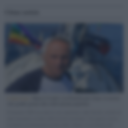
Ultime notizie
L'intervista /
Marco Croatti e la Flottilla per Gaza: le nostre
vele gonfie grazie alla sollevazione popolare
Il Senatore M5S racconta la sua esperienza sulle barche cariche di
aiuti umanitari assalite dall'esercito israeliano. Una guerra atroce,
il tentativo di disumanizzazione delle vittime, il servilismo del