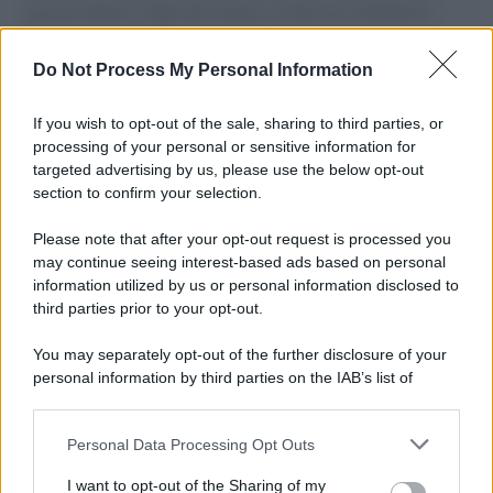
governo italiano e degli altri europei, il ritorno al colonialismo.
L'importanza dei movimenti.
Do Not Process My Personal Information
Musica /
Al maestro Francesco Guccini
If you wish to opt-out of the sale, sharing to third parties, or
processing of your personal or sensitive information for
targeted advertising by us, please use the below opt-out
section to confirm your selection.
Il ricordo /
Quando Guccini raccontava le "Cronache
epafaniche": l'intervista all'artista che si definiva un
Please note that after your opt-out request is processed you
'narratore'
may continue seeing interest-based ads based on personal
information utilized by us or personal information disclosed to
third parties prior to your opt-out.
Lo studio /
Disinformazione russa e destra: anche la
You may separately opt-out of the further disclosure of your
macchina propagandistica di Putin dietro la crisi di Ceuta
personal information by third parties on the IAB’s list of
downstream participants.
Personal Data Processing Opt Outs
This information may also be disclosed by us to third parties
Tendenze /
Sale il numero degli acquisti online in Europa e
on the IAB’s List of Downstream Participants that may further
I want to opt-out of the Sharing of my
aumentano le vendite di articoli second hand