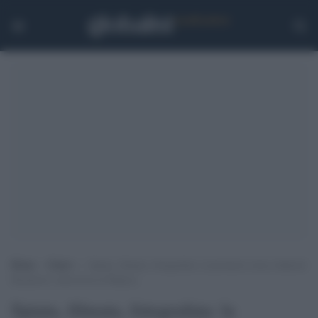
Home
>
Esteri
>
Spiata, filmata, fotografata: la portaerei russa Admiral
Kuznetsov attraversa la Manica
Spiata, filmata, fotografata: la