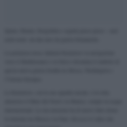
Spiata, filmata, fotografata e seguita passo passo – anzi
nodo-nodo -da due navi da guerra britanniche .
La portaerea russa Admiral Kuznetsov in navigazione
verso il Mediterraneo e la Siria è diventata il simbolo di
questa nuova guerra fredda tra Mosca, Washington e
l’Unione Europea.
La Kuznetsov, con la sua squadra navale, è in rotta
attraverso il Mare del Nord e la Manica, sempre in acque
internazionali. La sua missione ha di nuovo fatto alzare
la tensione tra Mosca e la Nato. Ed ecco il video che