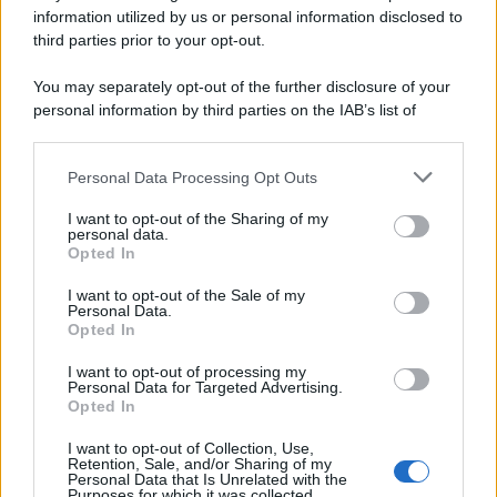
information utilized by us or personal information disclosed to
third parties prior to your opt-out.
Il centenario /
A L'Aquila arriva la mostra "Tito, 100 anni
You may separately opt-out of the further disclosure of your
attraverso la forma"
personal information by third parties on the IAB’s list of
downstream participants.
Personal Data Processing Opt Outs
This information may also be disclosed by us to third parties
Il medagliere /
Europei di nuoto: Pellecani guida una super
on the IAB’s List of Downstream Participants that may further
I want to opt-out of the Sharing of my
Italia
disclose it to other third parties.
personal data.
Opted In
Please note that this website/app uses one or more Google
services and may gather and store information including but
I want to opt-out of the Sale of my
Personal Data.
not limited to your visit or usage behaviour. You may click to
Opted In
grant or deny consent to Google and its third-party tags to
use your data for below specified purposes in below Google
I want to opt-out of processing my
consent section.
Personal Data for Targeted Advertising.
Opted In
I want to opt-out of Collection, Use,
Retention, Sale, and/or Sharing of my
Personal Data that Is Unrelated with the
Purposes for which it was collected.