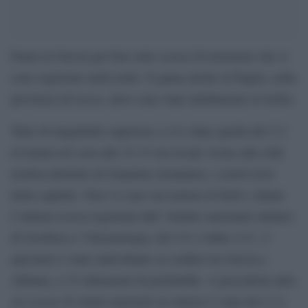
Paura in Grecia per ben sette scosse di terremoto che si
sono registrate nella notte. E paura anche in Puglia, nella
provincia di Lecce, dove sono state nitidamente avvertite.
Tutte di magnitudo superiore a 4.0, dopo quella del 5.2
avvenuta ieri sera alle 23.15 ora locale vicino alla città
nordoccidentale di Giannina (Ioannina), a nord-ovest
della capitale. Non vi è per ora notizia di feriti o danni.
L’ultima scossa registrata dall’ Istituto nazionale italiano
di Geofisica e Vulcanologia, del 4.9, è delle 4.21. L’
epicentro è stato individuato al confine tra Grecia e
Albania, a 35 chilometri di profondità. A precederla altre
sei scosse di simile intensità (la minore è stata del 4.3),