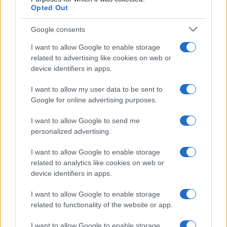
Opted Out
Syndication
Culture
Google consents
Salute
Globalist
I want to allow Google to enable storage
related to advertising like cookies on web or
Megachip
Globalscience
device identifiers in apps.
GiULia
Globalsport
I want to allow my user data to be sent to
Google for online advertising purposes.
Prima Pagina
I want to allow Google to send me
personalized advertising.
Giornale dello
Chi siamo
I want to allow Google to enable storage
Spettacolo
related to analytics like cookies on web or
Contributors
device identifiers in apps.
Wondernet
Facebook
I want to allow Google to enable storage
Giuliana Sgrena
related to functionality of the website or app.
Twitter
I want to allow Google to enable storage