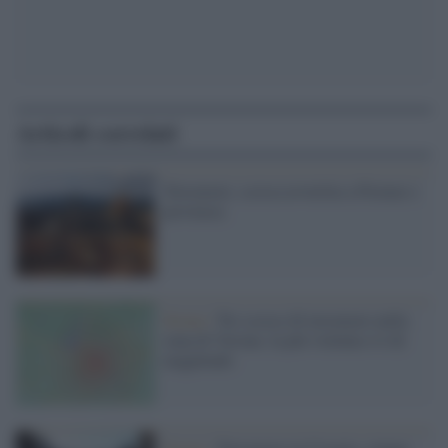
Articoli correlati
Terremoto, scossa avvertita a Firenze e
provincia
Sisma /
Tre scosse di terremoto nella
zona di Verona: la più violenta 4.4 di
magnitudo