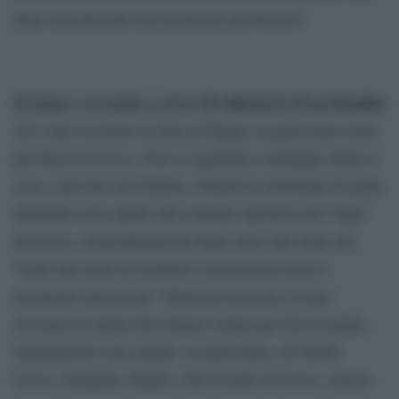
tutte con epicentro nel nordovest del Paese.ù
Il sisma è avvenuto a circa 20 chilometri di profondità
ed è stato avvertito in tutta la Puglia, in particolare nella
provincia di Lecce. Non si registrano comunque danni a
cose o persone nel Salento. Numerose telefonate di gente
allarmata sono giunte alla centrale operativa dei Vigili
del fuoco. Immediatamente dopo sono state fatte dai
Vigili una serie di verifiche e al momento non si
registrano emergenze. Numerose persone si sono
riversate in strada dove hanno sostato per breve tempo.
Segnalazioni sono giunte, in particolare, da Nardò,
Lecce, Gallipoli, Maglie, San Cesario di Lecce, Alezio.