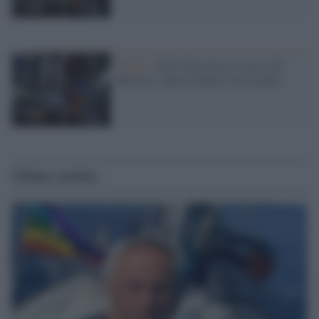
Sisma /
Altre due grosse scosse nel
Messico: ancora panico tra la gente
Ultime notizie