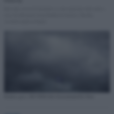
Ben sette scosse di terremoto si sono registrate nella notte a
circa 20 chilometri di profondità tra Grecia e Turchia.
Avvertite anche in Puglia.
Bandiera greca. REUTERS/Alkis Konstantinidis/File Photo