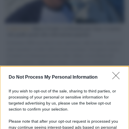
L'intervista /
Marco Croatti e la Flottilla per Gaza: le nostre
vele gonfie grazie alla sollevazione popolare
Il Senatore M5S racconta la sua esperienza sulle barche cariche di
aiuti umanitari assalite dall'esercito israeliano. Una guerra atroce,
il tentativo di disumanizzazione delle vittime, il servilismo del
governo italiano e degli altri europei, il ritorno al colonialismo.
L'importanza dei movimenti.
Do Not Process My Personal Information
Il caso /
Trump ha quasi esaurito l'arsenale Usa, ma il
tycoon smentisce
If you wish to opt-out of the sale, sharing to third parties, or
processing of your personal or sensitive information for
targeted advertising by us, please use the below opt-out
section to confirm your selection.
Chiesa /
Papa Leone XIV denuncia le violenze in Ucraina e
Russia e chiede il rispetto del diritto umanitario e della
Please note that after your opt-out request is processed you
diplomazia
may continue seeing interest-based ads based on personal