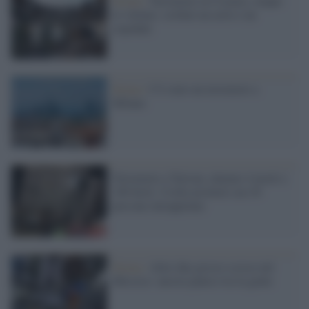
Sisma /
Terremoto in Croazia, cinque
le vittime: crollati un asilo e un
ospedale
Sisma /
C'è stato un terremoto a
Milano
Terremoto a Taiwan: almeno 4 morti e
100 feriti. Crolla un hotel con 30
persone intrappolate
Sisma /
Altre due grosse scosse nel
Messico: ancora panico tra la gente