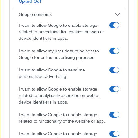
Opted Out
Syndication
Culture
Google consents
Salute
Globalist
I want to allow Google to enable storage
related to advertising like cookies on web or
Megachip
Globalscience
device identifiers in apps.
GiULia
Globalsport
I want to allow my user data to be sent to
Google for online advertising purposes.
Prima Pagina
I want to allow Google to send me
personalized advertising.
Giornale dello
Chi siamo
I want to allow Google to enable storage
Spettacolo
related to analytics like cookies on web or
Contributors
device identifiers in apps.
Wondernet
Facebook
I want to allow Google to enable storage
Giuliana Sgrena
related to functionality of the website or app.
Twitter
I want to allow Google to enable storage
Google News