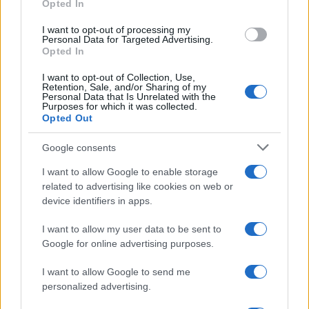
Opted In
grant or deny consent to Google and its third-party tags to
use your data for below specified purposes in below Google
I want to opt-out of processing my
consent section.
Personal Data for Targeted Advertising.
Opted In
I want to opt-out of Collection, Use,
Retention, Sale, and/or Sharing of my
Personal Data that Is Unrelated with the
Purposes for which it was collected.
Opted Out
Syndication
Culture
Google consents
Salute
Globalist
I want to allow Google to enable storage
related to advertising like cookies on web or
Megachip
Globalscience
device identifiers in apps.
GiULia
Globalsport
I want to allow my user data to be sent to
Google for online advertising purposes.
Prima Pagina
I want to allow Google to send me
personalized advertising.
Giornale dello
Chi siamo