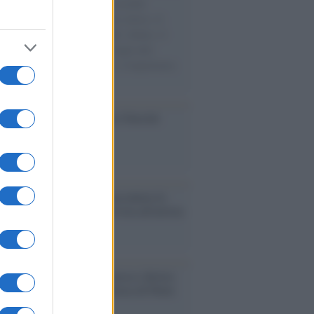
e cariche di aiuti umanitari assalite
sercito israeliano. Una guerra atroce, il
ivo di disumanizzazione delle vittime, il
ismo del governo italiano e degli altri
ei, il ritorno al colonialismo. L'importanza
ovimenti.
ca /
Al maestro Francesco Guccini
cordo /
Quando Guccini raccontava le
ache epafaniche": l'intervista all'artista
i definiva un 'narratore'
udio /
Disinformazione russa e destra:
 la macchina propagandistica di Putin
o la crisi di Ceuta