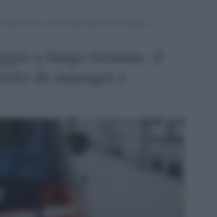
ungo termine, il SUV business preferito da manager e
io a lungo termine, il
erito da manager e