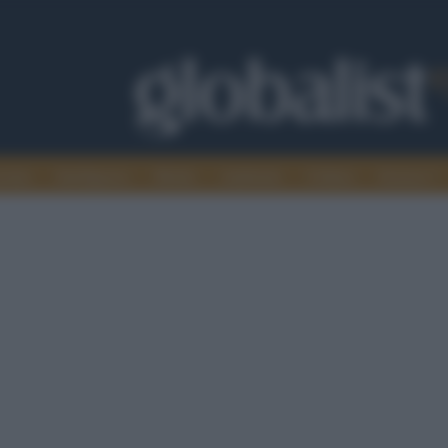
omia
Intelligence
Media
Ambiente
Cultura
Scienza