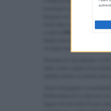
L’abitacolo mantiene la classica 
authenti
tecnologica senza eccessi scenograf
integrato con i principali servizi d
anche dopo anni di utilizzo intens
BMW X3 con noleggio 
sceglie la
lunghe percorrenze deve conservare
nei primi mesi.
Dal punto di vista dinamico, la X
molto vicino a quello di una berlin
stabilità rendono le trasferte meno
Anche il bagagliaio e la modularit
Professionisti che si muovono con 
leggere trovano nella X3 una soluzi