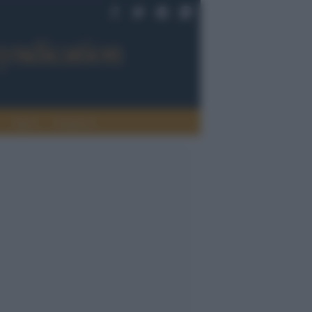
Sport
Tendenze