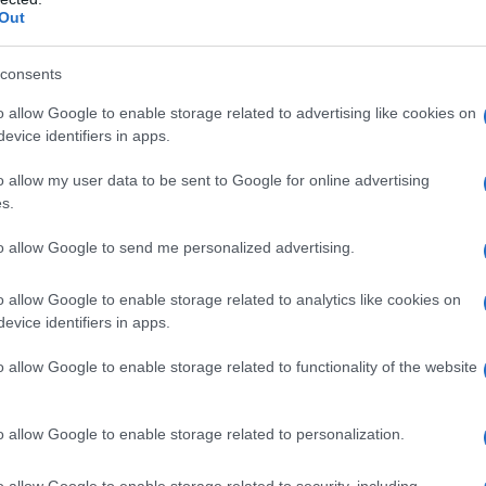
barch
Out
dall'e
 di km l’anno
tentat
servil
consents
 chilometri all’anno sviluppa un rapporto diverso
europ
o allow Google to enable storage related to advertising like cookies on
dei m
diventano centrali: insonorizzazione, ergonomia,
evice identifiers in apps.
 dei sedili, fluidità del cambio automatico,
Musi
o allow my user data to be sent to Google for online advertising
uida. La BMW X3 è stata progettata esattamente
s.
ioni più diffuse sul mercato del noleggio, in
to allow Google to send me personalized advertising.
hybrid e le xDrive a trazione integrale,
olto apprezzata da chi utilizza il veicolo come
o allow Google to enable storage related to analytics like cookies on
Il ri
evice identifiers in apps.
"Cron
che s
o allow Google to enable storage related to functionality of the website
 benefici e utilizzi
Lo st
o allow Google to enable storage related to personalization.
anche
dietr
o allow Google to enable storage related to security, including