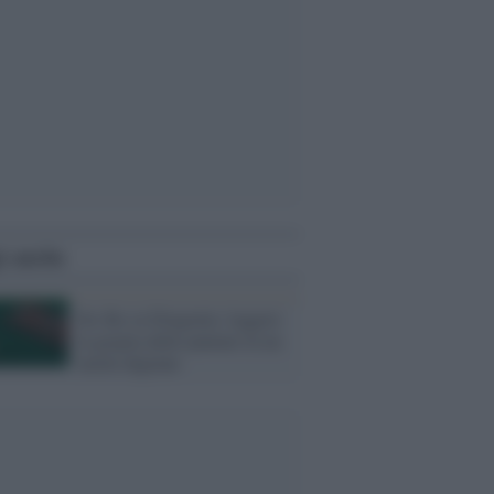
i anche
Sic Bo su Dragonia: leggere
la griglia delle puntate in un
tavolo digitale