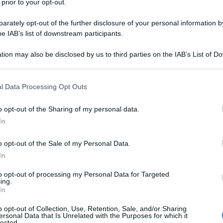
 prior to your opt-out.
o a formule più flessibili. La formula
BMW X3
rately opt-out of the further disclosure of your personal information by
ente di guidare un SUV premium come la X3
he IAB’s list of downstream participants.
enendo costi pianificabili e delegando gran
tion may also be disclosed by us to third parties on the IAB’s List of 
Ulti
tecnica a un operatore specializzato. Negli ultimi
 that may further disclose it to other third parties.
rescita importante proprio perché aziende e
 that this website/app uses one or more Google services and may gath
l Data Processing Opt Outs
ù snelli, meno imprevedibili e più coerenti con
including but not limited to your visit or usage behaviour. You may click 
 to Google and its third-party tags to use your data for below specifi
tà.
o opt-out of the Sharing of my personal data.
ogle consent section.
In
nti ma non ingombranti, posizione di guida
o opt-out of the Sale of my Personal Data.
cità di carico e una gamma motori pensata sia
In
a per chi alterna città e trasferte. È uno di quei
to opt-out of processing my Personal Data for Targeted
olidità senza risultare ostentati. In ambito
L'int
ing.
Gaza:
In
to più di quanto sembri.
solle
o opt-out of Collection, Use, Retention, Sale, and/or Sharing
Il Se
nsato per chi percorre
ersonal Data that Is Unrelated with the Purposes for which it
lected.