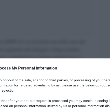
i la BMW X3 sia diventata una delle auto più
nel segmento del noleggio a lungo termine.
ori e consulenti la scelgono perché riesce a
 professionale e utilizzo concreto. La BMW X3
ocess My Personal Information
cienza e versatilità nella guida di tutti i giorni,
nta uno strumento di lavoro oltre che un mezzo
to opt-out of the sale, sharing to third parties, or processing of your per
formation for targeted advertising by us, please use the below opt-out s
 selection.
del resto, è cambiato profondamente. L’acquisto
 that after your opt-out request is processed you may continue seeing i
ased on personal information utilized by us or personal information dis
a percorribile e, anzi, in molti casi viene