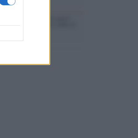
enze /
Sale il numero degli acquisti
e in Europa e aumentano le vendite di
oli second hand