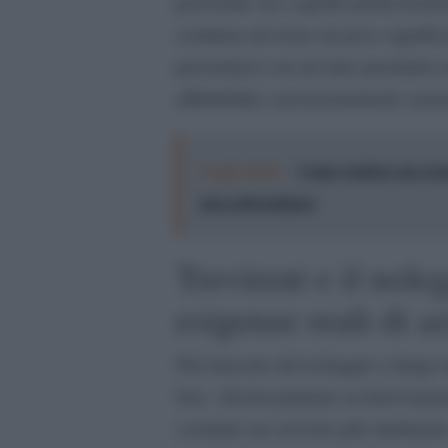
personale sia a quello profession
continua ad avere un peso significa
presentarsi con un’auto premium no
affidabilità e posizionamento azie
Leggi anche:
Come rendere un event
non sottovalutare
Trevirent e il nole
esigenze reali di a
Nel mercato del noleggio a lungo t
loro. Alcuni puntano esclusivamen
costruire un servizio più strutturat