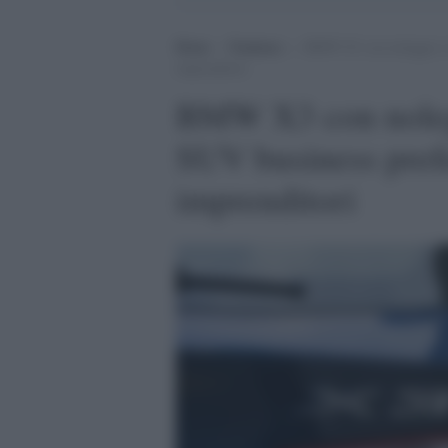
Home
>
Tendenze
>
BMW X3 con noleggio a l
imprenditori
BMW X3 con nolegg
SUV business pref
imprenditori