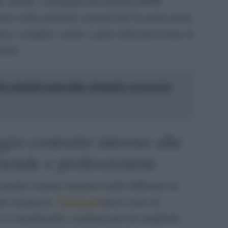
ale. Inoltre, l’immagine del marchio BMW
tivo nelle relazioni commerciali. In molti settori,
n è semplice vanità: è parte della percezione di
ndale.
o aziendale memorabile: strumenti e accessori da
ggio costruito intorno alle
ziende e professionisti
ermine esistono operatori molto differenti tra
Trevirent
te sul prezzo,
invece cerca di
o e consulenziale, caratterizzato da semplicità