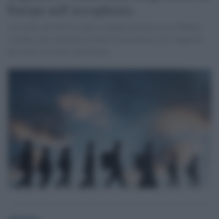
Europa nell’accoglienza
All’inizio del 2025 in Italia risultano presenti circa 484mila
cittadini non comunitari titolari di un permesso di soggiorno
per motivi di asilo o protezione.
globalist