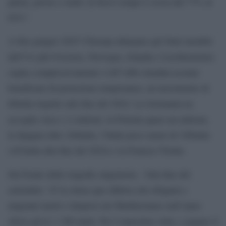
patria, presto o tardi: in breve tempo è scesa dal 77% al
62%”.
A fine giugno 2025 l’Europa allargata (gli Stati membri
dell’Ue più Svizzera, Norvegia, Islanda e Liechtenstein)
ospita complessivamente 4.467.000 cittadini ucraini
beneficiari di protezione temporanea, un incremento di
60mila rispetto alla fine del 2024. La Germania ne
accoglie circa 1,2 milioni, la Polonia quasi un milione,
la Spagna oltre 240mila, l’Italia poco meno di 169mila
(163mila alla fine del 2024) e la Francia 55mila.
Sul fronte delle tragedie migratorie, “Alla fine del
settembre ‘25 la stima (per difetto) dei rifugiati e
migranti morti o dispersi nel Mediterraneo nell’anno
sfiora già le 1.300 unità. Per l’ennesima volta, a pagare il