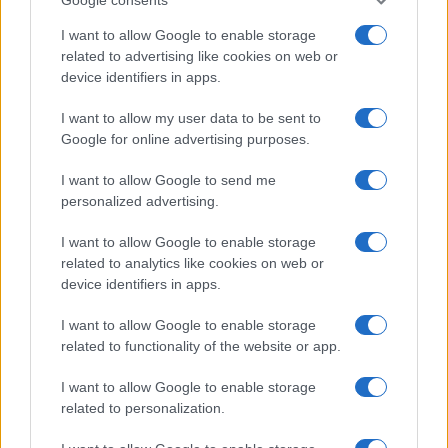
Salute
Globalist
I want to allow Google to enable storage
related to advertising like cookies on web or
Megachip
Globalscience
device identifiers in apps.
GiULia
Globalsport
I want to allow my user data to be sent to
Google for online advertising purposes.
Prima Pagina
I want to allow Google to send me
personalized advertising.
Giornale dello
Chi siamo
I want to allow Google to enable storage
Spettacolo
related to analytics like cookies on web or
Contributors
device identifiers in apps.
Wondernet
Facebook
I want to allow Google to enable storage
Giuliana Sgrena
related to functionality of the website or app.
Twitter
I want to allow Google to enable storage
Google News
related to personalization.
Mastodon