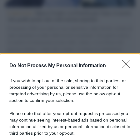
L'intervista /
Marco Croatti e la Flottilla per Gaza: le nostre
vele gonfie grazie alla sollevazione popolare
Il Senatore M5S racconta la sua esperienza sulle barche cariche di
aiuti umanitari assalite dall'esercito israeliano. Una guerra atroce,
il tentativo di disumanizzazione delle vittime, il servilismo del
governo italiano e degli altri europei, il ritorno al colonialismo.
L'importanza dei movimenti.
Do Not Process My Personal Information
Palestina /
Gaza, le bombe israeliane continuano a uccidere:
nuovi morti e feriti nella Striscia
If you wish to opt-out of the sale, sharing to third parties, or
processing of your personal or sensitive information for
targeted advertising by us, please use the below opt-out
section to confirm your selection.
Il conflitto /
L'accordo di Hormuz garantirebbe all'Iran una
vittoria geopolitica senza precedenti
Please note that after your opt-out request is processed you
may continue seeing interest-based ads based on personal
information utilized by us or personal information disclosed to
third parties prior to your opt-out.