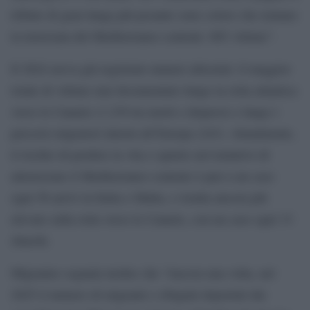
tributo di gran lunga più pesante sono coloro che tentano
la traversata del Mediterraneo centrale: 885 vittime”.
Il 2024 aveva già registrato numeri altissimi: il maggior
totale di vittime mai documentato lungo la rotta atlantica
verso le Canarie (1.239 tra morti e dispersi) e lungo i
percorsi migratori interni all’Europa (243). Attualmente,
il rischio di perdere la vita o sparire nel tentativo di
attraversare il Mediterraneo centrale è pari a un caso
ogni 58 arrivi in Italia o Malta, e risulta ancora più
elevato sulla rotta verso le Canarie, con un caso ogni 33
sbarchi.
Migrantes segnala inoltre che “Ancora una volta, nel
2025 il numero di migranti e rifugiati deportati dai