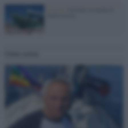
Il ricordo /
Portopalo, la tragedia di
Natale rimossa
Ultime notizie