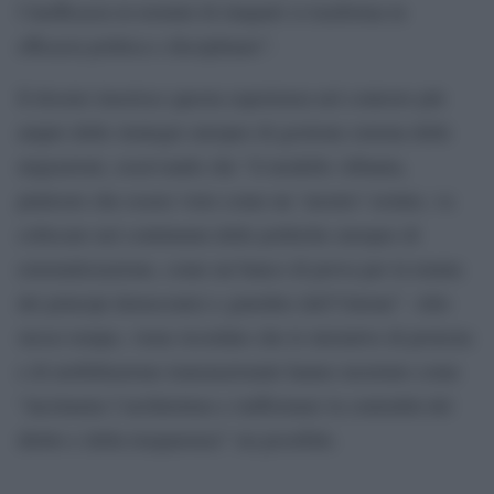
l’inefficacia in termini di rimpatri si trasforma in
efficacia politica e disciplinare”.
Il dossier inserisce questa esperienza nel contesto più
ampio delle strategie europee di gestione esterna delle
migrazioni, osservando che “il modello Albania,
piuttosto che essere visto come un ‘mostro’ isolato, va
collocato nel continuum delle politiche europee di
esternalizzazione, come un banco di prova per la tenuta
dei principi democratici e giuridici dell’Unione”. Allo
stesso tempo, viene ricordato che le iniziative di protesta
e di mobilitazione transnazionale hanno mostrato come
“incrinarne l’architettura e riaffermare la centralità del
diritto e della trasparenza” sia possibile.