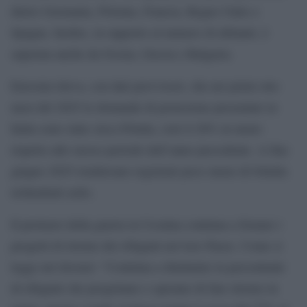
dietro Germania, Polonia, Francia, Regno Unito e
Spagna. Inoltre, in rapporto al numero di abitanti, è
superata anche da Svezia, Grecia e Bulgaria.
Eurostat rileva, con dati provvisori, che nei primi otto
mesi del 2025 le domande di protezione presentate in
Italia sono state circa 85mila, cioè il 20% in meno
rispetto allo stesso periodo dell’anno precedente. A fine
giugno 2025 risultavano registrati poco meno di 64mila
richiedenti asilo.
Il protrarsi della guerra in Ucraina continua a frenare i
progetti di ritorno dei rifugiati nel loro Paese. Come si
legge nel dossier: “Continua a diminuire la percentuale
di rifugiati che progettano o sperano di fare ritorno in