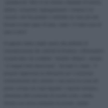
‘guardiacoste’ libici in un sistema collaudato di miseria,
arbitrio, vessazioni, taglieggiamenti e violenze è in
crescita: solo fra gennaio e settembre ne sono già stati
fermati in mare quasi 20 mila, contro i 22 mila scarsi di
tutto il 2024”.
Il rapporto dedica ampio spazio alle politiche di
esternalizzazione dei controlli di frontiera, soffermandosi
in particolare sul cosiddetto “modello Albania”, ritenuto
“ai margini della democrazia”. Secondo lo studio, “il
progetto rappresenti un laboratorio per l’estensione
extraterritoriale del controllo e una messa in scena del
potere sovrano sui corpi migranti. L’opacità sistemica,
alimentata dall’esclusione di società civile e media,
diventa essa stessa strumento di governo, mentre