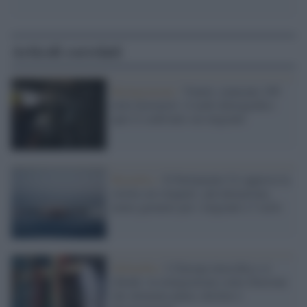
Articoli correlati
Remigrazione /
Veneto, mancano 189
mila lavoratori: il nodo demografico
apre il confronto sui migranti
Bruxelles /
Il Parlamento Ue approva la
stretta sui rimpatri: più detenzione,
meno garanzie per i migranti e l’asilo
Xefonobia /
L’Europa invecchia e si
chiude: la remigrazione come illusione
che alimenta paura, declino e