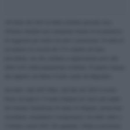
All’inizio del 2025 in Italia risultano presenti circa
484mila cittadini non comunitari titolari di un permesso
di soggiorno per motivi di asilo o protezione. Si tratta di
un numero in crescita del 17% rispetto all’anno
precedente, ma che continua a rappresentare poco più
dello 0,8% della popolazione residente. È quanto emerge
dal rapporto sul diritto d’asilo curato da Migrantes.
Secondo i dati dell’Unhcr, alla fine del 2024 il nostro
Paese accoglieva 313mila rifugiati nel senso più ampio
del termine (beneficiari di status di rifugiato, protezione
sussidiaria, umanitaria o temporanea); un totale salito a
314mila a metà 2025. Per quantità, l’Italia si posiziona