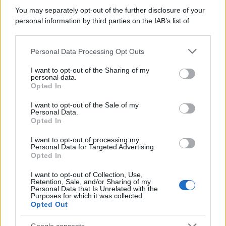
Cultura /
Nel cuore delle Marche un viaggio itinerante tra
You may separately opt-out of the further disclosure of your
design, arte, musica e antichi mestieri
personal information by third parties on the IAB’s list of
downstream participants.
Personal Data Processing Opt Outs
This information may also be disclosed by us to third parties
Poker online gratis: come iniziare, conoscere il gioco e fare
on the IAB’s List of Downstream Participants that may further
I want to opt-out of the Sharing of my
pratica
disclose it to other third parties.
personal data.
Opted In
Please note that this website/app uses one or more Google
services and may gather and store information including but
I want to opt-out of the Sale of my
Personal Data.
not limited to your visit or usage behaviour. You may click to
Opted In
grant or deny consent to Google and its third-party tags to
use your data for below specified purposes in below Google
I want to opt-out of processing my
consent section.
Personal Data for Targeted Advertising.
Opted In
I want to opt-out of Collection, Use,
Retention, Sale, and/or Sharing of my
Personal Data that Is Unrelated with the
Purposes for which it was collected.
Opted Out
Syndication
Culture
Google consents