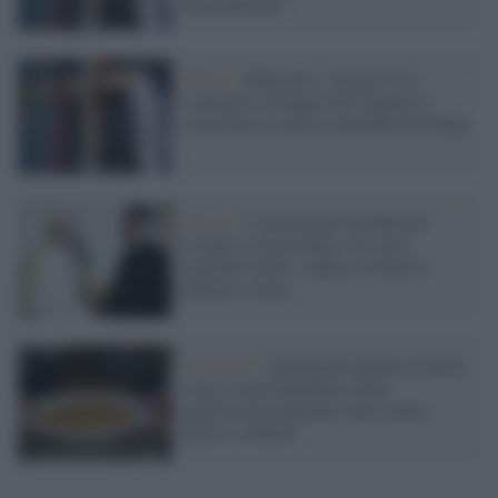
disgregazione
Chiesa /
Migranti, i vescovi Usa
scelgono il coraggio del Vangelo e
contestano la deriva xenofoba di Trump
Chiesa /
L’arcivescovo di Palermo
Lorefice accusa Italia e Ue per i
migranti morti: ondata di insulti e
minacce social
La ricerca /
Immigrati anziani in Italia:
come l’invecchiamento della
popolazione migrante sfida sanità,
lavoro e welfare