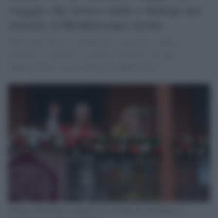
viaggio che invoca unità e dialogo per
ricucire il Mediterraneo ferito
Papa Leone XIV sta compiendo il suo primo viaggio
apostolico in Turchia e in Libano, due Paesi che oggi
rappresentano il cuore fragile del Mediterraneo
Il Papa e Bartolomeo impartiscono dal balcone del Phanar la