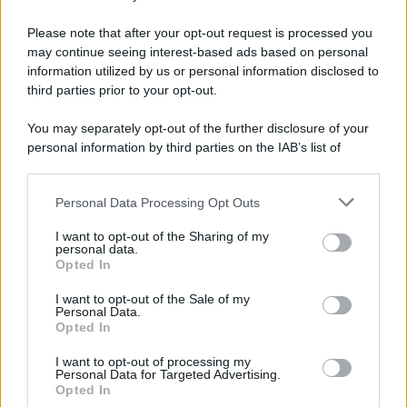
Il libro /
Crescere significa pentirsi: l’immaturità degli
italiani tra berlusconismo, fascismo e nuove nostalgie
Please note that after your opt-out request is processed you
may continue seeing interest-based ads based on personal
information utilized by us or personal information disclosed to
third parties prior to your opt-out.
Memoria /
Quando Pasolini raccontava i minatori italiani in
You may separately opt-out of the further disclosure of your
Belgio dopo Marcinelle
personal information by third parties on the IAB’s list of
downstream participants.
Personal Data Processing Opt Outs
This information may also be disclosed by us to third parties
Il libro /
La letteratura che racconta l’estate
on the IAB’s List of Downstream Participants that may further
I want to opt-out of the Sharing of my
disclose it to other third parties.
personal data.
Opted In
Please note that this website/app uses one or more Google
services and may gather and store information including but
I want to opt-out of the Sale of my
Personal Data.
not limited to your visit or usage behaviour. You may click to
Opted In
grant or deny consent to Google and its third-party tags to
use your data for below specified purposes in below Google
I want to opt-out of processing my
consent section.
Personal Data for Targeted Advertising.
Opted In