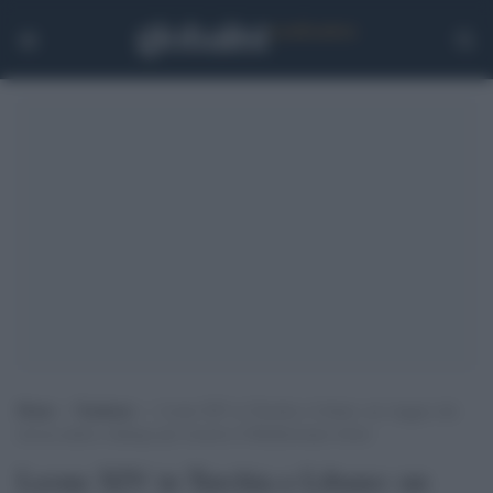
Home
>
Tendenze
>
Leone XIV in Turchia e Libano: un viaggio che
invoca unità e dialogo per ricucire il Mediterraneo ferito
Leone XIV in Turchia e Libano: un