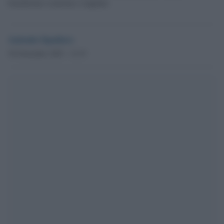
benedizione ecumenica congiunta
Antonio Spadaro
30 Novembre 2025 - 12.35