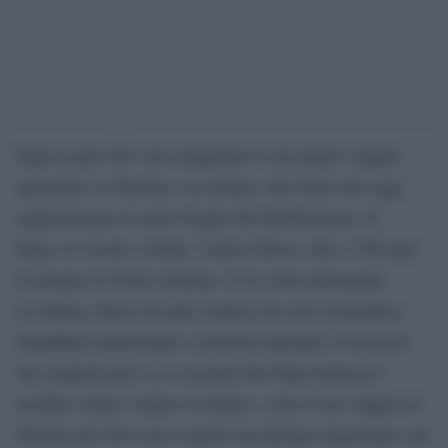
Papa Leone XIV sta compiendo il suo primo viaggio
apostolico in Turchia e in Libano, due Paesi che oggi
rappresentano il cuore fragile del Mediterraneo. Il
Papa si è recato a İznik, l’antica Nicea, dove 1700 anni
fa nacque il Credo cristiano. E la visita proseguirà
in Libano, Paese da anni sospeso tra crisi economica,
instabilità istituzionale e tensioni regionali. È un gesto
che acquista peso se si ricorda che Papa Francesco
avrebbe voluto visitare il Libano, e che il suo viaggio in
Turchia nel 2014 aveva aperto un dialogo importante con