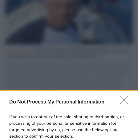
L'intervista /
Marco Croatti e la Flottilla per Gaza: le nostre
vele gonfie grazie alla sollevazione popolare
Il Senatore M5S racconta la sua esperienza sulle barche cariche di
aiuti umanitari assalite dall'esercito israeliano. Una guerra atroce,
il tentativo di disumanizzazione delle vittime, il servilismo del
governo italiano e degli altri europei, il ritorno al colonialismo.
L'importanza dei movimenti.
Do Not Process My Personal Information
Il lutto /
Addio a Livio Berruti, leggenda dello sprint
italiano
If you wish to opt-out of the sale, sharing to third parties, or
processing of your personal or sensitive information for
targeted advertising by us, please use the below opt-out
section to confirm your selection.