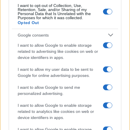
I want to opt-out of Collection, Use,
Retention, Sale, and/or Sharing of my
Personal Data that Is Unrelated with the
Purposes for which it was collected.
Opted Out
Syndication
Culture
Google consents
Salute
Globalist
I want to allow Google to enable storage
related to advertising like cookies on web or
Megachip
Globalscience
device identifiers in apps.
GiULia
Globalsport
I want to allow my user data to be sent to
Google for online advertising purposes.
Prima Pagina
I want to allow Google to send me
personalized advertising.
Giornale dello
Chi siamo
I want to allow Google to enable storage
Spettacolo
related to analytics like cookies on web or
Contributors
device identifiers in apps.
Wondernet
Facebook
I want to allow Google to enable storage