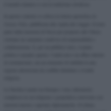
il mondo islamico e con la tradizione ortodossa.
In
In questo contesto si colloca la lettera apostolica
Unitate Fidei
, pubblicata alla vigilia del viaggio. Il testo
parte dalla memoria di Nicea per proporre alle Chiese
cristiane un cammino condiviso di responsabilità e
collaborazione. E, per un pubblico laico, il punto
politico è proprio questo: l’unità non è un affare interno
al cristianesimo, ma un elemento di stabilità in una
regione attraversata da conflitti identitari e rivalità
religiose.
La Turchia è ponte tra Europa e Asia, laboratorio
complesso in cui religione e geopolitica convivono con
tensioni interne e aperture diplomatiche. Il Libano,