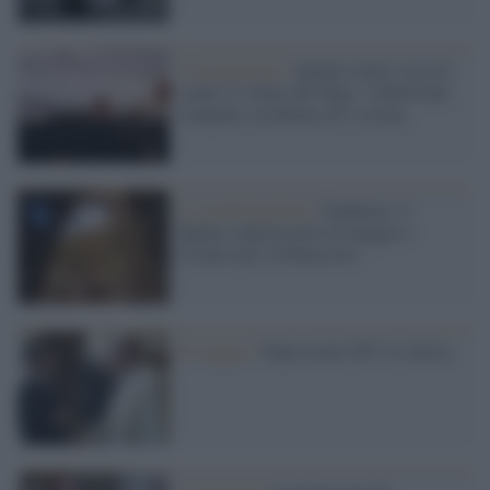
Cristianesimo /
Quattro nuovi vescovi
contro il volere del Papa: i lefebvriani
rompono con Roma ed è scisma
La trasformazione /
Pantheon: il
duplice anniversario di maggio e
l'evento per la Pentecoste
Il viaggio /
Papa Leone XIV in Africa