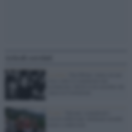
Articoli correlati
La storia /
Don Milani, statua con una
frase contro il comunismo mai
pronunciata: falsità su un sacerdote che
amava la Costituzione
Il caso /
Vaticano, scomunicati i
vescovi lefebvriani: dichiarate invalide
nozze e confessioni