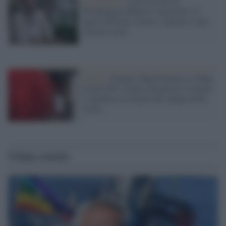
La protesta /
L'arcivescovo di
Washington definisce 'immorale' la
guerra all'Iran e invita i cattolici a una
'azione civica'
Chiesa /
Pasqua, Papa Francesco e Papa
Leone XIV: la pace disarma la violenza
e smentisce la logica del sangue nella
storia
Ultime notizie