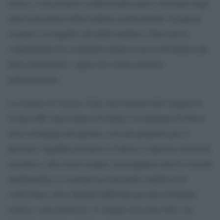
invece, è un mosaico confessionale unico, divenuto negli
anni termometro delle fratture mediorientali. In questo
scenario, un appello all’unità esprime l’idea che la
cooperazione fra comunità religiose possa diventare una
forza moderatrice capace di evitare ulteriori
polarizzazioni.
In Unitate Fidei
La Lettera
nel contesto del viaggio di
Leone offre una cornice di lettura: la memoria di Nicea
non è nostalgia del passato, ma una proposta per il
presente. Significa invitare le Chiese a superare divisioni
storiche e, allo stesso tempo, incoraggiare tutte le società
mediterranee a costruire un orizzonte condiviso di
convivenza, dove identità differenti possano diventare
risorsa e non minaccia. Il viaggio di Leone XIV, tra