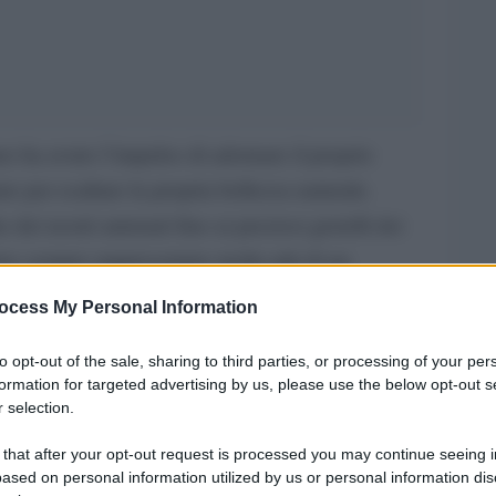
no ha avuto l’impulso di adornare il proprio
re per esaltare la propria bellezza naturale.
 dei nostri antenati fino ai preziosi gioielli dei
nno sempre rappresentato molto più di un
esto, la tradizione orafa ci racconta storie di
ocess My Personal Information
 in un’epoca che esalta l’individualità, il legame
to opt-out of the sale, sharing to third parties, or processing of your per
ndendo il bisogno di autenticità con il desiderio
formation for targeted advertising by us, please use the below opt-out s
 selection.
e arte da indossare
 that after your opt-out request is processed you may continue seeing i
ased on personal information utilized by us or personal information dis