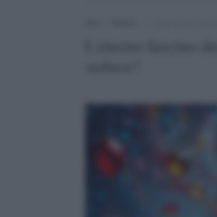
Home
>
Tendenze
>
L’eterno fascino dei gioie
L'eterno fascino dei
seduce?
.