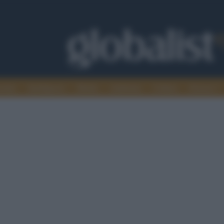
omia
Intelligence
Media
Ambiente
Cultura
Scienza