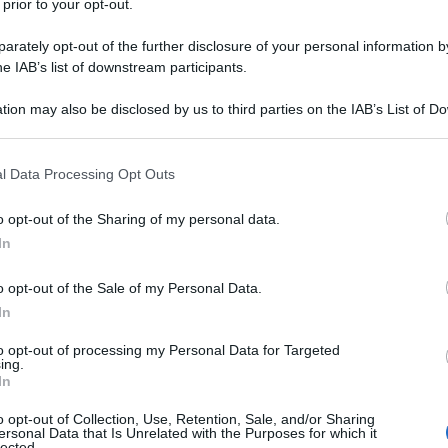
 prior to your opt-out.
tigianato torna a brillare nella sua luce. Infatti,
visione,
appresenta un pezzo unico che racchiude
rately opt-out of the further disclosure of your personal information by
he IAB’s list of downstream participants.
espressione di un “saper fare” che si trasmette e
radizione e modernità.In questa linea di
tion may also be disclosed by us to third parties on the IAB’s List of 
 that may further disclose it to other third parties.
Ulti
ni come le
Irresistibili collane donna argento
 that this website/app uses one or more Google services and may gath
se di nostri esclusivi design
. Questi pezzi non
l Data Processing Opt Outs
including but not limited to your visit or usage behaviour. You may click 
tica arte da indossare
, concepiti per
 to Google and its third-party tags to use your data for below specifi
o opt-out of the Sharing of my personal data.
ogle consent section.
 con la sua unicità e bellezza. La stessa cura e
In
nanti e creativi orecchini donna argento, ideali
o opt-out of the Sale of my Personal Data.
, che incorniciano lo sguardo con una bellezza
In
li di prima qualità
.
to opt-out of processing my Personal Data for Targeted
ing.
giorno: una sfida di
L'int
In
Gaza:
solle
o opt-out of Collection, Use, Retention, Sale, and/or Sharing
ersonal Data that Is Unrelated with the Purposes for which it
lected.