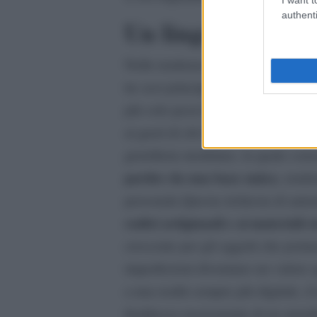
authenti
Un linguaggio pien
Nelle tendenze della moda stagiona
identità, versat
tre assi principali:
più solo pezzi belli, ma soprattutt
ai gusti di chi li indossa. Qui trio
gioielleria modulare, la quale cons
partire da una base unica
, rende
personale.Questa richiesta di autent
radici artigianali e ai materiali s
crescente per gli oggetti che port
imperfezioni diventano un valore a
a una realtà sempre più digitale, il 
freddezza rassicurante di un metall