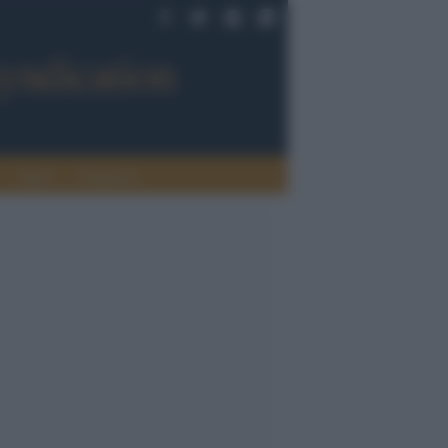
Sport
Tendenze