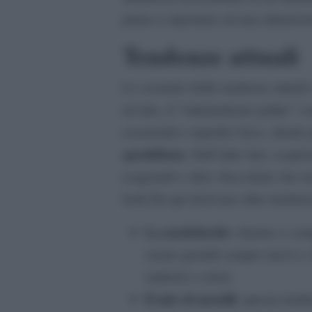
pietra ci riportano ad una dimensi
Tendenze attuali
Lo scenario delle tendenze attuali 
un lato, il “minimalismo pulito” con
essenziali e superfici lisce, ideale
quotidiana
. Dall’altro lato, acq
esagonali e sfere sfaccettate che re
look.Da qui derivano altre tenden
La modularità
: charms e com
creare gioielli sempre nuovi e 
simboli e colori.
Il mix di metalli
: questa tende