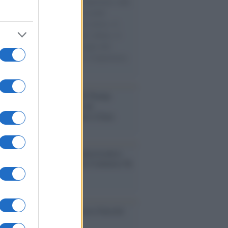
natore M5S racconta la sua esperienza sulle
e cariche di aiuti umanitari assalite
sercito israeliano. Una guerra atroce, il
ivo di disumanizzazione delle vittime, il
ismo del governo italiano e degli altri
ei, il ritorno al colonialismo. L'importanza
ovimenti.
tina /
Il Board of Peace di Trump
na il primo contratto per un
mentale avamposto militare a Gaza
nto /
La Sila diventa un palcoscenico
rale: nasce “A Farla Amare Comincia Tu
ra Sila”
cordo /
Le radici di Francesco Guccini