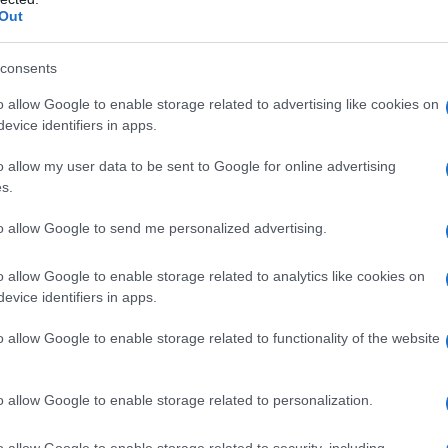
Il Se
Out
onto del design di gioielli che rispondano alle
barch
dall'e
questo senso, si cerca di superare il concetto di
tentat
consents
indi, come qualcosa di relegato alle grandi
servil
o allow Google to enable storage related to advertising like cookies on
europ
pezzi così
a si traduce nella realizzazione di
evice identifiers in apps.
dei m
 compagni fedeli in ogni momento, senza
o allow my user data to be sent to Google for online advertising
tenza.È il caso, ad esempio, dei
resistentissimi
Pales
s.
asseg
no – Bracciali da donna – Bracciali da uomo
rudi
to allow Google to send me personalized advertising.
 combinano l’eleganza atemporale dell’argento
o allow Google to enable storage related to analytics like cookies on
del cotone marino, come le
stupende e resistenti
evice identifiers in apps.
L'eve
no – Collane da uomo – Collane da donna
. Ciò
natu
– Ope
o allow Google to enable storage related to functionality of the website
rmeabile e resistente, con un’eleganza molto
libertà senza limiti
con una
, che permette di non
o allow Google to enable storage related to personalization.
a personale, neanche sotto la doccia o mentre ci
Il ri
o allow Google to enable storage related to security, including