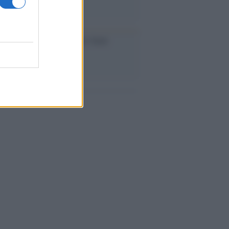
iversario /
90 anni di Yves Saint
nt, tra moda e scandali