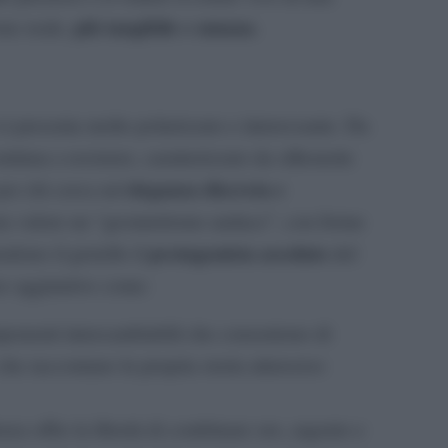
più tangibile e umana
one reale,
.
si presenta molto polarizzato e interessante. Da
tinua a resistere, caratterizzato da silhouette
eleganza discreta e
 per chi cerca un’
uista valore un “geometrismo audace”, con forme
protagonista assoluto
ndono il gioiello il
del
ze aggiuntive come:
ponenti intercambiabili che consentono di
che raccontano la propria storia attraverso
nza offre la libertà di combinare oro, argento e