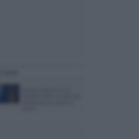
i anche
Giochi di pronostici sui
Mondiali 2026: un modo più
intelligente per seguire il
torneo