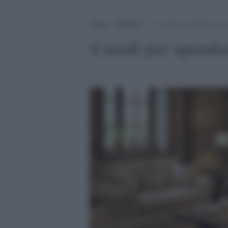
Home
>
Tendenze
>
4 modi per spendere una s
4 modi per spender
.