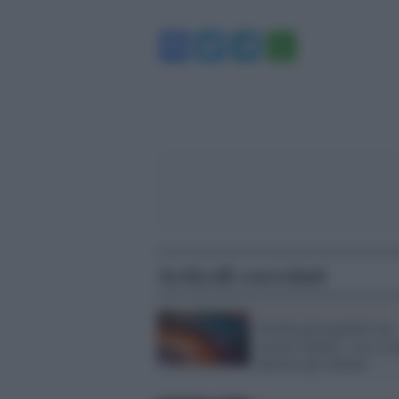
Facebook
Twitter
Telegram
WhatsA
Articoli correlati
Giochi più popolari nei
casinò italiani: cosa sc
davvero gli italiani