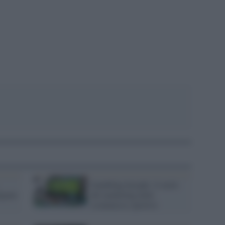
pp
Gambling Insight: il ruolo
elgono
del marketing nelle
scommesse sportive