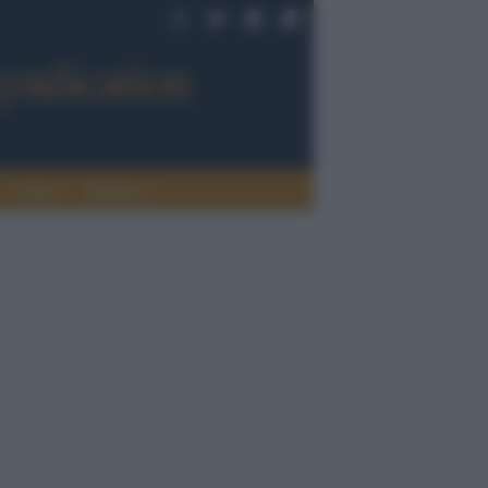
Sport
Tendenze