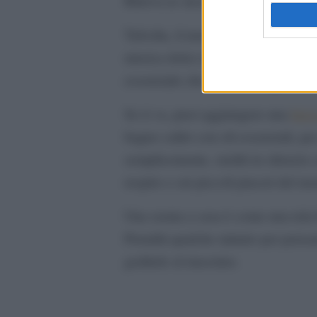
Ritrova te stesso con un momento 
Talvolta, il modo migliore per god
musica dolce in sottofondo, qualch
essenziale che aiuta a sciogliere l
Se ti va, puoi aggiungere una
brev
bagno caldo con oli essenziali, p
semplicemente, siediti in silenzio
respiro e sui piccoli piaceri del m
Una serata a casa è come una tela 
Prenditi qualche minuto per pensar
goditele al massimo.