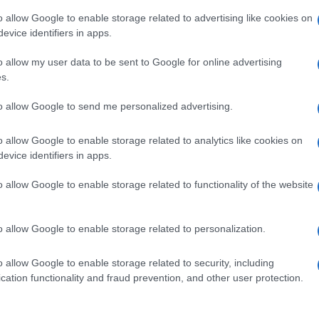
ano la mente, migliorano le capacità cognitive e
Il Se
barch
o allow Google to enable storage related to advertising like cookies on
vi. Che tu prediliga sessioni brevi o maratone
dall'e
evice identifiers in apps.
mpre un modo efficace per staccare la spina.
tentat
o allow my user data to be sent to Google for online advertising
servil
s.
europ
dei m
to allow Google to send me personalized advertising.
momento più gratificante della giornata: tra
Pales
sapori, si tratta di un’attività creativa
o allow Google to enable storage related to analytics like cookies on
asseg
evice identifiers in apps.
 una ricetta mai provata prima, magari
rudi
de online
o dalle tue ricette salvate su
o allow Google to enable storage related to functionality of the website
L'eve
natu
o allow Google to enable storage related to personalization.
a un’impresa troppo impegnativa, il servizio di
– Ope
ni pratiche per soddisfare ogni desiderio
o allow Google to enable storage related to security, including
cation functionality and fraud prevention, and other user protection.
Il ri