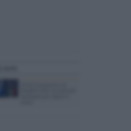
i anche
Giochi di pronostici sui
Mondiali 2026: un modo più
intelligente per seguire il
torneo