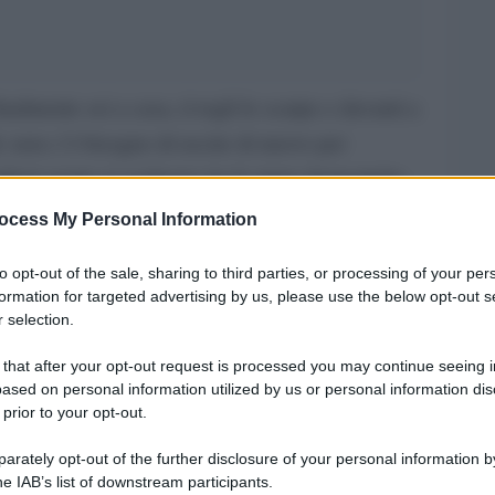
inalmente sei a casa, ti togli le scarpe e davanti a
tà: non c’è bisogno di uscire di nuovo per
igliori serate si svolgono tra le mura domestiche.
iale una serata in salotto.
ocess My Personal Information
to opt-out of the sale, sharing to third parties, or processing of your per
formation for targeted advertising by us, please use the below opt-out s
ta per iniziare quella serie che rimandi da
 selection.
l libro acquistato con buone intenzioni e poi
 that after your opt-out request is processed you may continue seeing i
ta a casa è l’occasione perfetta per perdersi in
ased on personal information utilized by us or personal information dis
 prior to your opt-out.
 il formato che più si adatta al tuo umore e alla
, libri o anche documentari.
rately opt-out of the further disclosure of your personal information by
he IAB’s list of downstream participants.