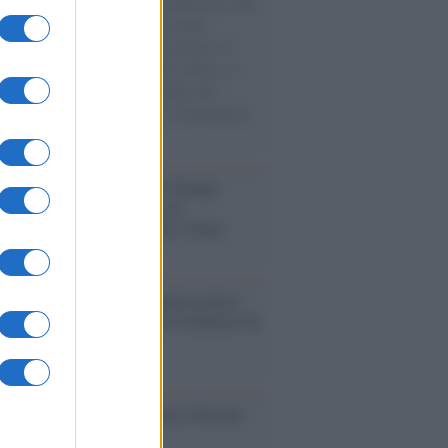
natore M5S racconta la sua esperienza sulle
e cariche di aiuti umanitari assalite
sercito israeliano. Una guerra atroce, il
ivo di disumanizzazione delle vittime, il
ismo del governo italiano e degli altri
ei, il ritorno al colonialismo. L'importanza
ovimenti.
tina /
Il Board of Peace di Trump
na il primo contratto per un
mentale avamposto militare a Gaza
nto /
La Sila diventa un palcoscenico
rale: nasce “A Farla Amare Comincia Tu
ra Sila”
cordo /
Le radici di Francesco Guccini