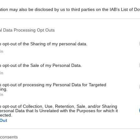
 i podcast e gli audiolibri sono esplosi in
tion may also be disclosed by us to third parties on the IAB’s List of 
ento ricco di contenuti mentre ti occupi di
 that may further disclose it to other third parties.
dere i panni o lavare i piatti. Accendi il tuo
 that this website/app uses one or more Google services and may gath
l Data Processing Opt Outs
including but not limited to your visit or usage behaviour. You may click 
 piccoli lavori domestici in momenti piacevoli,
 to Google and its third-party tags to use your data for below specifi
Ulti
tra le mura di casa.
o opt-out of the Sharing of my personal data.
ogle consent section.
In
o opt-out of the Sale of my Personal Data.
In
 e smartphone disponibili oggi, non sorprende
satempi più amati dagli adulti dopo il lavoro.
to opt-out of processing my Personal Data for Targeted
ing.
chi arcade, perfetti per chi ha pochi minuti a
In
a immediata, fino ai lunghi RPG da oltre 100
o opt-out of Collection, Use, Retention, Sale, and/or Sharing
ersonal Data that Is Unrelated with the Purposes for which it
usto per sé.
lected.
L'int
Out
Gaza:
ertimento fine a se stesso: molti generi, come i
solle
consents