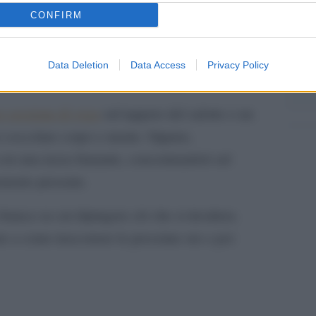
di relax
CONFIRM
ersi una serata è… non fare nulla. Luci soffuse,
L'ann
e candela profumata e un buon libro: un setting
Data Deletion
Data Access
Privacy Policy
Laure
e tensioni accumulate durante il giorno.
e sessione di yoga
sul tappeto del salotto o un
er coccolare corpo e mente. Oppure,
 con una tazza fumante, concentrandoti sul
omento presente.
bianca su cui dipingere ciò che si desidera.
e a come trascorrere le prossime ore e poi