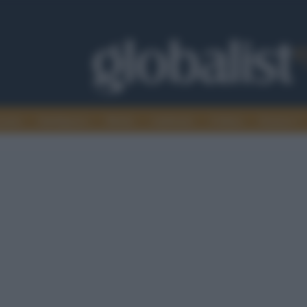
omia
Intelligence
Media
Ambiente
Cultura
Scienza